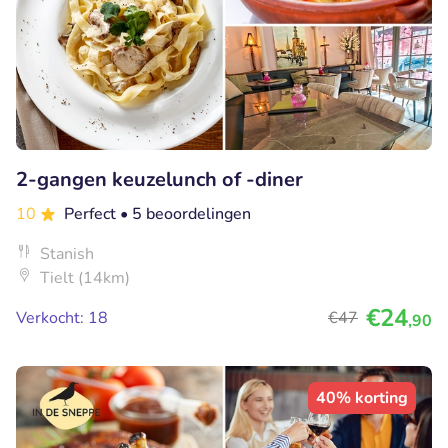
2-gangen keuzelunch of -diner
10
Perfect
• 5 beoordelingen
Stanish
Tielt (14km)
€24
Verkocht: 18
€47
,90
40% korting