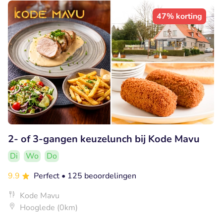
47% korting
2- of 3-gangen keuzelunch bij Kode Mavu
Di
Wo
Do
9.9
Perfect
• 125 beoordelingen
Kode Mavu
Hooglede (0km)