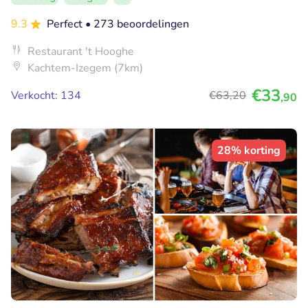
9.3
Perfect
• 273 beoordelingen
Restaurant 't Hooghe
Kachtem-Izegem (7km)
€33
Verkocht: 134
€63
,20
,90
28% korting