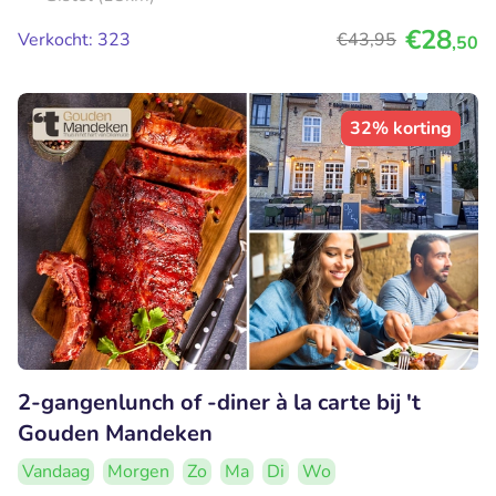
€28
Verkocht: 323
€43
,95
,50
32% korting
2-gangenlunch of -diner à la carte bij 't
Gouden Mandeken
Vandaag
Morgen
Zo
Ma
Di
Wo