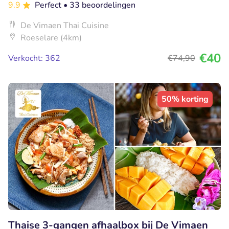
9.9
Perfect
• 33 beoordelingen
De Vimaen Thai Cuisine
Roeselare (4km)
€40
Verkocht: 362
€74
,90
50% korting
Thaise 3-gangen afhaalbox bij De Vimaen