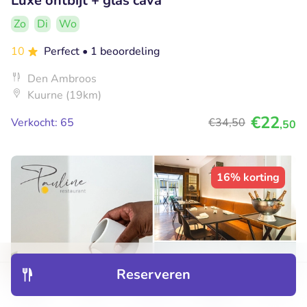
Luxe ontbijt + glas cava
Zo
Di
Wo
10
Perfect
• 1 beoordeling
Den Ambroos
Kuurne (19km)
€22
Verkocht: 65
€34
,50
,50
16% korting
Reserveren
Ontdek
Hotels
Restaurants
Boekingen
Menu