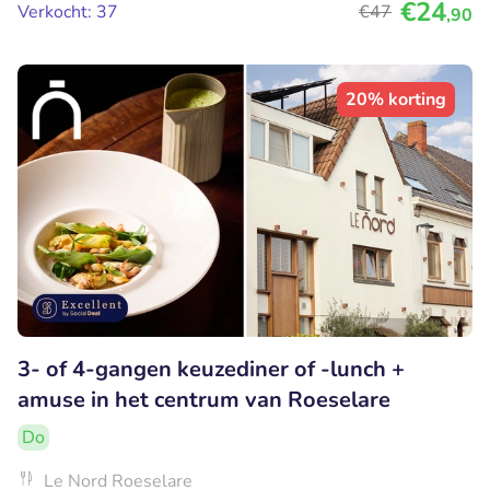
€24
Verkocht: 37
€47
,90
20% korting
3- of 4-gangen keuzediner of -lunch +
amuse in het centrum van Roeselare
Do
Le Nord Roeselare