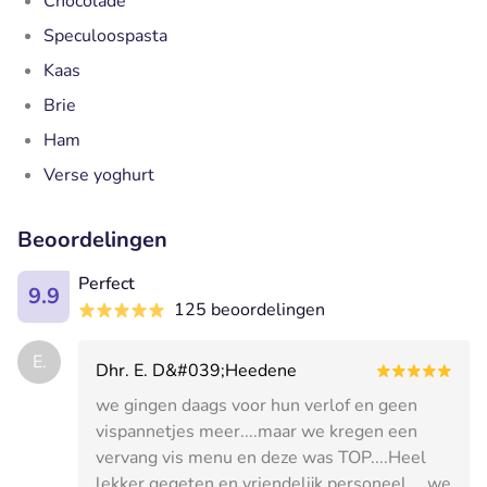
Chocolade
Speculoospasta
Kaas
Brie
Ham
Verse yoghurt
Beoordelingen
Perfect
9.9
125 beoordelingen
E.
Dhr. E. D&#039;Heedene
we gingen daags voor hun verlof en geen
vispannetjes meer....maar we kregen een
vervang vis menu en deze was TOP....Heel
lekker gegeten en vriendelijk personeel. ...we