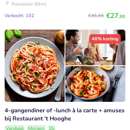
Roeselare (6km)
€27
Verkocht: 102
€45
,65
,90
46% korting
4-gangendiner of -lunch à la carte + amuses
bij Restaurant 't Hooghe
Vandaag
Morgen
Zo