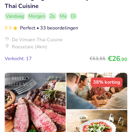
Thai Cuisine
Vandaag
Morgen
Zo
Ma
Di
9.9
Perfect
• 33 beoordelingen
De Vimaen Thai Cuisine
Roeselare (4km)
€26
Verkocht: 17
€53
,55
,90
38% korting