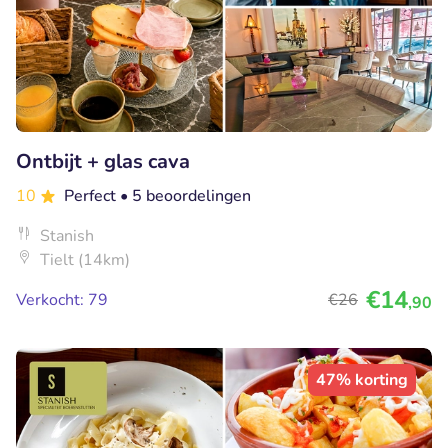
Ontbijt + glas cava
10
Perfect
• 5 beoordelingen
Stanish
Tielt (14km)
€14
Verkocht: 79
€26
,90
47% korting