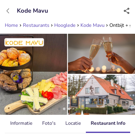
+31208089263
Kode Mavu
Bereikbaar tot 23:00 uur
Home
Restaurants
Hooglede
Kode Mavu
Ontbijt + g
d
Informatie
Foto's
Locatie
Restaurant Info