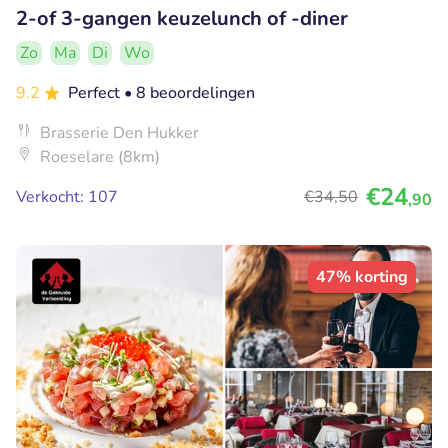
2-of 3-gangen keuzelunch of -diner
Zo
Ma
Di
Wo
9.2
Perfect
• 8 beoordelingen
Brasserie Den Hukker
Roeselare (8km)
€24
Verkocht: 107
€34
,50
,90
47% korting