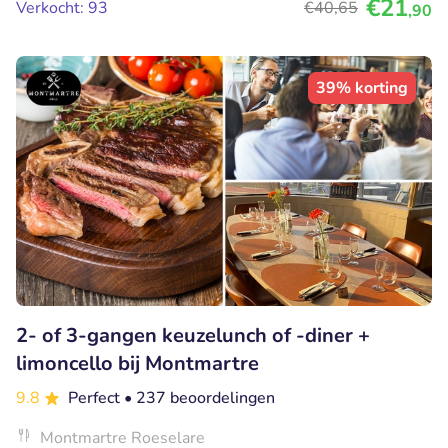
€21
Verkocht: 93
€40
,65
,90
39% korting
2- of 3-gangen keuzelunch of -diner +
limoncello bij Montmartre
9.8
Perfect
• 237 beoordelingen
Montmartre Roeselare