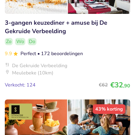
3-gangen keuzediner + amuse bij De
Gekruide Verbeelding
Zo
Wo
Do
9.9
Perfect
• 172 beoordelingen
De Gekruide Verbeelding
Meulebeke (10km)
€32
Verkocht: 124
€62
,90
43% korting