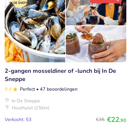
2-gangen mosseldiner of -lunch bij In De
Sneppe
9.4
Perfect
• 47 beoordelingen
In De Sneppe
Houthulst (15km)
€22
Verkocht: 53
€35
,90