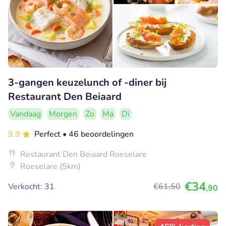
3-gangen keuzelunch of -diner bij
Restaurant Den Beiaard
Vandaag
Morgen
Zo
Ma
Di
9.9
Perfect
• 46 beoordelingen
Restaurant Den Beiaard Roeselare
Roeselare (5km)
€34
Verkocht: 31
€61
,50
,90