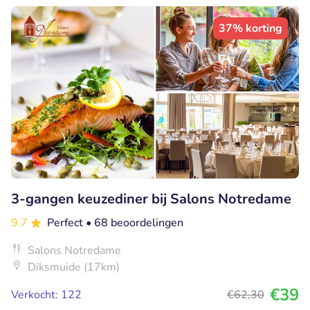
37% korting
3-gangen keuzediner bij Salons Notredame
9.7
Perfect
• 68 beoordelingen
Salons Notredame
Diksmuide (17km)
€39
Verkocht: 122
€62
,30