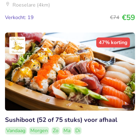
Roeselare (4km)
€59
Verkocht: 19
€74
47% korting
Sushiboot (52 of 75 stuks) voor afhaal
Vandaag
Morgen
Zo
Ma
Di