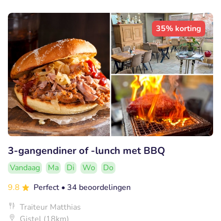
35% korting
3-gangendiner of -lunch met BBQ
Vandaag
Ma
Di
Wo
Do
9.8
Perfect
• 34 beoordelingen
Traiteur Matthias
Gistel (18km)