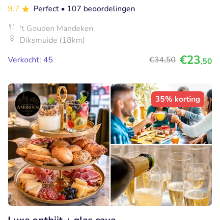
9.7
Perfect
• 107 beoordelingen
't Gouden Mandeken
Diksmuide (18km)
€23
Verkocht: 45
€34
,50
,50
35% korting