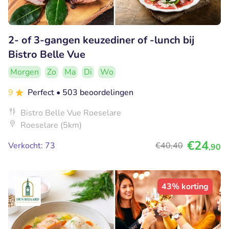
2- of 3-gangen keuzediner of -lunch bij
Bistro Belle Vue
Morgen
Zo
Ma
Di
Wo
9
Perfect
• 503 beoordelingen
Bistro Belle Vue Roeselare
Roeselare (5km)
€24
Verkocht: 73
€40
,40
,90
43% korting