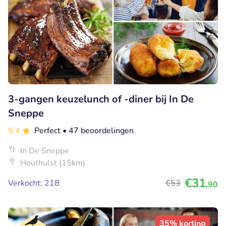
3-gangen keuzelunch of -diner bij In De
Sneppe
9.4
Perfect
• 47 beoordelingen
In De Sneppe
Houthulst (15km)
€31
Verkocht: 218
€53
,90
35% korting