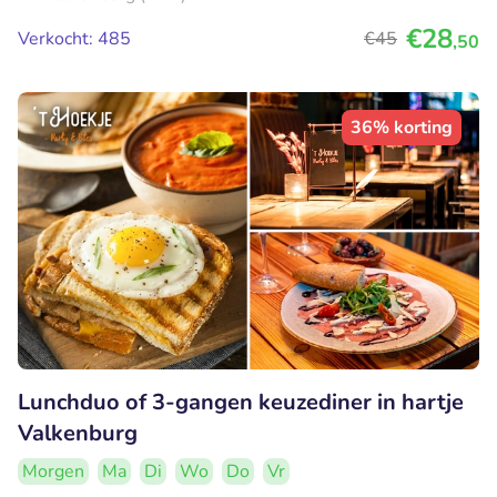
€28
Verkocht: 485
€45
,50
36% korting
Lunchduo of 3-gangen keuzediner in hartje
Valkenburg
Morgen
Ma
Di
Wo
Do
Vr