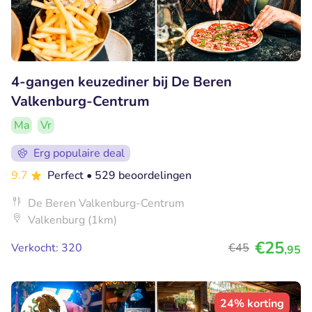
4-gangen keuzediner bij De Beren
Valkenburg-Centrum
Ma
Vr
Erg populaire deal
9.7
Perfect
• 529 beoordelingen
De Beren Valkenburg-Centrum
Valkenburg (1km)
€25
Verkocht: 320
€45
,95
24% korting