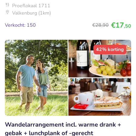
Proeflokaal 1711
Valkenburg (1km)
€17
Verkocht: 150
€28
,90
,50
42% korting
Wandelarrangement incl. warme drank +
gebak + lunchplank of -gerecht