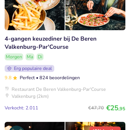
4-gangen keuzediner bij De Beren
Valkenburg-Par'Course
Morgen
Ma
Di
Erg populaire deal
9.8
Perfect
• 824 beoordelingen
Restaurant De Beren Valkenburg-Par'Course
Valkenburg (2km)
€25
Verkocht: 2.011
€47
,70
,95