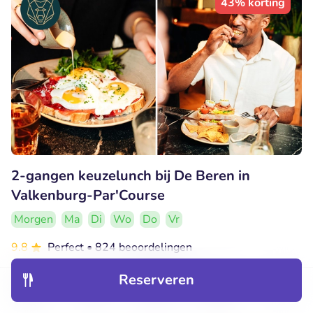
43% korting
2-gangen keuzelunch bij De Beren in
Valkenburg-Par'Course
Morgen
Ma
Di
Wo
Do
Vr
9.8
Perfect
• 824 beoordelingen
Restaurant De Beren Valkenburg-Par'Course
Reserveren
Valkenburg (2km)
Ontdek
Hotels
Restaurants
Boekingen
Menu