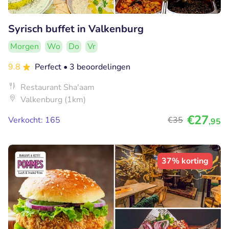
Syrisch buffet in Valkenburg
Morgen
Wo
Do
Vr
9.8
Perfect
• 3 beoordelingen
Restaurant Sha'aam
Valkenburg (1km)
€27
Verkocht: 165
€35
,95
37% korting