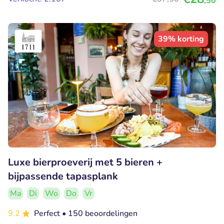
,50
39% korting
Luxe bierproeverij met 5 bieren +
bijpassende tapasplank
Ma
Di
Wo
Do
Vr
9.2
Perfect
• 150 beoordelingen