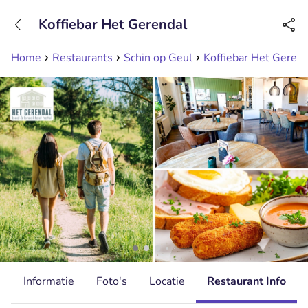
+31208089263
Koffiebar Het Gerendal
Bereikbaar tot 23:00 uur
Home
Restaurants
Schin op Geul
Koffiebar Het Gerend
d
Informatie
Foto's
Locatie
Restaurant Info