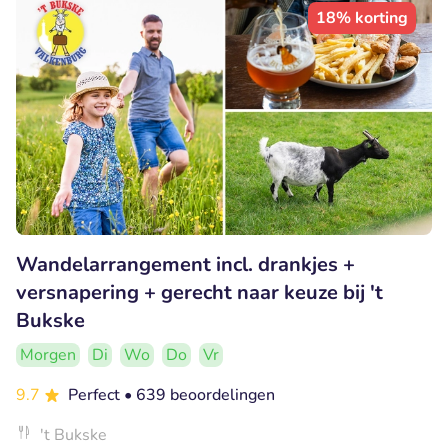
18% korting
Wandelarrangement incl. drankjes +
versnapering + gerecht naar keuze bij 't
Bukske
Morgen
Di
Wo
Do
Vr
9.7
Perfect
• 639 beoordelingen
't Bukske