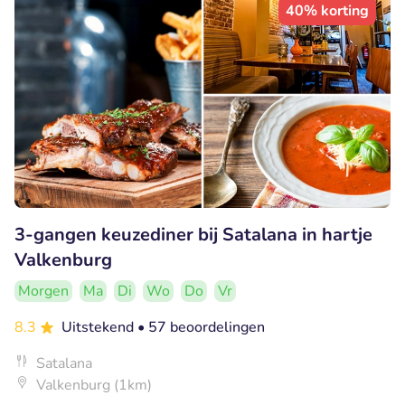
40% korting
3-gangen keuzediner bij Satalana in hartje
Valkenburg
Morgen
Ma
Di
Wo
Do
Vr
8.3
Uitstekend
• 57 beoordelingen
Satalana
Valkenburg (1km)