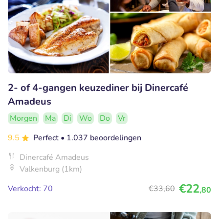
2- of 4-gangen keuzediner bij Dinercafé
Amadeus
Morgen
Ma
Di
Wo
Do
Vr
9.5
Perfect
• 1.037 beoordelingen
Dinercafé Amadeus
Valkenburg (1km)
€22
Verkocht: 70
€33
,60
,80