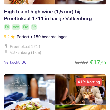
High tea of high wine (1,5 uur) bij
Proeflokaal 1711 in hartje Valkenburg
Di
Wo
Do
Vr
9.2
Perfect
• 150 beoordelingen
Proeflokaal 1711
Valkenburg (1km)
€17
Verkocht: 36
€27
,50
,50
41% korting