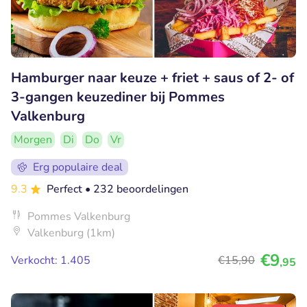
Hamburger naar keuze + friet + saus of 2- of
3-gangen keuzediner bij Pommes
Valkenburg
Morgen
Di
Do
Vr
Erg populaire deal
9.3
Perfect
• 232 beoordelingen
Pommes Valkenburg
Valkenburg (1km)
€9
Verkocht: 1.405
€15
,90
,95