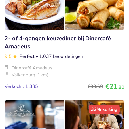
2- of 4-gangen keuzediner bij Dinercafé
Amadeus
9.5
Perfect
• 1.037 beoordelingen
Dinercafé Amadeus
Valkenburg (1km)
€21
Verkocht: 1.385
€33
,60
,80
32% korting