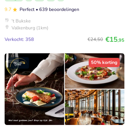
9.7
Perfect
• 639 beoordelingen
't Bukske
Valkenburg (1km)
€15
Verkocht: 358
€24
,50
,95
50% korting