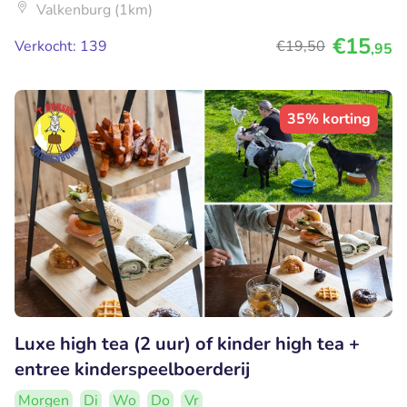
Valkenburg (1km)
€15
Verkocht: 139
€19
,50
,95
35% korting
Luxe high tea (2 uur) of kinder high tea +
entree kinderspeelboerderij
Morgen
Di
Wo
Do
Vr