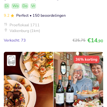
Di
Wo
Do
Vr
9.2
Perfect
• 150 beoordelingen
Proeflokaal 1711
Valkenburg (1km)
€14
Verkocht: 73
€25
,75
,90
36% korting