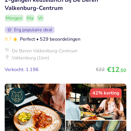
Valkenburg-Centrum
Morgen
Ma
Vr
Erg populaire deal
9.7
Perfect
• 529 beoordelingen
De Beren Valkenburg-Centrum
Valkenburg (1km)
€12
Verkocht: 1.196
€22
,50
42% korting