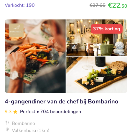
€22
Verkocht: 190
€37
,65
,50
37% korting
4-gangendiner van de chef bij Bombarino
9.3
Perfect
• 704 beoordelingen
Bombarino
Valkenburg (1km)