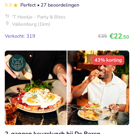
9.9
Perfect
• 27 beoordelingen
'T Hoekje - Party & Bites
Valkenburg (1km)
€22
Verkocht: 319
€35
,50
43% korting
2-gangen keuzelunch bij De Beren