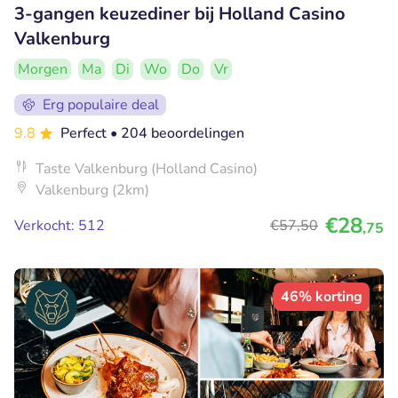
3-gangen keuzediner bij Holland Casino
Valkenburg
Morgen
Ma
Di
Wo
Do
Vr
Erg populaire deal
9.8
Perfect
• 204 beoordelingen
Taste Valkenburg (Holland Casino)
Valkenburg (2km)
€28
Verkocht: 512
€57
,50
,75
46% korting