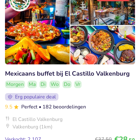
Mexicaans buffet bij El Castillo Valkenburg
Morgen
Ma
Di
Wo
Do
Vr
Erg populaire deal
9.5
Perfect
• 182 beoordelingen
El Castillo Valkenburg
Valkenburg (1km)
€28
Verkocht: 2.107
€37
,50