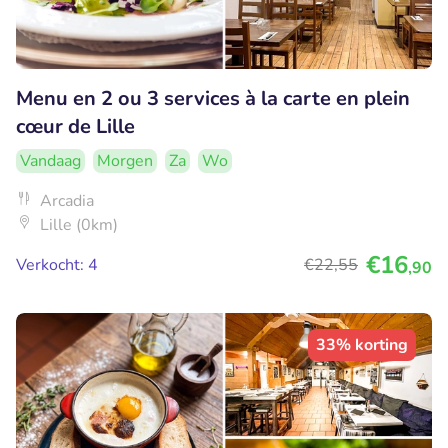
Menu en 2 ou 3 services à la carte en plein
cœur de Lille
Vandaag
Morgen
Za
Wo
Arcadia
Lille (0km)
€16
Verkocht: 4
€22
,55
,90
33% korting