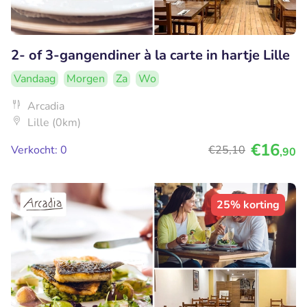
2- of 3-gangendiner à la carte in hartje Lille
Vandaag
Morgen
Za
Wo
Arcadia
Lille (0km)
€16
Verkocht: 0
€25
,10
,90
25% korting