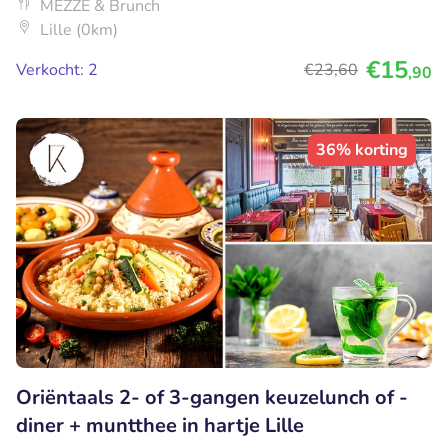
MEZZE & Brunch
Lille (0km)
€15
Verkocht: 2
€23
,60
,90
36% korting
Oriëntaals 2- of 3-gangen keuzelunch of -
diner + muntthee in hartje Lille