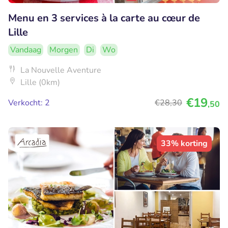
Menu en 3 services à la carte au cœur de
Lille
Vandaag
Morgen
Di
Wo
La Nouvelle Aventure
Lille (0km)
€19
Verkocht: 2
€28
,30
,50
33% korting