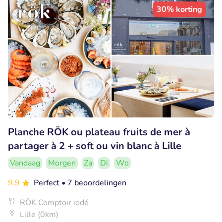
30% korting
Planche RÖK ou plateau fruits de mer à
partager à 2 + soft ou vin blanc à Lille
Vandaag
Morgen
Za
Di
Wo
9.9
Perfect
• 7 beoordelingen
RÖK Comptoir iodé
Lille (0km)