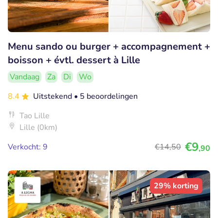
Menu sando ou burger + accompagnement +
boisson + évtl. dessert à Lille
Vandaag
Za
Di
Wo
8.4
Uitstekend
• 5 beoordelingen
Tao Lille
Lille (0km)
€9
Verkocht: 9
€14
,50
,90
29% korting