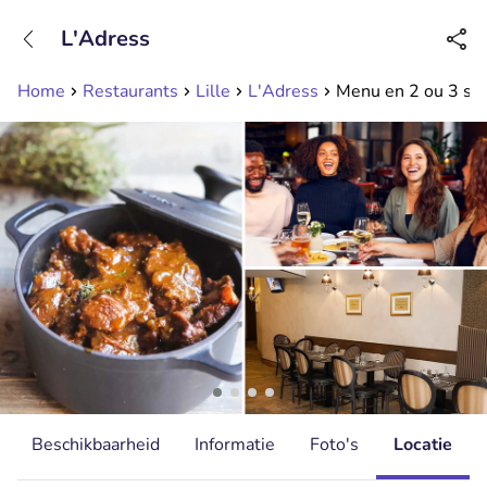
+31208089263
L'Adress
Bereikbaar tot 23:00 uur
Home
Restaurants
Lille
L'Adress
Menu en 2 ou 3 serv
Beschikbaarheid
Informatie
Foto's
Locatie