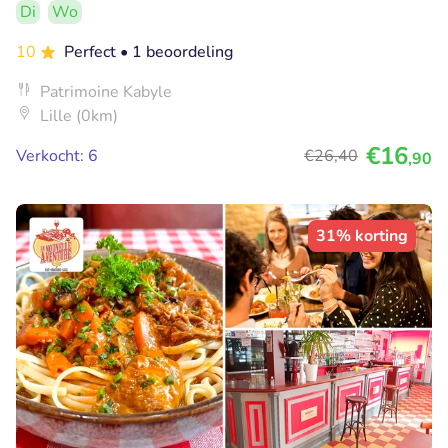
Di
Wo
10
Perfect
• 1 beoordeling
Patrimoine Kabyle
Lille (0km)
€16
Verkocht: 6
€26
,40
,90
31% korting