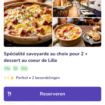
Spécialité savoyarde au choix pour 2 +
dessert au coeur de Lille
Ma
Di
Wo
9.5
Perfect
• 2 beoordelingen
Le Dahu
Lille (0km)
Reserveren
Ontdek
Hotels
Restaurants
Boekingen
Menu
€34
Verkocht: 11
€65
,65