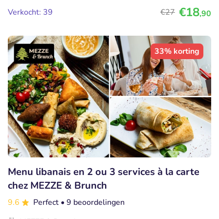
€18
Verkocht: 39
€27
,90
33% korting
Menu libanais en 2 ou 3 services à la carte
chez MEZZE & Brunch
9.6
Perfect
• 9 beoordelingen