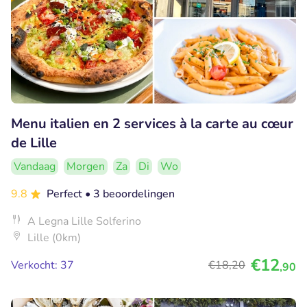
Menu italien en 2 services à la carte au cœur
de Lille
Vandaag
Morgen
Za
Di
Wo
9.8
Perfect
• 3 beoordelingen
A Legna Lille Solferino
Lille (0km)
€12
Verkocht: 37
€18
,20
,90