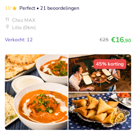
10
Perfect
• 21 beoordelingen
Chez MAX
Lille (0km)
€16
Verkocht: 12
€25
,90
45% korting