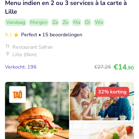
Menu indien en 2 ou 3 services à la carte à
Lille
Vandaag
Morgen
Za
Zo
Ma
Di
Wo
9.1
Perfect
• 15 beoordelingen
Restaurant Safran
Lille (0km)
€14
Verkocht: 196
€27
,25
,90
32% korting