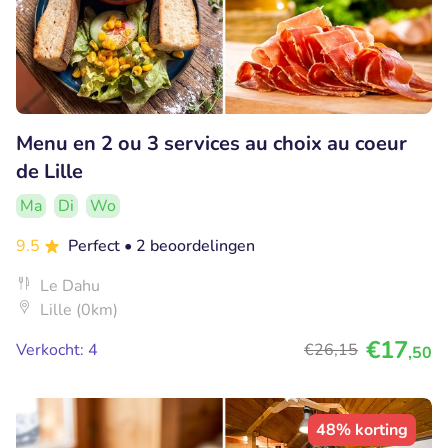
Menu en 2 ou 3 services au choix au coeur
de Lille
Ma
Di
Wo
9.5
Perfect
• 2 beoordelingen
Le Dahu
Lille (0km)
€17
Verkocht: 4
€26
,15
,50
48% korting