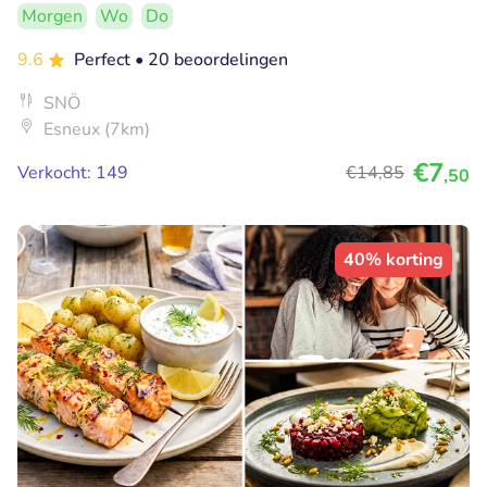
Morgen
Wo
Do
9.6
Perfect
• 20 beoordelingen
SNÖ
Esneux (7km)
€7
Verkocht: 149
€14
,85
,50
40% korting