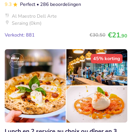
9.3
Perfect
• 286 beoordelingen
Al Maestro Dell Arte
Seraing (0km)
€21
Verkocht: 881
€30
,50
,90
45% korting
Lunch en 2 service au choix ou dîner en 3