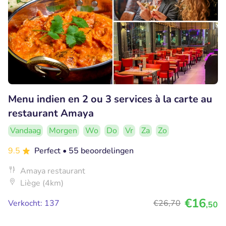
Menu indien en 2 ou 3 services à la carte au
restaurant Amaya
Vandaag
Morgen
Wo
Do
Vr
Za
Zo
9.5
Perfect
• 55 beoordelingen
Amaya restaurant
Liège (4km)
€16
Verkocht: 137
€26
,70
,50