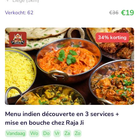
Liège (5km)
€19
Verkocht: 62
€36
34% korting
Menu indien découverte en 3 services +
mise en bouche chez Raja Ji
Vandaag
Wo
Do
Vr
Za
Zo