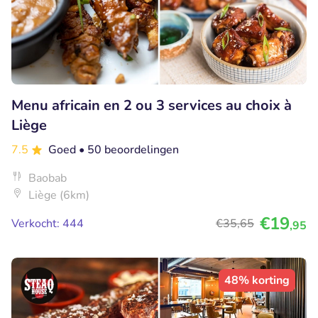
Menu africain en 2 ou 3 services au choix à
Liège
7.5
Goed
• 50 beoordelingen
Baobab
Liège (6km)
€19
Verkocht: 444
€35
,65
,95
48% korting