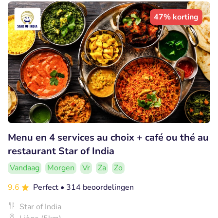
47% korting
Menu en 4 services au choix + café ou thé au
restaurant Star of India
Vandaag
Morgen
Vr
Za
Zo
9.6
Perfect
• 314 beoordelingen
Star of India