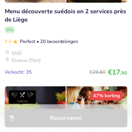
Menu découverte suédois en 2 services près
de Liège
Wo
9.6
Perfect
• 20 beoordelingen
SNÖ
Esneux (7km)
€17
Verkocht: 35
€29
,80
,90
47% korting
Reserveren
Ontdek
Hotels
Restaurants
Boekingen
Menu