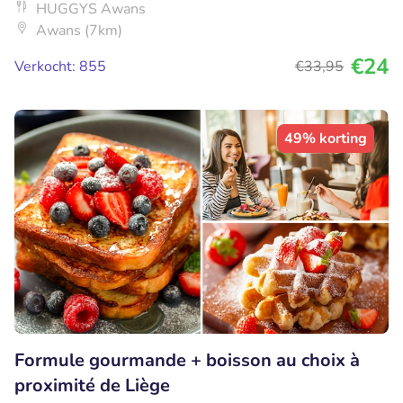
HUGGYS Awans
Awans (7km)
€24
Verkocht: 855
€33
,95
49% korting
Formule gourmande + boisson au choix à
proximité de Liège