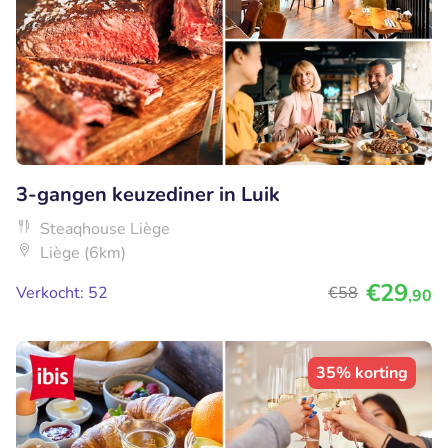
3-gangen keuzediner in Luik
Steaqhouse Liège
Liège (6km)
€29
Verkocht: 52
€58
,90
35% korting