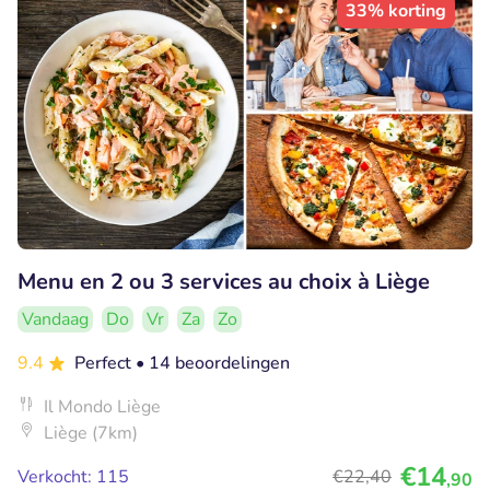
33% korting
Menu en 2 ou 3 services au choix à Liège
Vandaag
Do
Vr
Za
Zo
9.4
Perfect
• 14 beoordelingen
Il Mondo Liège
Liège (7km)
€14
Verkocht: 115
€22
,40
,90