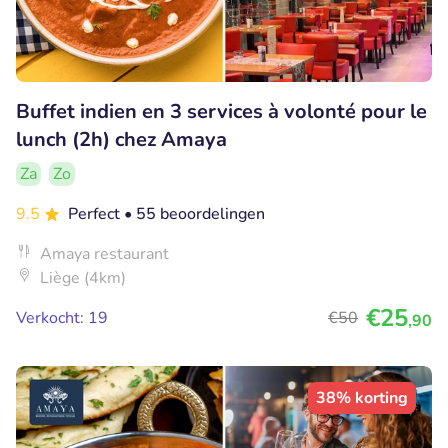
Buffet indien en 3 services à volonté pour le
lunch (2h) chez Amaya
Za
Zo
9.5
Perfect
• 55 beoordelingen
Amaya restaurant
Liège (4km)
€25
Verkocht: 19
€50
,90
38% korting