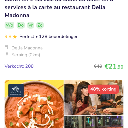
services à la carte au restaurant Della
Madonna
Wo
Do
Vr
Zo
9.8
Perfect
• 128 beoordelingen
Della Madonna
Seraing (0km)
€21
Verkocht: 208
€40
,90
48% korting