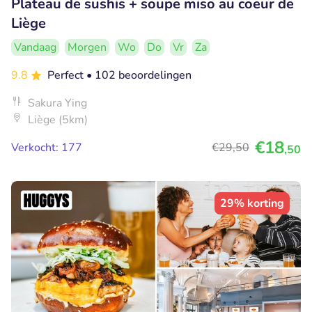
Plateau de sushis + soupe miso au coeur de
Liège
Vandaag
Morgen
Wo
Do
Vr
Za
9.8
Perfect
• 102 beoordelingen
Sakura Ying
Liège (5km)
€18
Verkocht: 177
€29
,50
,50
29% korting