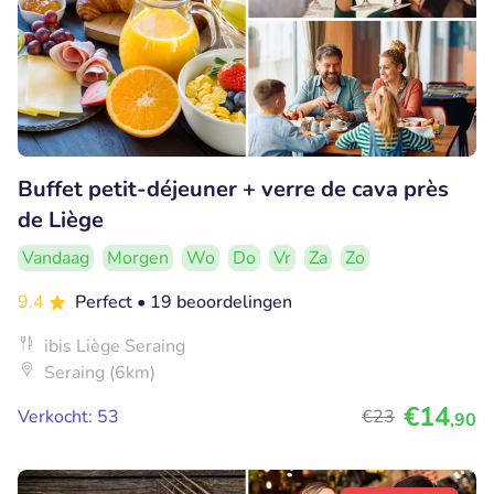
Buffet petit-déjeuner + verre de cava près
de Liège
Vandaag
Morgen
Wo
Do
Vr
Za
Zo
9.4
Perfect
• 19 beoordelingen
ibis Liège Seraing
Seraing (6km)
€14
Verkocht: 53
€23
,90