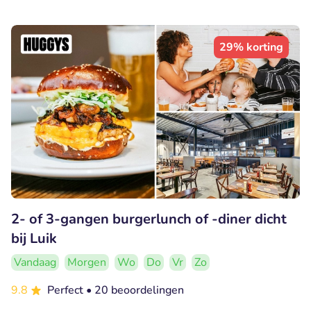
29% korting
2- of 3-gangen burgerlunch of -diner dicht
bij Luik
Vandaag
Morgen
Wo
Do
Vr
Zo
9.8
Perfect
• 20 beoordelingen