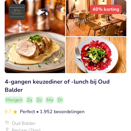
48% korting
4-gangen keuzediner of -lunch bij Oud
Balder
Morgen
Za
Zo
Ma
Di
9.7
Perfect
• 1.952 beoordelingen
Oud Balder
Berlaar (7km)