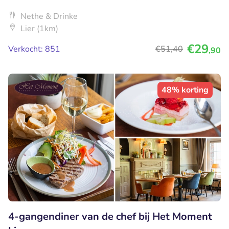
Nethe & Drinke
Lier (1km)
€29
Verkocht: 851
€51
,40
,90
48% korting
4-gangendiner van de chef bij Het Moment