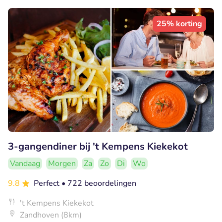
25% korting
3-gangendiner bij 't Kempens Kiekekot
Vandaag
Morgen
Za
Zo
Di
Wo
9.8
Perfect
• 722 beoordelingen
't Kempens Kiekekot
Zandhoven (8km)