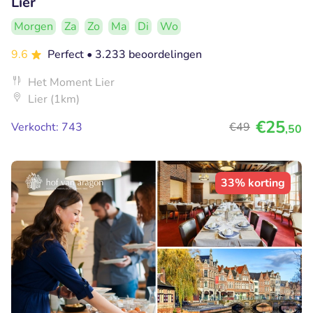
Lier
Morgen
Za
Zo
Ma
Di
Wo
9.6
Perfect
• 3.233 beoordelingen
Het Moment Lier
Lier (1km)
€25
Verkocht: 743
€49
,50
33% korting