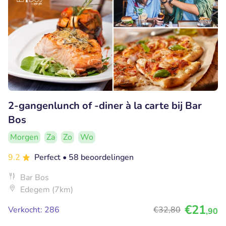
2-gangenlunch of -diner à la carte bij Bar
Bos
Morgen
Za
Zo
Wo
9.2
Perfect
• 58 beoordelingen
Bar Bos
Edegem (7km)
€21
Verkocht: 286
€32
,80
,90