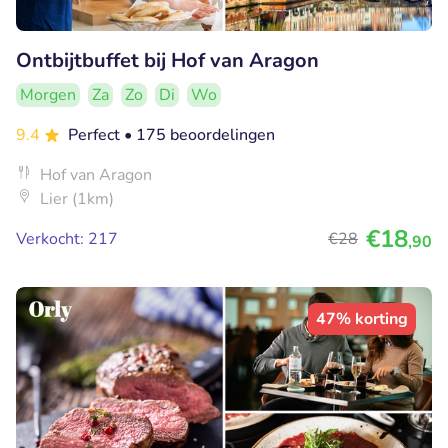
Ontbijtbuffet bij Hof van Aragon
Morgen
Za
Zo
Di
Wo
9.4
Perfect
• 175 beoordelingen
Hof van Aragon
Lier (1km)
€18
Verkocht: 217
€28
,90
47% korting