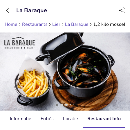
+31208089263
La Baraque
Bereikbaar tot 23:00 uur
Home
Restaurants
Lier
La Baraque
1,2 kilo mosselen
d
Informatie
Foto's
Locatie
Restaurant Info