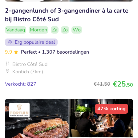
2-gangenlunch of 3-gangendiner à la carte
bij Bistro Côté Sud
Vandaag
Morgen
Za
Zo
Wo
Erg populaire deal
9.9
Perfect
• 1.307 beoordelingen
Bistro Côté Sud
Kontich (7km)
€25
Verkocht: 827
€41
,50
,50
47% korting