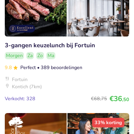
3-gangen keuzelunch bij Fortuin
Morgen
Za
Zo
Ma
9.8
Perfect
• 389 beoordelingen
Fortuin
Kontich (7km)
€36
Verkocht: 328
€68
,75
,50
33% korting