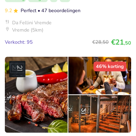
9.2
Perfect
• 47 beoordelingen
Da Fellini Vremde
Vremde (5km)
€21
Verkocht: 95
€28
,50
,50
46% korting