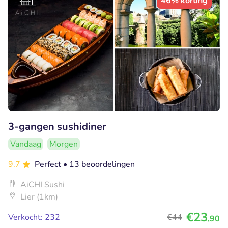
46% korting
3-gangen sushidiner
Vandaag
Morgen
9.7
Perfect
• 13 beoordelingen
AiCHI Sushi
Lier (1km)
€23
Verkocht: 232
€44
,90