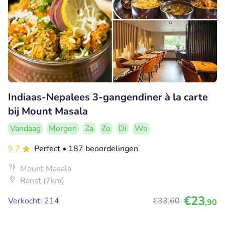
Indiaas-Nepalees 3-gangendiner à la carte
bij Mount Masala
Vandaag
Morgen
Za
Zo
Di
Wo
9.7
Perfect
• 187 beoordelingen
Mount Masala
Ranst (7km)
€23
Verkocht: 214
€33
,60
,90