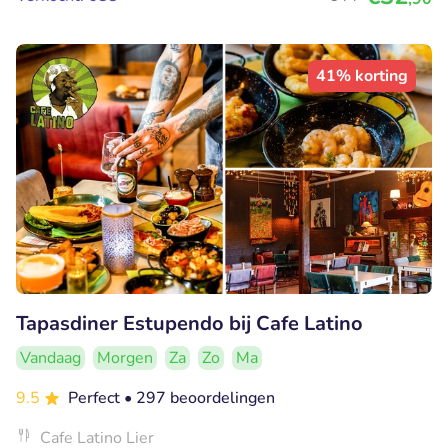
41% korting
Tapasdiner Estupendo bij Cafe Latino
Vandaag
Morgen
Za
Zo
Ma
9.5
Perfect
• 297 beoordelingen
Cafe Latino Lier