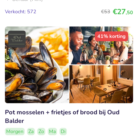
€27
Verkocht: 572
€53
,50
41% korting
Pot mosselen + frietjes of brood bij Oud
Balder
Morgen
Za
Zo
Ma
Di