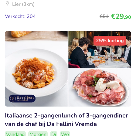
Lier (3km)
€29
Verkocht: 204
€51
,90
25% korting
Italiaanse 2-gangenlunch of 3-gangendiner
van de chef bij Da Fellini Vremde
Vandaag
Morgen
Di
Wo