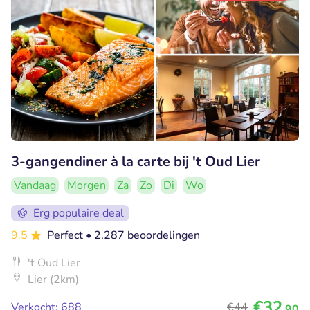
3-gangendiner à la carte bij 't Oud Lier
Vandaag
Morgen
Za
Zo
Di
Wo
Erg populaire deal
9.5
Perfect
• 2.287 beoordelingen
't Oud Lier
Lier (2km)
€32
Verkocht: 688
€44
,90