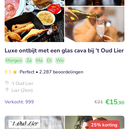
Luxe ontbijt met een glas cava bij 't Oud Lier
Morgen
Za
Ma
Di
Wo
9.5
Perfect
• 2.287 beoordelingen
't Oud Lier
Lier (2km)
€15
Verkocht: 999
€21
,90
25% korting