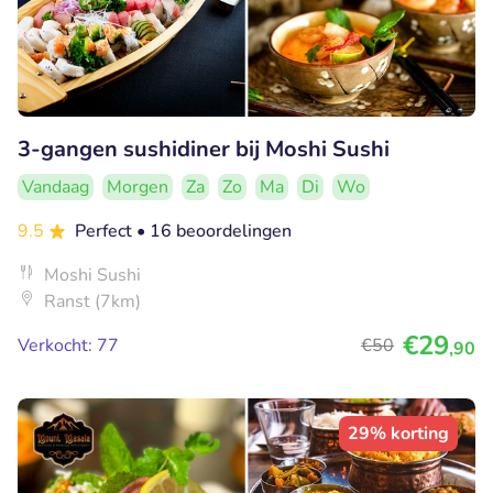
3-gangen sushidiner bij Moshi Sushi
Vandaag
Morgen
Za
Zo
Ma
Di
Wo
9.5
Perfect
• 16 beoordelingen
Moshi Sushi
Ranst (7km)
€29
Verkocht: 77
€50
,90
29% korting