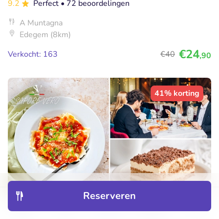
9.2
Perfect
• 72 beoordelingen
A Muntagna
Edegem (8km)
€24
Verkocht: 163
€40
,90
41% korting
Reserveren
Ontdek
Hotels
Restaurants
Boekingen
Menu
Italiaanse 2-gangenlunch à la carte bij