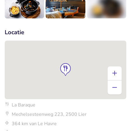
+3
Locatie
La Baraque
Mechelsesteenweg 223, 2500 Lier
364 km van Le Havre