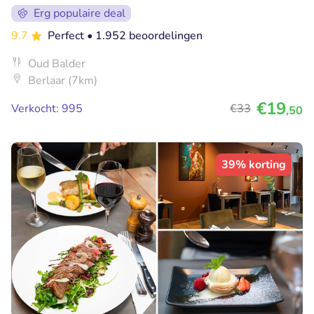
Erg populaire deal
9.7
Perfect
• 1.952 beoordelingen
Oud Balder
Berlaar (7km)
€19
Verkocht: 995
€33
,50
39% korting