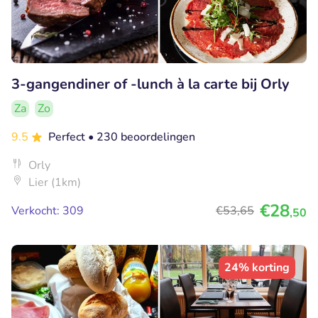
3-gangendiner of -lunch à la carte bij Orly
Za
Zo
9.5
Perfect
• 230 beoordelingen
Orly
Lier (1km)
€28
Verkocht: 309
€53
,65
,50
24% korting