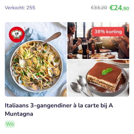
€24
Verkocht: 255
€33
,20
,90
38% korting
Italiaans 3-gangendiner à la carte bij A
Muntagna
Wo