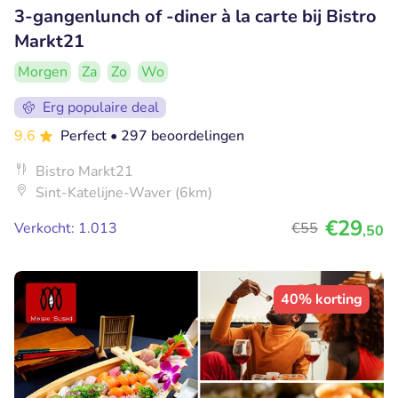
3-gangenlunch of -diner à la carte bij Bistro
Markt21
Morgen
Za
Zo
Wo
Erg populaire deal
9.6
Perfect
• 297 beoordelingen
Bistro Markt21
Sint-Katelijne-Waver (6km)
€29
Verkocht: 1.013
€55
,50
40% korting