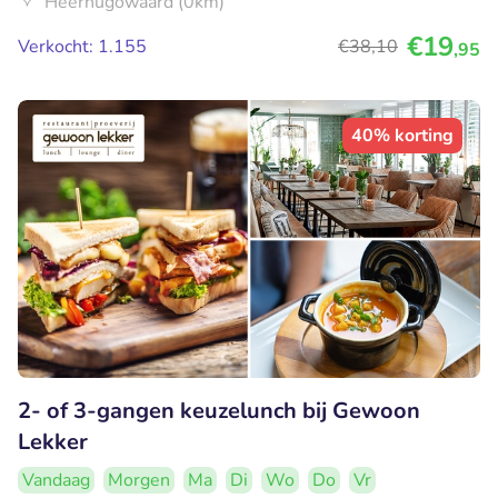
Heerhugowaard (0km)
€19
Verkocht: 1.155
€38
,10
,95
40% korting
2- of 3-gangen keuzelunch bij Gewoon
Lekker
Vandaag
Morgen
Ma
Di
Wo
Do
Vr