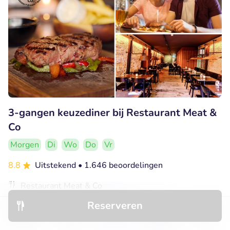
3-gangen keuzediner bij Restaurant Meat &
Co
Morgen
Di
Wo
Do
Vr
8.8
Uitstekend
• 1.646 beoordelingen
Restaurant Meat & Co
Alkmaar (6km)
Reserveren
€29
Ontdek
Hotels
Restaurants
Boekingen
Menu
Verkocht: 234
€36
,80
,50