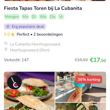
Fiesta Tapas Toren bij La Cubanita
Morgen
Ma
Di
Wo
Do
Vr
Erg populaire deal
9.8
Perfect
• 2 beoordelingen
La Cubanita Heerhugowaard
Heerhugowaard (0km)
€17
Verkocht: 147
€19
,50
,50
36% korting