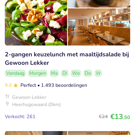
2-gangen keuzelunch met maaltijdsalade bij
Gewoon Lekker
Vandaag
Morgen
Ma
Di
Wo
Do
Vr
9.6
Perfect
• 1.493 beoordelingen
Gewoon Lekker
Heerhugowaard (0km)
€13
Verkocht: 261
€24
,50