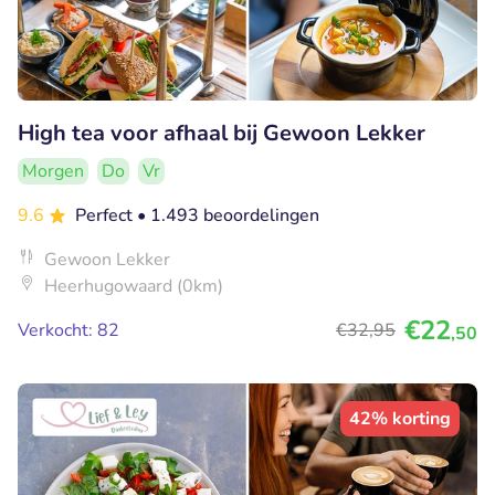
High tea voor afhaal bij Gewoon Lekker
Morgen
Do
Vr
9.6
Perfect
• 1.493 beoordelingen
Gewoon Lekker
Heerhugowaard (0km)
€22
Verkocht: 82
€32
,95
,50
42% korting