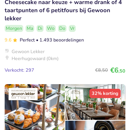
Cheesecake naar keuze + warme drank of 4
taartpunten of 6 petitfours bij Gewoon
lekker
Morgen
Ma
Di
Wo
Do
Vr
9.6
Perfect
• 1.493 beoordelingen
Gewoon Lekker
Heerhugowaard (0km)
€6
Verkocht: 297
€8
,50
,50
32% korting