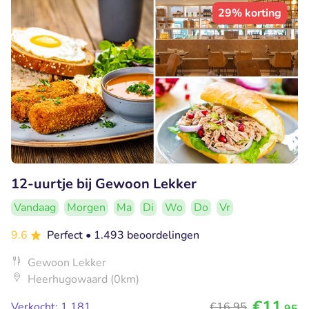
29% korting
12-uurtje bij Gewoon Lekker
Vandaag
Morgen
Ma
Di
Wo
Do
Vr
9.6
Perfect
• 1.493 beoordelingen
Gewoon Lekker
Heerhugowaard (0km)
€11
Verkocht: 1.181
€16
,95
,95