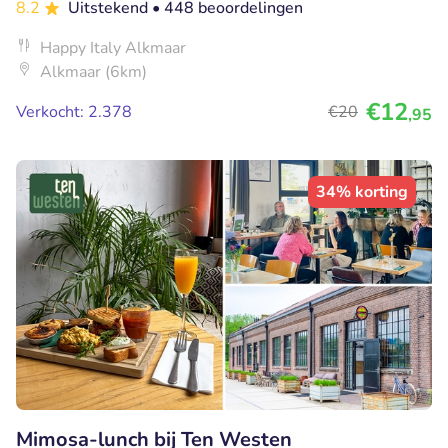
8.2
Uitstekend
• 448 beoordelingen
Happy Italy Alkmaar
Alkmaar (6km)
€12
Verkocht: 2.378
€20
,95
34% korting
Mimosa-lunch bij Ten Westen