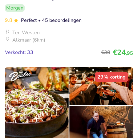
Morgen
9.8
Perfect
• 45 beoordelingen
Ten Westen
Alkmaar (6km)
€24
Verkocht: 33
€38
,95
29% korting