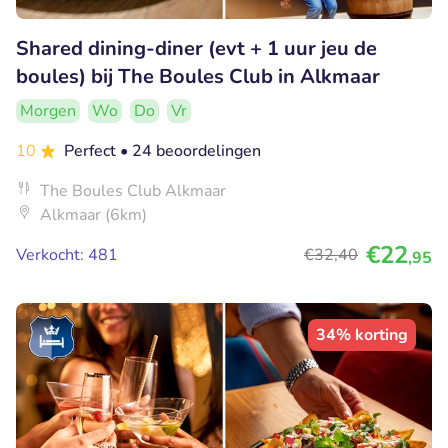
Shared dining-diner (evt + 1 uur jeu de
boules) bij The Boules Club in Alkmaar
Morgen
Wo
Do
Vr
10
Perfect
• 24 beoordelingen
The Boules Club Alkmaar
Alkmaar (6km)
€22
Verkocht: 481
€32
,40
,95
34% korting