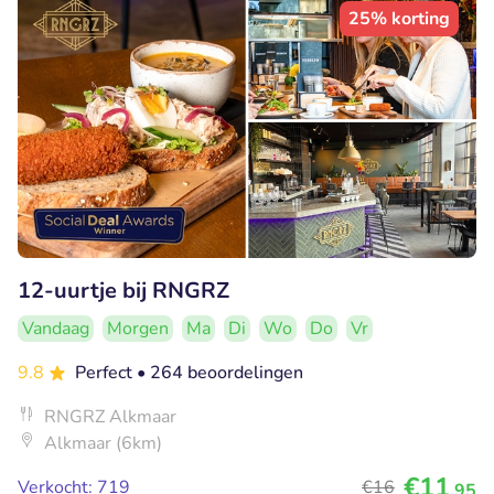
25% korting
12-uurtje bij RNGRZ
Vandaag
Morgen
Ma
Di
Wo
Do
Vr
9.8
Perfect
• 264 beoordelingen
RNGRZ Alkmaar
Alkmaar (6km)
€11
Verkocht: 719
€16
,95