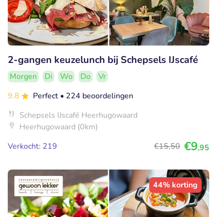
2-gangen keuzelunch bij Schepsels IJscafé
Morgen
Di
Wo
Do
Vr
9.8
Perfect
• 224 beoordelingen
Schepsels IJscafé Heerhugowaard
Heerhugowaard (0km)
€9
Verkocht: 219
€15
,50
,95
44% korting