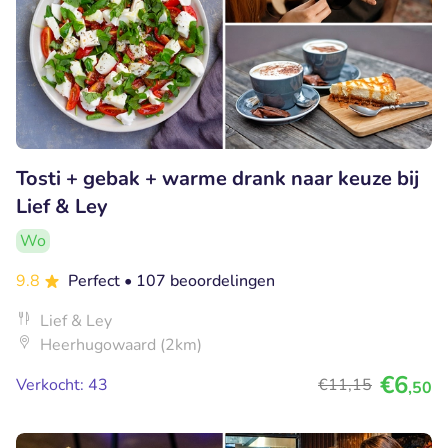
Tosti + gebak + warme drank naar keuze bij
Lief & Ley
Wo
9.8
Perfect
• 107 beoordelingen
Lief & Ley
Heerhugowaard (2km)
€6
Verkocht: 43
€11
,15
,50