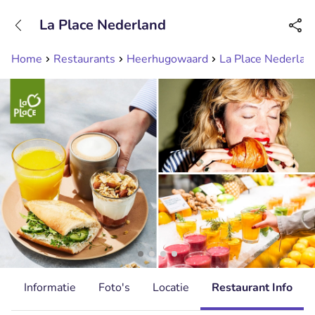
+31208089263
La Place Nederland
Bereikbaar tot 23:00 uur
Home
Restaurants
Heerhugowaard
La Place Nederlan
d
Informatie
Foto's
Locatie
Restaurant Info