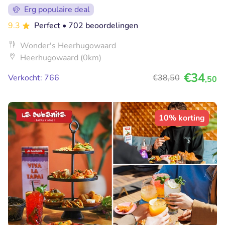
Erg populaire deal
9.3
Perfect
• 702 beoordelingen
Wonder's Heerhugowaard
Heerhugowaard (0km)
€34
Verkocht: 766
€38
,50
,50
10% korting