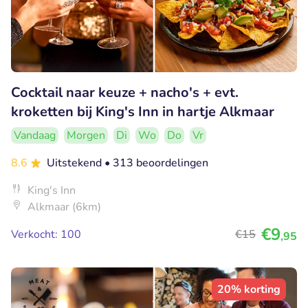
Cocktail naar keuze + nacho's + evt.
kroketten bij King's Inn in hartje Alkmaar
Vandaag
Morgen
Di
Wo
Do
Vr
8.6
Uitstekend
• 313 beoordelingen
King's Inn
Alkmaar (6km)
€9
Verkocht: 100
€15
,95
20% korting