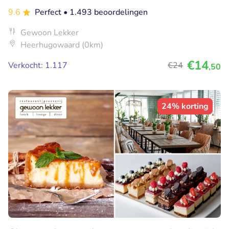
9.6
Perfect
• 1.493 beoordelingen
Gewoon Lekker
Heerhugowaard (0km)
€14
Verkocht: 1.117
€24
,50
24% korting