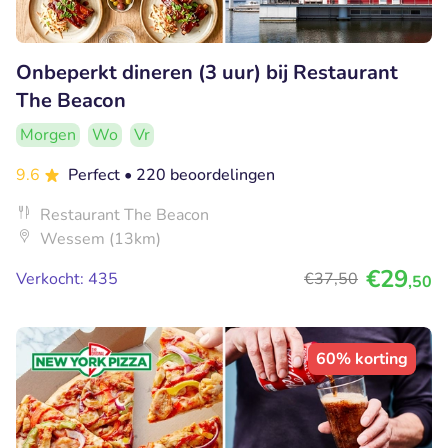
Onbeperkt dineren (3 uur) bij Restaurant
The Beacon
Morgen
Wo
Vr
9.6
Perfect
• 220 beoordelingen
Restaurant The Beacon
Wessem (13km)
€29
Verkocht: 435
€37
,50
,50
60% korting