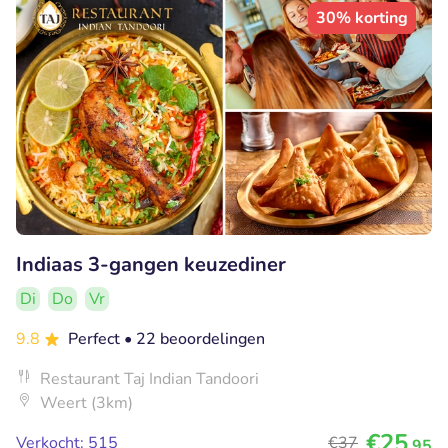
30% korting
Indiaas 3-gangen keuzediner
Di
Do
Vr
9.8
Perfect
• 22 beoordelingen
Restaurant Taj Indian Tandoori
Weert (3km)
€25
Verkocht: 515
€37
,95