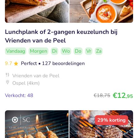
Lunchplank of 2-gangen keuzelunch bij
Vrienden van de Peel
Vandaag
Morgen
Di
Wo
Do
Vr
Za
9.7
Perfect
• 127 beoordelingen
Vrienden van de Peel
Ospel (4km)
€12
Verkocht: 48
€18
,75
,95
29% korting