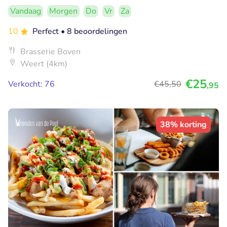
Vandaag
Morgen
Do
Vr
Za
10
Perfect
• 8 beoordelingen
Brasserie Boven
Weert (4km)
€25
Verkocht: 76
€45
,50
,95
38% korting