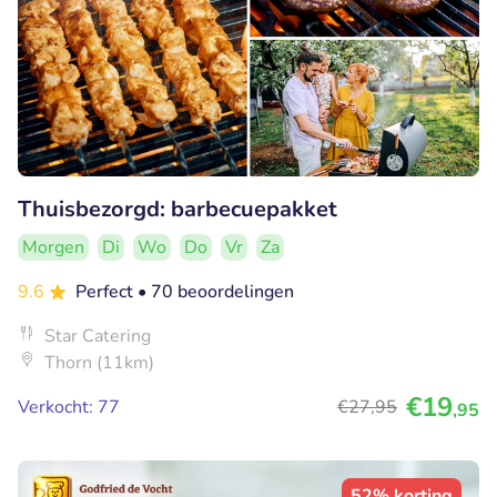
Thuisbezorgd: barbecuepakket
Morgen
Di
Wo
Do
Vr
Za
9.6
Perfect
• 70 beoordelingen
Star Catering
Thorn (11km)
€19
Verkocht: 77
€27
,95
,95
52% korting