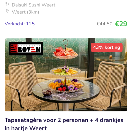
Daisuki Sushi Weert
Weert (3km)
€29
Verkocht: 125
€44
,50
43% korting
Tapasetagère voor 2 personen + 4 drankjes
in hartje Weert