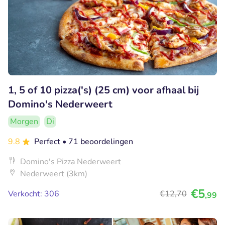
1, 5 of 10 pizza('s) (25 cm) voor afhaal bij
Domino's Nederweert
Morgen
Di
9.8
Perfect
• 71 beoordelingen
Domino's Pizza Nederweert
Nederweert (3km)
€5
Verkocht: 306
€12
,70
,99