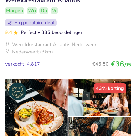
Wereldrestaurant Atlantis
Morgen
Wo
Do
Vr
Erg populaire deal
9.4
Perfect
• 885 beoordelingen
Wereldrestaurant Atlantis Nederweert
Nederweert (3km)
€36
Verkocht: 4.817
€45
,50
,95
43% korting