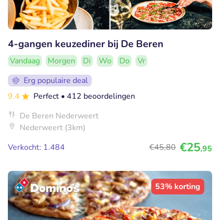
4-gangen keuzediner bij De Beren
Vandaag
Morgen
Di
Wo
Do
Vr
Erg populaire deal
9.4
Perfect
• 412 beoordelingen
De Beren Nederweert
Nederweert (3km)
€25
Verkocht: 1.484
€45
,80
,95
53% korting