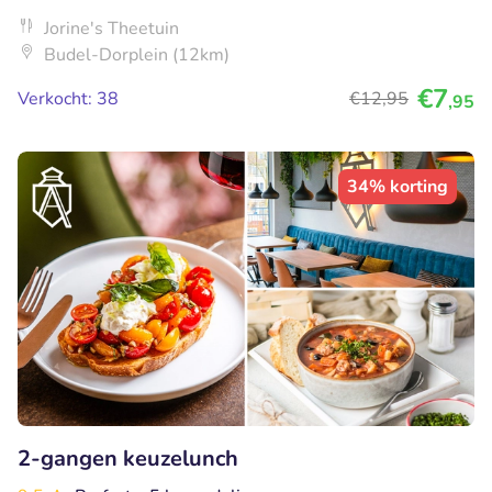
Jorine's Theetuin
Budel-Dorplein (12km)
€7
Verkocht: 38
€12
,95
,95
34% korting
2-gangen keuzelunch