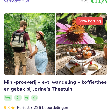
€11
Verkocht: 968
€25
,99
39% korting
Mini-proeverij + evt. wandeling + koffie/thee
en gebak bij Jorine's Theetuin
Wo
Do
Vr
Za
9.8
Perfect
• 226 beoordelingen