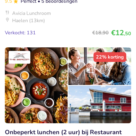
9.5
Perfect
• 5 beoordelingen
Avicia Lunchroom
Haelen (13km)
€12
Verkocht: 131
€18
,90
,50
22% korting
Onbeperkt lunchen (2 uur) bij Restaurant