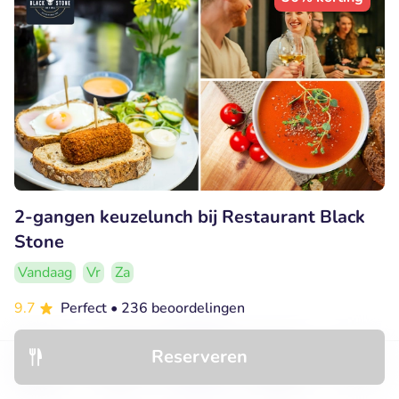
2-gangen keuzelunch bij Restaurant Black
Stone
Vandaag
Vr
Za
9.7
Perfect
• 236 beoordelingen
Restaurant Black Stone
Reserveren
Someren (15km)
Ontdek
Hotels
Restaurants
Boekingen
Menu