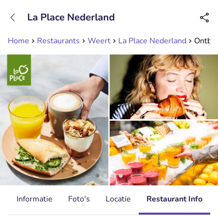
+31208089263
La Place Nederland
Bereikbaar tot 23:00 uur
Home
Restaurants
Weert
La Place Nederland
Ontbijt
d
Informatie
Foto's
Locatie
Restaurant Info