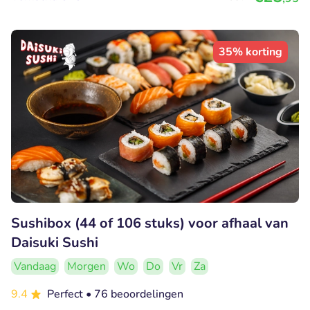
35% korting
Sushibox (44 of 106 stuks) voor afhaal van
Daisuki Sushi
Vandaag
Morgen
Wo
Do
Vr
Za
9.4
Perfect
• 76 beoordelingen