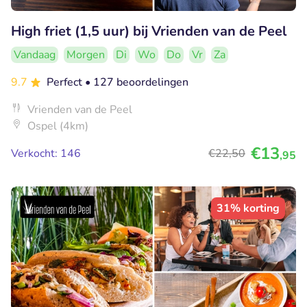
High friet (1,5 uur) bij Vrienden van de Peel
Vandaag
Morgen
Di
Wo
Do
Vr
Za
9.7
Perfect
• 127 beoordelingen
Vrienden van de Peel
Ospel (4km)
€13
Verkocht: 146
€22
,50
,95
31% korting