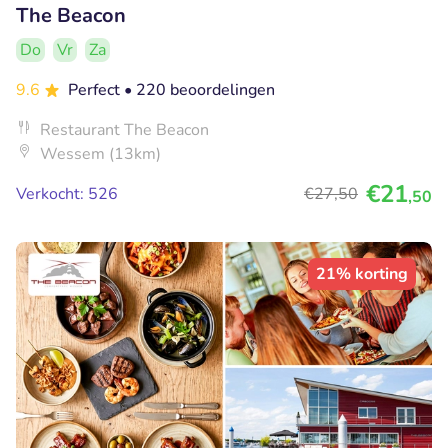
The Beacon
Do
Vr
Za
9.6
Perfect
• 220 beoordelingen
Restaurant The Beacon
Wessem (13km)
€21
Verkocht: 526
€27
,50
,50
21% korting