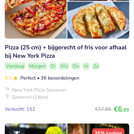
Pizza (25 cm) + bijgerecht of fris voor afhaal
bij New York Pizza
Vandaag
Morgen
Di
Wo
Do
Vr
Za
9.5
Perfect
• 36 beoordelingen
New York Pizza Someren
Someren (14km)
€6
Verkocht: 152
€17
,55
,99
36% korting