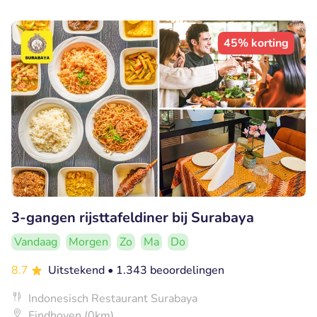
45% korting
3-gangen rijsttafeldiner bij Surabaya
Vandaag
Morgen
Zo
Ma
Do
8.7
Uitstekend
• 1.343 beoordelingen
Indonesisch Restaurant Surabaya
Eindhoven (0km)