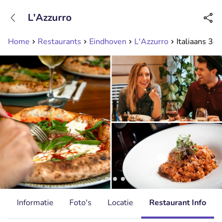
+31208089263
L'Azzurro
Bereikbaar tot 23:00 uur
Home
Restaurants
Eindhoven
L'Azzurro
Italiaans 3-
d
Informatie
Foto's
Locatie
Restaurant Info