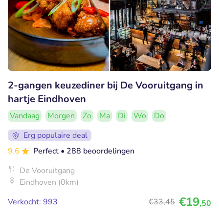
2-gangen keuzediner bij De Vooruitgang in
hartje Eindhoven
Vandaag
Morgen
Zo
Ma
Di
Wo
Do
Erg populaire deal
9.6
Perfect
• 288 beoordelingen
De Vooruitgang
Eindhoven (0km)
€19
Verkocht: 993
€33
,45
,50