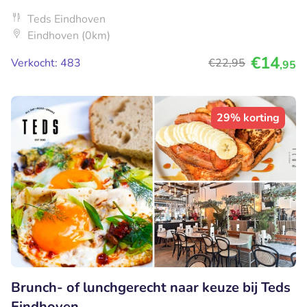
Teds Eindhoven
Eindhoven (0km)
€14
Verkocht: 483
€22
,95
,95
29% korting
Brunch- of lunchgerecht naar keuze bij Teds
Eindhoven