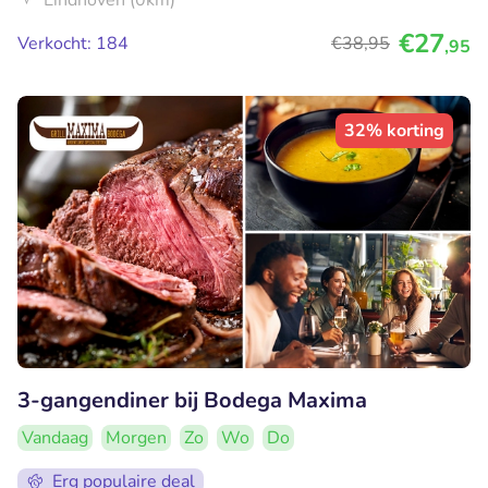
Eindhoven (0km)
€27
Verkocht: 184
€38
,95
,95
32% korting
3-gangendiner bij Bodega Maxima
Vandaag
Morgen
Zo
Wo
Do
Erg populaire deal