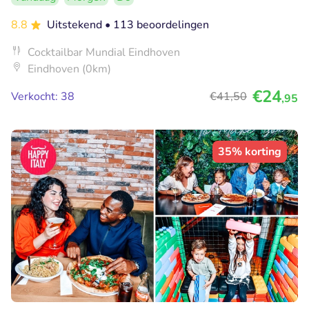
8.8
Uitstekend
• 113 beoordelingen
Cocktailbar Mundial Eindhoven
Eindhoven (0km)
€24
Verkocht: 38
€41
,50
,95
35% korting