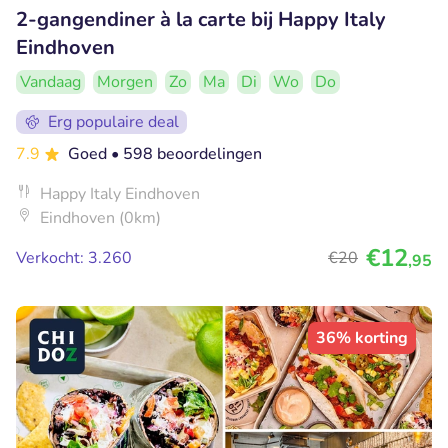
2-gangendiner à la carte bij Happy Italy
Eindhoven
Vandaag
Morgen
Zo
Ma
Di
Wo
Do
Erg populaire deal
7.9
Goed
• 598 beoordelingen
Happy Italy Eindhoven
Eindhoven (0km)
€12
Verkocht: 3.260
€20
,95
36% korting