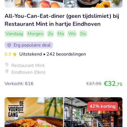
All-You-Can-Eat-diner (geen tijdslimiet) bij
Restaurant Mint in hartje Eindhoven
Vandaag
Morgen
Zo
Ma
Wo
Do
Erg populaire deal
8.9
Uitstekend
• 242 beoordelingen
Restaurant Mint
Eindhoven (0km)
€32
Verkocht: 616
€37
,95
,75
42% korting