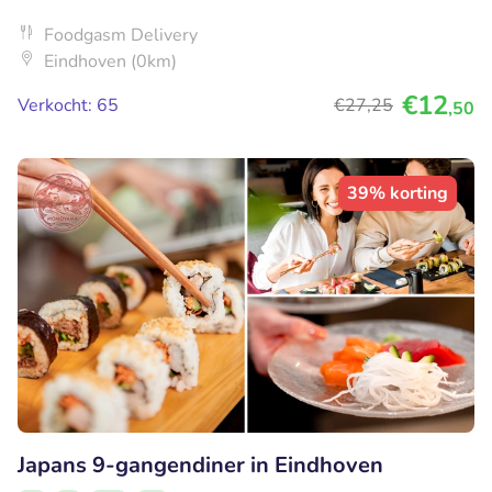
Foodgasm Delivery
Eindhoven (0km)
€12
Verkocht: 65
€27
,25
,50
39% korting
Japans 9-gangendiner in Eindhoven