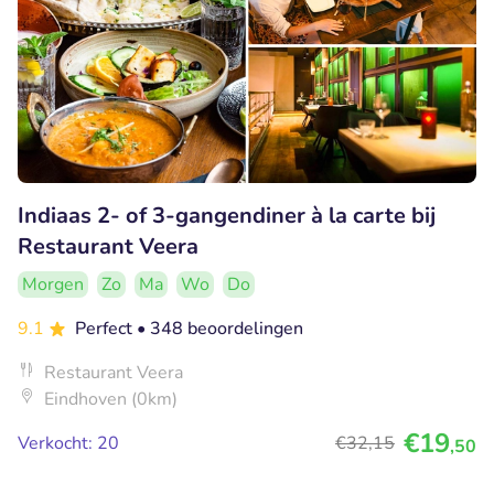
Indiaas 2- of 3-gangendiner à la carte bij
Restaurant Veera
Morgen
Zo
Ma
Wo
Do
9.1
Perfect
• 348 beoordelingen
Restaurant Veera
Eindhoven (0km)
€19
Verkocht: 20
€32
,15
,50