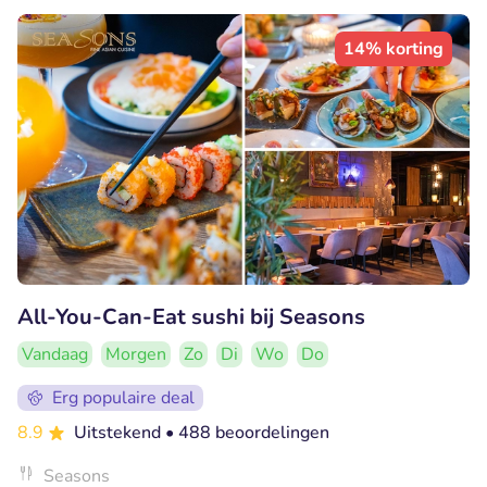
14% korting
All-You-Can-Eat sushi bij Seasons
Vandaag
Morgen
Zo
Di
Wo
Do
Erg populaire deal
8.9
Uitstekend
• 488 beoordelingen
Seasons