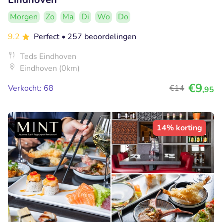
Morgen
Zo
Ma
Di
Wo
Do
9.2
Perfect
• 257 beoordelingen
Teds Eindhoven
Eindhoven (0km)
€9
Verkocht: 68
€14
,95
14% korting