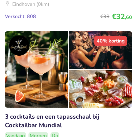
Eindhoven (0km)
€32
Verkocht: 808
€38
,60
40% korting
3 cocktails en een tapasschaal bij
Cocktailbar Mundial
Vandaag
Morgen
Do