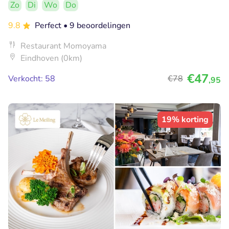
Zo
Di
Wo
Do
9.8
Perfect
• 9 beoordelingen
Restaurant Momoyama
Eindhoven (0km)
€47
Verkocht: 58
€78
,95
19% korting