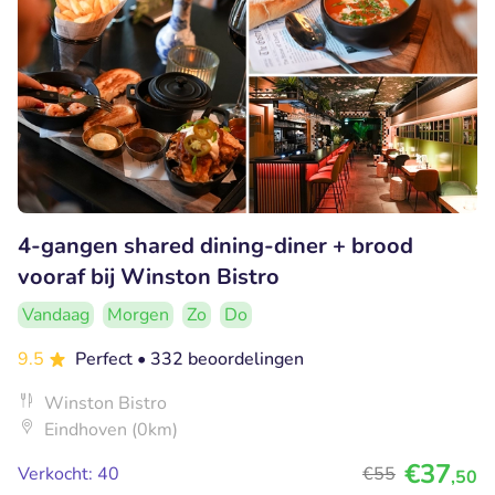
4-gangen shared dining-diner + brood
vooraf bij Winston Bistro
Vandaag
Morgen
Zo
Do
9.5
Perfect
• 332 beoordelingen
Winston Bistro
Eindhoven (0km)
€37
Verkocht: 40
€55
,50