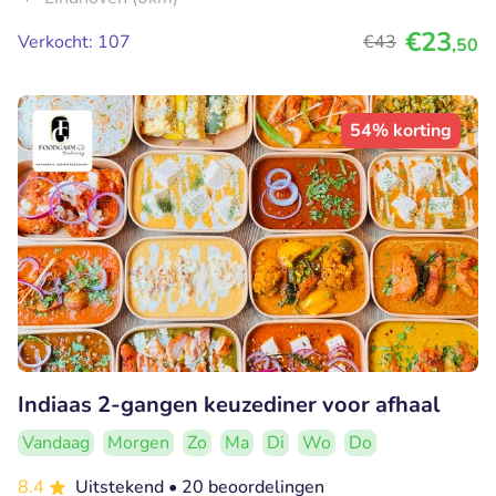
€23
Verkocht: 107
€43
,50
54% korting
Indiaas 2-gangen keuzediner voor afhaal
Vandaag
Morgen
Zo
Ma
Di
Wo
Do
8.4
Uitstekend
• 20 beoordelingen