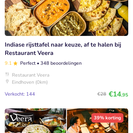
Indiase rijsttafel naar keuze, af te halen bij
Restaurant Veera
9.1
Perfect
• 348 beoordelingen
Restaurant Veera
Eindhoven (0km)
€14
Verkocht: 144
€28
,95
39% korting