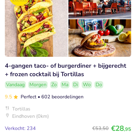
4-gangen taco- of burgerdiner + bijgerecht
+ frozen cocktail bij Tortillas
Vandaag
Morgen
Zo
Ma
Di
Wo
Do
9.5
Perfect
• 602 beoordelingen
Tortillas
Eindhoven (0km)
€28
Verkocht: 234
€53
,50
,95