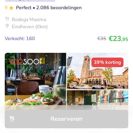
9
Perfect
• 2.086 beoordelingen
Bodega Maxima
Eindhoven (0km)
€23
Verkocht: 160
€35
,95
39% korting
Reserveren
Ontdek
Hotels
Restaurants
Boekingen
Menu