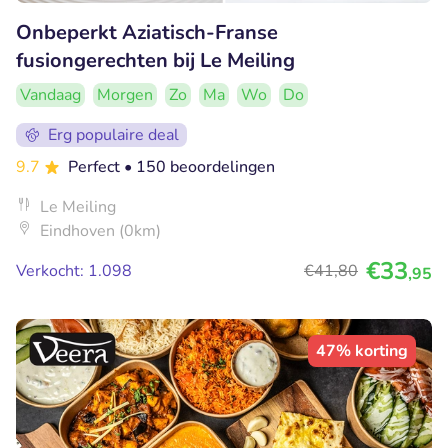
Onbeperkt Aziatisch-Franse
fusiongerechten bij Le Meiling
Vandaag
Morgen
Zo
Ma
Wo
Do
Erg populaire deal
9.7
Perfect
• 150 beoordelingen
Le Meiling
Eindhoven (0km)
€33
Verkocht: 1.098
€41
,80
,95
47% korting