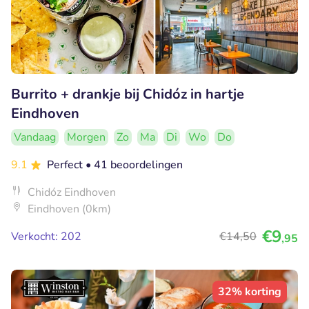
Burrito + drankje bij Chidóz in hartje
Eindhoven
Vandaag
Morgen
Zo
Ma
Di
Wo
Do
9.1
Perfect
• 41 beoordelingen
Chidóz Eindhoven
Eindhoven (0km)
€9
Verkocht: 202
€14
,50
,95
32% korting