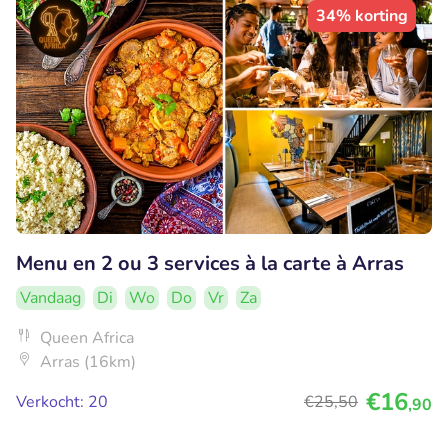
34% korting
Menu en 2 ou 3 services à la carte à Arras
Vandaag
Di
Wo
Do
Vr
Za
Queen Africa
Arras (16km)
€16
Verkocht: 20
€25
,50
,90