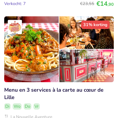
€14
Verkocht: 7
€23
,55
,90
31% korting
Menu en 3 services à la carte au cœur de
Lille
Di
Wo
Do
Vr
La Nouvelle Aventure