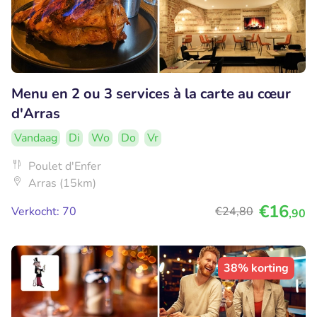
Menu en 2 ou 3 services à la carte au cœur
d'Arras
Vandaag
Di
Wo
Do
Vr
Poulet d'Enfer
Arras (15km)
€16
Verkocht: 70
€24
,80
,90
38% korting