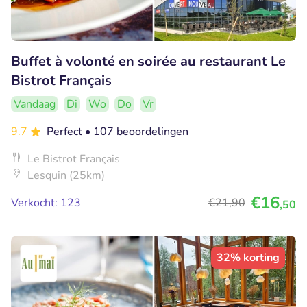
Buffet à volonté en soirée au restaurant Le
Bistrot Français
Vandaag
Di
Wo
Do
Vr
9.7
Perfect
• 107 beoordelingen
Le Bistrot Français
Lesquin (25km)
€16
Verkocht: 123
€21
,90
,50
32% korting