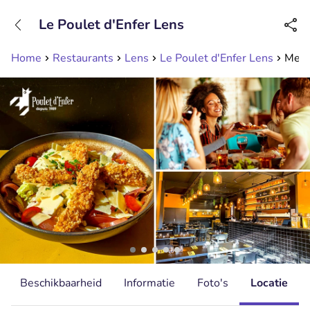
+31208089263
Le Poulet d'Enfer Lens
Bereikbaar tot 23:00 uur
Home
Restaurants
Lens
Le Poulet d'Enfer Lens
Menu
Beschikbaarheid
Informatie
Foto's
Locatie