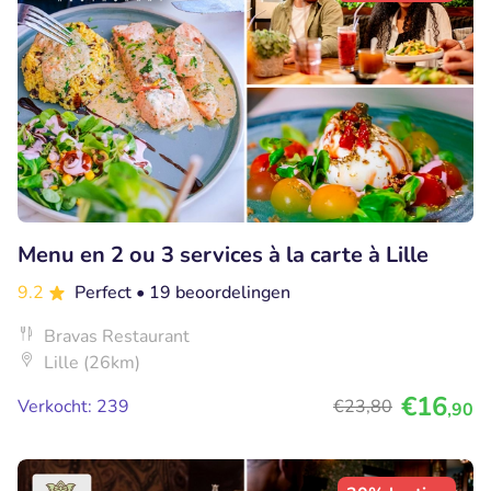
Menu en 2 ou 3 services à la carte à Lille
9.2
Perfect
• 19 beoordelingen
Bravas Restaurant
Lille (26km)
€16
Verkocht: 239
€23
,80
,90