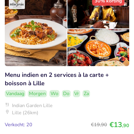
30% korting
Menu indien en 2 services à la carte +
boisson à Lille
Vandaag
Morgen
Wo
Do
Vr
Za
Indian Garden Lille
Lille (26km)
€13
Verkocht: 20
€19
,90
,90