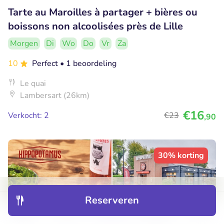
Tarte au Maroilles à partager + bières ou
boissons non alcoolisées près de Lille
Morgen
Di
Wo
Do
Vr
Za
10
Perfect
• 1 beoordeling
Le quai
Lambersart (26km)
€16
Verkocht: 2
€23
,90
30% korting
Reserveren
Ontdek
Hotels
Restaurants
Boekingen
Menu