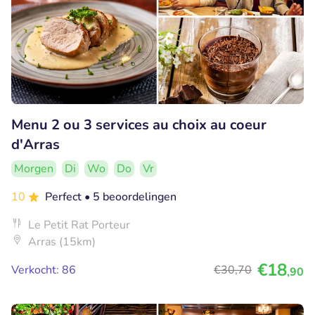
Menu 2 ou 3 services au choix au coeur
d'Arras
Morgen
Di
Wo
Do
Vr
10
Perfect
• 5 beoordelingen
Le Petit Rat Porteur
Arras (15km)
€18
Verkocht: 86
€30
,70
,90