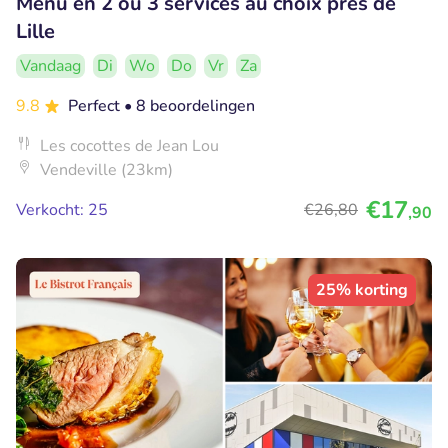
Menu en 2 ou 3 services au choix près de
Lille
Vandaag
Di
Wo
Do
Vr
Za
9.8
Perfect
• 8 beoordelingen
Les cocottes de Jean Lou
Vendeville (23km)
€17
Verkocht: 25
€26
,80
,90
25% korting