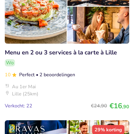
Menu en 2 ou 3 services à la carte à Lille
Wo
10
Perfect
• 2 beoordelingen
Au 1er Mai
Lille (25km)
€16
Verkocht: 22
€24
,90
,90
29% korting