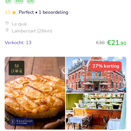
Di
Wo
Do
10
Perfect
• 1 beoordeling
Le quai
Lambersart (26km)
€21
Verkocht: 13
€30
,90
27% korting