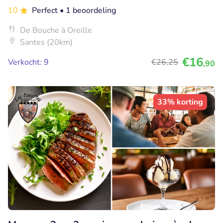
10
Perfect
• 1 beoordeling
De Bouche à Oreille
Santes (20km)
€16
Verkocht: 9
€26
,25
,90
33% korting