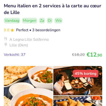
Menu italien en 2 services à la carte au cœur
de Lille
Vandaag
Morgen
Za
Di
Wo
9.8
Perfect
• 3 beoordelingen
A Legna Lille Solferino
Lille (0km)
€12
Verkocht: 37
€18
,20
,90
45% korting