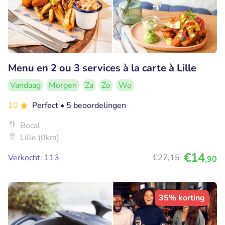
Menu en 2 ou 3 services à la carte à Lille
Vandaag
Morgen
Za
Zo
Wo
10
Perfect
• 5 beoordelingen
Bocal
Lille (0km)
€14
Verkocht: 113
€27
,15
,90
35% korting