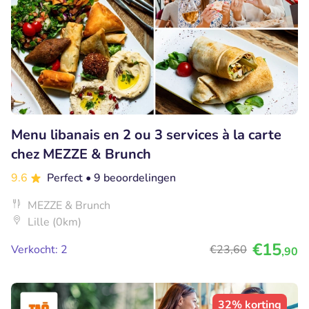
Menu libanais en 2 ou 3 services à la carte
chez MEZZE & Brunch
9.6
Perfect
• 9 beoordelingen
MEZZE & Brunch
Lille (0km)
€15
Verkocht: 2
€23
,60
,90
32% korting