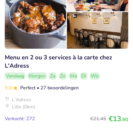
Menu en 2 ou 3 services à la carte chez
L'Adress
Vandaag
Morgen
Za
Zo
Ma
Di
Wo
9.8
Perfect
• 27 beoordelingen
L'Adress
Lille (0km)
€13
Verkocht: 272
€21
,45
,90