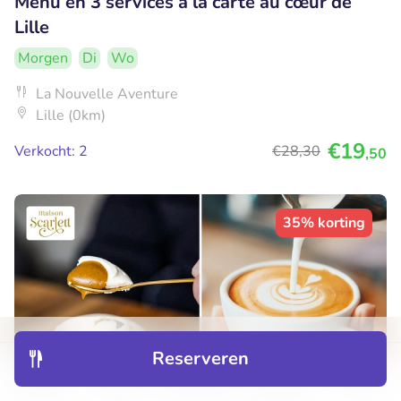
Menu en 3 services à la carte au cœur de
Lille
Morgen
Di
Wo
La Nouvelle Aventure
Lille (0km)
€19
Verkocht: 2
€28
,30
,50
35% korting
Reserveren
Ontdek
Hotels
Restaurants
Boekingen
Menu