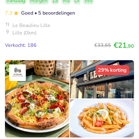
Vandaag
Morgen
Za
Ma
Di
Wo
7.3
Goed
• 5 beoordelingen
Le Beaulieu Lille
Lille (0km)
€21
Verkocht: 186
€33
,65
,90
29% korting