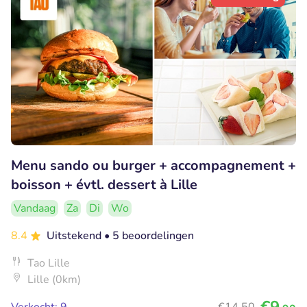
Menu sando ou burger + accompagnement +
boisson + évtl. dessert à Lille
Vandaag
Za
Di
Wo
8.4
Uitstekend
• 5 beoordelingen
Tao Lille
Lille (0km)