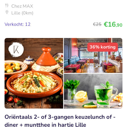
Chez MAX
Lille (0km)
€16
Verkocht: 12
€25
,90
36% korting
Oriëntaals 2- of 3-gangen keuzelunch of -
diner + muntthee in hartje Lille