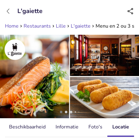
+31208089263
L'gaiette
Bereikbaar tot 23:00 uur
Home
Restaurants
Lille
L'gaiette
Menu en 2 ou 3 servi
Beschikbaarheid
Informatie
Foto's
Locatie