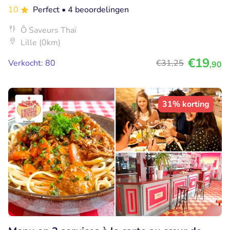
10
Perfect
• 4 beoordelingen
Ô Saveurs Thaï
Lille (0km)
€19
Verkocht: 80
€31
,25
,90
31% korting