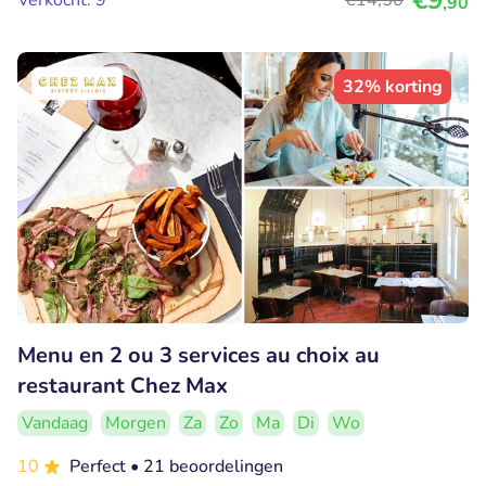
€9
Verkocht: 9
€14
,50
,90
32% korting
Menu en 2 ou 3 services au choix au
restaurant Chez Max
Vandaag
Morgen
Za
Zo
Ma
Di
Wo
10
Perfect
• 21 beoordelingen