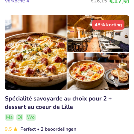
€17
Verkocht: 4
€26
,15
,50
48% korting
Spécialité savoyarde au choix pour 2 +
dessert au coeur de Lille
Ma
Di
Wo
9.5
Perfect
• 2 beoordelingen