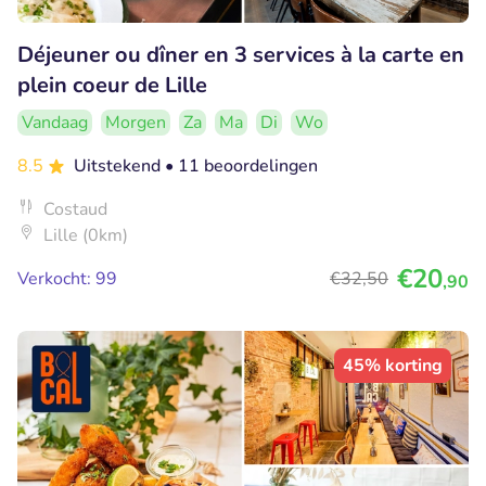
Déjeuner ou dîner en 3 services à la carte en
plein coeur de Lille
Vandaag
Morgen
Za
Ma
Di
Wo
8.5
Uitstekend
• 11 beoordelingen
Costaud
Lille (0km)
€20
Verkocht: 99
€32
,50
,90
45% korting