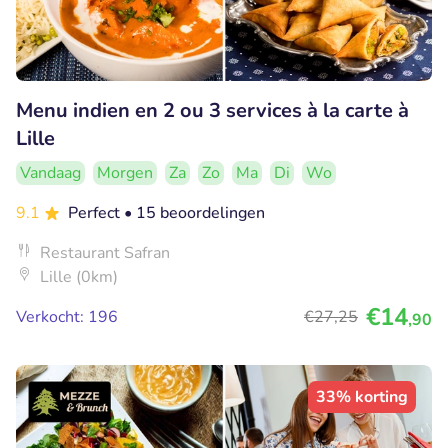
Menu indien en 2 ou 3 services à la carte à
Lille
Vandaag
Morgen
Za
Zo
Ma
Di
Wo
9.1
Perfect
• 15 beoordelingen
Restaurant Safran
Lille (0km)
€14
Verkocht: 196
€27
,25
,90
33% korting