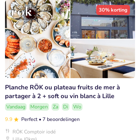
30% korting
Planche RÖK ou plateau fruits de mer à
partager à 2 + soft ou vin blanc à Lille
Vandaag
Morgen
Za
Di
Wo
9.9
Perfect
• 7 beoordelingen
RÖK Comptoir iodé
Lille (0km)