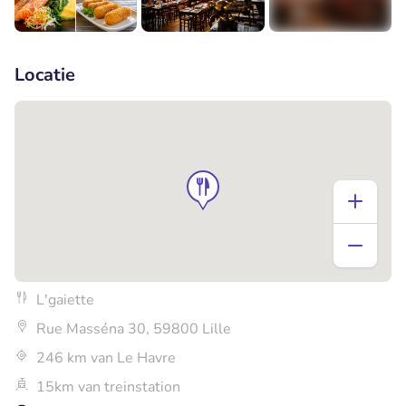
+4
Locatie
L'gaiette
Rue Masséna 30, 59800 Lille
246 km van Le Havre
15km van treinstation