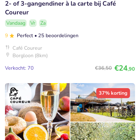
2- of 3-gangendiner à la carte bij Café
Coureur
Vandaag
Vr
Za
9
Perfect
• 25 beoordelingen
Café Coureur
Borgloon (8km)
€24
Verkocht: 70
€36
,50
,90
37% korting