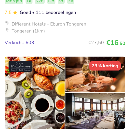
Morgen
Di
Wo
Do
Vr
Za
7.5
Goed
• 111 beoordelingen
Different Hotels - Eburon Tongeren
Tongeren (1km)
€16
Verkocht: 603
€27
,50
,50
29% korting