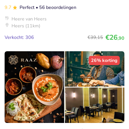
9.7
Perfect
• 56 beoordelingen
Heere van Heers
Heers (11km)
€26
Verkocht: 306
€39
,15
,90
26% korting