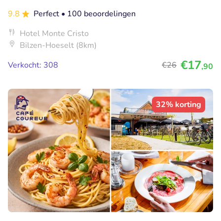
9.8
Perfect
• 100 beoordelingen
Hotel Monte Cristo
Bilzen-Hoeselt (8km)
€17
Verkocht: 308
€26
,90
32% korting