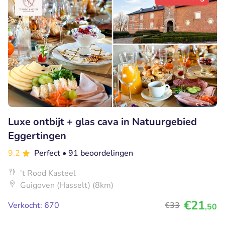
Luxe ontbijt + glas cava in Natuurgebied
Eggertingen
9.2
Perfect
• 91 beoordelingen
't Rood Kasteel
Guigoven (Hasselt) (8km)
€21
Verkocht: 670
€33
,50