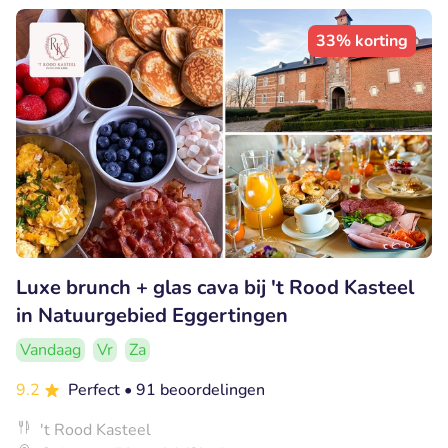
33% korting
Luxe brunch + glas cava bij 't Rood Kasteel
in Natuurgebied Eggertingen
Vandaag
Vr
Za
9.2
Perfect
• 91 beoordelingen
't Rood Kasteel