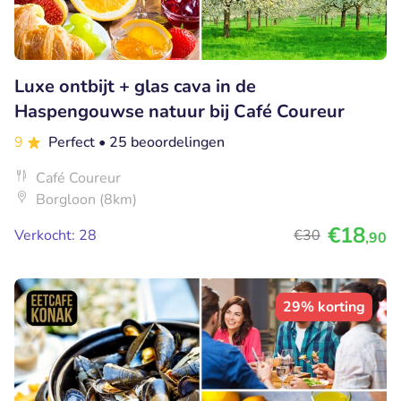
Luxe ontbijt + glas cava in de
Haspengouwse natuur bij Café Coureur
9
Perfect
• 25 beoordelingen
Café Coureur
Borgloon (8km)
€18
Verkocht: 28
€30
,90
29% korting