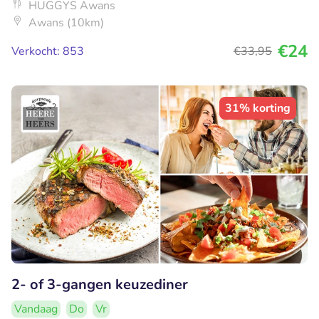
HUGGYS Awans
Awans (10km)
€24
Verkocht: 853
€33
,95
31% korting
2- of 3-gangen keuzediner
Vandaag
Do
Vr