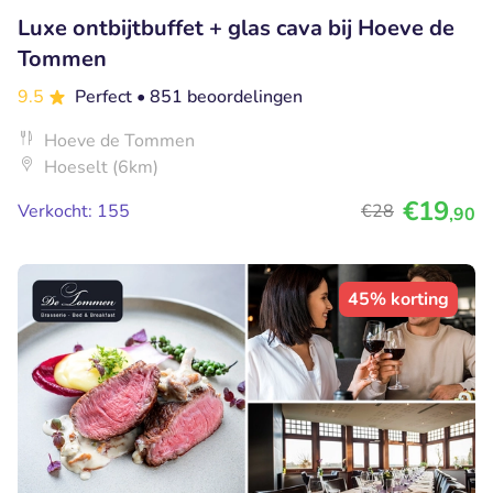
Luxe ontbijtbuffet + glas cava bij Hoeve de
Tommen
9.5
Perfect
• 851 beoordelingen
Hoeve de Tommen
Hoeselt (6km)
€19
Verkocht: 155
€28
,90
45% korting