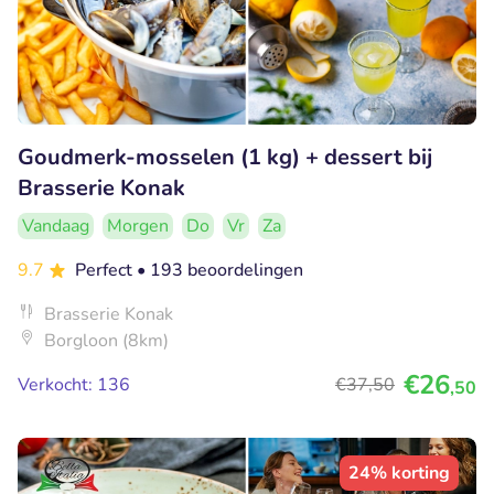
Goudmerk-mosselen (1 kg) + dessert bij
Brasserie Konak
Vandaag
Morgen
Do
Vr
Za
9.7
Perfect
• 193 beoordelingen
Brasserie Konak
Borgloon (8km)
€26
Verkocht: 136
€37
,50
,50
24% korting