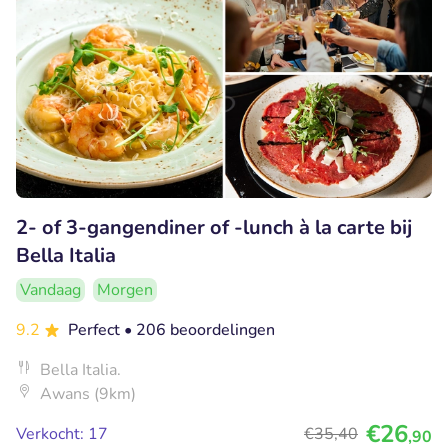
2- of 3-gangendiner of -lunch à la carte bij
Bella Italia
Vandaag
Morgen
9.2
Perfect
• 206 beoordelingen
Bella Italia.
Awans (9km)
€26
Verkocht: 17
€35
,40
,90