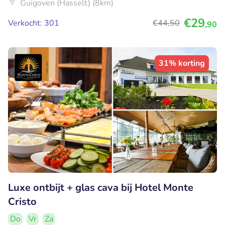
Guigoven (Hasselt) (8km)
€29
Verkocht: 301
€44
,50
,90
31% korting
Luxe ontbijt + glas cava bij Hotel Monte
Cristo
Do
Vr
Za