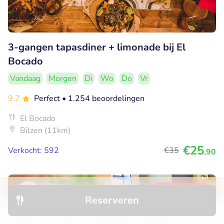
3-gangen tapasdiner + limonade bij El
Bocado
Vandaag
Morgen
Di
Wo
Do
Vr
9.7
Perfect
• 1.254 beoordelingen
El Bocado
Bilzen (11km)
€25
Verkocht: 592
€35
,90
32% korting
Reserveren
Ontdek
Hotels
Restaurants
Boekingen
Menu