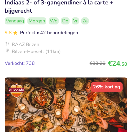
Indiaas 2- of 3-gangendiner à la carte +
bijgerecht
Vandaag
Morgen
Wo
Do
Vr
Za
9.8
Perfect
• 42 beoordelingen
RAAZ Bilzen
Bilzen-Hoeselt (11km)
€24
Verkocht: 738
€33
,20
,50
26% korting