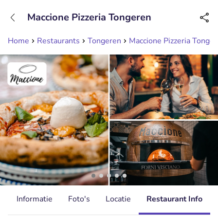
+31208089263
Maccione Pizzeria Tongeren
Bereikbaar tot 23:00 uur
Home
Restaurants
Tongeren
Maccione Pizzeria Tonge
d
Informatie
Foto's
Locatie
Restaurant Info