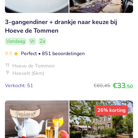
3-gangendiner + drankje naar keuze bij
Hoeve de Tommen
Vandaag
Vr
Za
9.5
Perfect
• 851 beoordelingen
Hoeve de Tommen
Hoeselt (6km)
€33
Verkocht: 51
€60
,45
,50
26% korting