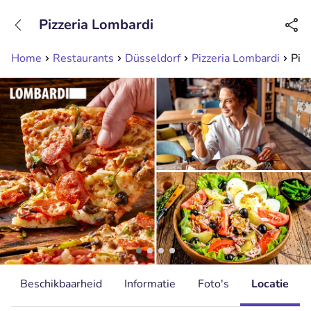
+31208089263
Pizzeria Lombardi
Bereikbaar tot 23:00 uur
Home
Restaurants
Düsseldorf
Pizzeria Lombardi
Piz
Beschikbaarheid
Informatie
Foto's
Locatie