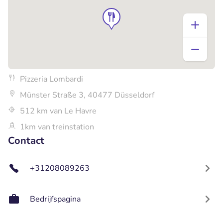
Pizzeria Lombardi
Münster Straße 3, 40477 Düsseldorf
512 km van Le Havre
1km van treinstation
Contact
+31208089263
Bedrijfspagina