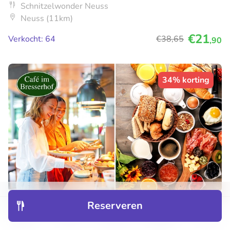
Schnitzelwonder Neuss
Neuss (11km)
€21
Verkocht: 64
€38
,65
,90
34% korting
Reserveren
Frühstücksbuffet im Café im Bresserhof
Ontdek
Hotels
Restaurants
Boekingen
Menu
Di
Wo
Do
Vr