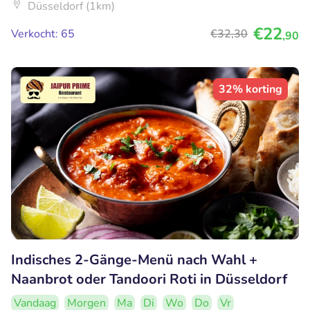
Düsseldorf (1km)
€22
Verkocht: 65
€32
,30
,90
32% korting
Indisches 2-Gänge-Menü nach Wahl +
Naanbrot oder Tandoori Roti in Düsseldorf
Vandaag
Morgen
Ma
Di
Wo
Do
Vr