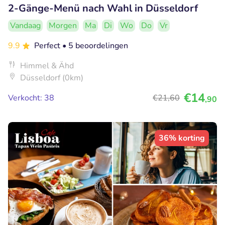
2-Gänge-Menü nach Wahl in Düsseldorf
Vandaag
Morgen
Ma
Di
Wo
Do
Vr
9.9
Perfect
• 5 beoordelingen
Himmel & Ähd
Düsseldorf (0km)
€14
Verkocht: 38
€21
,60
,90
36% korting