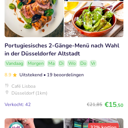
Portugiesisches 2-Gänge-Menü nach Wahl
in der Düsseldorfer Altstadt
Vandaag
Morgen
Ma
Di
Wo
Do
Vr
8.9
Uitstekend
• 19 beoordelingen
Café Lisboa
Düsseldorf (1km)
€15
Verkocht: 42
€21
,85
,50
32% korting