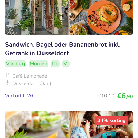
Sandwich, Bagel oder Bananenbrot inkl.
Getränk in Düsseldorf
Vandaag
Morgen
Do
Vr
Café Lemonade
Düsseldorf (3km)
€6
Verkocht: 26
€10
,10
,90
34% korting