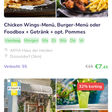
Chicken Wings-Menü, Burger-Menü oder
Foodbox + Getränk + opt. Pommes
Vandaag
Morgen
Ma
Di
Wo
Do
Vr
ARYA Haus der Helden
Düsseldorf (3km)
€7
Verkocht: 55
€15
,45
32% korting