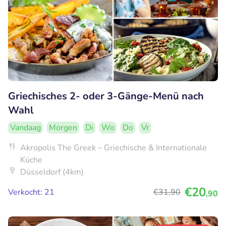
Griechisches 2- oder 3-Gänge-Menü nach
Wahl
Vandaag
Morgen
Di
Wo
Do
Vr
Akropolis The Greek – Griechische & Internationale
Küche
Düsseldorf (4km)
€20
Verkocht: 21
€31
,90
,90