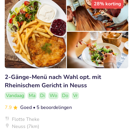
28% korting
2-Gänge-Menü nach Wahl opt. mit
Rheinischem Gericht in Neuss
Vandaag
Ma
Di
Wo
Do
Vr
7.9
Goed
• 5 beoordelingen
Flotte Theke
Neuss (7km)