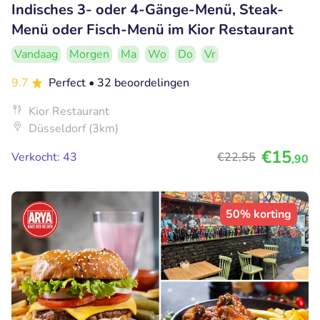
Indisches 3- oder 4-Gänge-Menü, Steak-
Menü oder Fisch-Menü im Kior Restaurant
Vandaag
Morgen
Ma
Wo
Do
Vr
9.7
Perfect
• 32 beoordelingen
Kior Restaurant
Düsseldorf (3km)
€15
Verkocht: 43
€22
,55
,90
50% korting