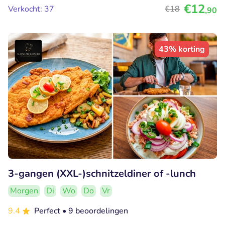
€12
Verkocht: 37
€18
,90
43% korting
3-gangen (XXL-)schnitzeldiner of -lunch
Morgen
Di
Wo
Do
Vr
9.4
Perfect
• 9 beoordelingen