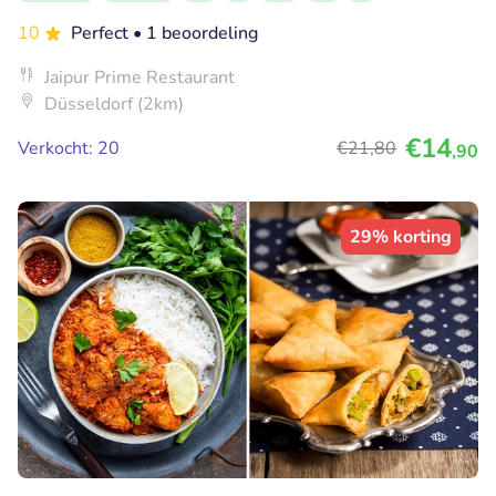
10
Perfect
• 1 beoordeling
Jaipur Prime Restaurant
Düsseldorf (2km)
€14
Verkocht: 20
€21
,80
,90
29% korting