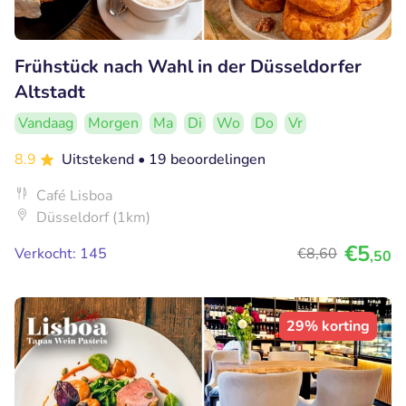
Frühstück nach Wahl in der Düsseldorfer
Altstadt
Vandaag
Morgen
Ma
Di
Wo
Do
Vr
8.9
Uitstekend
• 19 beoordelingen
Café Lisboa
Düsseldorf (1km)
€5
Verkocht: 145
€8
,60
,50
29% korting