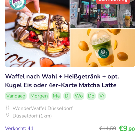
Waffel nach Wahl + Heißgetränk + opt.
Kugel Eis oder 4er-Karte Matcha Latte
Vandaag
Morgen
Ma
Di
Wo
Do
Vr
WonderWaffel Düsseldorf
Düsseldorf (1km)
€9
Verkocht: 41
€14
,50
,90