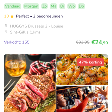
Vandaag
Morgen
Zo
Ma
Di
Wo
Do
10
Perfect
• 2 beoordelingen
HUGGYS Brussels 2 - Louise
Sint-Gillis (1km)
€24
Verkocht: 155
€33
,95
,90
47% korting