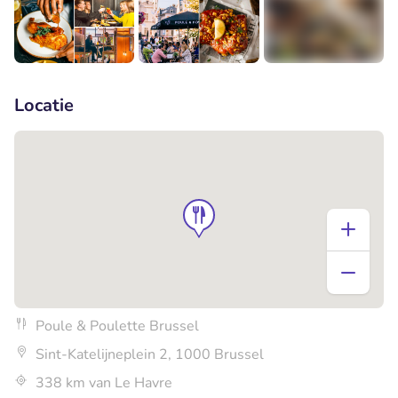
+5
Locatie
Poule & Poulette Brussel
Sint-Katelijneplein 2, 1000 Brussel
338 km van Le Havre