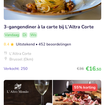
3-gangendiner à la carte bij L'Altra Corte
Vandaag
Di
Wo
8.4
Uitstekend
• 452 beoordelingen
L'Altra Corte
Brussel (0km)
€16
Verkocht: 250
€36
,50
55% korting