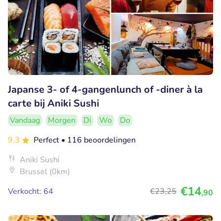
Japanse 3- of 4-gangenlunch of -diner à la
carte bij Aniki Sushi
Vandaag
Morgen
Di
Wo
Do
9.3
Perfect
• 116 beoordelingen
Aniki Sushi
Brussel (0km)
€14
Verkocht: 64
€23
,25
,90