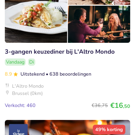
3-gangen keuzediner bij L'Altro Mondo
Vandaag
Di
8.9
Uitstekend
• 638 beoordelingen
L'Altro Mondo
Brussel (0km)
€16
Verkocht: 460
€36
,75
,50
49% korting