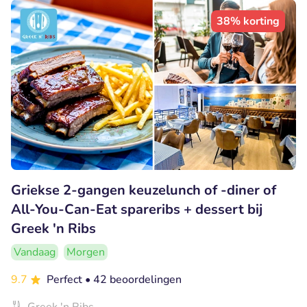
38% korting
Griekse 2-gangen keuzelunch of -diner of
All-You-Can-Eat spareribs + dessert bij
Greek 'n Ribs
Vandaag
Morgen
9.7
Perfect
• 42 beoordelingen