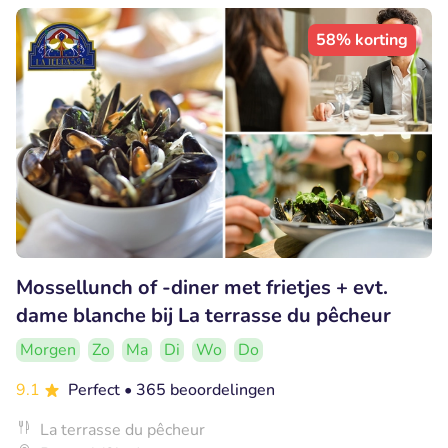
58% korting
Mossellunch of -diner met frietjes + evt.
dame blanche bij La terrasse du pêcheur
Morgen
Zo
Ma
Di
Wo
Do
9.1
Perfect
• 365 beoordelingen
La terrasse du pêcheur