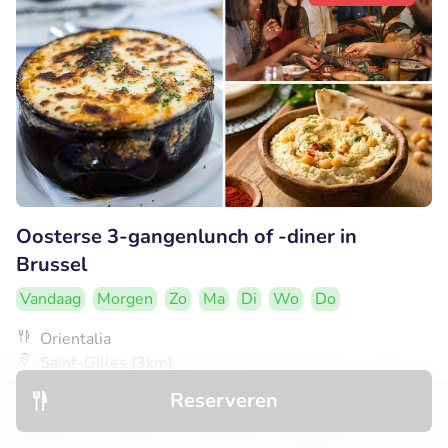
Oosterse 3-gangenlunch of -diner in
Brussel
Vandaag
Morgen
Zo
Ma
Di
Wo
Do
Orientalia
Saint-Gilles (3km)
Reserveren
€19
Verkocht: 14
€32
,50
,90
Ontdek
Hotels
Restaurants
Boekingen
Menu