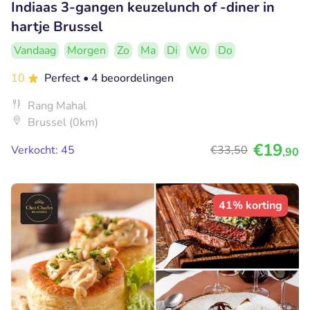
Indiaas 3-gangen keuzelunch of -diner in
hartje Brussel
Vandaag
Morgen
Zo
Ma
Di
Wo
Do
10
Perfect
• 4 beoordelingen
Rang Mahal
Brussel (0km)
€19
Verkocht: 45
€33
,50
,90
41% korting