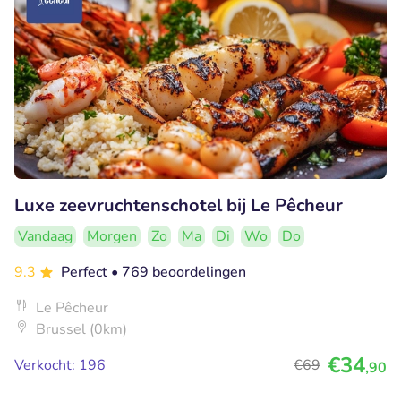
Luxe zeevruchtenschotel bij Le Pêcheur
Vandaag
Morgen
Zo
Ma
Di
Wo
Do
9.3
Perfect
• 769 beoordelingen
Le Pêcheur
Brussel (0km)
€34
Verkocht: 196
€69
,90