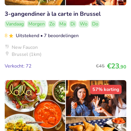
3-gangendiner à la carte in Brussel
Vandaag
Morgen
Zo
Ma
Di
Wo
Do
8
Uitstekend
• 7 beoordelingen
New Faucon
Brussel (1km)
€23
Verkocht: 72
€45
,90
57% korting