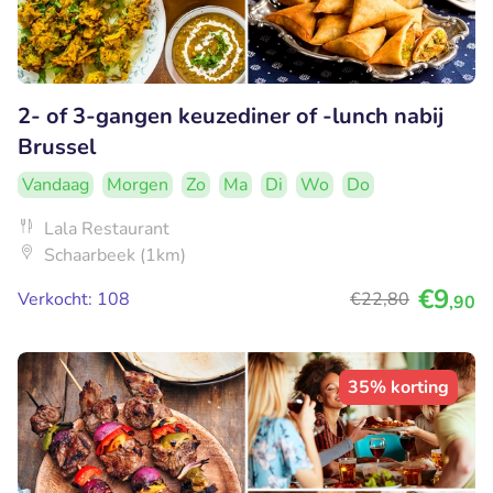
2- of 3-gangen keuzediner of -lunch nabij
Brussel
Vandaag
Morgen
Zo
Ma
Di
Wo
Do
Lala Restaurant
Schaarbeek (1km)
€9
Verkocht: 108
€22
,80
,90
35% korting