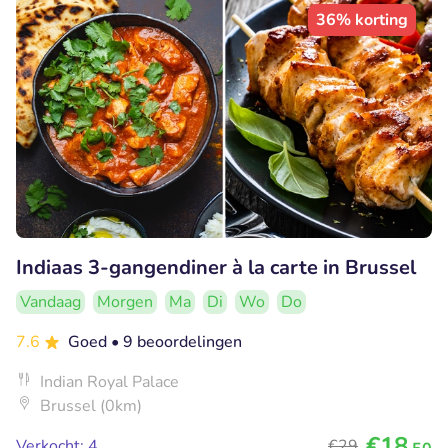
36% korting
Indiaas 3-gangendiner à la carte in Brussel
Vandaag
Morgen
Ma
Di
Wo
Do
7.6
Goed
• 9 beoordelingen
Indian Royal Palace
Brussel (0km)
€18
Verkocht: 4
€29