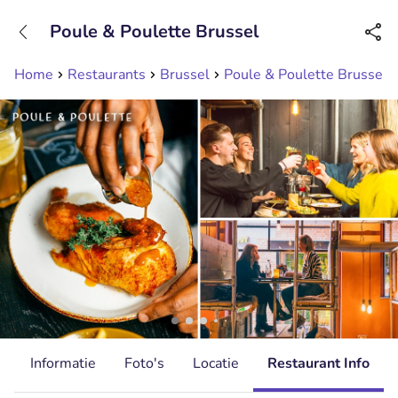
+31208089263
Poule & Poulette Brussel
Bereikbaar tot 23:00 uur
Home
Restaurants
Brussel
Poule & Poulette Brussel
d
Informatie
Foto's
Locatie
Restaurant Info