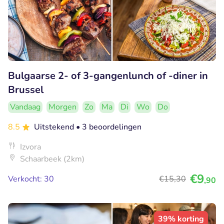
Bulgaarse 2- of 3-gangenlunch of -diner in
Brussel
Vandaag
Morgen
Zo
Ma
Di
Wo
Do
8.5
Uitstekend
• 3 beoordelingen
Izvora
Schaarbeek (2km)
€9
Verkocht: 30
€15
,30
,90
39% korting