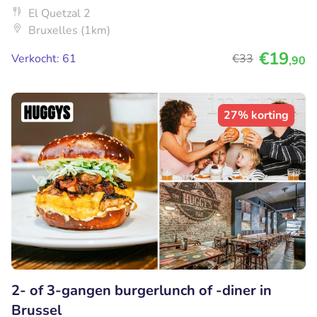
El Quetzal 2
Bruxelles (1km)
€19
Verkocht: 61
€33
,90
27% korting
2- of 3-gangen burgerlunch of -diner in
Brussel