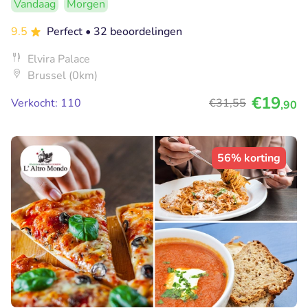
Vandaag
Morgen
9.5
Perfect
• 32 beoordelingen
Elvira Palace
Brussel (0km)
€19
Verkocht: 110
€31
,55
,90
56% korting