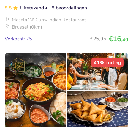
8.8
Uitstekend
• 19 beoordelingen
Masala ‘N' Curry Indian Restaurant
Brussel (0km)
€16
Verkocht: 75
€25
,95
,40
41% korting