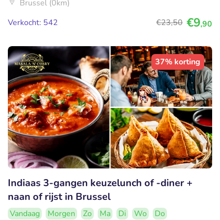
Brussel (0km)
€9
Verkocht: 542
€23
,50
,90
37% korting
Indiaas 3-gangen keuzelunch of -diner +
naan of rijst in Brussel
Vandaag
Morgen
Zo
Ma
Di
Wo
Do