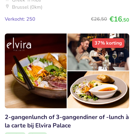
Greek 'n Ribs
Brussel (0km)
€16
Verkocht: 250
€26
,50
,50
37% korting
2-gangenlunch of 3-gangendiner of -lunch à
la carte bij Elvira Palace