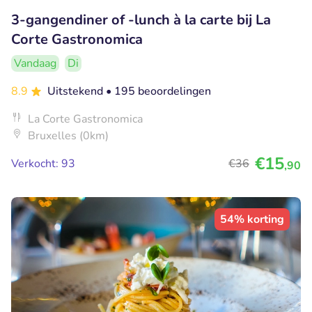
3-gangendiner of -lunch à la carte bij La
Corte Gastronomica
Vandaag
Di
8.9
Uitstekend
• 195 beoordelingen
La Corte Gastronomica
Bruxelles (0km)
€15
Verkocht: 93
€36
,90
54% korting