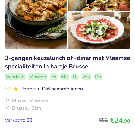
3-gangen keuzelunch of -diner met Vlaamse
specialiteiten in hartje Brussel
Vandaag
Morgen
Zo
Ma
Di
Wo
Do
9.3
Perfect
• 136 beoordelingen
Mussel Mongers
Brussel (0km)
€24
Verkocht: 23
€52
,90