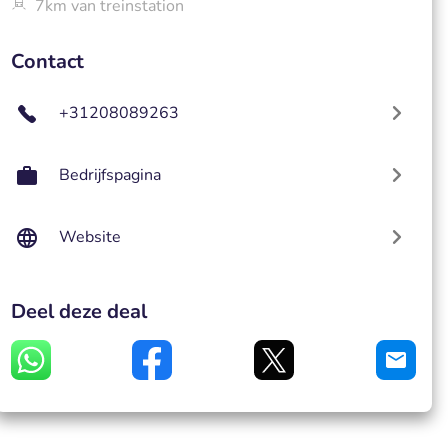
7km van treinstation
Contact
+31208089263
Bedrijfspagina
Website
Deel deze deal