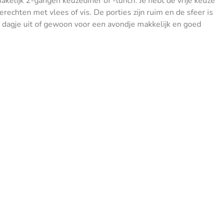
akelijk 2-gangen keuzediner of -lunch. Je hebt de vrije keuze
gerechten met vlees of vis. De porties zijn ruim en de sfeer is
 dagje uit of gewoon voor een avondje makkelijk en goed