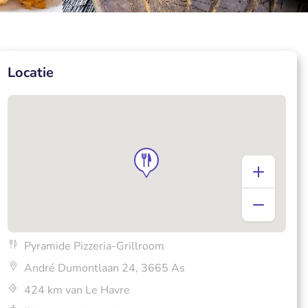
Locatie
Pyramide Pizzeria-Grillroom
André Dumontlaan 24, 3665 As
424 km van Le Havre