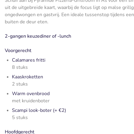
Schuif aan bij Pyramide Pizzeria-Grillroom in As voor een sm
uit de uitgebreide kaart, waarbij de focus ligt op malse grill
ongedwongen en gastvrij. Een ideale tussenstop tijdens een
buiten de deur eten.
2-gangen keuzediner of -lunch
Voorgerecht
Calamares fritti
8 stuks
Kaaskroketten
2 stuks
Warm ovenbrood
met kruidenboter
Scampi look-boter (+ €2)
5 stuks
Hoofdgerecht