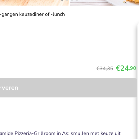
-gangen keuzediner of -lunch
€24
,90
€34,35
rveren
ramide Pizzeria-Grillroom in As: smullen met keuze uit