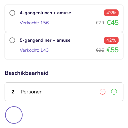
4-gangenlunch + amuse
43%
€45
Verkocht: 156
€79
5-gangendiner + amuse
42%
€55
Verkocht: 143
€95
Beschikbaarheid
2
Personen