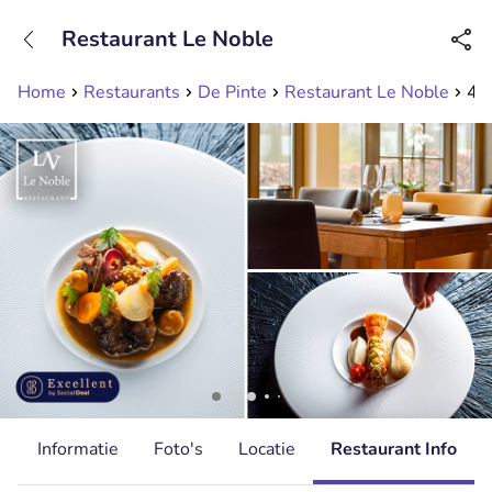
+31208089263
Restaurant Le Noble
Bereikbaar tot 23:00 uur
Home
Restaurants
De Pinte
Restaurant Le Noble
4-
d
Informatie
Foto's
Locatie
Restaurant Info