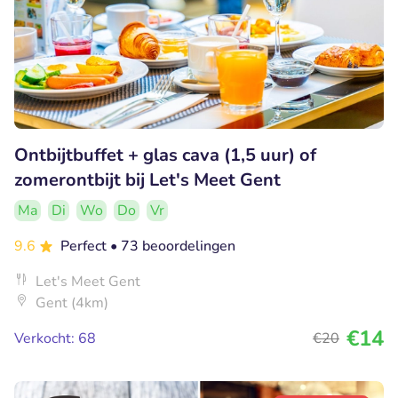
Ontbijtbuffet + glas cava (1,5 uur) of
zomerontbijt bij Let's Meet Gent
Ma
Di
Wo
Do
Vr
9.6
Perfect
• 73 beoordelingen
Let's Meet Gent
Gent (4km)
€14
Verkocht: 68
€20