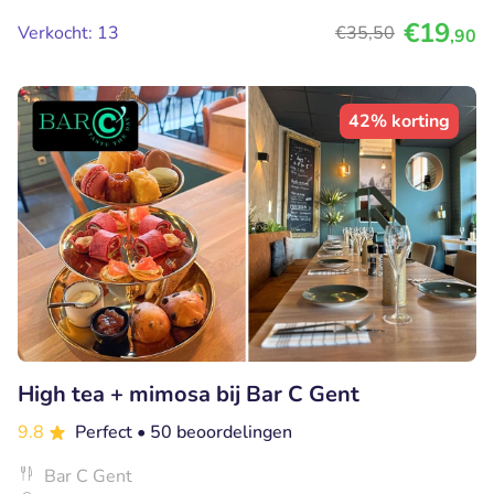
€19
Verkocht: 13
€35
,50
,90
42% korting
High tea + mimosa bij Bar C Gent
9.8
Perfect
• 50 beoordelingen
Bar C Gent