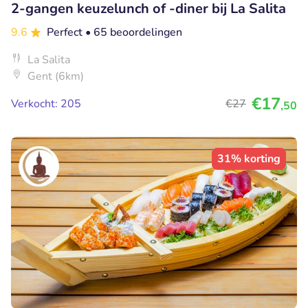
2-gangen keuzelunch of -diner bij La Salita
9.6
Perfect
• 65 beoordelingen
La Salita
Gent (6km)
€17
Verkocht: 205
€27
,50
31% korting