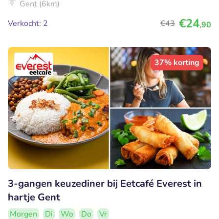
Gent (6km)
€24
Verkocht: 2
€43
,90
37% korting
3-gangen keuzediner bij Eetcafé Everest in
hartje Gent
Morgen
Di
Wo
Do
Vr