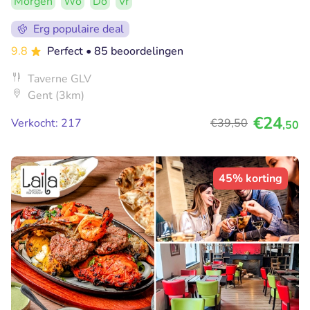
Morgen
Wo
Do
Vr
Erg populaire deal
9.8
Perfect
• 85 beoordelingen
Taverne GLV
Gent (3km)
€24
Verkocht: 217
€39
,50
,50
45% korting