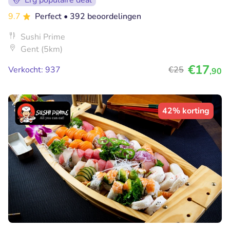
Erg populaire deal
9.7
Perfect
• 392 beoordelingen
Sushi Prime
Gent (5km)
€17
Verkocht: 937
€25
,90
42% korting