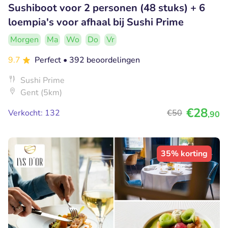
Sushiboot voor 2 personen (48 stuks) + 6
loempia's voor afhaal bij Sushi Prime
Morgen
Ma
Wo
Do
Vr
9.7
Perfect
• 392 beoordelingen
Sushi Prime
Gent (5km)
€28
Verkocht: 132
€50
,90
35% korting