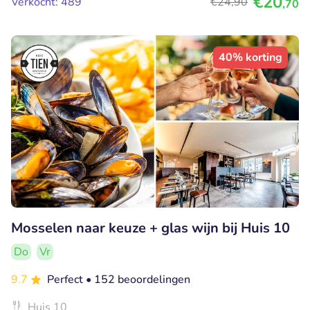
€20
Verkocht: 489
€24
,90
,70
40% korting
Mosselen naar keuze + glas wijn bij Huis 10
Do
Vr
9.7
Perfect
• 152 beoordelingen
Huis 10