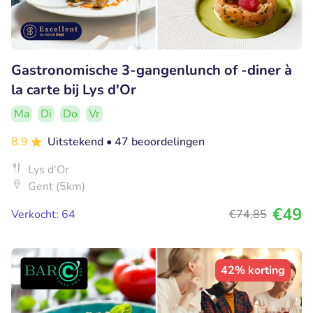
Gastronomische 3-gangenlunch of -diner à
la carte bij Lys d'Or
Ma
Di
Do
Vr
8.9
Uitstekend
• 47 beoordelingen
Lys d'Or
Gent (5km)
€49
Verkocht: 64
€74
,85
42% korting