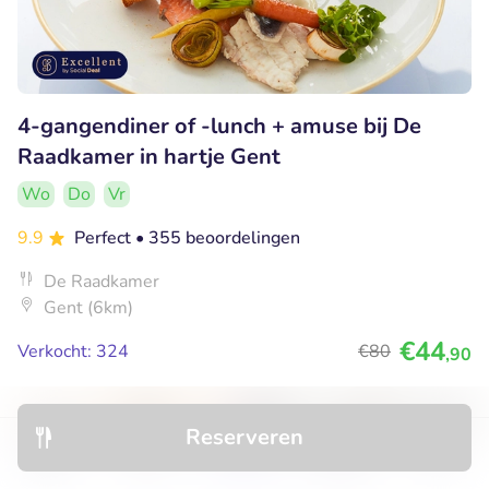
4-gangendiner of -lunch + amuse bij De
Raadkamer in hartje Gent
Wo
Do
Vr
9.9
Perfect
• 355 beoordelingen
De Raadkamer
Gent (6km)
€44
Verkocht: 324
€80
,90
Reserveren
31% korting
Ontdek
Hotels
Restaurants
Boekingen
Menu