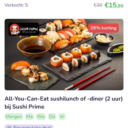
€15
Verkocht: 5
€30
,90
28% korting
All-You-Can-Eat sushilunch of -diner (2 uur)
bij Sushi Prime
Morgen
Ma
Wo
Do
Vr