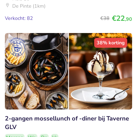
De Pinte (1km)
€22
Verkocht: 82
€38
,90
38% korting
2-gangen mossellunch of -diner bij Taverne
GLV