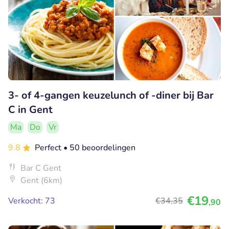
3- of 4-gangen keuzelunch of -diner bij Bar
C in Gent
Ma
Do
Vr
9.8
Perfect
• 50 beoordelingen
Bar C Gent
Gent (6km)
€19
Verkocht: 73
€34
,35
,90