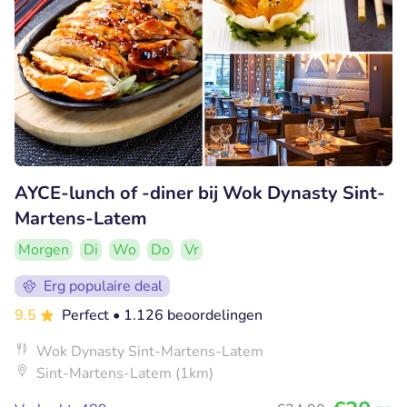
AYCE-lunch of -diner bij Wok Dynasty Sint-
Martens-Latem
Morgen
Di
Wo
Do
Vr
Erg populaire deal
9.5
Perfect
• 1.126 beoordelingen
Wok Dynasty Sint-Martens-Latem
Sint-Martens-Latem (1km)