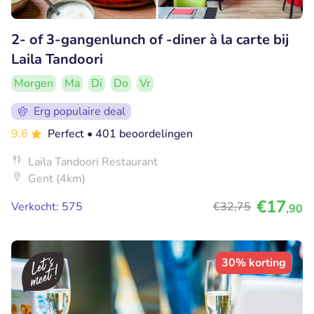
2- of 3-gangenlunch of -diner à la carte bij
Laila Tandoori
Morgen
Ma
Di
Do
Vr
Erg populaire deal
9.6
Perfect
• 401 beoordelingen
Laila Tandoori Restaurant
Gent (4km)
€17
Verkocht: 575
€32
,75
,90
30% korting