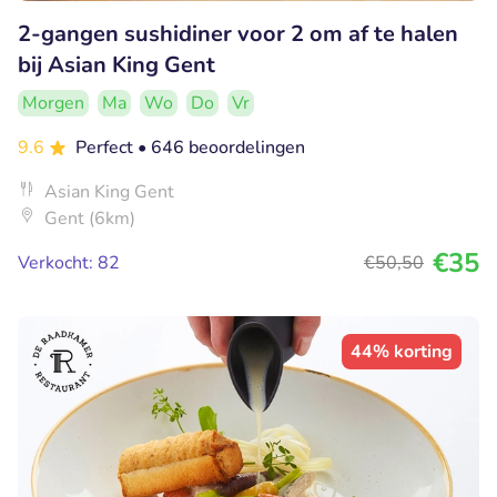
2-gangen sushidiner voor 2 om af te halen
bij Asian King Gent
Morgen
Ma
Wo
Do
Vr
9.6
Perfect
• 646 beoordelingen
Asian King Gent
Gent (6km)
€35
Verkocht: 82
€50
,50
44% korting