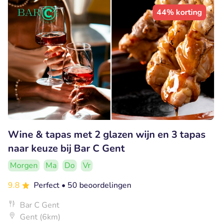
44% korting
Wine & tapas met 2 glazen wijn en 3 tapas
naar keuze bij Bar C Gent
Morgen
Ma
Do
Vr
9.8
Perfect
• 50 beoordelingen
Bar C Gent
Gent (6km)