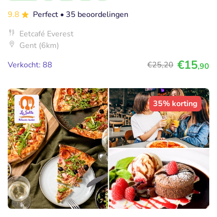
9.8
Perfect
• 35 beoordelingen
Eetcafé Everest
Gent (6km)
€15
Verkocht: 88
€25
,20
,90
35% korting