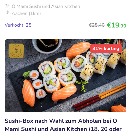
O Mami Sushi und Asian Kitchen
Aachen (1km)
€19
Verkocht: 25
€25
,40
,90
31% korting
Sushi-Box nach Wahl zum Abholen bei O
Mami Sushi und Asian Kitchen (18, 20 oder