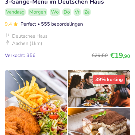
3-Gänge-Menü im Deutschen Haus
Vandaag
Morgen
Wo
Do
Vr
Za
9.4
Perfect
• 555 beoordelingen
Deutsches Haus
Aachen (1km)
€19
Verkocht: 356
€29
,50
,90
39% korting