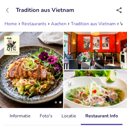
+31208089263
Tradition aus Vietnam
Bereikbaar tot 23:00 uur
Home
Restaurants
Aachen
Tradition aus Vietnam
Vi
d
Informatie
Foto's
Locatie
Restaurant Info