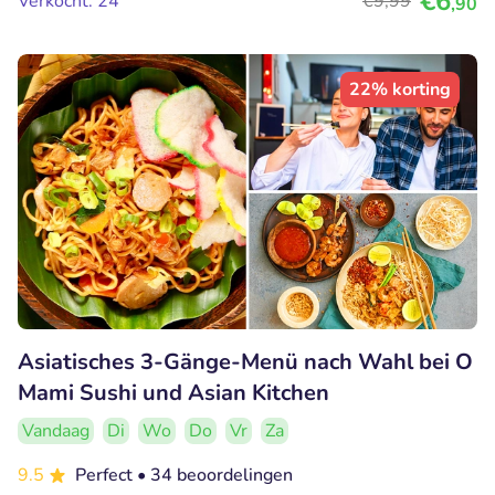
€6
Verkocht: 24
€9
,99
,90
22% korting
Asiatisches 3-Gänge-Menü nach Wahl bei O
Mami Sushi und Asian Kitchen
Vandaag
Di
Wo
Do
Vr
Za
9.5
Perfect
• 34 beoordelingen