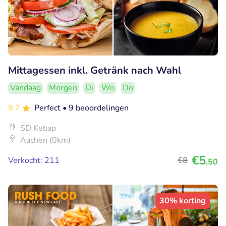
Mittagessen inkl. Getränk nach Wahl
Vandaag
Morgen
Di
Wo
Do
9.7
Perfect
• 9 beoordelingen
SD Kebap
Aachen (0km)
€5
Verkocht: 211
€8
,50
30% korting