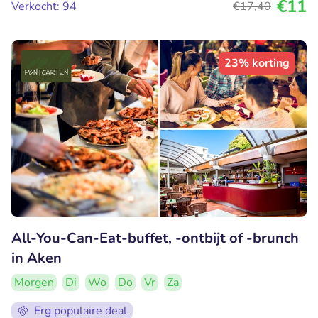
€11
Verkocht: 94
€17
,40
23% korting
All-You-Can-Eat-buffet, -ontbijt of -brunch
in Aken
Morgen
Di
Wo
Do
Vr
Za
Erg populaire deal