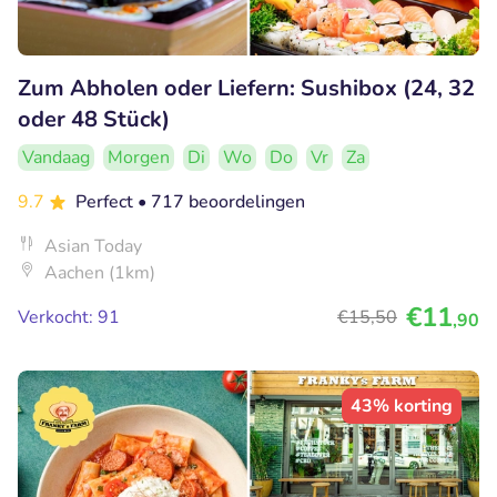
Zum Abholen oder Liefern: Sushibox (24, 32
oder 48 Stück)
Vandaag
Morgen
Di
Wo
Do
Vr
Za
9.7
Perfect
• 717 beoordelingen
Asian Today
Aachen (1km)
€11
Verkocht: 91
€15
,50
,90
43% korting