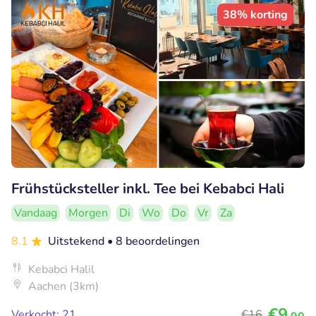
38% korting
Frühstücksteller inkl. Tee bei Kebabci Hali
Vandaag
Morgen
Di
Wo
Do
Vr
Za
8.1
Uitstekend
• 8 beoordelingen
Kebabci Halil
Aachen (3km)
€9
Verkocht: 21
€16