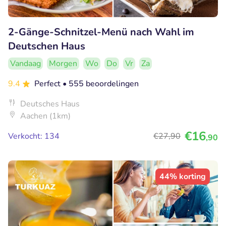
2-Gänge-Schnitzel-Menü nach Wahl im
Deutschen Haus
Vandaag
Morgen
Wo
Do
Vr
Za
9.4
Perfect
• 555 beoordelingen
Deutsches Haus
Aachen (1km)
€16
Verkocht: 134
€27
,90
,90
44% korting