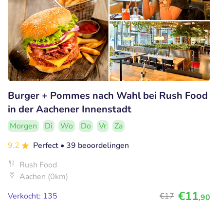
Burger + Pommes nach Wahl bei Rush Food
in der Aachener Innenstadt
Morgen
Di
Wo
Do
Vr
Za
9.2
Perfect
• 39 beoordelingen
Rush Food
Aachen (0km)
€11
Verkocht: 135
€17
,90