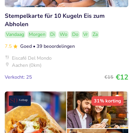
Stempelkarte für 10 Kugeln Eis zum
Abholen
Vandaag
Morgen
Di
Wo
Do
Vr
Za
7.5
Goed
• 39 beoordelingen
Eiscafé Del Mondo
Aachen (0km)
€12
Verkocht: 25
€15
31% korting