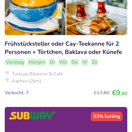
Frühstücksteller oder Cay-Teekanne für 2
Personen + Törtchen, Baklava oder Künefe
Vandaag
Morgen
Di
Wo
Do
Vr
Za
Turkuaz Bäckerei & Café
Aachen (2km)
€9
Verkocht: 7
€17
,80
,90
33% korting