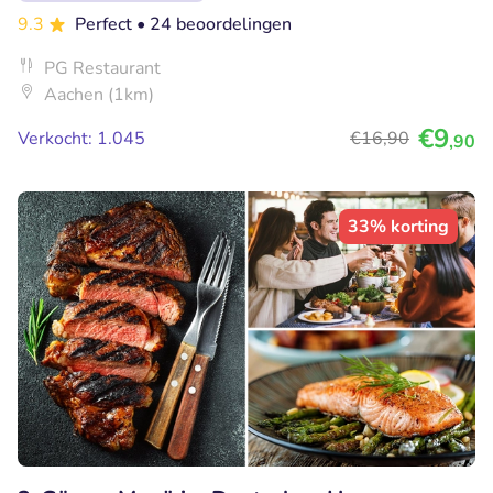
9.3
Perfect
• 24 beoordelingen
PG Restaurant
Aachen (1km)
€9
Verkocht: 1.045
€16
,90
,90
33% korting