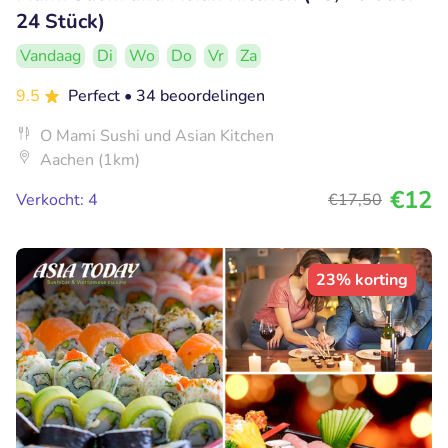
24 Stück)
Vandaag
Di
Wo
Do
Vr
Za
9.5
Perfect
• 34 beoordelingen
O Mami Sushi und Asian Kitchen
Aachen (1km)
€12
Verkocht: 4
€17
,50
23% korting