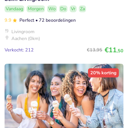
Vandaag
Morgen
Wo
Do
Vr
Za
9.9
Perfect
• 72 beoordelingen
Livingroom
Aachen (0km)
€11
Verkocht: 212
€13
,95
,50
20% korting