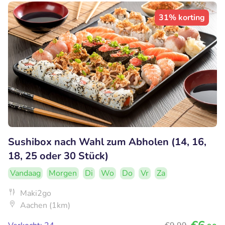
31% korting
Sushibox nach Wahl zum Abholen (14, 16,
18, 25 oder 30 Stück)
Vandaag
Morgen
Di
Wo
Do
Vr
Za
Maki2go
Aachen (1km)