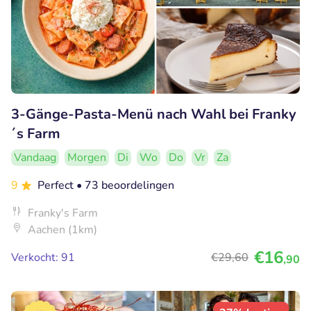
3-Gänge-Pasta-Menü nach Wahl bei Franky
´s Farm
Vandaag
Morgen
Di
Wo
Do
Vr
Za
9
Perfect
• 73 beoordelingen
Franky's Farm
Aachen (1km)
€16
Verkocht: 91
€29
,60
,90