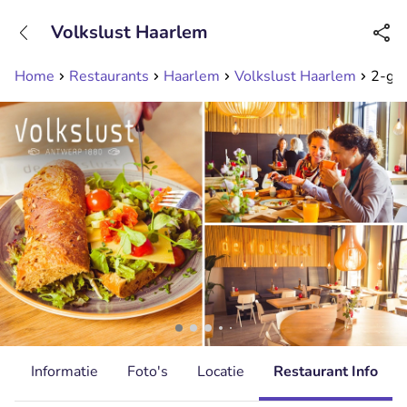
+31208089263
Volkslust Haarlem
Bereikbaar tot 23:00 uur
Home
Restaurants
Haarlem
Volkslust Haarlem
2-gan
d
Informatie
Foto's
Locatie
Restaurant Info