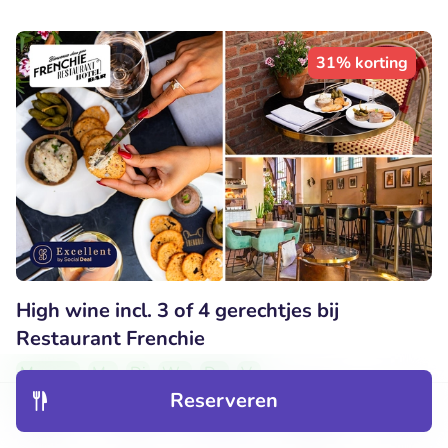
31% korting
High wine incl. 3 of 4 gerechtjes bij
Restaurant Frenchie
Morgen
Ma
Di
Wo
Do
Vr
Reserveren
9.3
Perfect
• 49 beoordelingen
Ontdek
Hotels
Restaurants
Boekingen
Menu