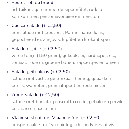
Poulet roti op brood
lichtpikant gemarineerde kippenfilet, rode ui,
komkommer, pestomayonaise en mesclun
Caesar salade (+ €2,50)
een salade met croutons, Parmezaanse kaas,
gepocheerd ei, ansjovis, kipfilet en krokant spek
Salade niçoise (+ €2,50)
verse tonijn (150 gram), gekookt ei, aardappel, sla,
tomaat, rode ui, groene bonen, kappertjes en olijven
Salade geitenkaas (+ €2,50)
salade met zachte geitenkaas, honing, gebakken
perzik, walnoten, granaatappel en rode bieten
Zomersalade (+ €2,50)
salade met burrata, prosciutto crudo, gebakken perzik,
pistache en basilicum
Vlaamse stoof met Vlaamse friet (+ €2,50)
huisgemaakt stoof van biologisch rundvlees of vis,