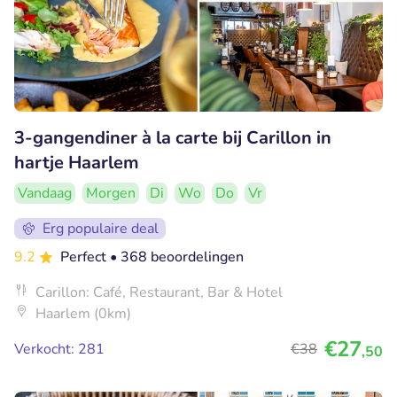
3-gangendiner à la carte bij Carillon in
hartje Haarlem
Vandaag
Morgen
Di
Wo
Do
Vr
Erg populaire deal
9.2
Perfect
• 368 beoordelingen
Carillon: Café, Restaurant, Bar & Hotel
Haarlem (0km)
€27
Verkocht: 281
€38
,50