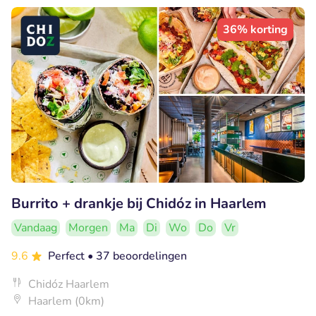
36% korting
Burrito + drankje bij Chidóz in Haarlem
Vandaag
Morgen
Ma
Di
Wo
Do
Vr
9.6
Perfect
• 37 beoordelingen
Chidóz Haarlem
Haarlem (0km)