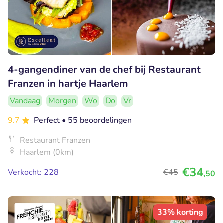
4-gangendiner van de chef bij Restaurant
Franzen in hartje Haarlem
Vandaag
Morgen
Wo
Do
Vr
9.7
Perfect
• 55 beoordelingen
Restaurant Franzen
Haarlem (0km)
€34
Verkocht: 228
€45
,50
33% korting