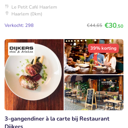
Le Petit Café Haarlem
Haarlem (0km)
€30
Verkocht: 298
€44
,65
,50
39% korting
3-gangendiner à la carte bij Restaurant
Dijkers