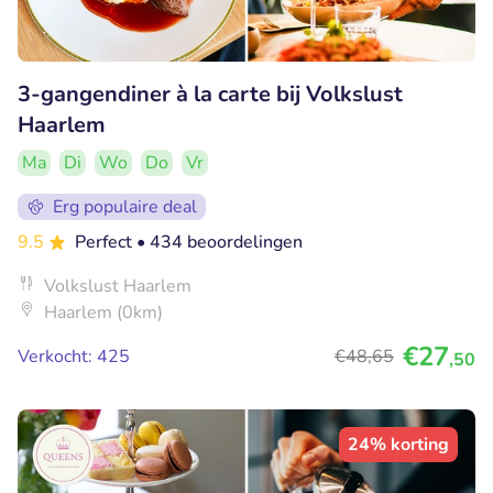
3-gangendiner à la carte bij Volkslust
Haarlem
Ma
Di
Wo
Do
Vr
Erg populaire deal
9.5
Perfect
• 434 beoordelingen
Volkslust Haarlem
Haarlem (0km)
€27
Verkocht: 425
€48
,65
,50
24% korting