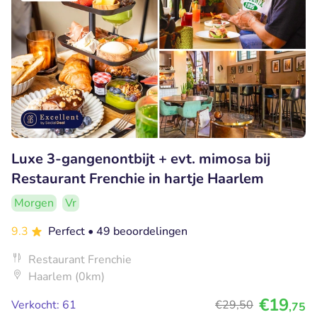
Luxe 3-gangenontbijt + evt. mimosa bij
Restaurant Frenchie in hartje Haarlem
Morgen
Vr
9.3
Perfect
• 49 beoordelingen
Restaurant Frenchie
Haarlem (0km)
€19
Verkocht: 61
€29
,50
,75