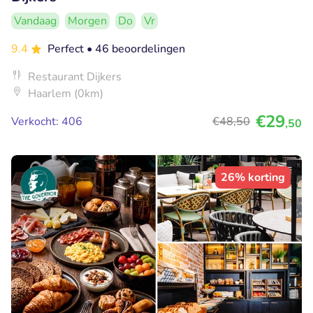
Vandaag
Morgen
Do
Vr
9.4
Perfect
• 46 beoordelingen
Restaurant Dijkers
Haarlem (0km)
€29
Verkocht: 406
€48
,50
,50
26% korting