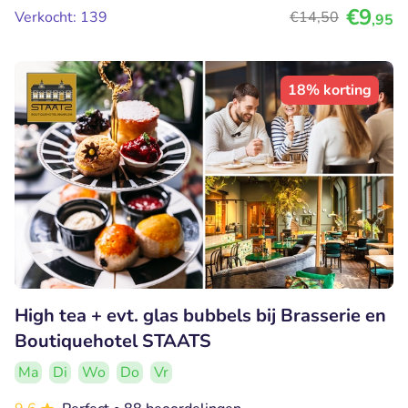
€9
Verkocht: 139
€14
,50
,95
18% korting
High tea + evt. glas bubbels bij Brasserie en
Boutiquehotel STAATS
Ma
Di
Wo
Do
Vr