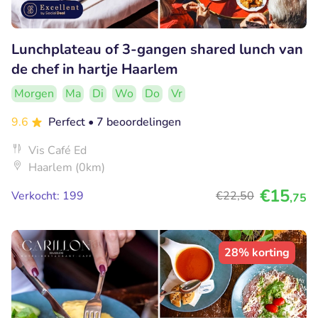
Lunchplateau of 3-gangen shared lunch van
de chef in hartje Haarlem
Morgen
Ma
Di
Wo
Do
Vr
9.6
Perfect
• 7 beoordelingen
Vis Café Ed
Haarlem (0km)
€15
Verkocht: 199
€22
,50
,75
28% korting