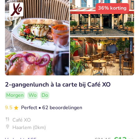
36% korting
2-gangenlunch à la carte bij Café XO
Morgen
Wo
Do
9.5
Perfect
• 62 beoordelingen
Café XO
Haarlem (0km)