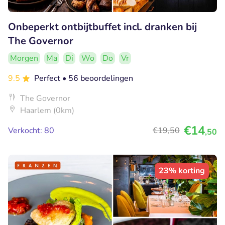
Onbeperkt ontbijtbuffet incl. dranken bij
The Governor
Morgen
Ma
Di
Wo
Do
Vr
9.5
Perfect
• 56 beoordelingen
The Governor
Haarlem (0km)
€14
Verkocht: 80
€19
,50
,50
23% korting