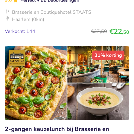
9.6
Perfect
• 88 beoordelingen
Brasserie en Boutiquehotel STAATS
Haarlem (0km)
€22
Verkocht: 144
€27
,50
,50
31% korting
2-gangen keuzelunch bij Brasserie en