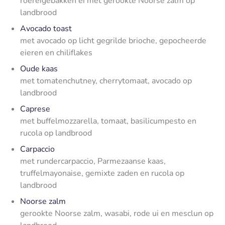
roereigebakken ei met gerookte Noorse zalm op
landbrood
Avocado toast
met avocado op licht gegrilde brioche, gepocheerde
eieren en chiliflakes
Oude kaas
met tomatenchutney, cherrytomaat, avocado op
landbrood
Caprese
met buffelmozzarella, tomaat, basilicumpesto en
rucola op landbrood
Carpaccio
met rundercarpaccio, Parmezaanse kaas,
truffelmayonaise, gemixte zaden en rucola op
landbrood
Noorse zalm
gerookte Noorse zalm, wasabi, rode ui en mesclun op