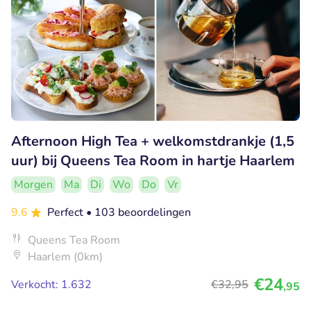
Afternoon High Tea + welkomstdrankje (1,5
uur) bij Queens Tea Room in hartje Haarlem
Morgen
Ma
Di
Wo
Do
Vr
9.6
Perfect
• 103 beoordelingen
Queens Tea Room
Haarlem (0km)
€24
Verkocht: 1.632
€32
,95
,95