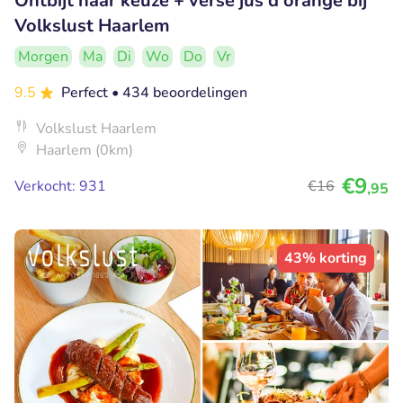
Ontbijt naar keuze + verse jus d'orange bij
Volkslust Haarlem
Morgen
Ma
Di
Wo
Do
Vr
9.5
Perfect
• 434 beoordelingen
Volkslust Haarlem
Haarlem (0km)
€9
Verkocht: 931
€16
,95
43% korting