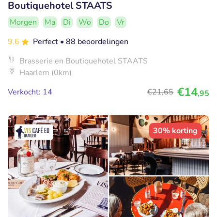
Boutiquehotel STAATS
Morgen
Ma
Di
Wo
Do
Vr
9.6
Perfect
• 88 beoordelingen
Brasserie en Boutiquehotel STAATS
Haarlem (0km)
€14
Verkocht: 14
€21
,65
,95
30% korting