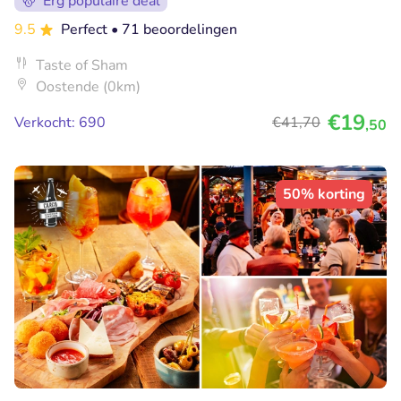
Erg populaire deal
9.5
Perfect
• 71 beoordelingen
Taste of Sham
Oostende (0km)
€19
Verkocht: 690
€41
,70
,50
50% korting