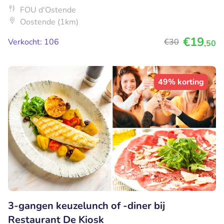
FOU d'Ostende
Oostende (1km)
€19
Verkocht: 106
€30
,50
49% korting
3-gangen keuzelunch of -diner bij
Restaurant De Kiosk