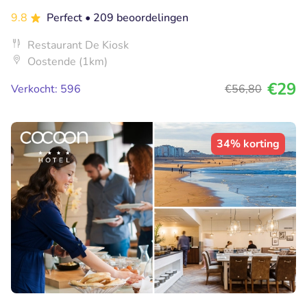
9.8
Perfect
• 209 beoordelingen
Restaurant De Kiosk
Oostende (1km)
€29
Verkocht: 596
€56
,80
34% korting