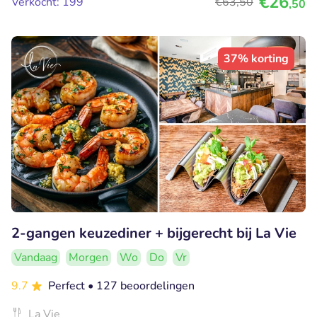
€26
Verkocht: 199
€63
,50
,50
37% korting
2-gangen keuzediner + bijgerecht bij La Vie
Vandaag
Morgen
Wo
Do
Vr
9.7
Perfect
• 127 beoordelingen
La Vie