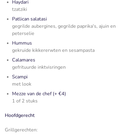
Haydari
tzatziki
Patlican salatasi
gegrilde aubergines, gegrilde paprika's, ajuin en
peterselie
Hummus
gekruide kikkererwten en sesampasta
Calamares
gefrituurde inktvisringen
Scampi
met look
Mezze van de chef (+ €4)
1 of 2 stuks
Hoofdgerecht
Grillgerechten: