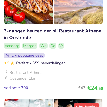
3-gangen keuzediner bij Restaurant Athena
in Oostende
Vandaag
Morgen
Wo
Do
Vr
Erg populaire deal
9.5
Perfect
• 359 beoordelingen
Restaurant Athena
Oostende (1km)
€24
Verkocht: 300
€47
,50
44% korting