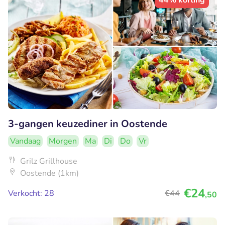
3-gangen keuzediner in Oostende
Vandaag
Morgen
Ma
Di
Do
Vr
Grilz Grillhouse
Oostende (1km)
€24
Verkocht: 28
€44
,50