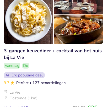
3-gangen keuzediner + cocktail van het huis
bij La Vie
Vandaag
Do
Erg populaire deal
9.7
Perfect
• 127 beoordelingen
La Vie
Oostende (1km)