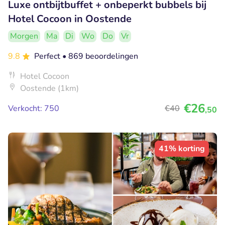
Luxe ontbijtbuffet + onbeperkt bubbels bij
Hotel Cocoon in Oostende
Morgen
Ma
Di
Wo
Do
Vr
9.8
Perfect
• 869 beoordelingen
Hotel Cocoon
Oostende (1km)
€26
Verkocht: 750
€40
,50
41% korting