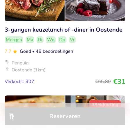
3-gangen keuzelunch of -diner in Oostende
Morgen
Ma
Di
Wo
Do
Vr
7.7
Goed
• 48 beoordelingen
Penguin
Oostende (1km)
€31
Verkocht: 307
€55
,80
39% korting
Reserveren
Ontdek
Hotels
Restaurants
Boekingen
Menu