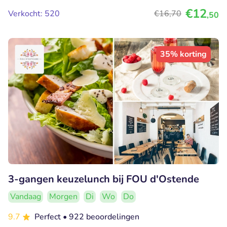
€12
Verkocht: 520
€16
,70
,50
35% korting
3-gangen keuzelunch bij FOU d'Ostende
Vandaag
Morgen
Di
Wo
Do
9.7
Perfect
• 922 beoordelingen