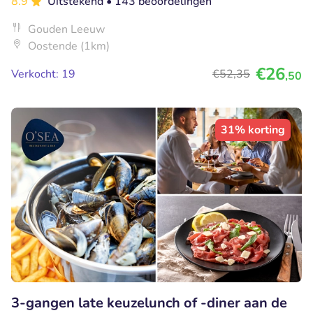
8.9
Uitstekend
• 143 beoordelingen
Gouden Leeuw
Oostende (1km)
€26
Verkocht: 19
€52
,35
,50
31% korting
3-gangen late keuzelunch of -diner aan de