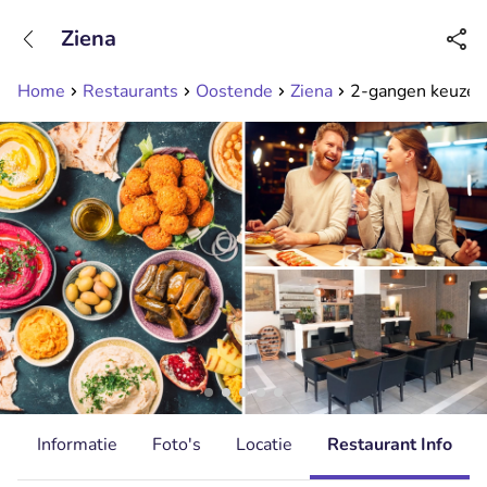
+31208089263
Ziena
Bereikbaar tot 23:00 uur
Home
Restaurants
Oostende
Ziena
2-gangen keuzelu
d
Informatie
Foto's
Locatie
Restaurant Info