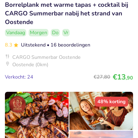
Borrelplank met warme tapas + cocktail bij
CARGO Summerbar nabij het strand van
Oostende
Vandaag
Morgen
Do
Vr
8.3
Uitstekend
• 16 beoordelingen
CARGO Summerbar Oostende
Oostende (0km)
€13
Verkocht: 24
€27
,80
,90
48% korting