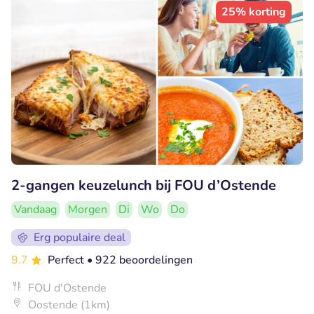
25% korting
2-gangen keuzelunch bij FOU d’Ostende
Vandaag
Morgen
Di
Wo
Do
Erg populaire deal
9.7
Perfect
• 922 beoordelingen
FOU d'Ostende
Oostende (1km)