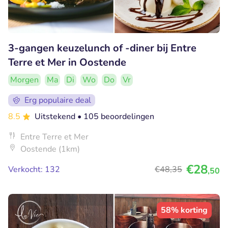
3-gangen keuzelunch of -diner bij Entre
Terre et Mer in Oostende
Morgen
Ma
Di
Wo
Do
Vr
Erg populaire deal
8.5
Uitstekend
• 105 beoordelingen
Entre Terre et Mer
Oostende (1km)
€28
Verkocht: 132
€48
,35
,50
58% korting