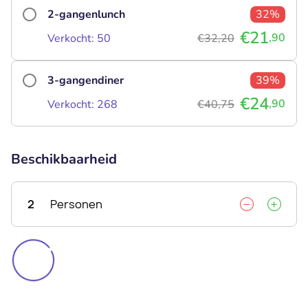
2-gangenlunch
32%
€21
,90
Verkocht: 50
€32,20
3-gangendiner
39%
€24
,90
Verkocht: 268
€40,75
Beschikbaarheid
2
Personen