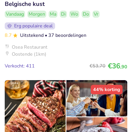
Belgische kust
Vandaag
Morgen
Ma
Di
Wo
Do
Vr
Erg populaire deal
8.7
Uitstekend
• 37 beoordelingen
Osea Restaurant
Oostende (1km)
€36
Verkocht: 411
€53
,70
,90
44% korting