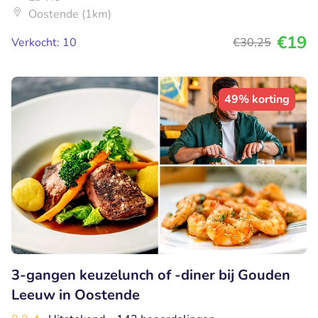
Oostende (1km)
€19
Verkocht: 10
€30
,25
49% korting
3-gangen keuzelunch of -diner bij Gouden
Leeuw in Oostende