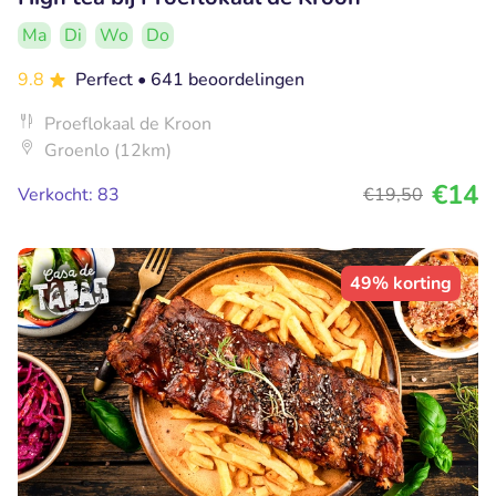
Ma
Di
Wo
Do
9.8
Perfect
• 641 beoordelingen
Proeflokaal de Kroon
Groenlo (12km)
€14
Verkocht: 83
€19
,50
49% korting