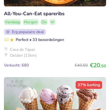
All-You-Can-Eat spareribs
Vandaag
Morgen
Do
Vr
Erg populaire deal
10
Perfect
• 33 beoordelingen
Casa de Tapas
Delden (13km)
€20
Verkocht: 680
€40
,50
,50
37% korting