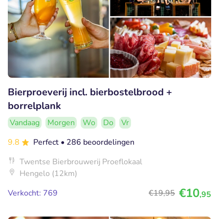
Bierproeverij incl. bierbostelbrood +
borrelplank
Vandaag
Morgen
Wo
Do
Vr
9.8
Perfect
• 286 beoordelingen
Twentse Bierbrouwerij Proeflokaal
Hengelo (12km)
€10
Verkocht: 769
€19
,95
,95