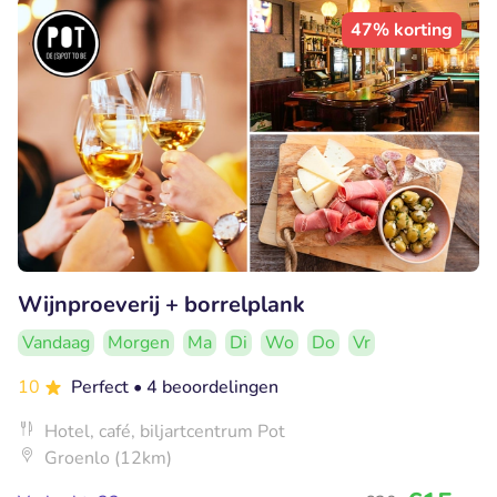
47% korting
Wijnproeverij + borrelplank
Vandaag
Morgen
Ma
Di
Wo
Do
Vr
10
Perfect
• 4 beoordelingen
Hotel, café, biljartcentrum Pot
Groenlo (12km)