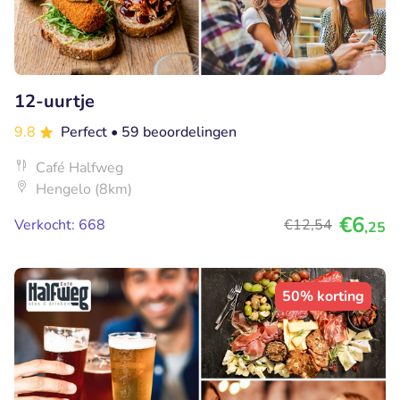
12-uurtje
9.8
Perfect
• 59 beoordelingen
Café Halfweg
Hengelo (8km)
€6
Verkocht: 668
€12
,54
,25
50% korting