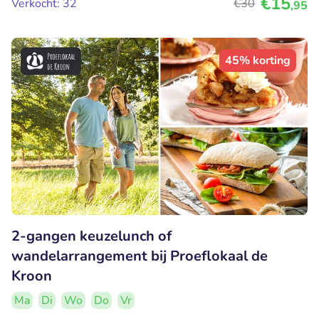
€15
Verkocht: 32
€30
,95
45% korting
2-gangen keuzelunch of
wandelarrangement bij Proeflokaal de
Kroon
Ma
Di
Wo
Do
Vr