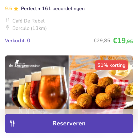
9.6
Perfect
• 161 beoordelingen
Café De Rebel
Borculo (13km)
€19
Verkocht: 0
€29
,85
,95
51% korting
Reserveren
Ontdek
Hotels
Restaurants
Boekingen
Menu