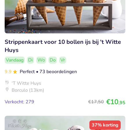
Strippenkaart voor 10 bollen ijs bij 't Witte
Huys
Vandaag
Di
Wo
Do
Vr
9.9
Perfect
• 73 beoordelingen
‘T Witte Huys
Borculo (13km)
€10
Verkocht: 279
€17
,50
,95
37% korting