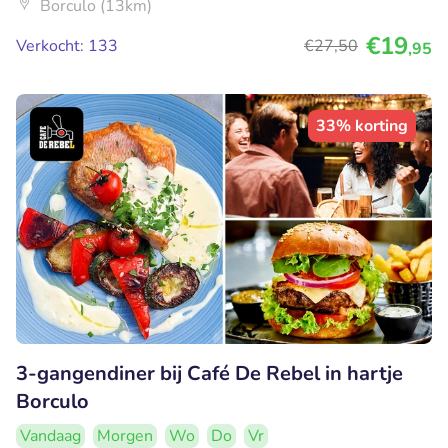
Borculo (13km)
€19
Verkocht: 133
€27
,50
,95
33% korting
3-gangendiner bij Café De Rebel in hartje
Borculo
Vandaag
Morgen
Wo
Do
Vr