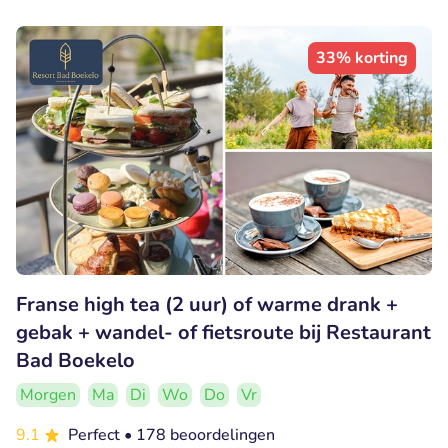
33% korting
Franse high tea (2 uur) of warme drank +
gebak + wandel- of fietsroute bij Restaurant
Bad Boekelo
Morgen
Ma
Di
Wo
Do
Vr
9.1
Perfect
• 178 beoordelingen