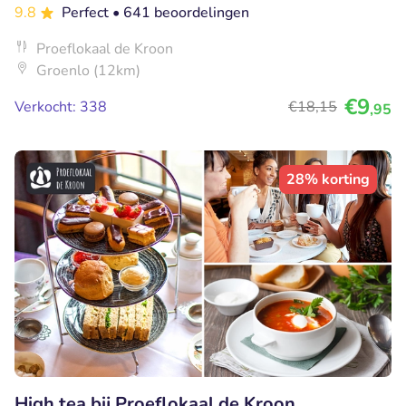
9.8
Perfect
• 641 beoordelingen
Proeflokaal de Kroon
Groenlo (12km)
€9
Verkocht: 338
€18
,15
,95
28% korting
High tea bij Proeflokaal de Kroon