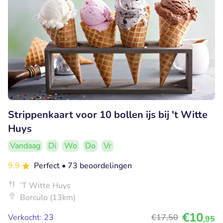
Strippenkaart voor 10 bollen ijs bij 't Witte
Huys
Vandaag
Di
Wo
Do
Vr
9.9
Perfect
• 73 beoordelingen
‘T Witte Huys
Borculo (13km)
€10
Verkocht: 23
€17
,50
,95