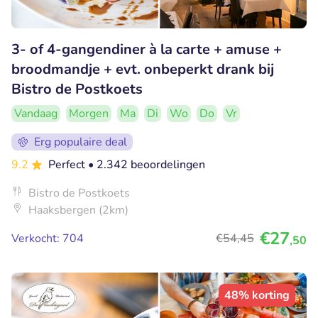
3- of 4-gangendiner à la carte + amuse +
broodmandje + evt. onbeperkt drank bij
Bistro de Postkoets
Vandaag
Morgen
Ma
Di
Wo
Do
Vr
Erg populaire deal
9.2
Perfect
• 2.342 beoordelingen
Bistro de Postkoets
Haaksbergen (2km)
€27
Verkocht: 704
€54
,45
,50
48% korting