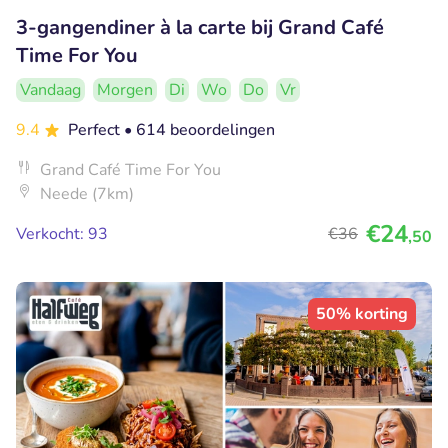
3-gangendiner à la carte bij Grand Café
Time For You
Vandaag
Morgen
Di
Wo
Do
Vr
9.4
Perfect
• 614 beoordelingen
Grand Café Time For You
Neede (7km)
€24
Verkocht: 93
€36
,50
50% korting