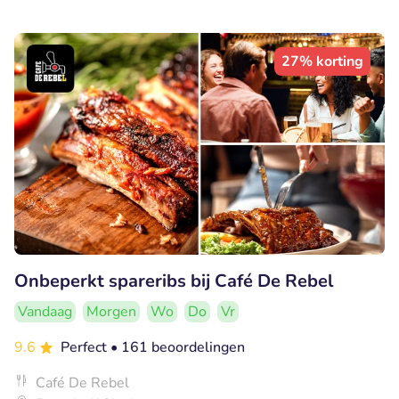
27% korting
Onbeperkt spareribs bij Café De Rebel
Vandaag
Morgen
Wo
Do
Vr
9.6
Perfect
• 161 beoordelingen
Café De Rebel