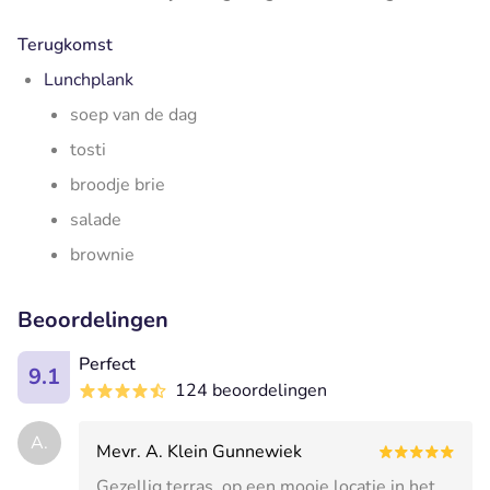
Terugkomst
Lunchplank
soep van de dag
tosti
broodje brie
salade
brownie
Beoordelingen
Perfect
9.1
124 beoordelingen
A.
Mevr. A. Klein Gunnewiek
Gezellig terras, op een mooie locatie in het