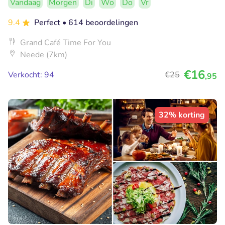
Vandaag
Morgen
Di
Wo
Do
Vr
9.4
Perfect
• 614 beoordelingen
Grand Café Time For You
Neede (7km)
€16
Verkocht: 94
€25
,95
32% korting