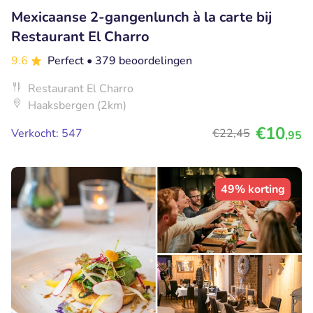
Mexicaanse 2-gangenlunch à la carte bij
Restaurant El Charro
9.6
Perfect
• 379 beoordelingen
Restaurant El Charro
Haaksbergen (2km)
€10
Verkocht: 547
€22
,45
,95
49% korting