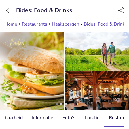
+31208089263
Bides: Food & Drinks
Bereikbaar tot 23:00 uur
Home
Restaurants
Haaksbergen
Bides: Food & Drinks
hikbaarheid
Informatie
Foto's
Locatie
Restauran