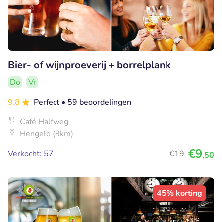
Bier- of wijnproeverij + borrelplank
Do
Vr
9.8
Perfect
• 59 beoordelingen
Café Halfweg
Hengelo (8km)
€9
Verkocht: 57
€19
,50
45% korting