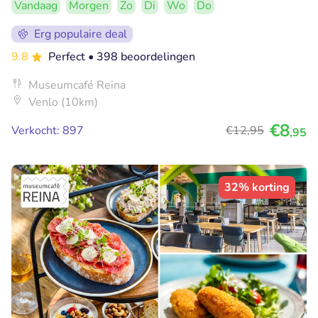
Vandaag
Morgen
Zo
Di
Wo
Do
Erg populaire deal
9.8
Perfect
• 398 beoordelingen
Museumcafé Reina
Venlo (10km)
€8
Verkocht: 897
€12
,95
,95
32% korting