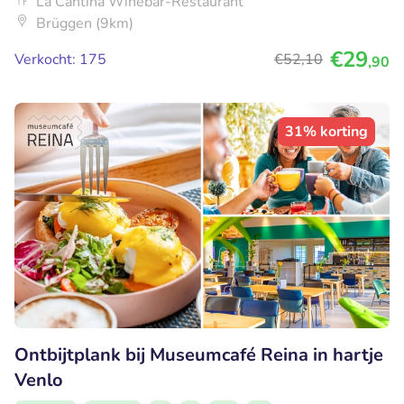
La Cantina Winebar-Restaurant
Brüggen (9km)
€29
Verkocht: 175
€52
,10
,90
31% korting
Ontbijtplank bij Museumcafé Reina in hartje
Venlo