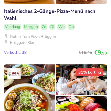
Italienisches 2-Gänge-Pizza-Menü nach
Wahl
Vandaag
Morgen
Zo
Di
Wo
Do
Goleo Tura Pizza Brüggen
Brüggen (8km)
€9
Verkocht: 38
€16
,45
,90
31% korting