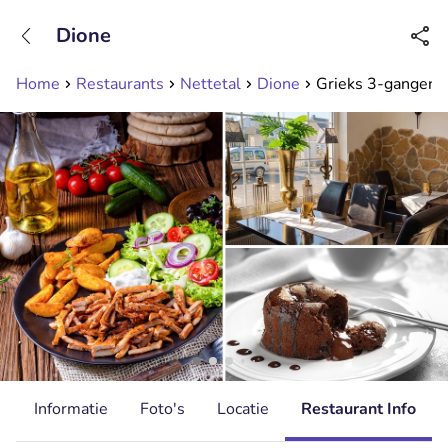
+31208089263
Dione
Bereikbaar tot 23:00 uur
Home
Restaurants
Nettetal
Dione
Grieks 3-gangen k
d
Informatie
Foto's
Locatie
Restaurant Info