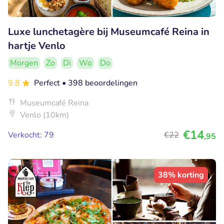
Luxe lunchetagère bij Museumcafé Reina in
hartje Venlo
Morgen
Zo
Di
Wo
Do
9.8
Perfect
• 398 beoordelingen
Museumcafé Reina
Venlo (10km)
€14
Verkocht: 79
€22
,95
38% korting