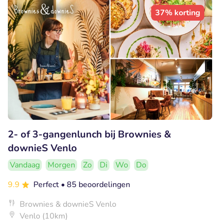
37% korting
2- of 3-gangenlunch bij Brownies &
downieS Venlo
Vandaag
Morgen
Zo
Di
Wo
Do
9.9
Perfect
• 85 beoordelingen
Brownies & downieS Venlo
Venlo (10km)