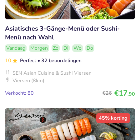
Asiatisches 3-Gänge-Menü oder Sushi-
Menü nach Wahl
Vandaag
Morgen
Zo
Di
Wo
Do
10
Perfect
• 32 beoordelingen
SEN Asian Cuisine & Sushi Viersen
Viersen (8km)
€17
Verkocht: 80
€26
,90
45% korting