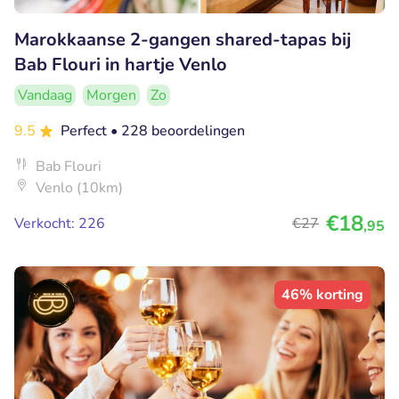
Marokkaanse 2-gangen shared-tapas bij
Bab Flouri in hartje Venlo
Vandaag
Morgen
Zo
9.5
Perfect
• 228 beoordelingen
Bab Flouri
Venlo (10km)
€18
Verkocht: 226
€27
,95
46% korting