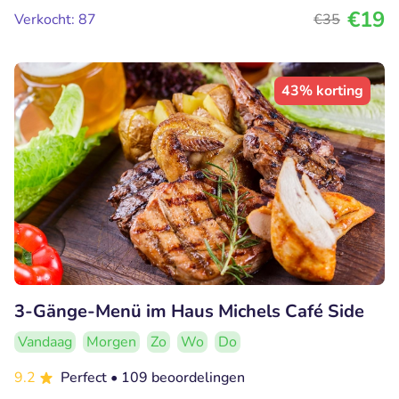
€19
Verkocht: 87
€35
43% korting
3-Gänge-Menü im Haus Michels Café Side
Vandaag
Morgen
Zo
Wo
Do
9.2
Perfect
• 109 beoordelingen