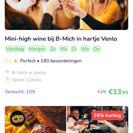
Mini-high wine bij B-Mich in hartje Venlo
Vandaag
Morgen
Zo
Ma
Di
Wo
Do
9.1
Perfect
• 180 beoordelingen
B-Mich in Venlo
Venlo (10km)
€13
Verkocht: 109
€26
,95
26% korting