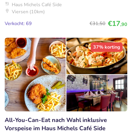
Haus Michels Café Side
Viersen (10km)
€17
Verkocht: 69
€31
,50
,90
37% korting
All-You-Can-Eat nach Wahl inklusive
Vorspeise im Haus Michels Café Side