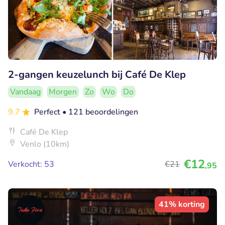
2-gangen keuzelunch bij Café De Klep
Vandaag
Morgen
Zo
Wo
Do
9.7
Perfect
• 121 beoordelingen
Café De Klep
Venlo (10km)
€12
Verkocht: 53
€21
,95
41% korting