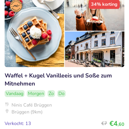
34% korting
Waffel + Kugel Vanilleeis und Soße zum
Mitnehmen
Vandaag
Morgen
Zo
Do
Ninis Café Brüggen
Brüggen (9km)
€4
Verkocht: 13
€7
,60