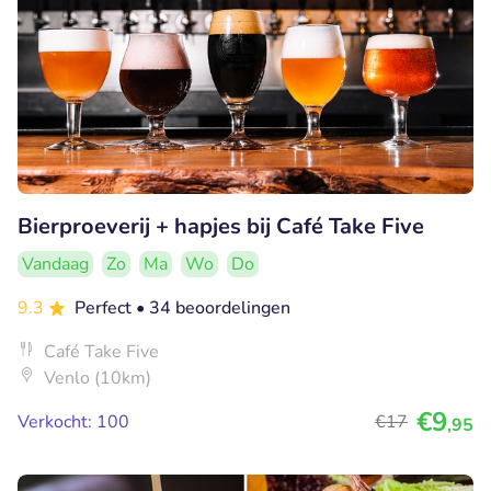
Bierproeverij + hapjes bij Café Take Five
Vandaag
Zo
Ma
Wo
Do
9.3
Perfect
• 34 beoordelingen
Café Take Five
Venlo (10km)
€9
Verkocht: 100
€17
,95