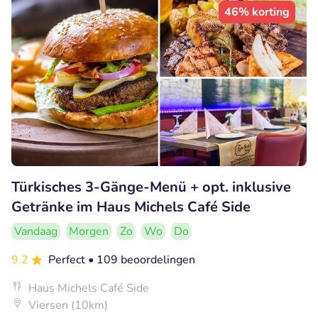
46% korting
Türkisches 3-Gänge-Menü + opt. inklusive
Getränke im Haus Michels Café Side
Vandaag
Morgen
Zo
Wo
Do
9.2
Perfect
• 109 beoordelingen
Haus Michels Café Side
Viersen (10km)