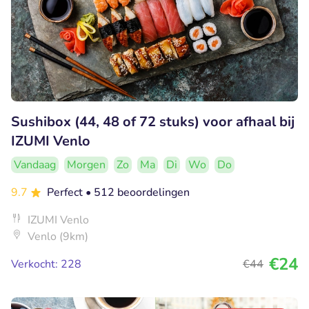
Sushibox (44, 48 of 72 stuks) voor afhaal bij
IZUMI Venlo
Vandaag
Morgen
Zo
Ma
Di
Wo
Do
9.7
Perfect
• 512 beoordelingen
IZUMI Venlo
Venlo (9km)
€24
Verkocht: 228
€44