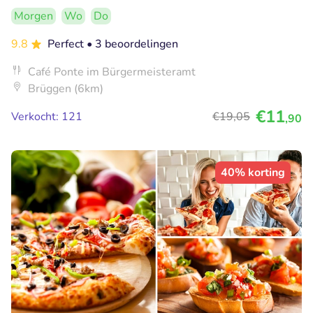
Morgen
Wo
Do
9.8
Perfect
• 3 beoordelingen
Café Ponte im Bürgermeisteramt
Brüggen (6km)
€11
Verkocht: 121
€19
,05
,90
40% korting