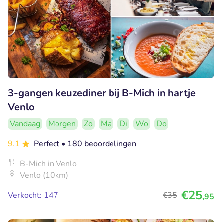
3-gangen keuzediner bij B-Mich in hartje
Venlo
Vandaag
Morgen
Zo
Ma
Di
Wo
Do
9.1
Perfect
• 180 beoordelingen
B-Mich in Venlo
Venlo (10km)
€25
Verkocht: 147
€35
,95