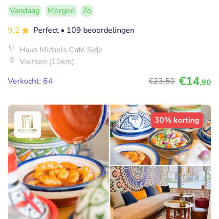
Vandaag
Morgen
Zo
9.2
Perfect
• 109 beoordelingen
Haus Michels Café Side
Viersen (10km)
€14
Verkocht: 64
€23
,50
,90
30% korting