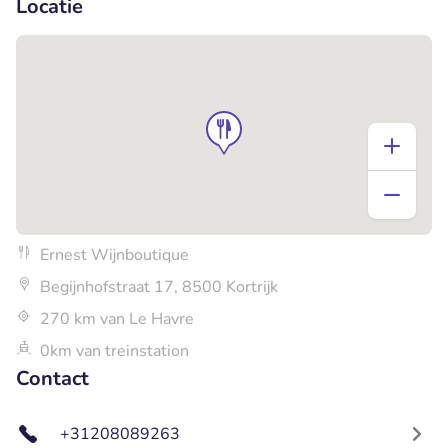
Locatie
Ernest Wijnboutique
Begijnhofstraat 17, 8500 Kortrijk
270 km van Le Havre
0km van treinstation
Contact
+31208089263