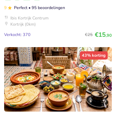
9
Perfect
• 95 beoordelingen
Ibis Kortrijk Centrum
Kortrijk (0km)
€15
Verkocht: 370
€25
,90
43% korting