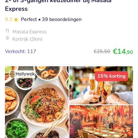
2- of 3-gangen keuzediner bij Masala
Express
9.3
Perfect
• 39 beoordelingen
Masala Express
Kortrijk (2km)
€14
Verkocht: 117
€25
,50
,90
15% korting