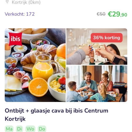
Kortrijk (0km)
€29
Verkocht: 172
€50
,90
36% korting
Ontbijt + glaasje cava bij ibis Centrum
Kortrijk
Ma
Di
Wo
Do