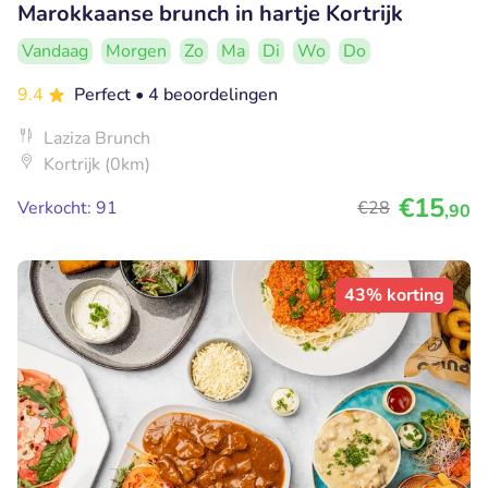
Marokkaanse brunch in hartje Kortrijk
Vandaag
Morgen
Zo
Ma
Di
Wo
Do
9.4
Perfect
• 4 beoordelingen
Laziza Brunch
Kortrijk (0km)
€15
Verkocht: 91
€28
,90
43% korting