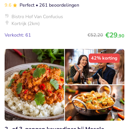
9.6
Perfect
• 261 beoordelingen
Bistro Hof Van Confucius
Kortrijk (2km)
€29
Verkocht: 61
€52
,20
,90
42% korting