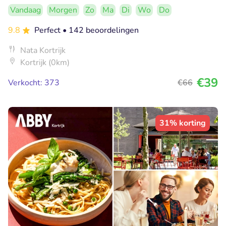
Vandaag
Morgen
Zo
Ma
Di
Wo
Do
9.8
Perfect
• 142 beoordelingen
Nata Kortrijk
Kortrijk (0km)
€39
Verkocht: 373
€66
31% korting