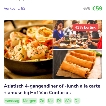
€59
Verkocht: 63
€70
43% korting
Aziatisch 4-gangendiner of -lunch à la carte
+ amuse bij Hof Van Confucius
Vandaag
Morgen
Zo
Ma
Di
Wo
Do