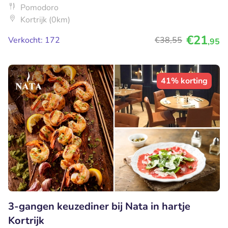
Pomodoro
Kortrijk (0km)
€21
Verkocht: 172
€38
,55
,95
41% korting
3-gangen keuzediner bij Nata in hartje
Kortrijk