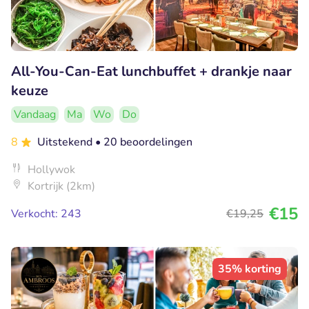
All-You-Can-Eat lunchbuffet + drankje naar
keuze
Vandaag
Ma
Wo
Do
8
Uitstekend
• 20 beoordelingen
Hollywok
Kortrijk (2km)
€15
Verkocht: 243
€19
,25
35% korting