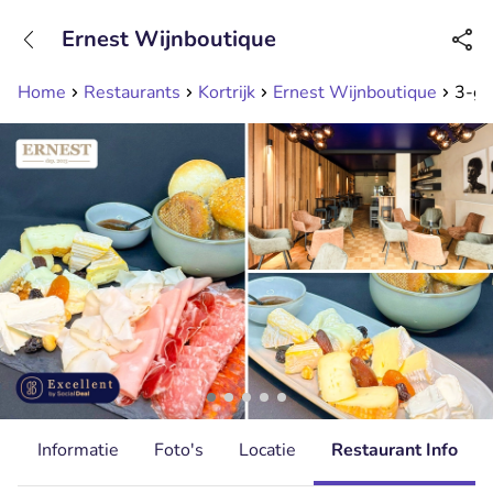
+31208089263
Ernest Wijnboutique
Bereikbaar tot 23:00 uur
Home
Restaurants
Kortrijk
Ernest Wijnboutique
3-ga
d
Informatie
Foto's
Locatie
Restaurant Info