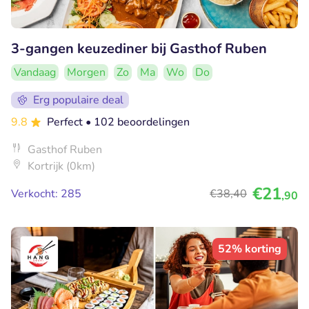
3-gangen keuzediner bij Gasthof Ruben
Vandaag
Morgen
Zo
Ma
Wo
Do
Erg populaire deal
9.8
Perfect
• 102 beoordelingen
Gasthof Ruben
Kortrijk (0km)
€21
Verkocht: 285
€38
,40
,90
52% korting