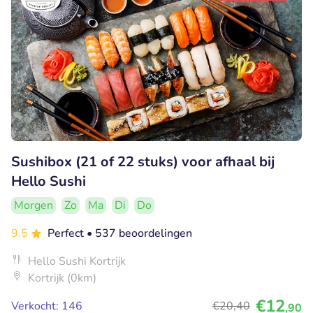
Sushibox (21 of 22 stuks) voor afhaal bij
Hello Sushi
Morgen
Zo
Ma
Di
Do
9.5
Perfect
• 537 beoordelingen
Hello Sushi Kortrijk
Kortrijk (0km)
€12
Verkocht: 146
€20
,40
,90