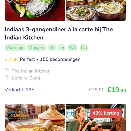
Indiaas 3-gangendiner à la carte bij The
Indian Kitchen
Vandaag
Morgen
Zo
Di
Wo
Do
9.7
Perfect
• 155 beoordelingen
The Indian Kitchen
Kortrijk (0km)
€19
Verkocht: 195
€29
,90
,90
43% korting