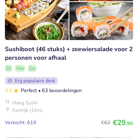
Sushiboot (46 stuks) + zeewiersalade voor 2
personen voor afhaal
Di
Wo
Do
Erg populaire deal
9.5
Perfect
• 63 beoordelingen
Hang Sushi
Kortrijk (1km)
€29
Verkocht: 616
€62
,90