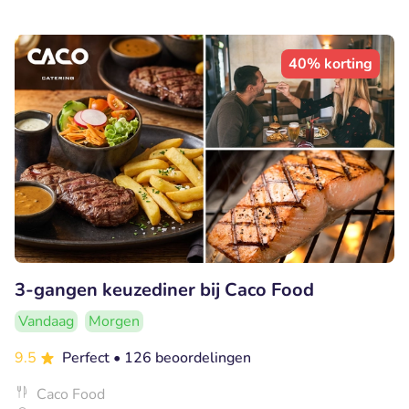
40% korting
3-gangen keuzediner bij Caco Food
Vandaag
Morgen
9.5
Perfect
• 126 beoordelingen
Caco Food