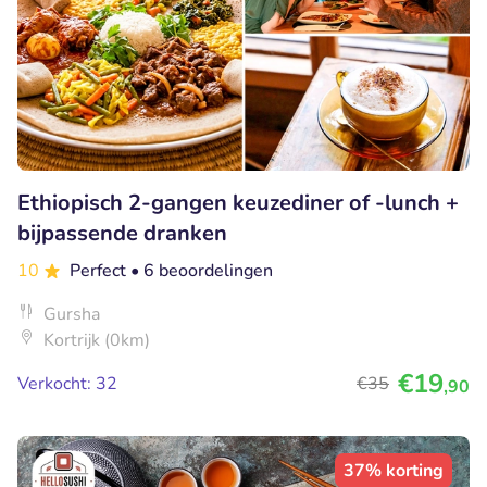
Ethiopisch 2-gangen keuzediner of -lunch +
bijpassende dranken
10
Perfect
• 6 beoordelingen
Gursha
Kortrijk (0km)
€19
Verkocht: 32
€35
,90
37% korting