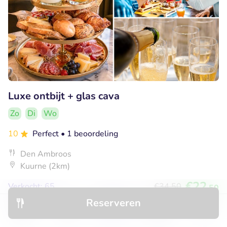
Luxe ontbijt + glas cava
Zo
Di
Wo
10
Perfect
• 1 beoordeling
Den Ambroos
Kuurne (2km)
€22
Verkocht: 65
€34
,50
,50
Reserveren
Ontdek
Hotels
Restaurants
Boekingen
Menu