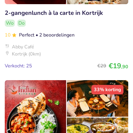
2-gangenlunch à la carte in Kortrijk
Wo
Do
10
Perfect
• 2 beoordelingen
Abby Café
Kortrijk (0km)
€19
Verkocht: 25
€29
,90
33% korting