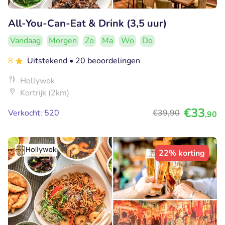
All-You-Can-Eat & Drink (3,5 uur)
Vandaag
Morgen
Zo
Ma
Wo
Do
8
Uitstekend
• 20 beoordelingen
Hollywok
Kortrijk (2km)
€33
Verkocht: 520
€39
,90
,90
22% korting