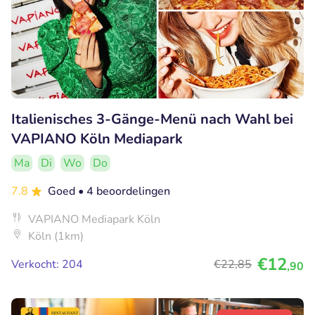
Italienisches 3-Gänge-Menü nach Wahl bei
VAPIANO Köln Mediapark
Ma
Di
Wo
Do
7.8
Goed
• 4 beoordelingen
VAPIANO Mediapark Köln
Köln (1km)
€12
Verkocht: 204
€22
,85
,90