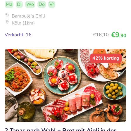
Ma
Di
Wo
Do
Vr
Bambule's Chili
Köln (1km)
€9
Verkocht: 16
€16
,10
,90
42% korting
2 Tapas nach Wahl + Brot mit Aioli in der