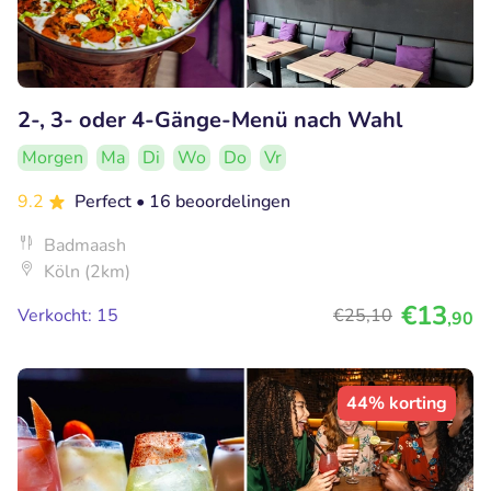
2-, 3- oder 4-Gänge-Menü nach Wahl
Morgen
Ma
Di
Wo
Do
Vr
9.2
Perfect
• 16 beoordelingen
Badmaash
Köln (2km)
€13
Verkocht: 15
€25
,10
,90
44% korting