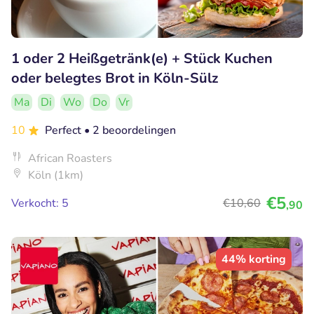
1 oder 2 Heißgetränk(e) + Stück Kuchen
oder belegtes Brot in Köln-Sülz
Ma
Di
Wo
Do
Vr
10
Perfect
• 2 beoordelingen
African Roasters
Köln (1km)
€5
Verkocht: 5
€10
,60
,90
44% korting