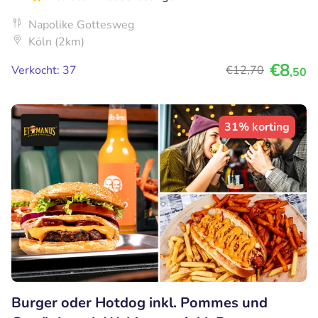
Napolike Gottesweg
Köln (2km)
€8
Verkocht: 37
€12
,70
,50
31% korting
Burger oder Hotdog inkl. Pommes und