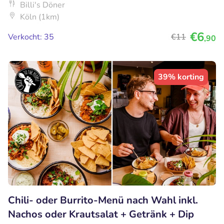
Billi's Döner
Köln (1km)
€6
Verkocht: 35
€11
,90
39% korting
Chili- oder Burrito-Menü nach Wahl inkl.
Nachos oder Krautsalat + Getränk + Dip