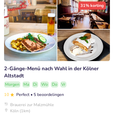
31% korting
2-Gänge-Menü nach Wahl in der Kölner
Altstadt
Morgen
Ma
Di
Wo
Do
Vr
10
Perfect
• 5 beoordelingen
Brauerei zur Malzmühle
Köln (1km)