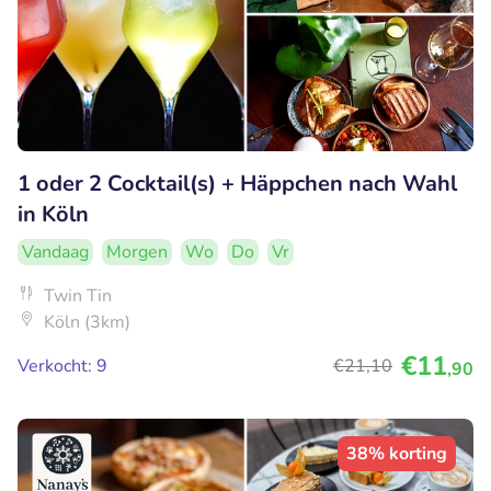
1 oder 2 Cocktail(s) + Häppchen nach Wahl
in Köln
Vandaag
Morgen
Wo
Do
Vr
Twin Tin
Köln (3km)
€11
Verkocht: 9
€21
,10
,90
38% korting