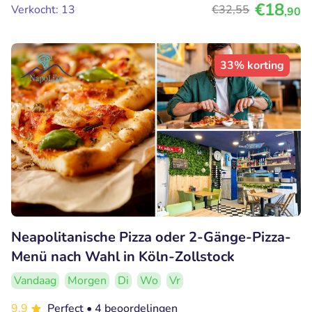
€18
Verkocht: 13
€32
,55
,90
33% korting
Neapolitanische Pizza oder 2-Gänge-Pizza-
Menü nach Wahl in Köln-Zollstock
Vandaag
Morgen
Di
Wo
Vr
9.9
Perfect
• 4 beoordelingen