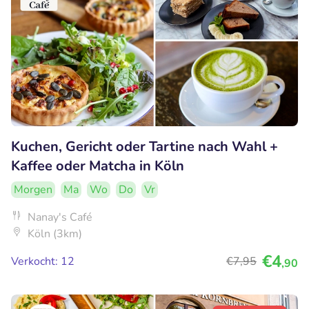
Kuchen, Gericht oder Tartine nach Wahl +
Kaffee oder Matcha in Köln
Morgen
Ma
Wo
Do
Vr
Nanay's Café
Köln (3km)
€4
Verkocht: 12
€7
,95
,90