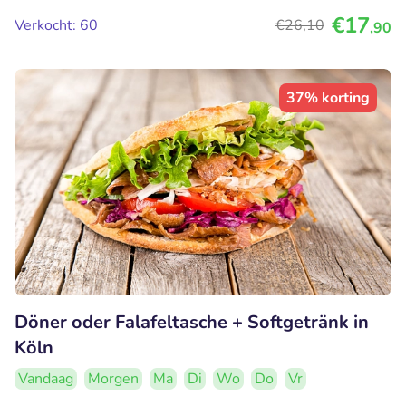
€17
Verkocht: 60
€26
,10
,90
37% korting
Döner oder Falafeltasche + Softgetränk in
Köln
Vandaag
Morgen
Ma
Di
Wo
Do
Vr