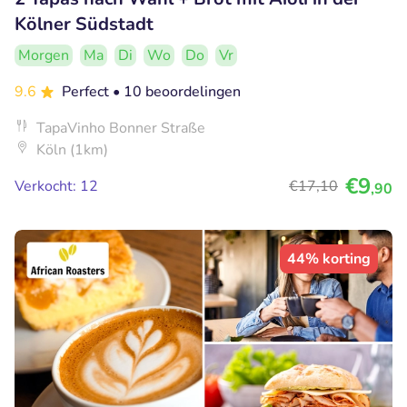
Kölner Südstadt
Morgen
Ma
Di
Wo
Do
Vr
9.6
Perfect
• 10 beoordelingen
TapaVinho Bonner Straße
Köln (1km)
€9
Verkocht: 12
€17
,10
,90
44% korting