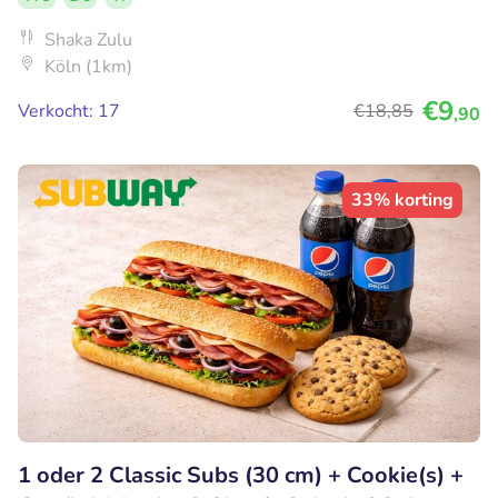
Shaka Zulu
Köln (1km)
€9
Verkocht: 17
€18
,85
,90
33% korting
1 oder 2 Classic Subs (30 cm) + Cookie(s) +