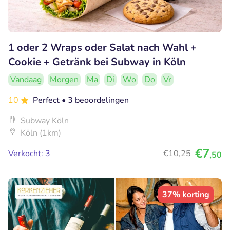
1 oder 2 Wraps oder Salat nach Wahl +
Cookie + Getränk bei Subway in Köln
Vandaag
Morgen
Ma
Di
Wo
Do
Vr
10
Perfect
• 3 beoordelingen
Subway Köln
Köln (1km)
€7
Verkocht: 3
€10
,25
,50
37% korting