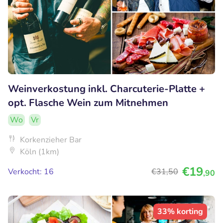
Weinverkostung inkl. Charcuterie-Platte +
opt. Flasche Wein zum Mitnehmen
Wo
Vr
Korkenzieher Bar
Köln (1km)
€19
Verkocht: 16
€31
,50
,90
33% korting