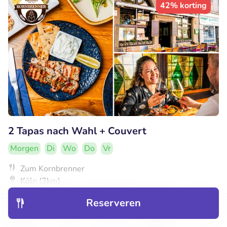
42% korting
2 Tapas nach Wahl + Couvert
Morgen
Di
Wo
Do
Vr
Zum Kornbrenner
Köln (3km)
€14
Verkocht: 4
€25
,90
Reserveren
,90
Ontdek
Hotels
Restaurants
Boekingen
Menu