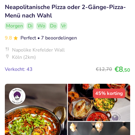
Neapolitanische Pizza oder 2-Gänge-Pizza-
Menü nach Wahl
Morgen
Di
Wo
Do
Vr
9.8
Perfect
• 7 beoordelingen
Napolike Krefelder Wall
Köln (2km)
€8
Verkocht: 43
€12
,70
,50
45% korting