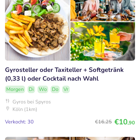
Gyrosteller oder Taxiteller + Softgetränk
(0,33 l) oder Cocktail nach Wahl
Morgen
Di
Wo
Do
Vr
Gyros bei Spyros
Köln (1km)
€10
Verkocht: 30
€16
,25
,90