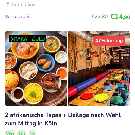
Köln (0km)
€14
Verkocht: 51
€23
,80
,90
47% korting
2 afrikanische Tapas + Beilage nach Wahl
zum Mittag in Köln
Wo
Do
Vr