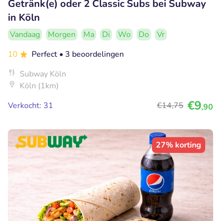
Getränk(e) oder 2 Classic Subs bei Subway
in Köln
Vandaag
Morgen
Ma
Di
Wo
Do
Vr
10
Perfect
• 3 beoordelingen
Subway Köln
Köln (1km)
€9
Verkocht: 31
€14
,75
,90
27% korting