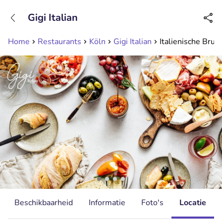
+31208089263
Gigi Italian
Bereikbaar tot 23:00 uur
Home
Restaurants
Köln
Gigi Italian
Italienische Brunc
Beschikbaarheid
Informatie
Foto's
Locatie