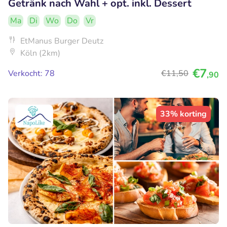
Getränk nach Wahl + opt. inkl. Dessert
Ma
Di
Wo
Do
Vr
EtManus Burger Deutz
Köln (2km)
€7
Verkocht: 78
€11
,50
,90
33% korting