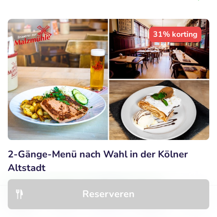
31% korting
2-Gänge-Menü nach Wahl in der Kölner
Altstadt
Vandaag
Morgen
Ma
Di
Wo
Do
Vr
Reserveren
10
Perfect
• 5 beoordelingen
Ontdek
Hotels
Restaurants
Boekingen
Menu