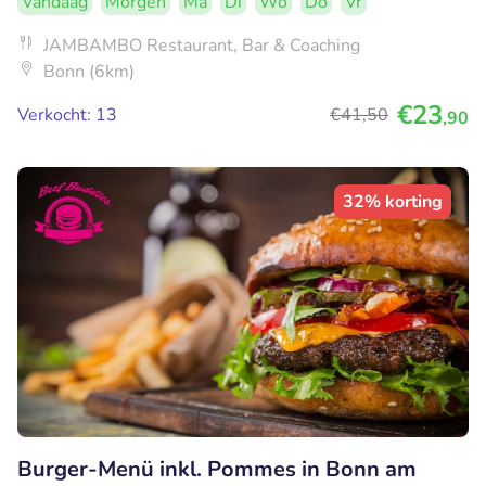
Vandaag
Morgen
Ma
Di
Wo
Do
Vr
JAMBAMBO Restaurant, Bar & Coaching
Bonn (6km)
€23
Verkocht: 13
€41
,50
,90
32% korting
Burger-Menü inkl. Pommes in Bonn am