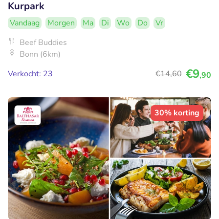
Kurpark
Vandaag
Morgen
Ma
Di
Wo
Do
Vr
Beef Buddies
Bonn (6km)
€9
Verkocht: 23
€14
,60
,90
30% korting