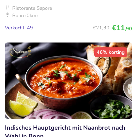
Ristorante Sapore
Bonn (0km)
€11
Verkocht: 49
€21
,30
,90
46% korting
Indisches Hauptgericht mit Naanbrot nach
Wahl in Bonn