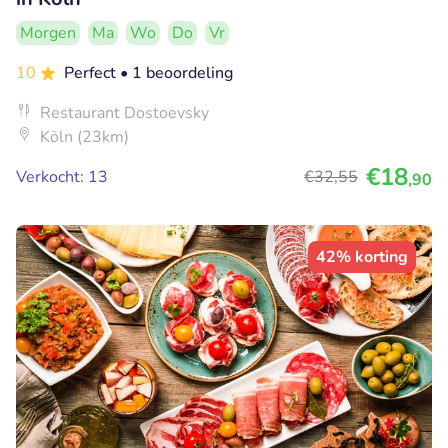
Morgen
Ma
Wo
Do
Vr
10
Perfect
• 1 beoordeling
Restaurant Dostoevsky
Köln (23km)
€18
Verkocht: 13
€32
,55
,90
42% korting