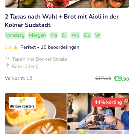
2 Tapas nach Wahl + Brot mit Aioli in der
Kölner Südstadt
Vandaag
Morgen
Ma
Di
Wo
Do
Vr
9.6
Perfect
• 10 beoordelingen
TapaVinho Bonner Straße
Köln (23km)
€9
Verkocht: 12
€17
,10
,90
44% korting