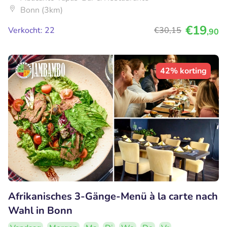
Bonn (3km)
€19
Verkocht: 22
€30
,15
,90
42% korting
Afrikanisches 3-Gänge-Menü à la carte nach
Wahl in Bonn