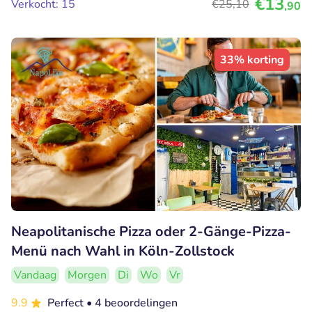
€13
Verkocht: 15
€25
,10
,90
33% korting
Neapolitanische Pizza oder 2-Gänge-Pizza-
Menü nach Wahl in Köln-Zollstock
Vandaag
Morgen
Di
Wo
Vr
9.9
Perfect
• 4 beoordelingen