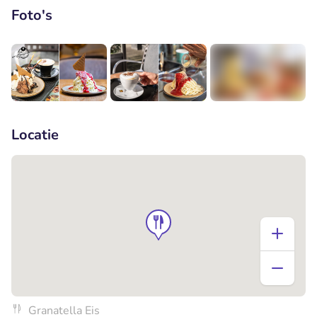
Foto's
+2
Locatie
Granatella Eis