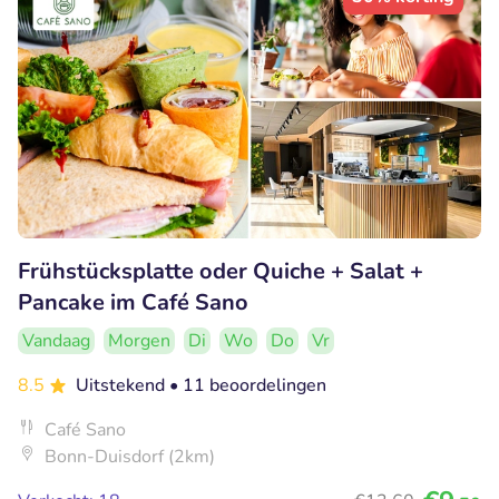
Frühstücksplatte oder Quiche + Salat +
Pancake im Café Sano
Vandaag
Morgen
Di
Wo
Do
Vr
8.5
Uitstekend
• 11 beoordelingen
Café Sano
Bonn-Duisdorf (2km)