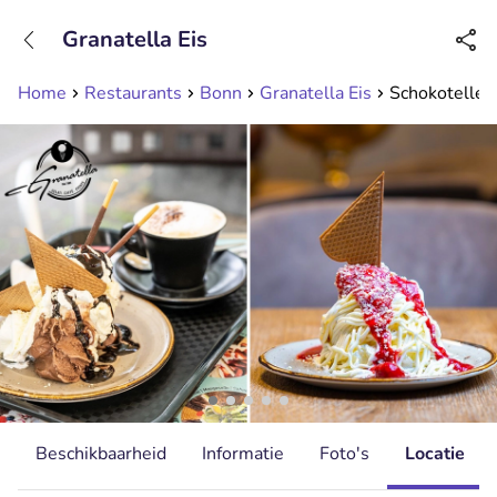
+31208089263
Granatella Eis
Bereikbaar tot 23:00 uur
Home
Restaurants
Bonn
Granatella Eis
Schokoteller
Beschikbaarheid
Informatie
Foto's
Locatie