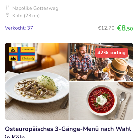
Napolike Gottesweg
Köln (23km)
€8
Verkocht: 37
€12
,70
,50
42% korting
Osteuropäisches 3-Gänge-Menü nach Wahl
in Köln