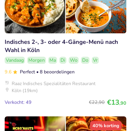
Indisches 2-, 3- oder 4-Gänge-Menü nach
Wahl in Köln
Vandaag
Morgen
Ma
Di
Wo
Do
Vr
9.6
Perfect
• 8 beoordelingen
Raaz Indisches Spezialitäten Restaurant
Köln (19km)
€13
Verkocht: 49
€22
,90
,90
40% korting