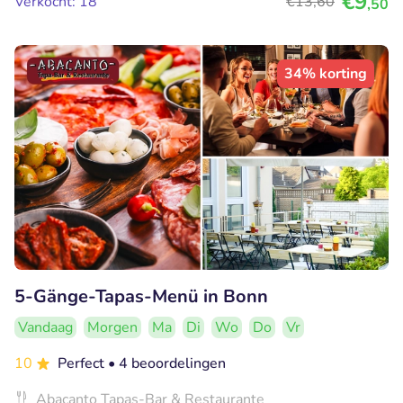
€9
Verkocht: 18
€13
,60
,50
34% korting
5-Gänge-Tapas-Menü in Bonn
Vandaag
Morgen
Ma
Di
Wo
Do
Vr
10
Perfect
• 4 beoordelingen
Abacanto Tapas-Bar & Restaurante