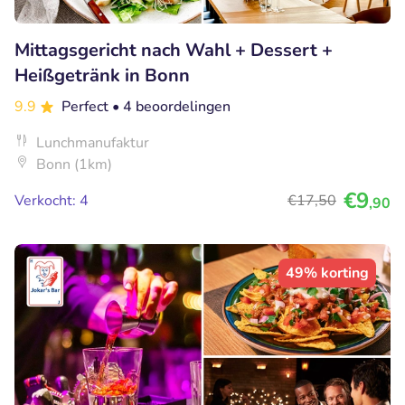
Mittagsgericht nach Wahl + Dessert +
Heißgetränk in Bonn
9.9
Perfect
• 4 beoordelingen
Lunchmanufaktur
Bonn (1km)
€9
Verkocht: 4
€17
,50
,90
49% korting