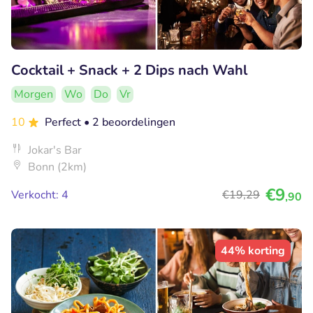
Cocktail + Snack + 2 Dips nach Wahl
Morgen
Wo
Do
Vr
10
Perfect
• 2 beoordelingen
Jokar's Bar
Bonn (2km)
€9
Verkocht: 4
€19
,29
,90
44% korting