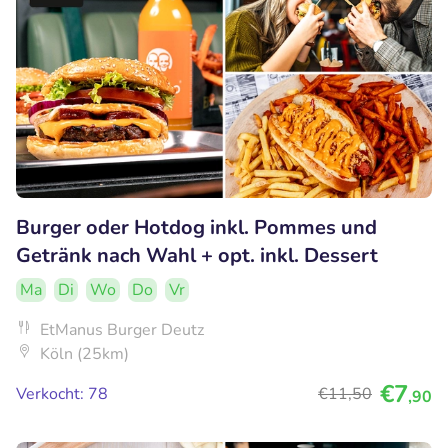
Burger oder Hotdog inkl. Pommes und
Getränk nach Wahl + opt. inkl. Dessert
Ma
Di
Wo
Do
Vr
EtManus Burger Deutz
Köln (25km)
€7
Verkocht: 78
€11
,50
,90