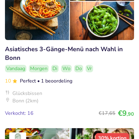
Asiatisches 3-Gänge-Menü nach Wahl in
Bonn
Vandaag
Morgen
Di
Wo
Do
Vr
10
Perfect
• 1 beoordeling
Glücksbissen
Bonn (2km)
€9
Verkocht: 16
€17
,65
,90
30% korting