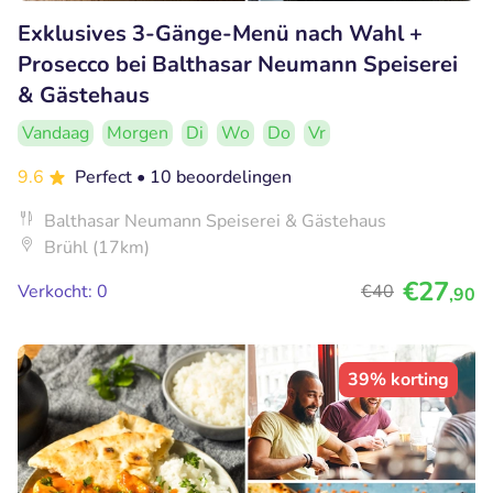
Exklusives 3-Gänge-Menü nach Wahl +
Prosecco bei Balthasar Neumann Speiserei
& Gästehaus
Vandaag
Morgen
Di
Wo
Do
Vr
9.6
Perfect
• 10 beoordelingen
Balthasar Neumann Speiserei & Gästehaus
Brühl (17km)
€27
Verkocht: 0
€40
,90
39% korting