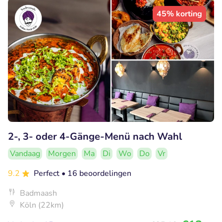
45% korting
2-, 3- oder 4-Gänge-Menü nach Wahl
Vandaag
Morgen
Ma
Di
Wo
Do
Vr
9.2
Perfect
• 16 beoordelingen
Badmaash
Köln (22km)