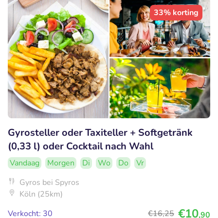
33% korting
Gyrosteller oder Taxiteller + Softgetränk
(0,33 l) oder Cocktail nach Wahl
Vandaag
Morgen
Di
Wo
Do
Vr
Gyros bei Spyros
Köln (25km)
€10
Verkocht: 30
€16
,25
,90