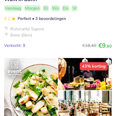
Vandaag
Morgen
Di
Wo
Do
Vr
9.2
Perfect
• 3 beoordelingen
Ristorante Sapore
Bonn (0km)
€9
Verkocht: 9
€18
,40
,90
43% korting