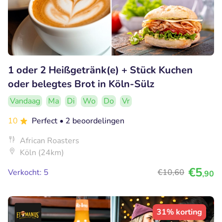
1 oder 2 Heißgetränk(e) + Stück Kuchen
oder belegtes Brot in Köln-Sülz
Vandaag
Ma
Di
Wo
Do
Vr
10
Perfect
• 2 beoordelingen
African Roasters
Köln (24km)
€5
Verkocht: 5
€10
,60
,90
31% korting