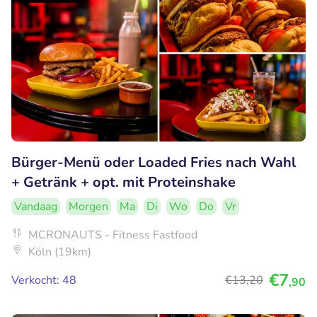
Bürger-Menü oder Loaded Fries nach Wahl
+ Getränk + opt. mit Proteinshake
Vandaag
Morgen
Ma
Di
Wo
Do
Vr
MCRONAUTS - Fitness Fastfood
Köln (19km)
€7
Verkocht: 48
€13
,20
,90