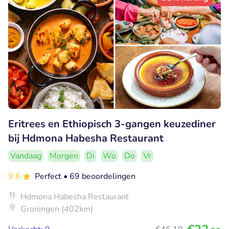
Eritrees en Ethiopisch 3-gangen keuzediner
bij Hdmona Habesha Restaurant
Vandaag
Morgen
Di
Wo
Do
Vr
9.6
Perfect
• 69 beoordelingen
Hdmona Habesha Restaurant
Groningen (402km)