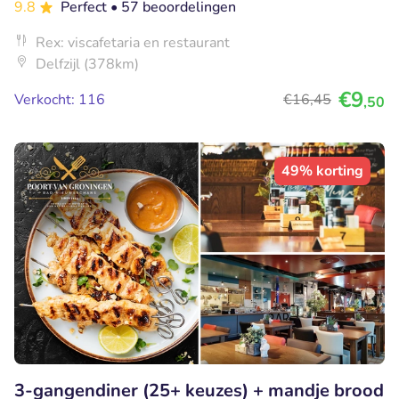
9.8
Perfect
• 57 beoordelingen
Rex: viscafetaria en restaurant
Delfzijl (378km)
€9
Verkocht: 116
€16
,45
,50
49% korting
3-gangendiner (25+ keuzes) + mandje brood