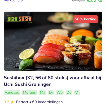
€22
Verkocht: 9
€46
,10
,50
50% korting
Sushibox (32, 56 of 80 stuks) voor afhaal bij
Uchi Sushi Groningen
Vandaag
Morgen
Ma
Di
Wo
Do
Vr
9.5
Perfect
• 60 beoordelingen