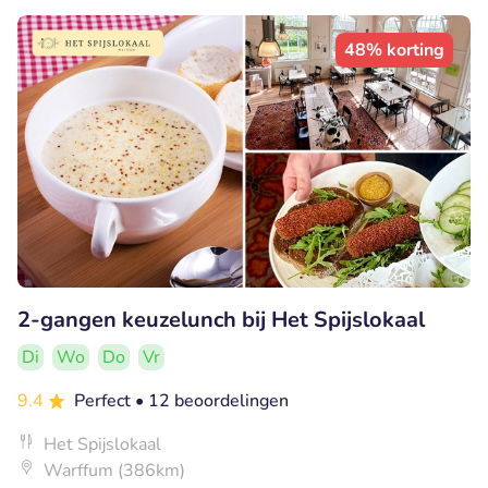
48% korting
2-gangen keuzelunch bij Het Spijslokaal
Di
Wo
Do
Vr
9.4
Perfect
• 12 beoordelingen
Het Spijslokaal
Warffum (386km)