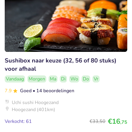
Sushibox naar keuze (32, 56 of 80 stuks)
voor afhaal
Vandaag
Morgen
Ma
Di
Wo
Do
Vr
7.9
Goed
• 14 beoordelingen
Uchi sushi Hoogezand
Hoogezand (401km)
€16
Verkocht: 61
€33
,50
,75