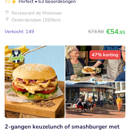
10
Perfect
• 63 beoordelingen
Restaurant de Molenaar
Onderdendam (390km)
€54
Verkocht: 149
€73
,50
,95
47% korting
2-gangen keuzelunch of smashburger met