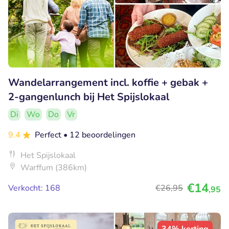
Wandelarrangement incl. koffie + gebak +
2-gangenlunch bij Het Spijslokaal
Di
Wo
Do
Vr
9.4
Perfect
• 12 beoordelingen
Het Spijslokaal
Warffum (386km)
€14
Verkocht: 168
€26
,95
,95