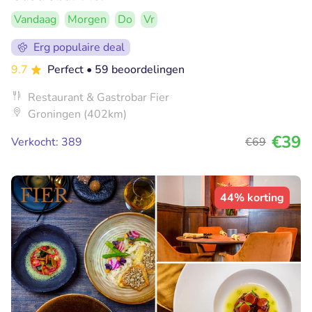
Vandaag
Morgen
Do
Vr
Erg populaire deal
9.7
Perfect
• 59 beoordelingen
Restaurant & Gastrobar Fier
Groningen (402km)
€39
Verkocht: 389
€69
44% korting