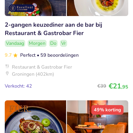
2-gangen keuzediner aan de bar bij
Restaurant & Gastrobar Fier
Vandaag
Morgen
Do
Vr
9.7
Perfect
• 59 beoordelingen
Restaurant & Gastrobar Fier
Groningen (402km)
€21
Verkocht: 42
€39
,95
49% korting