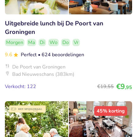
Uitgebreide lunch bij De Poort van
Groningen
Morgen
Ma
Di
Wo
Do
Vr
9.6
Perfect
• 624 beoordelingen
De Poort van Groningen
Bad Nieuweschans (383km)
€9
Verkocht: 122
€19
,55
,95
45% korting