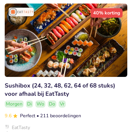
40% korting
Sushibox (24, 32, 48, 62, 64 of 68 stuks)
voor afhaal bij EatTasty
Morgen
Di
Wo
Do
Vr
9.6
Perfect
• 211 beoordelingen
EatTasty