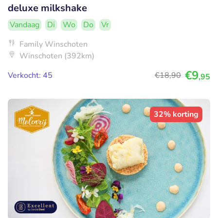
deluxe milkshake
Vandaag
Di
Wo
Do
Vr
Family Winschoten
Winschoten (392km)
€9
Verkocht: 45
€18
,90
,95
32% korting