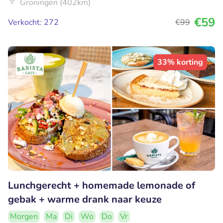
Groningen (402km)
€59
Verkocht: 272
€99
33% korting
Lunchgerecht + homemade lemonade of
gebak + warme drank naar keuze
Morgen
Ma
Di
Wo
Do
Vr