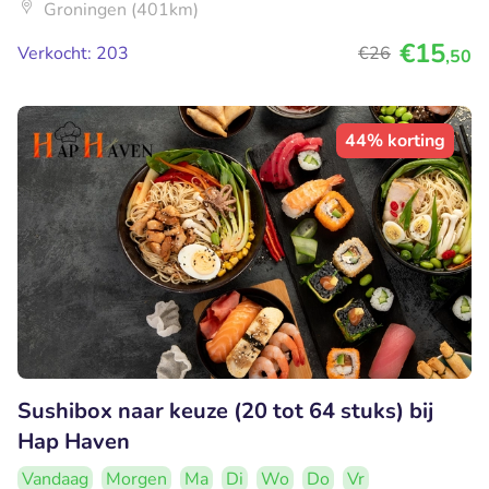
Groningen (401km)
€15
Verkocht: 203
€26
,50
44% korting
Sushibox naar keuze (20 tot 64 stuks) bij
Hap Haven
Vandaag
Morgen
Ma
Di
Wo
Do
Vr