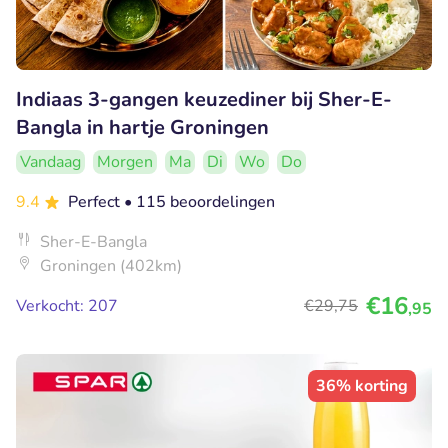
Indiaas 3-gangen keuzediner bij Sher-E-
Bangla in hartje Groningen
Vandaag
Morgen
Ma
Di
Wo
Do
9.4
Perfect
• 115 beoordelingen
Sher-E-Bangla
Groningen (402km)
€16
Verkocht: 207
€29
,75
,95
36% korting