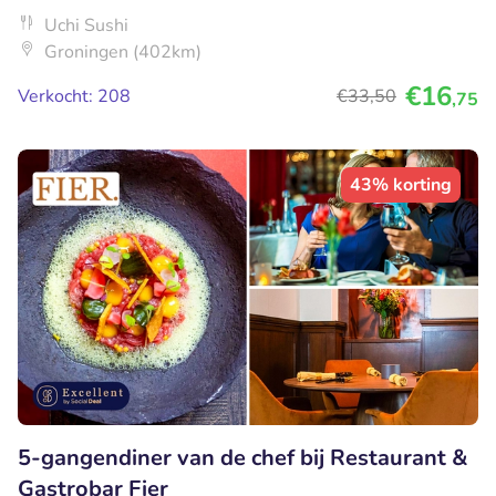
Uchi Sushi
Groningen (402km)
€16
Verkocht: 208
€33
,50
,75
43% korting
5-gangendiner van de chef bij Restaurant &
Gastrobar Fier