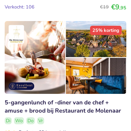
€9
Verkocht: 106
€19
,95
25% korting
5-gangenlunch of -diner van de chef +
amuse + brood bij Restaurant de Molenaar
Di
Wo
Do
Vr