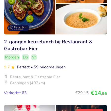
2-gangen keuzelunch bij Restaurant &
Gastrobar Fier
Morgen
Do
Vr
9.7
Perfect
• 59 beoordelingen
Restaurant & Gastrobar Fier
Groningen (402km)
€14
Verkocht: 63
€29
,15
,95