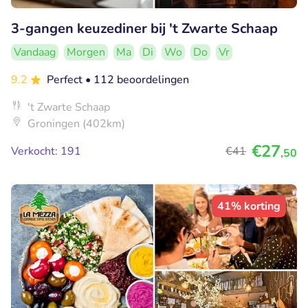
3-gangen keuzediner bij 't Zwarte Schaap
Vandaag
Morgen
Ma
Di
Wo
Do
Vr
9.2
Perfect
• 112 beoordelingen
't Zwarte Schaap
Groningen (402km)
€27
Verkocht: 191
€41
,50
41% korting