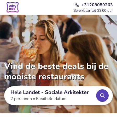
+31208089263
Bereikbaar tot 23:00 uur
Vind de beste deals bij de
mooiste restaurants
Hele Landet - Sociale Arkitekter
2 personen •
Flexibele datum