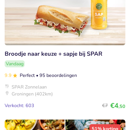
Broodje naar keuze + sapje bij SPAR
Vandaag
9.9
Perfect
• 95 beoordelingen
SPAR Zonnelaan
Groningen (402km)
€4
Verkocht: 603
€7
,50
51% korting