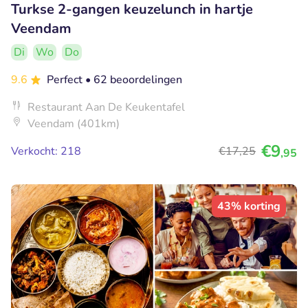
Turkse 2-gangen keuzelunch in hartje
Veendam
Di
Wo
Do
9.6
Perfect
• 62 beoordelingen
Restaurant Aan De Keukentafel
Veendam (401km)
€9
Verkocht: 218
€17
,25
,95
43% korting