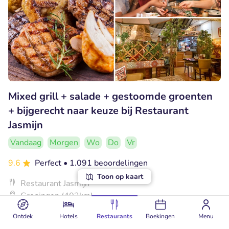
Mixed grill + salade + gestoomde groenten
+ bijgerecht naar keuze bij Restaurant
Jasmijn
Vandaag
Morgen
Wo
Do
Vr
9.6
Perfect
• 1.091 beoordelingen
Toon op kaart
Restaurant Jasmijn
Groningen (402km)
€15
Verkocht: 150
€26
,20
Ontdek
Hotels
Restaurants
Boekingen
Menu
,50