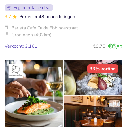
Erg populaire deal
9.7
Perfect
• 48 beoordelingen
Barista Cafe Oude Ebbingestraat
Groningen (402km)
€6
Verkocht: 2.161
€9
,75
,50
33% korting