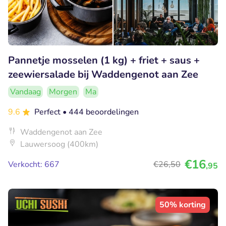
Pannetje mosselen (1 kg) + friet + saus +
zeewiersalade bij Waddengenot aan Zee
Vandaag
Morgen
Ma
9.6
Perfect
• 444 beoordelingen
Waddengenot aan Zee
Lauwersoog (400km)
€16
Verkocht: 667
€26
,50
,95
50% korting