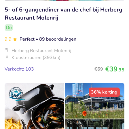
5- of 6-gangendiner van de chef bij Herberg
Restaurant Molenrij
Do
9.9
Perfect
• 89 beoordelingen
Herberg Restaurant Molenrij
Kloosterburen (393km)
€39
Verkocht: 103
€59
,95
36% korting