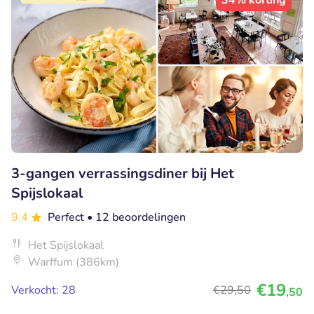
34% korting
3-gangen verrassingsdiner bij Het
Spijslokaal
9.4
Perfect
• 12 beoordelingen
Het Spijslokaal
Warffum (386km)
€19
Verkocht: 28
€29
,50
,50