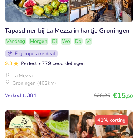
Tapasdiner bij La Mezza in hartje Groningen
Vandaag
Morgen
Di
Wo
Do
Vr
Erg populaire deal
9.3
Perfect
• 779 beoordelingen
La Mezza
Groningen (402km)
€15
Verkocht: 384
€26
,25
,50
41% korting