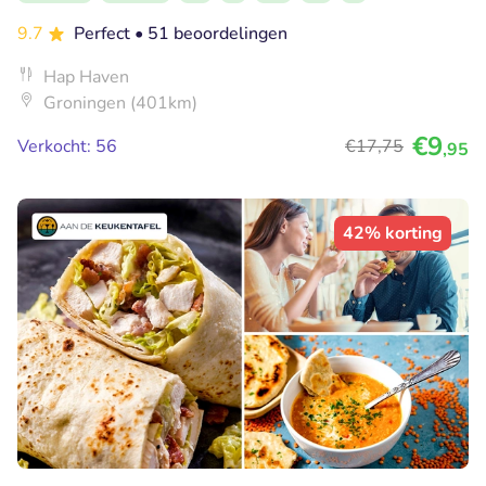
9.7
Perfect
• 51 beoordelingen
Hap Haven
Groningen (401km)
€9
Verkocht: 56
€17
,75
,95
42% korting