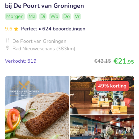
bij De Poort van Groningen
Morgen
Ma
Di
Wo
Do
Vr
9.6
Perfect
• 624 beoordelingen
De Poort van Groningen
Bad Nieuweschans (383km)
€21
Verkocht: 519
€43
,15
,95
49% korting