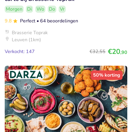
Morgen
Di
Wo
Do
Vr
9.8
Perfect
• 64 beoordelingen
Brasserie Toprak
Leuven (1km)
€20
Verkocht: 147
€32
,55
,90
50% korting