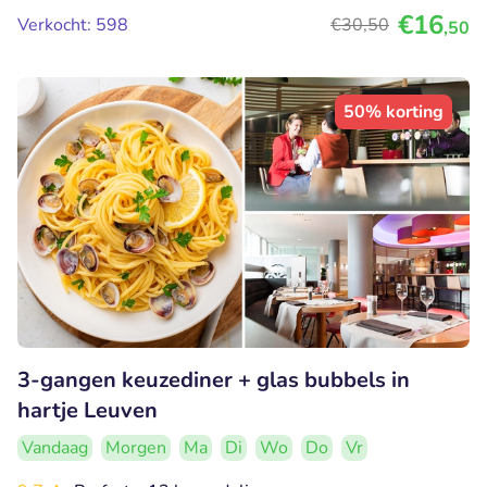
€16
Verkocht: 598
€30
,50
,50
50% korting
3-gangen keuzediner + glas bubbels in
hartje Leuven
Vandaag
Morgen
Ma
Di
Wo
Do
Vr