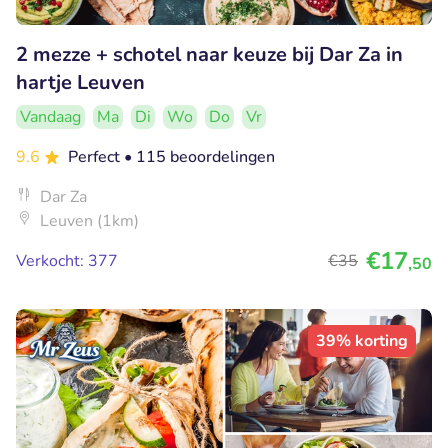
2 mezze + schotel naar keuze bij Dar Za in
hartje Leuven
Vandaag
Ma
Di
Wo
Do
Vr
9.6
Perfect
• 115 beoordelingen
Dar Za
Leuven (1km)
€17
Verkocht: 377
€35
,50
39% korting