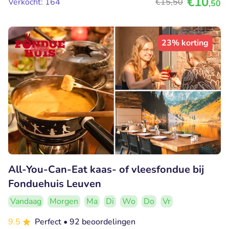
€10
Verkocht: 164
€15
,50
,50
23% korting
All-You-Can-Eat kaas- of vleesfondue bij
Fonduehuis Leuven
Vandaag
Morgen
Ma
Di
Wo
Do
Vr
9.5
Perfect
• 92 beoordelingen