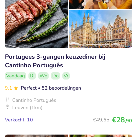
Portugees 3-gangen keuzediner bij
Cantinho Português
Vandaag
Di
Wo
Do
Vr
9.1
Perfect
• 52 beoordelingen
Cantinho Português
Leuven (1km)
€28
Verkocht: 10
€49
,65
,90