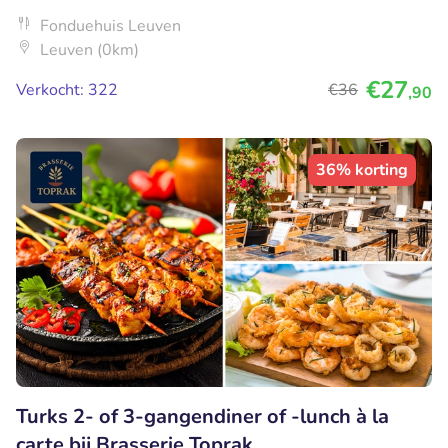
Fonduehuis Leuven
Leuven (0km)
€27
Verkocht: 322
€36
,90
36% korting
Turks 2- of 3-gangendiner of -lunch à la
carte bij Brasserie Toprak