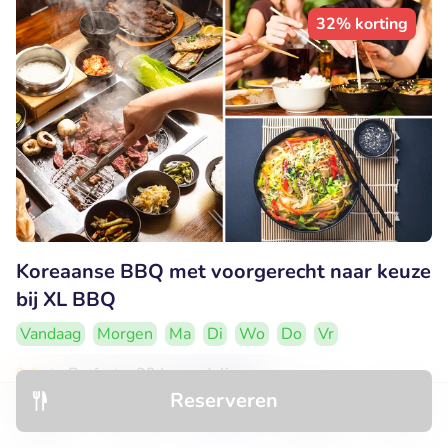
32% korting
Koreaanse BBQ met voorgerecht naar keuze
bij XL BBQ
Vandaag
Morgen
Ma
Di
Wo
Do
Vr
9.2
Perfect
• 29 beoordelingen
Reserveren
XL BBQ
Ontdek
Hotels
Restaurants
Boekingen
Menu
Leuven (1km)