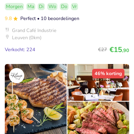
Morgen
Ma
Di
Wo
Do
Vr
9.8
Perfect
• 10 beoordelingen
Grand Café Industrie
Leuven (0km)
€15
Verkocht: 224
€27
,90
46% korting