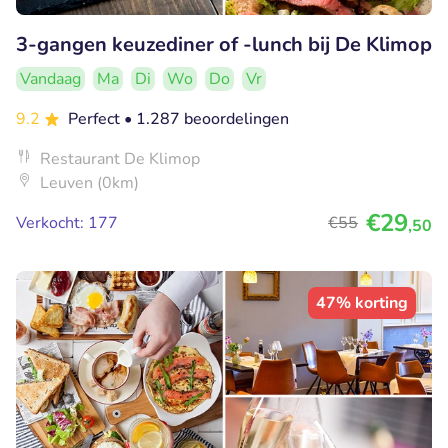
3-gangen keuzediner of -lunch bij De Klimop
Vandaag
Ma
Di
Wo
Do
Vr
9.2
Perfect
• 1.287 beoordelingen
Restaurant De Klimop
Leuven (0km)
€29
Verkocht: 177
€55
,50
47% korting