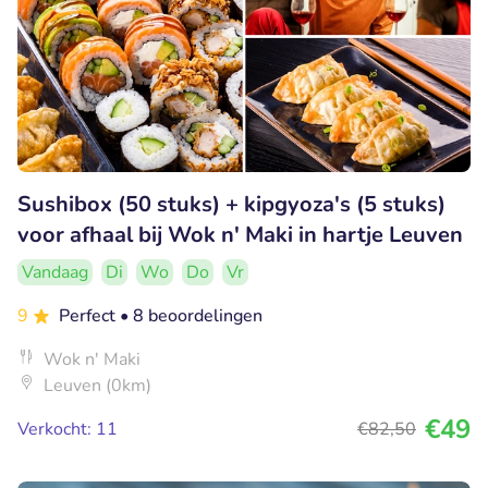
Sushibox (50 stuks) + kipgyoza's (5 stuks)
voor afhaal bij Wok n' Maki in hartje Leuven
Vandaag
Di
Wo
Do
Vr
9
Perfect
• 8 beoordelingen
Wok n' Maki
Leuven (0km)
€49
Verkocht: 11
€82
,50