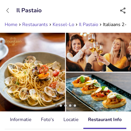
+31208089263
Il Pastaio
Bereikbaar tot 23:00 uur
Home
Restaurants
Kessel-Lo
Il Pastaio
Italiaans 2- 
d
Informatie
Foto's
Locatie
Restaurant Info