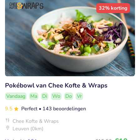
32% korting
Pokébowl van Chee Kofte & Wraps
Vandaag
Ma
Di
Wo
Do
Vr
9.5
Perfect
• 143 beoordelingen
Chee Kofte & Wraps
Leuven (0km)