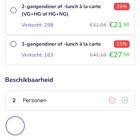
2-gangendiner of -lunch à la carte
29%
(VG+HG of HG+NG)
€21
,90
Verkocht: 298
€31,05
3-gangendiner of -lunch à la carte
33%
€27
,50
Verkocht: 163
€41,10
Beschikbaarheid
2
Personen