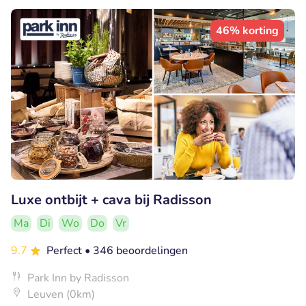
46% korting
Luxe ontbijt + cava bij Radisson
Ma
Di
Wo
Do
Vr
9.7
Perfect
• 346 beoordelingen
Park Inn by Radisson
Leuven (0km)