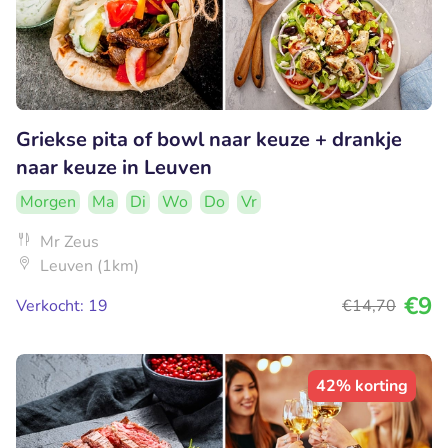
Griekse pita of bowl naar keuze + drankje
naar keuze in Leuven
Morgen
Ma
Di
Wo
Do
Vr
Mr Zeus
Leuven (1km)
€9
Verkocht: 19
€14
,70
42% korting