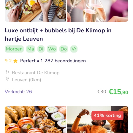
Luxe ontbijt + bubbels bij De Klimop in
hartje Leuven
Morgen
Ma
Di
Wo
Do
Vr
9.2
Perfect
• 1.287 beoordelingen
Restaurant De Klimop
Leuven (0km)
€15
Verkocht: 26
€30
,90
41% korting