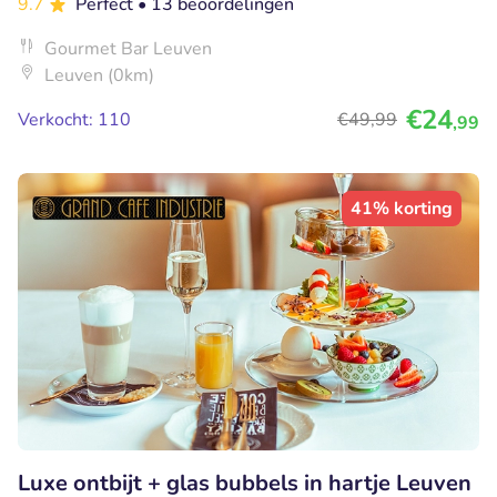
9.7
Perfect
• 13 beoordelingen
Gourmet Bar Leuven
Leuven (0km)
€24
Verkocht: 110
€49
,99
,99
41% korting
Luxe ontbijt + glas bubbels in hartje Leuven