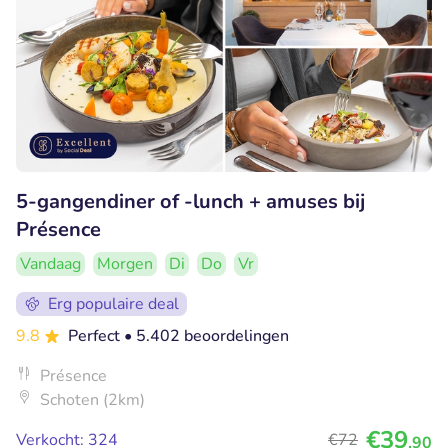
5-gangendiner of -lunch + amuses bij
Présence
Vandaag
Morgen
Di
Do
Vr
Erg populaire deal
9.8
Perfect
• 5.402 beoordelingen
Présence
Schoten (2km)
€39
Verkocht: 324
€72
,90