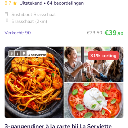
8.7
Uitstekend
• 64 beoordelingen
Sushiboot Brasschaat
Brasschaat (2km)
€39
Verkocht: 90
€73
,50
,90
31% korting
3-gangendiner à la carte bij La Serviette