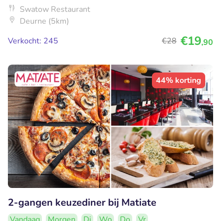
Swatow Restaurant
Deurne (5km)
€19
Verkocht: 245
€28
,90
44% korting
2-gangen keuzediner bij Matiate
Vandaag
Morgen
Di
Wo
Do
Vr