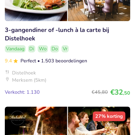
3-gangendiner of -lunch à la carte bij
Distelhoek
Vandaag
Di
Wo
Do
Vr
9.4
Perfect
• 1.503 beoordelingen
Distelhoek
Merksem (5km)
€32
Verkocht: 1.130
€45
,80
,50
27% korting