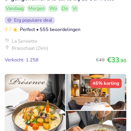
Vandaag
Morgen
Wo
Do
Vr
Erg populaire deal
9.7
Perfect
• 555 beoordelingen
La Serviette
Brasschaat (2km)
€33
Verkocht: 1.258
€49
,90
46% korting