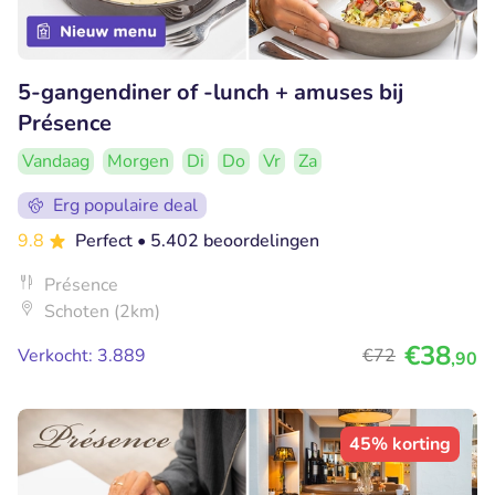
5-gangendiner of -lunch + amuses bij
Présence
Vandaag
Morgen
Di
Do
Vr
Za
Erg populaire deal
9.8
Perfect
• 5.402 beoordelingen
Présence
Schoten (2km)
€38
Verkocht: 3.889
€72
,90
45% korting