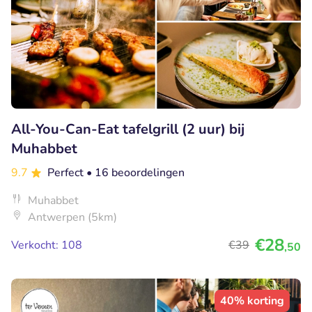
All-You-Can-Eat tafelgrill (2 uur) bij
Muhabbet
9.7
Perfect
• 16 beoordelingen
Muhabbet
Antwerpen (5km)
€28
Verkocht: 108
€39
,50
40% korting