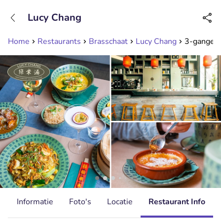
+31208089263
Lucy Chang
Bereikbaar tot 23:00 uur
Home
Restaurants
Brasschaat
Lucy Chang
3-gangendi
d
Informatie
Foto's
Locatie
Restaurant Info