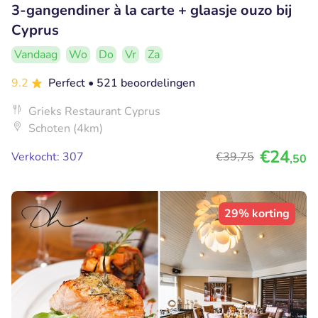
3-gangendiner à la carte + glaasje ouzo bij
Cyprus
Vandaag
Wo
Do
Vr
Za
9.2
Perfect
• 521 beoordelingen
Grieks Restaurant Cyprus
Schoten (4km)
€24
Verkocht: 307
€39
,75
,50
29% korting