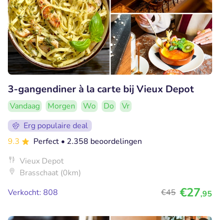
3-gangendiner à la carte bij Vieux Depot
Vandaag
Morgen
Wo
Do
Vr
Erg populaire deal
9.3
Perfect
• 2.358 beoordelingen
Vieux Depot
Brasschaat (0km)
€27
Verkocht: 808
€45
,95