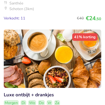
Santhée
Schoten (3km)
€24
Verkocht: 11
€40
,50
41% korting
Luxe ontbijt + drankjes
Morgen
Di
Wo
Do
Vr
Za