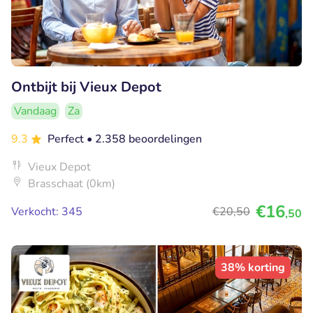
Ontbijt bij Vieux Depot
Vandaag
Za
9.3
Perfect
• 2.358 beoordelingen
Vieux Depot
Brasschaat (0km)
€16
Verkocht: 345
€20
,50
,50
38% korting