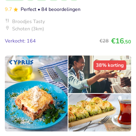
9.7
Perfect
• 84 beoordelingen
Broodjes Tasty
Schoten (3km)
€16
Verkocht: 164
€28
,50
38% korting