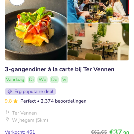
3-gangendiner à la carte bij Ter Vennen
Vandaag
Di
Wo
Do
Vr
Erg populaire deal
9.8
Perfect
• 2.374 beoordelingen
Ter Vennen
Wijnegem (5km)
€37
Verkocht: 461
€62
,65
,90