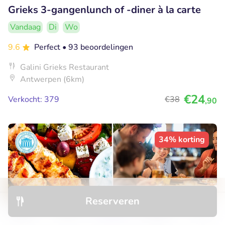
Grieks 3-gangenlunch of -diner à la carte
Vandaag
Di
Wo
9.6
Perfect
• 93 beoordelingen
Galini Grieks Restaurant
Antwerpen (6km)
€24
Verkocht: 379
€38
,90
34% korting
Reserveren
Ontdek
Hotels
Restaurants
Boekingen
Menu