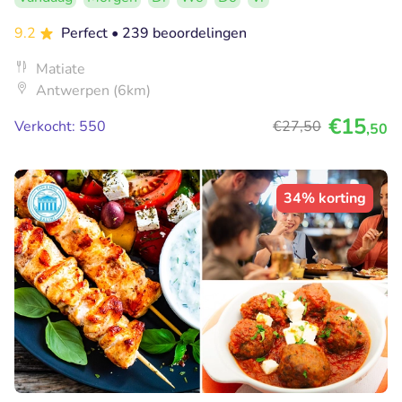
9.2
Perfect
• 239 beoordelingen
Matiate
Antwerpen (6km)
€15
Verkocht: 550
€27
,50
,50
34% korting