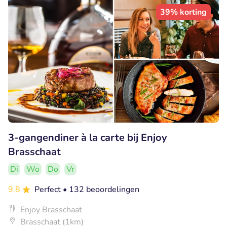
39% korting
3-gangendiner à la carte bij Enjoy
Brasschaat
Di
Wo
Do
Vr
9.8
Perfect
• 132 beoordelingen
Enjoy Brasschaat
Brasschaat (1km)