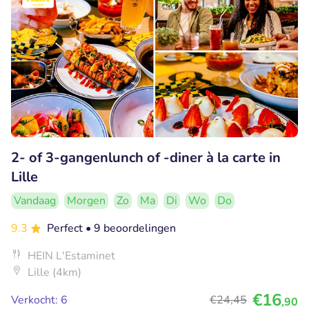
2- of 3-gangenlunch of -diner à la carte in
Lille
Vandaag
Morgen
Zo
Ma
Di
Wo
Do
9.3
Perfect
• 9 beoordelingen
HEIN L'Estaminet
Lille (4km)
€16
Verkocht: 6
€24
,45
,90