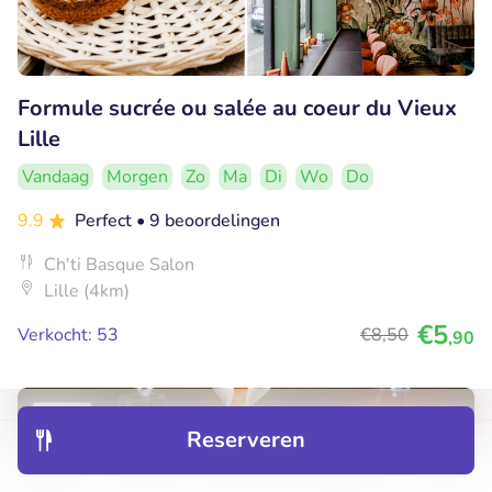
Formule sucrée ou salée au coeur du Vieux
Lille
Vandaag
Morgen
Zo
Ma
Di
Wo
Do
9.9
Perfect
• 9 beoordelingen
Ch'ti Basque Salon
Lille (4km)
€5
Verkocht: 53
€8
,50
,90
36% korting
Reserveren
Ontdek
Hotels
Restaurants
Boekingen
Menu