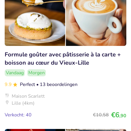
Formule goûter avec pâtisserie à la carte +
boisson au cœur du Vieux-Lille
Vandaag
Morgen
9.9
Perfect
• 13 beoordelingen
Maison Scarlett
Lille (4km)
€6
Verkocht: 40
€10
,58
,90