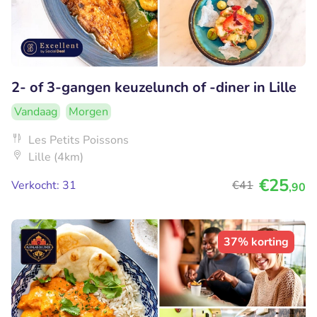
2- of 3-gangen keuzelunch of -diner in Lille
Vandaag
Morgen
Les Petits Poissons
Lille (4km)
€25
Verkocht: 31
€41
,90
37% korting