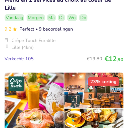
Lille
Vandaag
Morgen
Ma
Di
Wo
Do
9.2
Perfect
• 9 beoordelingen
Crêpe Touch Euralille
Lille (4km)
€12
Verkocht: 105
€19
,80
,90
23% korting