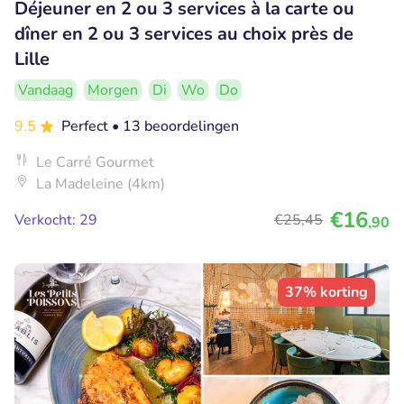
Déjeuner en 2 ou 3 services à la carte ou
dîner en 2 ou 3 services au choix près de
Lille
Vandaag
Morgen
Di
Wo
Do
9.5
Perfect
• 13 beoordelingen
Le Carré Gourmet
La Madeleine (4km)
€16
Verkocht: 29
€25
,45
,90
37% korting