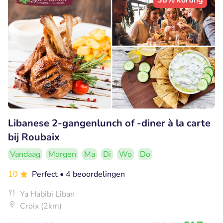
38% korting
Libanese 2-gangenlunch of -diner à la carte
bij Roubaix
Vandaag
Morgen
Ma
Di
Wo
Do
10
Perfect
• 4 beoordelingen
Ya Habibi Liban
Croix (2km)