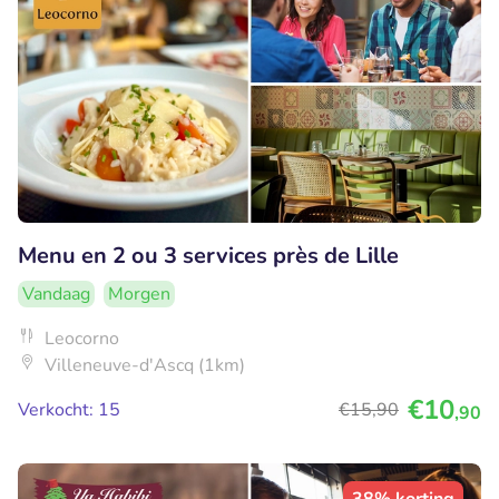
Menu en 2 ou 3 services près de Lille
Vandaag
Morgen
Leocorno
Villeneuve-d'Ascq (1km)
€10
Verkocht: 15
€15
,90
,90