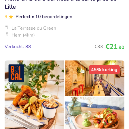
Lille
9
Perfect
• 10 beoordelingen
La Terrasse du Green
Hem (4km)
€21
Verkocht: 88
€33
,90
45% korting