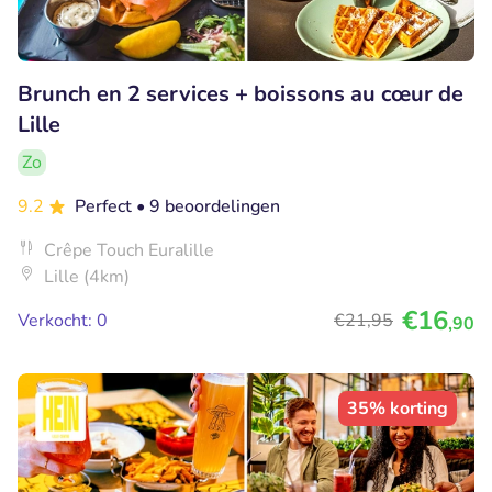
Brunch en 2 services + boissons au cœur de
Lille
Zo
9.2
Perfect
• 9 beoordelingen
Crêpe Touch Euralille
Lille (4km)
€16
Verkocht: 0
€21
,95
,90
35% korting