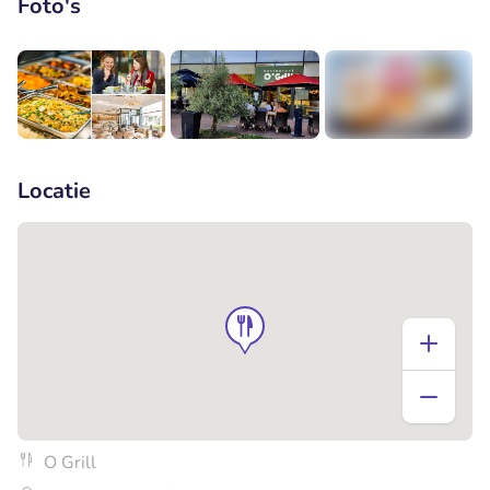
Foto's
+2
Locatie
O Grill