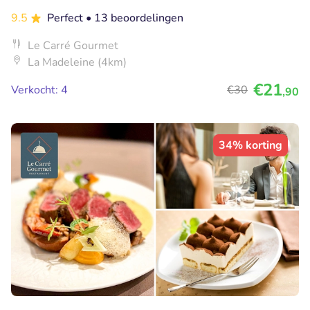
9.5
Perfect
• 13 beoordelingen
Le Carré Gourmet
La Madeleine (4km)
€21
Verkocht: 4
€30
,90
34% korting