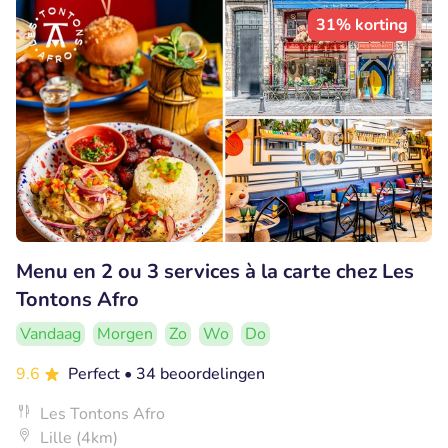
31% korting
Menu en 2 ou 3 services à la carte chez Les
Tontons Afro
Vandaag
Morgen
Zo
Wo
Do
9.6
Perfect
• 34 beoordelingen
Les Tontons Afro
Lille (4km)