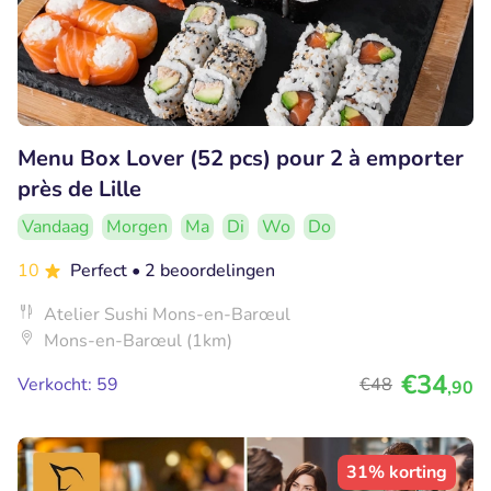
Menu Box Lover (52 pcs) pour 2 à emporter
près de Lille
Vandaag
Morgen
Ma
Di
Wo
Do
10
Perfect
• 2 beoordelingen
Atelier Sushi Mons-en-Barœul
Mons-en-Barœul (1km)
€34
Verkocht: 59
€48
,90
31% korting