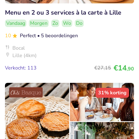
Menu en 2 ou 3 services à la carte à Lille
Vandaag
Morgen
Zo
Wo
Do
10
Perfect
• 5 beoordelingen
Bocal
Lille (4km)
€14
Verkocht: 113
€27
,15
,90
31% korting