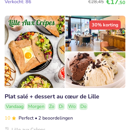
€17
Verkocht: 86
€28
,45
,50
30% korting
Plat salé + dessert au cœur de Lille
Vandaag
Morgen
Zo
Di
Wo
Do
10
Perfect
• 2 beoordelingen
Lille aux Crêpes