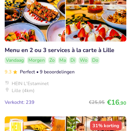
Menu en 2 ou 3 services à la carte à Lille
Vandaag
Morgen
Zo
Ma
Di
Wo
Do
9.3
Perfect
• 9 beoordelingen
HEIN L'Estaminet
Lille (4km)
€16
Verkocht: 239
€25
,95
,90
31% korting