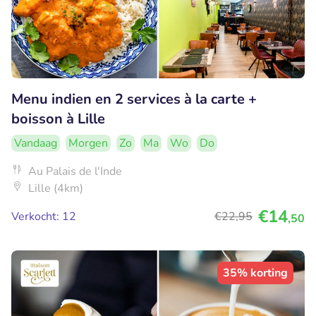
Menu indien en 2 services à la carte +
boisson à Lille
Vandaag
Morgen
Zo
Ma
Wo
Do
Au Palais de l'Inde
Lille (4km)
€14
Verkocht: 12
€22
,95
,50
35% korting