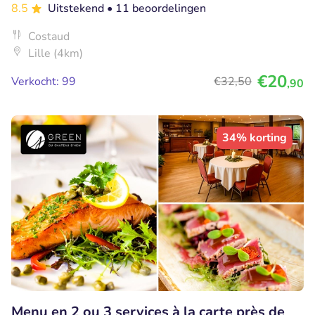
8.5
Uitstekend
• 11 beoordelingen
Costaud
Lille (4km)
€20
Verkocht: 99
€32
,50
,90
34% korting
Menu en 2 ou 3 services à la carte près de