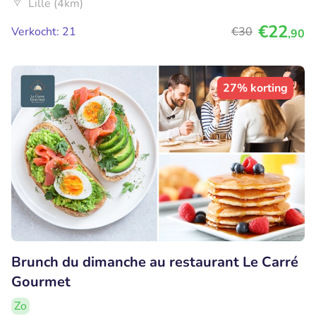
Lille (4km)
€22
Verkocht: 21
€30
,90
27% korting
Brunch du dimanche au restaurant Le Carré
Gourmet
Zo