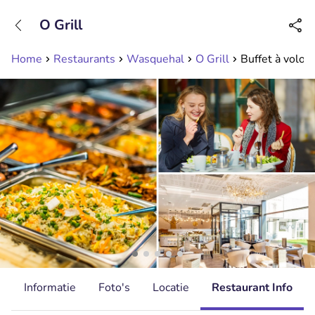
+31208089263
O Grill
Bereikbaar tot 23:00 uur
Home
Restaurants
Wasquehal
O Grill
Buffet à volont
d
Informatie
Foto's
Locatie
Restaurant Info