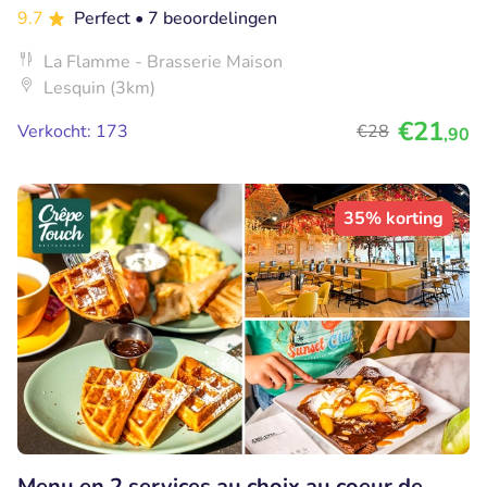
9.7
Perfect
• 7 beoordelingen
La Flamme - Brasserie Maison
Lesquin (3km)
€21
Verkocht: 173
€28
,90
35% korting
Menu en 2 services au choix au coeur de