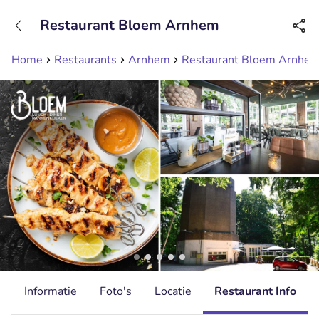
+31208089263
Restaurant Bloem Arnhem
Bereikbaar tot 23:00 uur
Home
Restaurants
Arnhem
Restaurant Bloem Arnhe
d
Informatie
Foto's
Locatie
Restaurant Info