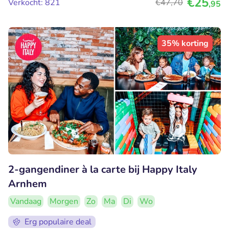
€25
Verkocht: 821
€47
,70
,95
35% korting
2-gangendiner à la carte bij Happy Italy
Arnhem
Vandaag
Morgen
Zo
Ma
Di
Wo
Erg populaire deal