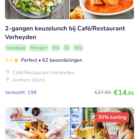
2-gangen keuzelunch bij Café/Restaurant
Verheyden
Vandaag
Morgen
Ma
Di
Wo
9.4
Perfect
• 62 beoordelingen
Café/Restaurant Verheyden
Arnhem (2km)
€14
Verkocht: 198
€27
,50
,95
30% korting