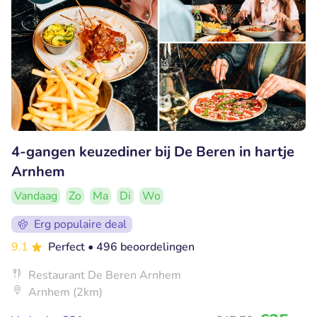
4-gangen keuzediner bij De Beren in hartje
Arnhem
Vandaag
Zo
Ma
Di
Wo
Erg populaire deal
9.1
Perfect
• 496 beoordelingen
Restaurant De Beren Arnhem
Arnhem (2km)