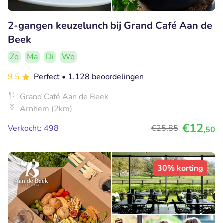
2-gangen keuzelunch bij Grand Café Aan de
Beek
Zo
Ma
Di
Wo
9.5
Perfect
• 1.128 beoordelingen
Grand Café Aan de Beek
Arnhem (2km)
€12
Verkocht: 498
€25
,85
,50
30% korting