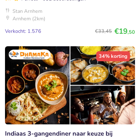
Stan Arnhem
Arnhem (2km)
€19
Verkocht: 1.576
€33
,45
,50
34% korting
Indiaas 3-gangendiner naar keuze bij