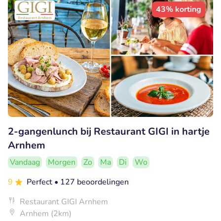
43% korting
2-gangenlunch bij Restaurant GIGI in hartje
Arnhem
Vandaag
Morgen
Zo
Ma
Di
Wo
9
Perfect
• 127 beoordelingen
Restaurant GIGI Arnhem
Arnhem (2km)