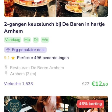
2-gangen keuzelunch bij De Beren in hartje
Arnhem
Vandaag
Ma
Di
Wo
Erg populaire deal
9.1
Perfect
• 496 beoordelingen
Restaurant De Beren Arnhem
Arnhem (2km)
€12
Verkocht: 1.533
€22
,50
46% korting