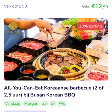
€12
Verkocht: 90
€22
,50
30% korting
All-You-Can-Eat Koreaanse barbecue (2 of
2,5 uur) bij Busan Korean BBQ
Vandaag
Morgen
Zo
Di
Wo