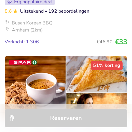
Erg populaire deal
8.6
Uitstekend
• 192 beoordelingen
Busan Korean BBQ
Arnhem (2km)
€33
Verkocht: 1.306
€46
,90
51% korting
Reserveren
Ontdek
Hotels
Restaurants
Boekingen
Menu