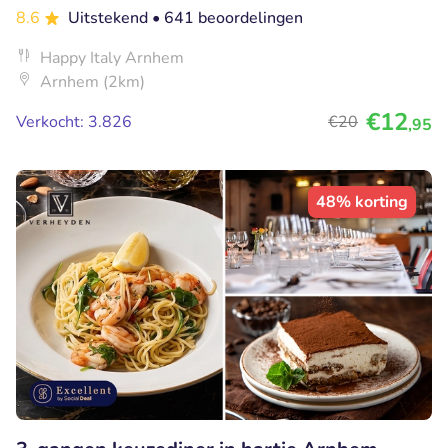
8.6
Uitstekend
• 641 beoordelingen
Happy Italy Arnhem
Arnhem (2km)
€12
Verkocht: 3.826
€20
,95
48% korting