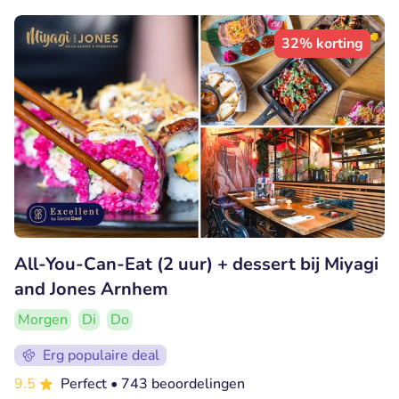
32% korting
All-You-Can-Eat (2 uur) + dessert bij Miyagi
and Jones Arnhem
Morgen
Di
Do
Erg populaire deal
9.5
Perfect
• 743 beoordelingen