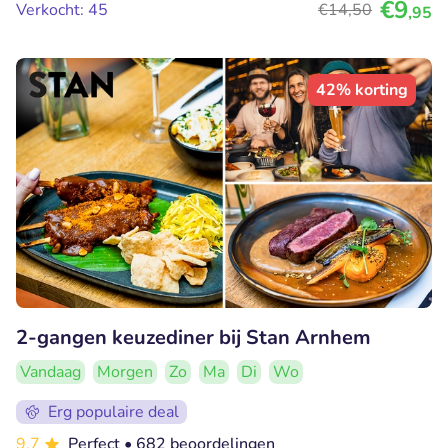
€9
Verkocht: 45
€14
,50
,95
42% korting
2-gangen keuzediner bij Stan Arnhem
Vandaag
Morgen
Zo
Ma
Di
Wo
Erg populaire deal
9.7
Perfect
• 682 beoordelingen