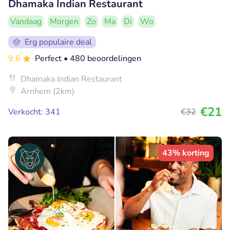
Dhamaka Indian Restaurant
Vandaag
Morgen
Zo
Ma
Di
Wo
Erg populaire deal
9.6
Perfect
• 480 beoordelingen
Dhamaka Indian Restaurant
Arnhem (2km)
€21
Verkocht: 341
€32
43% korting