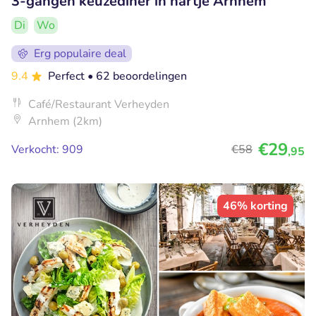
3-gangen keuzediner in hartje Arnhem
Di
Wo
Erg populaire deal
9.4
Perfect
• 62 beoordelingen
Café/Restaurant Verheyden
Arnhem (2km)
€29
Verkocht: 909
€58
,95
46% korting