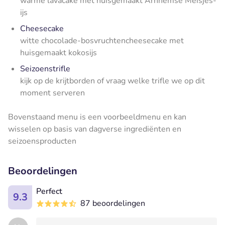
warme lavacake met huisgemaakt Arnhemse Meisjes-
ijs
Cheesecake
witte chocolade-bosvruchtencheesecake met
huisgemaakt kokosijs
Seizoenstrifle
kijk op de krijtborden of vraag welke trifle we op dit
moment serveren
Bovenstaand menu is een voorbeeldmenu en kan
wisselen op basis van dagverse ingrediënten en
seizoensproducten
Beoordelingen
Perfect
9.3
87 beoordelingen