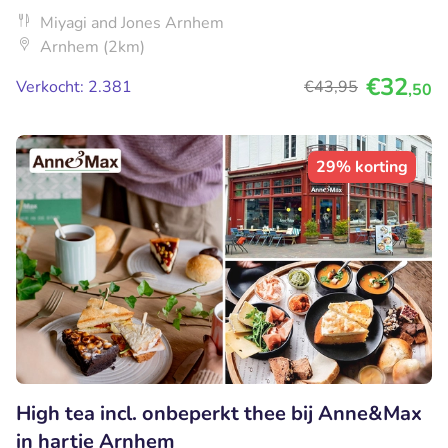
Miyagi and Jones Arnhem
Arnhem (2km)
€32
Verkocht: 2.381
€43
,95
,50
29% korting
High tea incl. onbeperkt thee bij Anne&Max
in hartje Arnhem