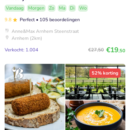
Vandaag
Morgen
Zo
Ma
Di
Wo
9.8
Perfect
• 105 beoordelingen
Anne&Max Arnhem Steenstraat
Arnhem (2km)
€19
Verkocht: 1.004
€27
,50
,50
52% korting