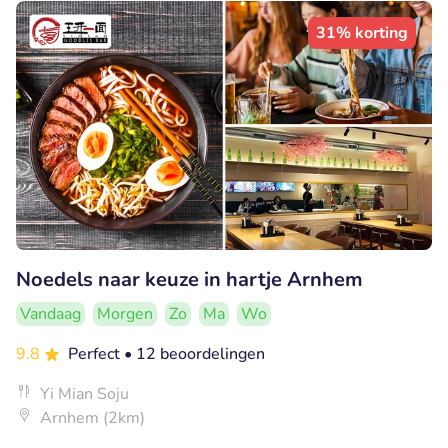
31% korting
Noedels naar keuze in hartje Arnhem
Vandaag
Morgen
Zo
Ma
Wo
9.8
Perfect
• 12 beoordelingen
Yi Mian Soju
Arnhem (2km)