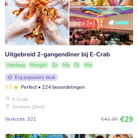
Uitgebreid 2-gangendiner bij E-Crab
Vandaag
Morgen
Zo
Ma
Di
Wo
Erg populaire deal
9.5
Perfect
• 224 beoordelingen
E-Crab
Arnhem (2km)
€29
Verkocht: 321
€41
,35