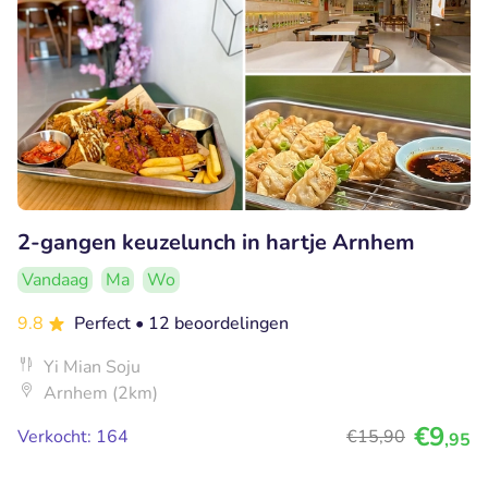
2-gangen keuzelunch in hartje Arnhem
Vandaag
Ma
Wo
9.8
Perfect
• 12 beoordelingen
Yi Mian Soju
Arnhem (2km)
€9
Verkocht: 164
€15
,90
,95