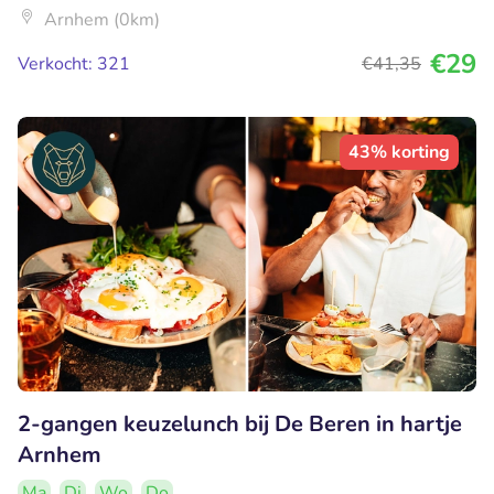
Arnhem (0km)
€29
Verkocht: 321
€41
,35
43% korting
2-gangen keuzelunch bij De Beren in hartje
Arnhem
Ma
Di
Wo
Do