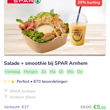
39% korting
Salade + smoothie bij SPAR Arnhem
Vandaag
Morgen
Zo
Ma
Di
Wo
Do
9.7
Perfect
• 870 beoordelingen
SPAR Arnhem
Arnhem (0km)
€5
Verkocht: 637
€9
,05
,50