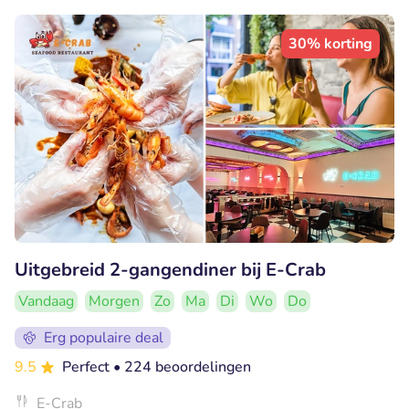
30% korting
Uitgebreid 2-gangendiner bij E-Crab
Vandaag
Morgen
Zo
Ma
Di
Wo
Do
Erg populaire deal
9.5
Perfect
• 224 beoordelingen
E-Crab