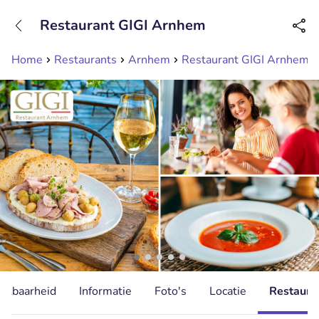
+31208089263
Restaurant GIGI Arnhem
Bereikbaar tot 23:00 uur
Home
Restaurants
Arnhem
Restaurant GIGI Arnhem
hikbaarheid
Informatie
Foto's
Locatie
Restauran