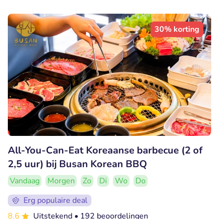
30% korting
All-You-Can-Eat Koreaanse barbecue (2 of
2,5 uur) bij Busan Korean BBQ
Vandaag
Morgen
Zo
Di
Wo
Do
Erg populaire deal
8.6
Uitstekend
• 192 beoordelingen