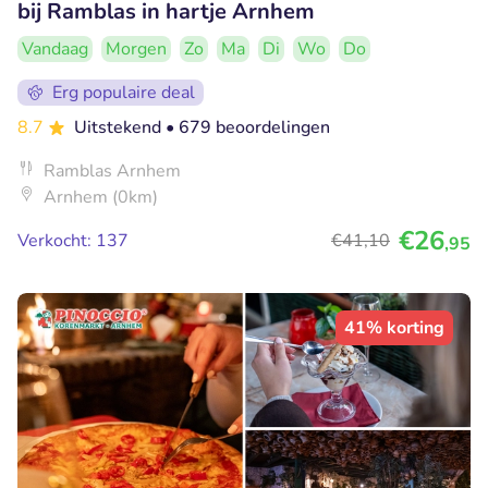
bij Ramblas in hartje Arnhem
Vandaag
Morgen
Zo
Ma
Di
Wo
Do
Erg populaire deal
8.7
Uitstekend
• 679 beoordelingen
Ramblas Arnhem
Arnhem (0km)
€26
Verkocht: 137
€41
,10
,95
41% korting