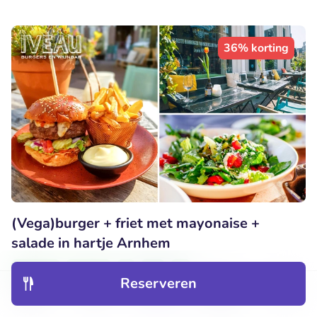
36% korting
(Vega)burger + friet met mayonaise +
salade in hartje Arnhem
Vandaag
Morgen
Zo
Wo
Do
Reserveren
Erg populaire deal
Ontdek
Hotels
Restaurants
Boekingen
Menu