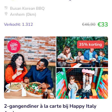
Busan Korean BBQ
Arnhem (0km)
€33
Verkocht: 1.312
€46
,90
35% korting
2-gangendiner à la carte bij Happy Italy