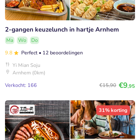
2-gangen keuzelunch in hartje Arnhem
Ma
Wo
Do
9.8
Perfect
• 12 beoordelingen
Yi Mian Soju
Arnhem (0km)
€9
Verkocht: 166
€15
,90
,95
31% korting