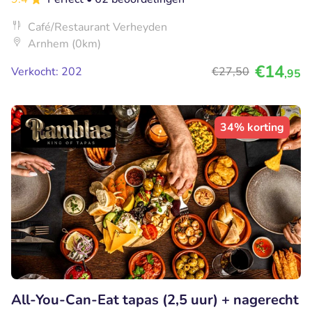
Café/Restaurant Verheyden
Arnhem (0km)
€14
Verkocht: 202
€27
,50
,95
34% korting
All-You-Can-Eat tapas (2,5 uur) + nagerecht