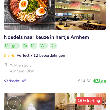
Noedels naar keuze in hartje Arnhem
Morgen
Zo
Ma
Wo
Do
9.8
Perfect
• 12 beoordelingen
Yi Mian Soju
Arnhem (0km)
€9
Verkocht: 45
€14
,50
,95
16% korting