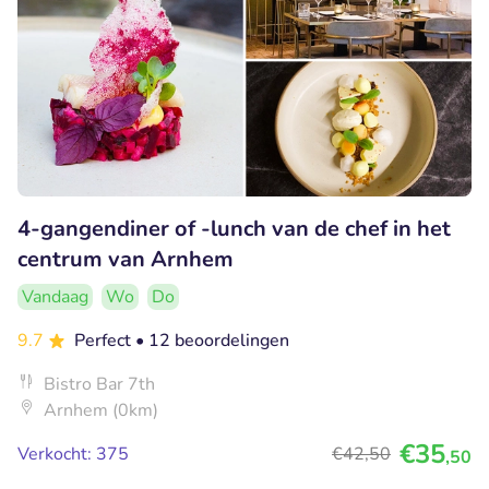
4-gangendiner of -lunch van de chef in het
centrum van Arnhem
Vandaag
Wo
Do
9.7
Perfect
• 12 beoordelingen
Bistro Bar 7th
Arnhem (0km)
€35
Verkocht: 375
€42
,50
,50