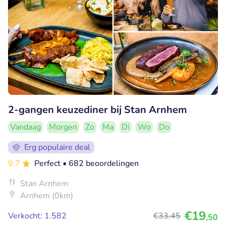
2-gangen keuzediner bij Stan Arnhem
Vandaag
Morgen
Zo
Ma
Di
Wo
Do
Erg populaire deal
9.7
Perfect
• 682 beoordelingen
Stan Arnhem
Arnhem (0km)
€19
Verkocht: 1.582
€33
,45
,50