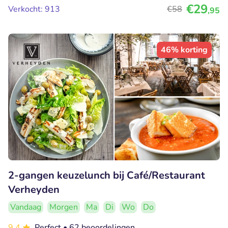
€29
Verkocht: 913
€58
,95
46% korting
2-gangen keuzelunch bij Café/Restaurant
Verheyden
Vandaag
Morgen
Ma
Di
Wo
Do
9.4
Perfect
• 62 beoordelingen