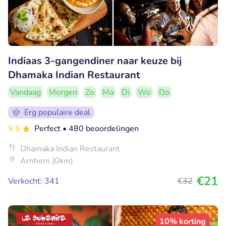
Indiaas 3-gangendiner naar keuze bij
Dhamaka Indian Restaurant
Vandaag
Morgen
Zo
Ma
Di
Wo
Do
Erg populaire deal
9.6
Perfect
• 480 beoordelingen
Dhamaka Indian Restaurant
Arnhem (0km)
€21
Verkocht: 341
€32
10% korting