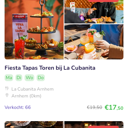
Fiesta Tapas Toren bij La Cubanita
Ma
Di
Wo
Do
La Cubanita Arnhem
Arnhem (0km)
€17
Verkocht: 66
€19
,50
,50