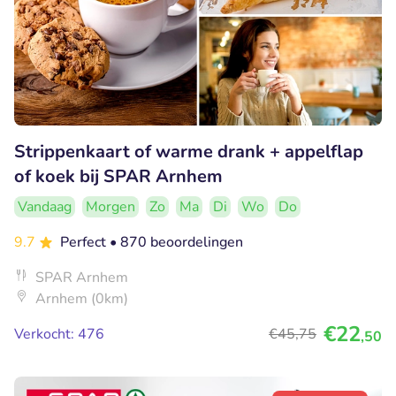
Strippenkaart of warme drank + appelflap
of koek bij SPAR Arnhem
Vandaag
Morgen
Zo
Ma
Di
Wo
Do
9.7
Perfect
• 870 beoordelingen
SPAR Arnhem
Arnhem (0km)
€22
Verkocht: 476
€45
,75
,50