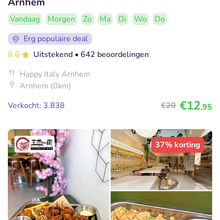
Arnhem
Vandaag
Morgen
Zo
Ma
Di
Wo
Do
Erg populaire deal
8.6
Uitstekend
• 642 beoordelingen
Happy Italy Arnhem
Arnhem (0km)
€12
Verkocht: 3.838
€20
,95
37% korting