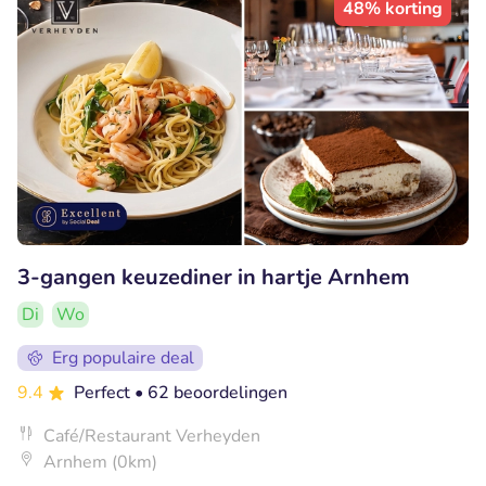
48% korting
3-gangen keuzediner in hartje Arnhem
Di
Wo
Erg populaire deal
9.4
Perfect
• 62 beoordelingen
Café/Restaurant Verheyden
Arnhem (0km)