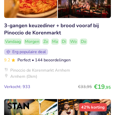
3-gangen keuzediner + brood vooraf bij
Pinoccio de Korenmarkt
Vandaag
Morgen
Zo
Ma
Di
Wo
Do
Erg populaire deal
9.2
Perfect
• 144 beoordelingen
Pinoccio de Korenmarkt Arnhem
Arnhem (0km)
€19
Verkocht: 933
€33
,95
,95
42% korting