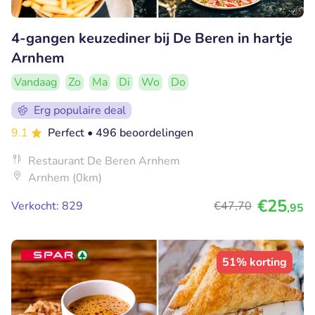
4-gangen keuzediner bij De Beren in hartje
Arnhem
Vandaag
Zo
Ma
Di
Wo
Do
Erg populaire deal
9.1
Perfect
• 496 beoordelingen
Restaurant De Beren Arnhem
Arnhem (0km)
€25
Verkocht: 829
€47
,70
,95
51% korting