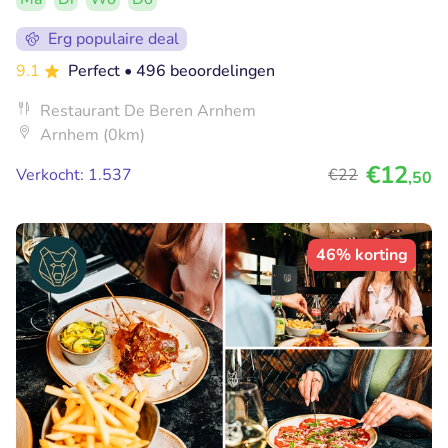
Erg populaire deal
9.1
Perfect
• 496 beoordelingen
Restaurant De Beren Arnhem
Arnhem (0km)
€12
Verkocht: 1.537
€22
,50
46% korting