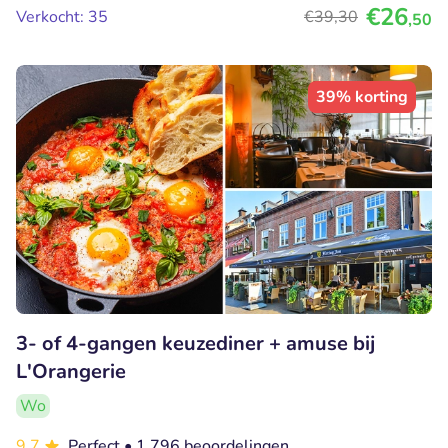
€26
Verkocht: 35
€39
,30
,50
39% korting
3- of 4-gangen keuzediner + amuse bij
L'Orangerie
Wo
9.7
Perfect
• 1.796 beoordelingen