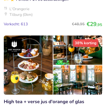
L'Orangerie
Tilburg (0km)
€29
Verkocht: 613
€48
,95
,95
38% korting
High tea + verse jus d'orange of glas