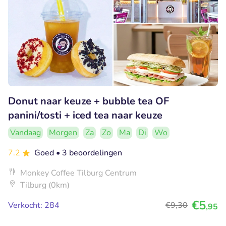
Donut naar keuze + bubble tea OF
panini/tosti + iced tea naar keuze
Vandaag
Morgen
Za
Zo
Ma
Di
Wo
7.2
Goed
• 3 beoordelingen
Monkey Coffee Tilburg Centrum
Tilburg (0km)
€5
Verkocht: 284
€9
,30
,95