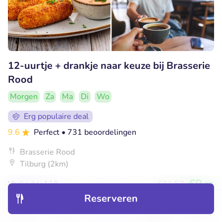
12-uurtje + drankje naar keuze bij Brasserie
Rood
Morgen
Za
Ma
Di
Wo
Erg populaire deal
9.6
Perfect
• 731 beoordelingen
Brasserie Rood
Tilburg (2km)
€9
Verkocht: 118
€11
,50
,75
Reserveren
Ontdek
Hotels
Restaurants
Boekingen
Menu