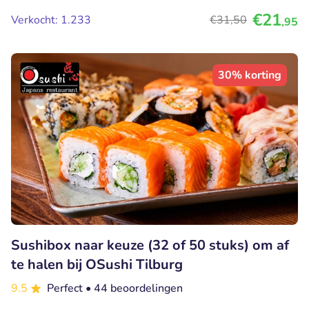
€21
Verkocht: 1.233
€31
,50
,95
30% korting
Sushibox naar keuze (32 of 50 stuks) om af
te halen bij OSushi Tilburg
9.5
Perfect
• 44 beoordelingen