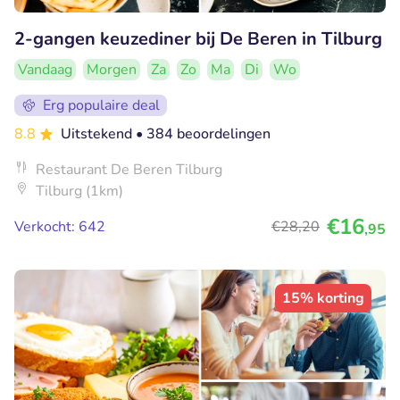
2-gangen keuzediner bij De Beren in Tilburg
Vandaag
Morgen
Za
Zo
Ma
Di
Wo
Erg populaire deal
8.8
Uitstekend
• 384 beoordelingen
Restaurant De Beren Tilburg
Tilburg (1km)
€16
Verkocht: 642
€28
,20
,95
15% korting