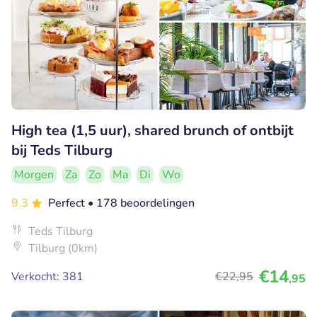
High tea (1,5 uur), shared brunch of ontbijt
bij Teds Tilburg
Morgen
Za
Zo
Ma
Di
Wo
9.3
Perfect
• 178 beoordelingen
Teds Tilburg
Tilburg (0km)
€14
Verkocht: 381
€22
,95
,95