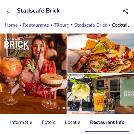
+31208089263
Stadscafé Brick
Bereikbaar tot 23:00 uur
Home
Restaurants
Tilburg
Stadscafé Brick
Cocktail- 
d
Informatie
Foto's
Locatie
Restaurant Info