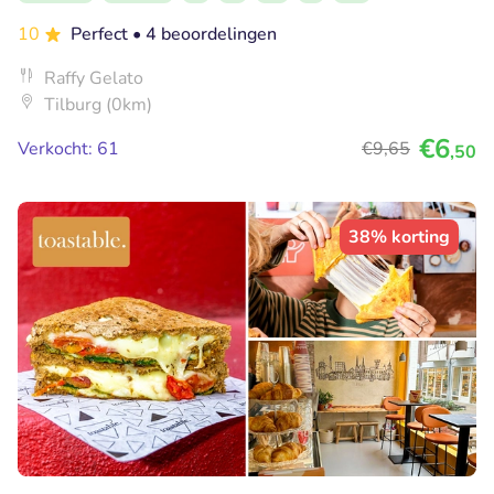
10
Perfect
• 4 beoordelingen
Raffy Gelato
Tilburg (0km)
€6
Verkocht: 61
€9
,65
,50
38% korting