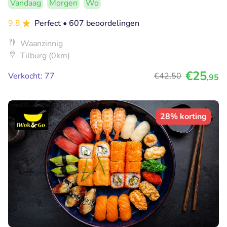
Vandaag
Morgen
Wo
9.8
Perfect
• 607 beoordelingen
Waanzinnig
Tilburg (0km)
€25
Verkocht: 77
€42
,50
,95
28% korting