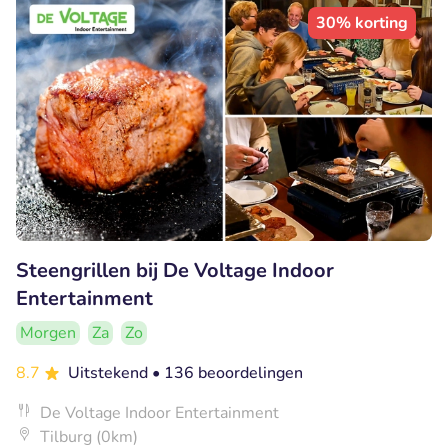
30% korting
Steengrillen bij De Voltage Indoor
Entertainment
Morgen
Za
Zo
8.7
Uitstekend
• 136 beoordelingen
De Voltage Indoor Entertainment
Tilburg (0km)