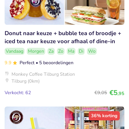
Donut naar keuze + bubble tea of broodje +
iced tea naar keuze voor afhaal of dine-in
Vandaag
Morgen
Za
Zo
Ma
Di
Wo
9.9
Perfect
• 5 beoordelingen
Monkey Coffee Tilburg Station
Tilburg (0km)
€5
Verkocht: 62
€9
,05
,95
36% korting