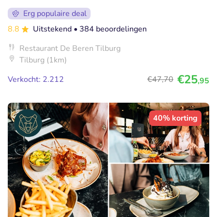
Erg populaire deal
8.8
Uitstekend
• 384 beoordelingen
Restaurant De Beren Tilburg
Tilburg (1km)
€25
Verkocht: 2.212
€47
,70
,95
40% korting