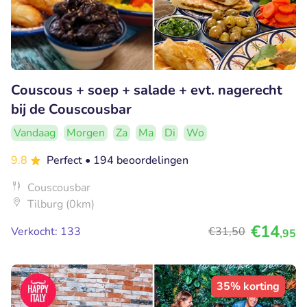
Couscous + soep + salade + evt. nagerecht
bij de Couscousbar
Vandaag
Morgen
Za
Ma
Di
Wo
9.8
Perfect
• 194 beoordelingen
Couscousbar
Tilburg (0km)
€14
Verkocht: 133
€31
,50
,95
35% korting