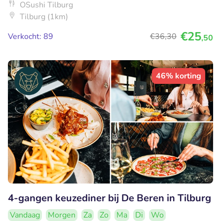
OSushi Tilburg
Tilburg (1km)
€25
Verkocht: 89
€36
,30
,50
46% korting
4-gangen keuzediner bij De Beren in Tilburg
Vandaag
Morgen
Za
Zo
Ma
Di
Wo