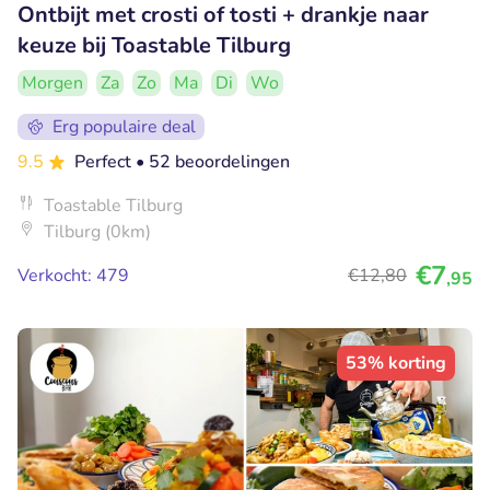
Ontbijt met crosti of tosti + drankje naar
keuze bij Toastable Tilburg
Morgen
Za
Zo
Ma
Di
Wo
Erg populaire deal
9.5
Perfect
• 52 beoordelingen
Toastable Tilburg
Tilburg (0km)
€7
Verkocht: 479
€12
,80
,95
53% korting