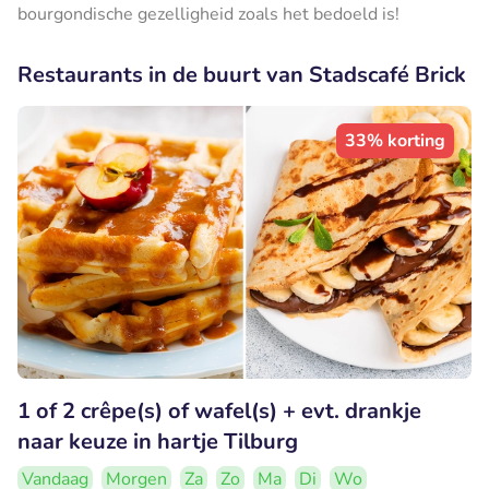
bourgondische gezelligheid zoals het bedoeld is!
Restaurants in de buurt van Stadscafé Brick
33% korting
1 of 2 crêpe(s) of wafel(s) + evt. drankje
naar keuze in hartje Tilburg
Vandaag
Morgen
Za
Zo
Ma
Di
Wo