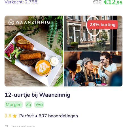
€12
Verkocht: 2.798
€20
,95
28% korting
12-uurtje bij Waanzinnig
Morgen
Za
Wo
9.8
Perfect
• 607 beoordelingen