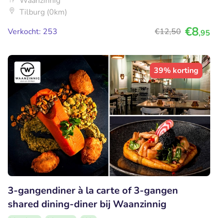
Waanzinnig
Tilburg (0km)
€8
Verkocht: 253
€12
,50
,95
39% korting
3-gangendiner à la carte of 3-gangen
shared dining-diner bij Waanzinnig