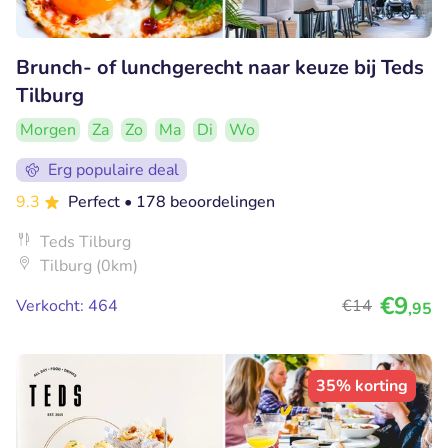
Brunch- of lunchgerecht naar keuze bij Teds
Tilburg
Morgen
Za
Zo
Ma
Di
Wo
Erg populaire deal
9.3
Perfect
• 178 beoordelingen
Teds Tilburg
Tilburg (0km)
€9
Verkocht: 464
€14
,95
35% korting