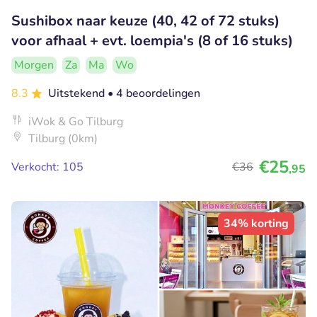
Sushibox naar keuze (40, 42 of 72 stuks)
voor afhaal + evt. loempia's (8 of 16 stuks)
Morgen
Za
Ma
Wo
8.3
Uitstekend
• 4 beoordelingen
iWok & Go Tilburg
Tilburg (0km)
€25
Verkocht: 105
€36
,95
34% korting