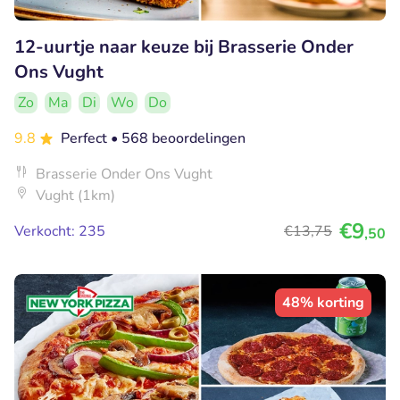
12-uurtje naar keuze bij Brasserie Onder
Ons Vught
Zo
Ma
Di
Wo
Do
9.8
Perfect
• 568 beoordelingen
Brasserie Onder Ons Vught
Vught (1km)
€9
Verkocht: 235
€13
,75
,50
48% korting