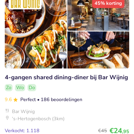
45% korting
4-gangen shared dining-diner bij Bar Wijnig
Zo
Wo
Do
9.6
Perfect
• 186 beoordelingen
Bar Wijnig
's-Hertogenbosch (3km)
€24
Verkocht: 1.118
€45
,95