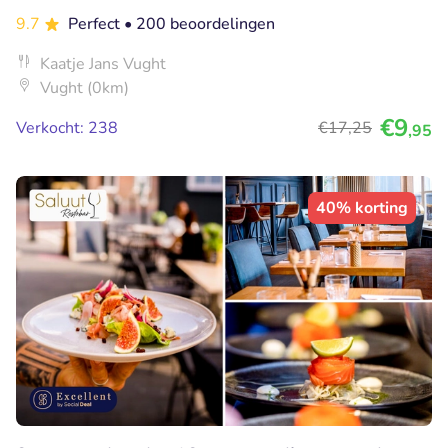
9.7
Perfect
• 200 beoordelingen
Kaatje Jans Vught
Vught (0km)
€9
Verkocht: 238
€17
,25
,95
40% korting