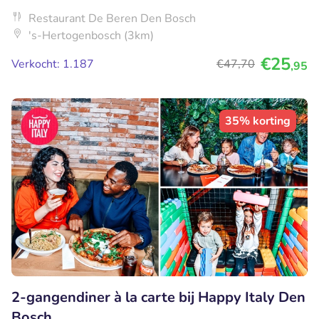
Restaurant De Beren Den Bosch
's-Hertogenbosch (3km)
€25
Verkocht: 1.187
€47
,70
,95
35% korting
2-gangendiner à la carte bij Happy Italy Den
Bosch