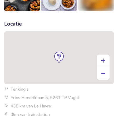
+1
Locatie
Tenking's
Prins Hendriklaan 5, 5261 TP Vught
438 km van Le Havre
0km van treinstation