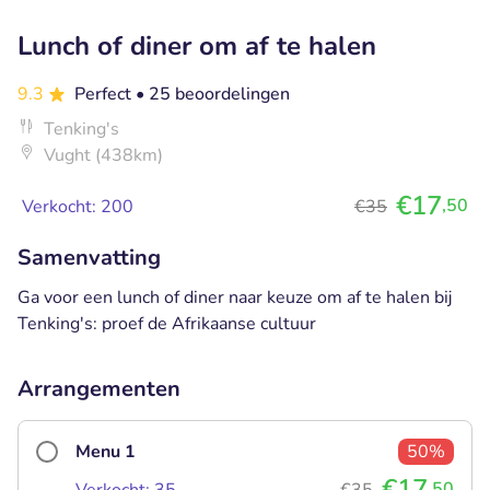
Lunch of diner om af te halen
9.3
Perfect
• 25 beoordelingen
Tenking's
Vught (438km)
€17
,50
Verkocht: 200
€35
Samenvatting
Ga voor een lunch of diner naar keuze om af te halen bij
Tenking's: proef de Afrikaanse cultuur
Arrangementen
Menu 1
50%
€17
,50
Verkocht: 35
€35