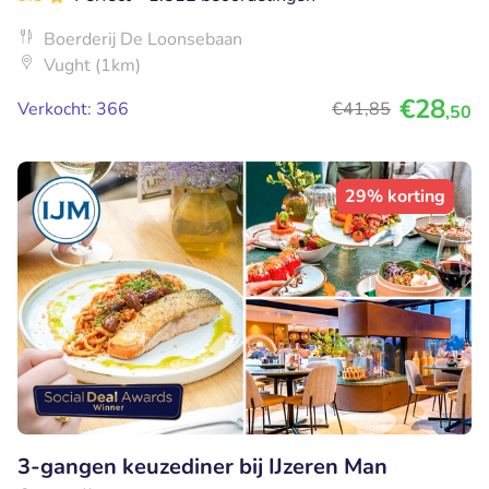
Boerderij De Loonsebaan
Vught (1km)
€28
Verkocht: 366
€41
,85
,50
29% korting
3-gangen keuzediner bij IJzeren Man