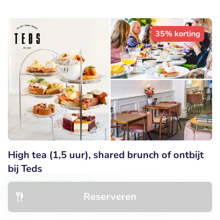
35% korting
High tea (1,5 uur), shared brunch of ontbijt
bij Teds
Zo
Ma
Di
Wo
Do
Reserveren
9.5
Perfect
• 209 beoordelingen
Ontdek
Hotels
Restaurants
Boekingen
Menu