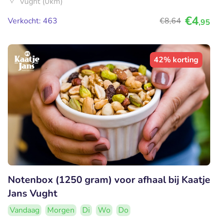
Vught (0km)
€4
Verkocht: 463
€8
,64
,95
42% korting
Notenbox (1250 gram) voor afhaal bij Kaatje
Jans Vught
Vandaag
Morgen
Di
Wo
Do