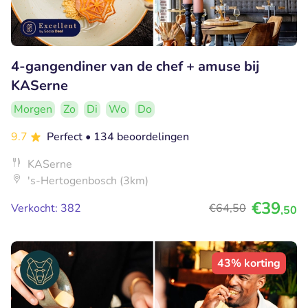
4-gangendiner van de chef + amuse bij
KASerne
Morgen
Zo
Di
Wo
Do
9.7
Perfect
• 134 beoordelingen
KASerne
's-Hertogenbosch (3km)
€39
Verkocht: 382
€64
,50
,50
43% korting