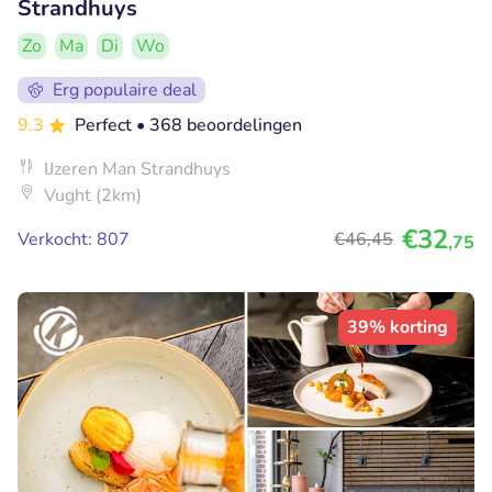
Strandhuys
Zo
Ma
Di
Wo
Erg populaire deal
9.3
Perfect
• 368 beoordelingen
IJzeren Man Strandhuys
Vught (2km)
€32
Verkocht: 807
€46
,45
,75
39% korting