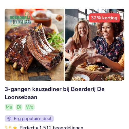
32% korting
3-gangen keuzediner bij Boerderij De
Loonsebaan
Ma
Di
Wo
Erg populaire deal
9.8
Perfect
• 1.512 beoordelingen