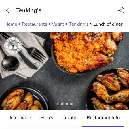
+31208089263
Tenking's
Bereikbaar tot 23:00 uur
Home
Restaurants
Vught
Tenking's
Lunch of diner om
d
Informatie
Foto's
Locatie
Restaurant Info