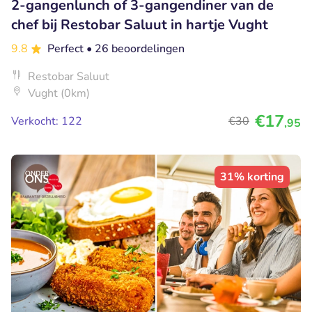
2-gangenlunch of 3-gangendiner van de
chef bij Restobar Saluut in hartje Vught
9.8
Perfect
• 26 beoordelingen
Restobar Saluut
Vught (0km)
€17
Verkocht: 122
€30
,95
31% korting