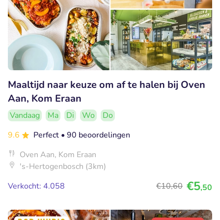
Maaltijd naar keuze om af te halen bij Oven
Aan, Kom Eraan
Vandaag
Ma
Di
Wo
Do
9.6
Perfect
• 90 beoordelingen
Oven Aan, Kom Eraan
's-Hertogenbosch (3km)
€5
Verkocht: 4.058
€10
,60
,50