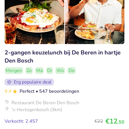
2-gangen keuzelunch bij De Beren in hartje
Den Bosch
Morgen
Zo
Ma
Di
Wo
Do
Erg populaire deal
9.4
Perfect
• 547 beoordelingen
Restaurant De Beren Den Bosch
's-Hertogenbosch (3km)
€12
Verkocht: 2.457
€22
,50