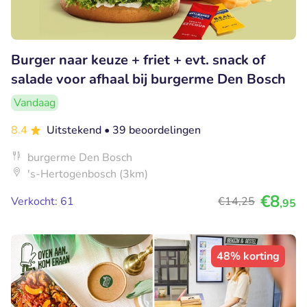
Burger naar keuze + friet + evt. snack of
salade voor afhaal bij burgerme Den Bosch
Vandaag
8.4
Uitstekend
• 39 beoordelingen
burgerme Den Bosch
's-Hertogenbosch (3km)
€8
Verkocht: 61
€14
,25
,95
48% korting