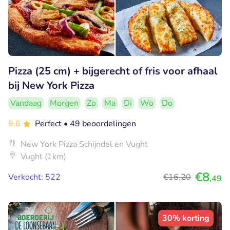
Pizza (25 cm) + bijgerecht of fris voor afhaal
bij New York Pizza
Vandaag
Morgen
Zo
Ma
Di
Wo
Do
9.6
Perfect
• 49 beoordelingen
New York Pizza Schijndel en Vught
Vught (1km)
€8
Verkocht: 522
€16
,20
,49
30% korting