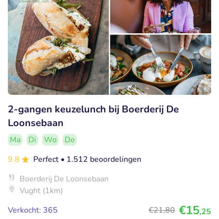
2-gangen keuzelunch bij Boerderij De
Loonsebaan
Ma
Di
Wo
Do
9.8
Perfect
• 1.512 beoordelingen
Boerderij De Loonsebaan
Vught (1km)
€15
Verkocht: 365
€21
,80
,25