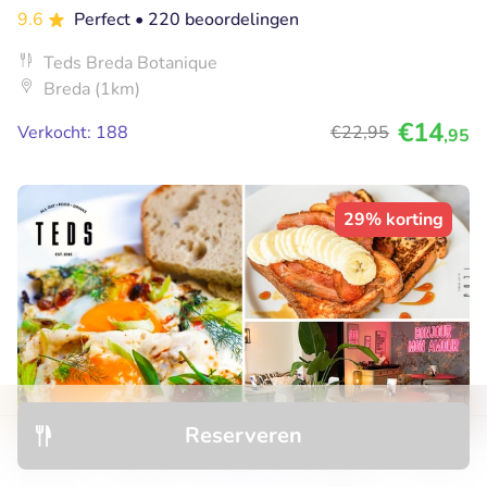
9.6
Perfect
• 220 beoordelingen
Teds Breda Botanique
Breda (1km)
€14
Verkocht: 188
€22
,95
,95
29% korting
Reserveren
Ontdek
Hotels
Restaurants
Boekingen
Menu