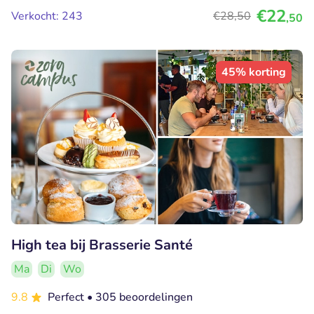
€22
Verkocht: 243
€28
,50
,50
45% korting
High tea bij Brasserie Santé
Ma
Di
Wo
9.8
Perfect
• 305 beoordelingen