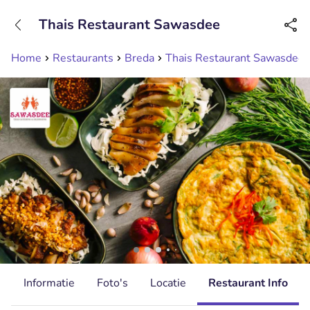
+31208089263
Thais Restaurant Sawasdee
Bereikbaar tot 23:00 uur
Home
Restaurants
Breda
Thais Restaurant Sawasdee
d
Informatie
Foto's
Locatie
Restaurant Info