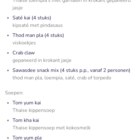
Thaise loempia's met garnalen in krokant gepaneerd
jasje
Saté kai (4 stuks)
kipsaté met pindasaus
Thod man pla (4 stuks)
viskoekjes
Crab claw
gepaneerd in krokant jasje
Sawasdee snack mix (4 stuks p.p., vanaf 2 personen)
thod man pla, loempia, saté, crab of torpedo
Soepen:
Tom yum kai
Thaise kippensoep
Tom kha kai
Thaise kippensoep met kokosmelk
Tom yum pla