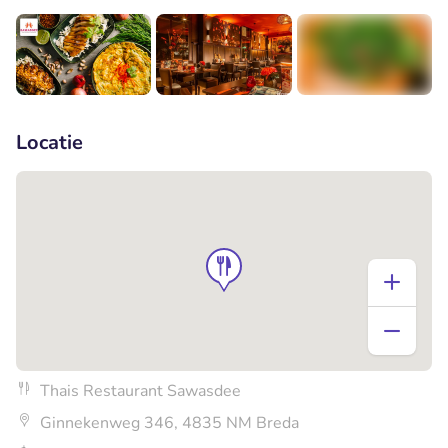
+3
Locatie
Thais Restaurant Sawasdee
Ginnekenweg 346, 4835 NM Breda