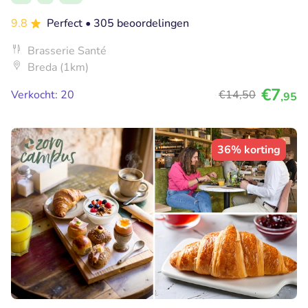
9.8
Perfect
• 305 beoordelingen
Brasserie Santé
Breda (1km)
€7
Verkocht: 20
€14
,50
,95
36% korting