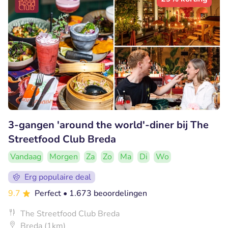
3-gangen 'around the world'-diner bij The
Streetfood Club Breda
Vandaag
Morgen
Za
Zo
Ma
Di
Wo
Erg populaire deal
9.7
Perfect
• 1.673 beoordelingen
The Streetfood Club Breda
Breda (1km)