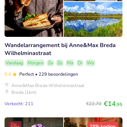
Wandelarrangement bij Anne&Max Breda
Wilhelminastraat
Vandaag
Morgen
Za
Zo
Ma
Di
Wo
9.6
Perfect
• 229 beoordelingen
Anne&Max Breda Wilhelminastraat
Breda (1km)
€14
Verkocht: 211
€22
,70
,95
29% korting