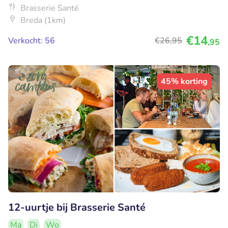
Brasserie Santé
Breda (1km)
€14
Verkocht: 56
€26
,95
,95
45% korting
12-uurtje bij Brasserie Santé
Ma
Di
Wo