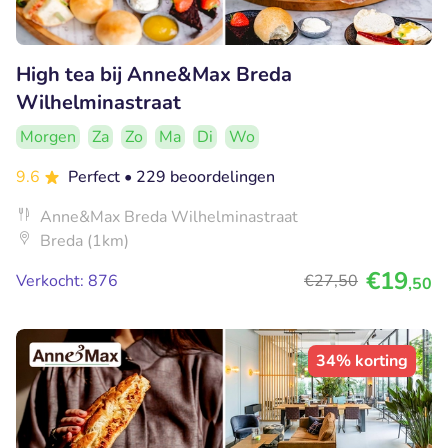
High tea bij Anne&Max Breda
Wilhelminastraat
Morgen
Za
Zo
Ma
Di
Wo
9.6
Perfect
• 229 beoordelingen
Anne&Max Breda Wilhelminastraat
Breda (1km)
€19
Verkocht: 876
€27
,50
,50
34% korting