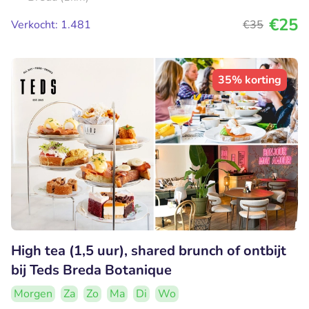
€25
Verkocht: 1.481
€35
35% korting
High tea (1,5 uur), shared brunch of ontbijt
bij Teds Breda Botanique
Morgen
Za
Zo
Ma
Di
Wo