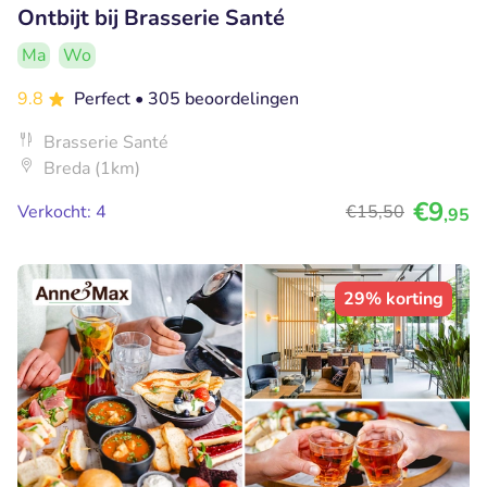
Ontbijt bij Brasserie Santé
Ma
Wo
9.8
Perfect
• 305 beoordelingen
Brasserie Santé
Breda (1km)
€9
Verkocht: 4
€15
,50
,95
29% korting