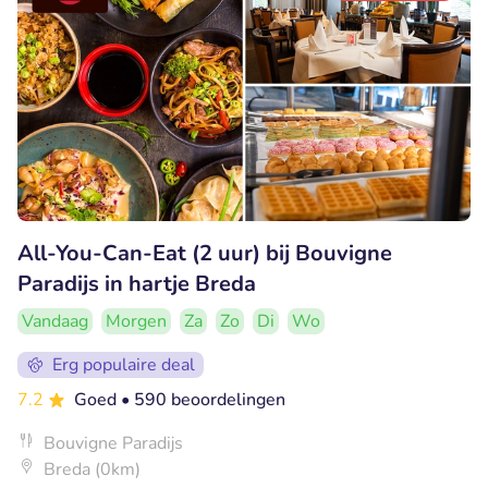
All-You-Can-Eat (2 uur) bij Bouvigne
Paradijs in hartje Breda
Vandaag
Morgen
Za
Zo
Di
Wo
Erg populaire deal
7.2
Goed
• 590 beoordelingen
Bouvigne Paradijs
Breda (0km)