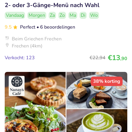
2- oder 3-Gänge-Menü nach Wahl
Vandaag
Morgen
Za
Zo
Ma
Di
Wo
9.5
Perfect
• 6 beoordelingen
Beim Griechen Frechen
Frechen (4km)
€13
Verkocht: 123
€22
,94
,90
38% korting