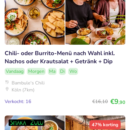
Chili- oder Burrito-Menü nach Wahl inkl.
Nachos oder Krautsalat + Getränk + Dip
Vandaag
Morgen
Ma
Di
Wo
Bambule's Chili
Köln (7km)
€9
Verkocht: 16
€16
,10
,90
47% korting