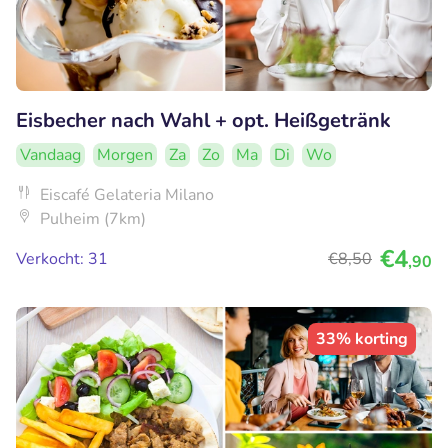
Eisbecher nach Wahl + opt. Heißgetränk
Vandaag
Morgen
Za
Zo
Ma
Di
Wo
Eiscafé Gelateria Milano
Pulheim (7km)
€4
Verkocht: 31
€8
,50
,90
33% korting