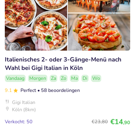
Italienisches 2- oder 3-Gänge-Menü nach
Wahl bei Gigi Italian in Köln
Vandaag
Morgen
Za
Zo
Ma
Di
Wo
9.1
Perfect
• 58 beoordelingen
Gigi Italian
Köln (8km)
€14
Verkocht: 50
€23
,80
,90