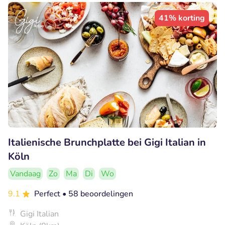
41% korting
Italienische Brunchplatte bei Gigi Italian in
Köln
Vandaag
Zo
Ma
Di
Wo
9.1
Perfect
• 58 beoordelingen
Gigi Italian