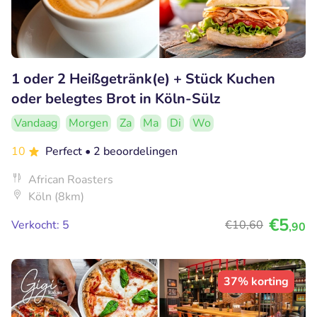
1 oder 2 Heißgetränk(e) + Stück Kuchen
oder belegtes Brot in Köln-Sülz
Vandaag
Morgen
Za
Ma
Di
Wo
10
Perfect
• 2 beoordelingen
African Roasters
Köln (8km)
€5
Verkocht: 5
€10
,60
,90
37% korting