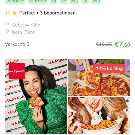
Vandaag
Morgen
Za
Zo
Ma
Di
Wo
10
Perfect
• 3 beoordelingen
Subway Köln
Köln (7km)
€7
Verkocht: 3
€10
,25
,50
44% korting