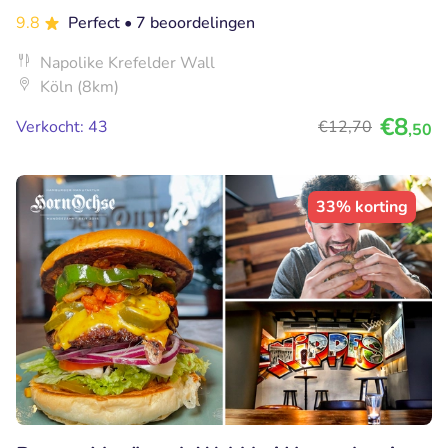
9.8
Perfect
• 7 beoordelingen
Napolike Krefelder Wall
Köln (8km)
€8
Verkocht: 43
€12
,70
,50
33% korting