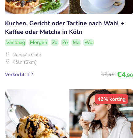
Kuchen, Gericht oder Tartine nach Wahl +
Kaffee oder Matcha in Köln
Vandaag
Morgen
Za
Zo
Ma
Wo
Nanay's Café
Köln (5km)
€4
Verkocht: 12
€7
,95
,90
42% korting