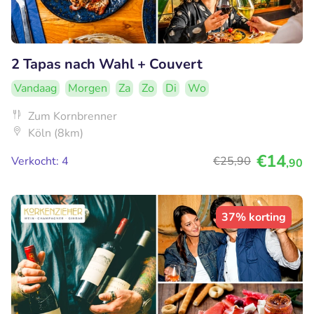
2 Tapas nach Wahl + Couvert
Vandaag
Morgen
Za
Zo
Di
Wo
Zum Kornbrenner
Köln (8km)
€14
Verkocht: 4
€25
,90
,90
37% korting