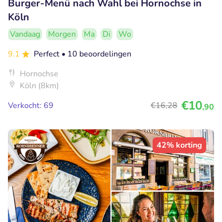
Burger-Menü nach Wahl bei Hornochse in
Köln
Vandaag
Morgen
Ma
Di
Wo
9.1
Perfect
• 10 beoordelingen
Hornochse
Köln (8km)
€10
Verkocht: 69
€16
,28
,90
42% korting