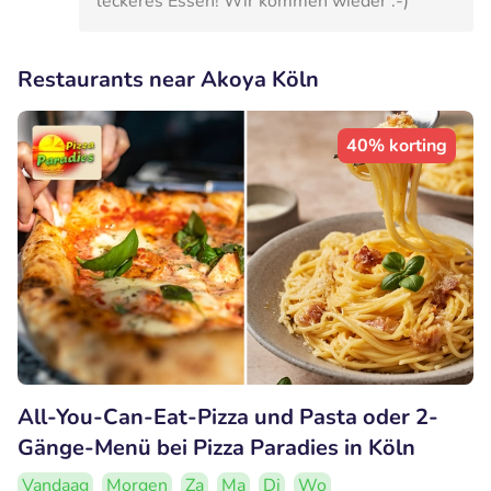
leckeres Essen! Wir kommen wieder :-)
Restaurants near Akoya Köln
40% korting
All-You-Can-Eat-Pizza und Pasta oder 2-
Gänge-Menü bei Pizza Paradies in Köln
Vandaag
Morgen
Za
Ma
Di
Wo