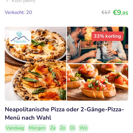
Köln (8km)
€9
Verkocht: 20
€17
,95
33% korting
Neapolitanische Pizza oder 2-Gänge-Pizza-
Menü nach Wahl
Vandaag
Morgen
Za
Zo
Di
Wo