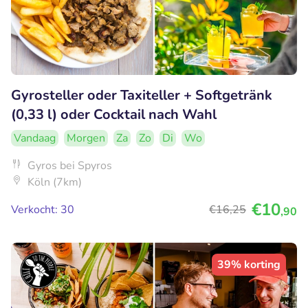
Gyrosteller oder Taxiteller + Softgetränk
(0,33 l) oder Cocktail nach Wahl
Vandaag
Morgen
Za
Zo
Di
Wo
Gyros bei Spyros
Köln (7km)
€10
Verkocht: 30
€16
,25
,90
39% korting