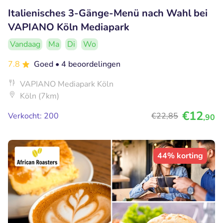
Italienisches 3-Gänge-Menü nach Wahl bei
VAPIANO Köln Mediapark
Vandaag
Ma
Di
Wo
7.8
Goed
• 4 beoordelingen
VAPIANO Mediapark Köln
Köln (7km)
€12
Verkocht: 200
€22
,85
,90
44% korting