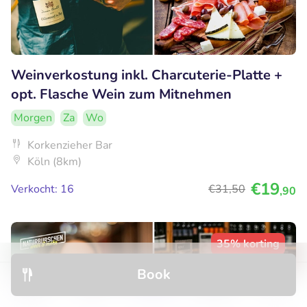
Weinverkostung inkl. Charcuterie-Platte +
opt. Flasche Wein zum Mitnehmen
Morgen
Za
Wo
Korkenzieher Bar
Köln (8km)
€19
Verkocht: 16
€31
,50
,90
35% korting
Book
Discover
Hotels
Restaurants
Bookings
Menu