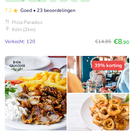
7.2
Goed
• 23 beoordelingen
Pizza Paradies
Köln (2km)
€8
Verkocht: 120
€14
,85
,90
39% korting