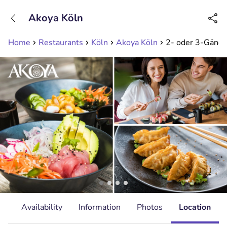
+31208089263
Akoya Köln
Available until 23:00
Home
Restaurants
Köln
Akoya Köln
2- oder 3-Gänge
ls
Availability
Information
Photos
Location