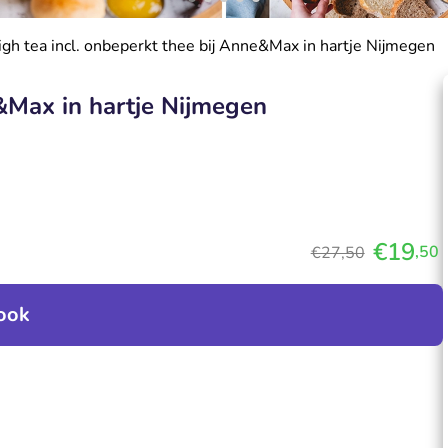
igh tea incl. onbeperkt thee bij Anne&Max in hartje Nijmegen
e&Max in hartje Nijmegen
€19
,50
€27,50
ook