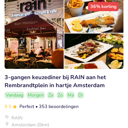
36% korting
3-gangen keuzediner bij RAIN aan het
Rembrandtplein in hartje Amsterdam
Vandaag
Morgen
Za
Zo
Ma
Di
9.5
Perfect
• 353 beoordelingen
RAIN
Amsterdam (0km)