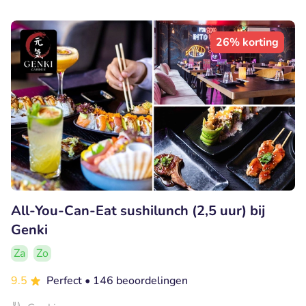
26% korting
All-You-Can-Eat sushilunch (2,5 uur) bij
Genki
Za
Zo
9.5
Perfect
• 146 beoordelingen