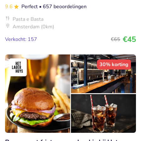
9.6
Perfect
• 657 beoordelingen
Pasta e Basta
Amsterdam (0km)
€45
Verkocht: 157
€65
30% korting