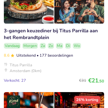
3-gangen keuzediner bij Titus Parrilla aan
het Rembrandtplein
Vandaag
Morgen
Za
Zo
Ma
Di
Wo
8.6
Uitstekend
• 177 beoordelingen
Titus Parrilla
Amsterdam (0km)
€21
Verkocht: 27
€31
,50
26% korting