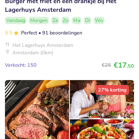
Burger met friet en een drankje bij Het
Lagerhuys Amsterdam
Vandaag
Morgen
Za
Zo
Ma
Di
Wo
9.5
Perfect
• 91 beoordelingen
Het Lagerhuys Amsterdam
Amsterdam (0km)
€17
Verkocht: 150
€25
,50
27% korting