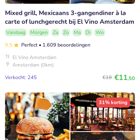
Mixed grill, Mexicaans 3-gangendiner à la
carte of lunchgerecht bij El Vino Amsterdam
Vandaag
Morgen
Za
Zo
Ma
Di
Wo
9.5
Perfect
• 1.609 beoordelingen
El Vino Amsterdam
Amsterdam (0km)
€11
Verkocht: 245
€19
,50
31% korting