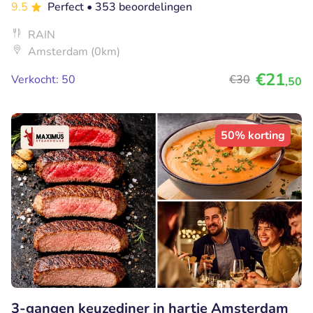
9.5
Perfect
• 353 beoordelingen
RAIN
Amsterdam (0km)
€21
Verkocht: 50
€30
,50
50% korting
3-gangen keuzediner in hartje Amsterdam