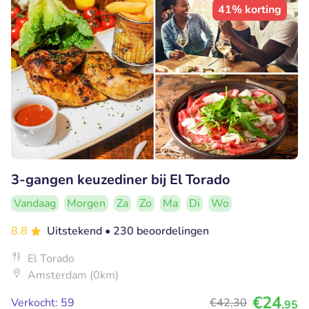
41% korting
3-gangen keuzediner bij El Torado
Vandaag
Morgen
Za
Zo
Ma
Di
Wo
8.8
Uitstekend
• 230 beoordelingen
El Torado
Amsterdam (0km)
€24
Verkocht: 59
€42
,30
,95