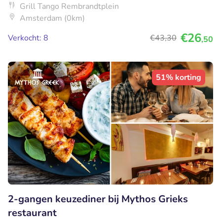
Grill Tango Rembrandtplein
Amsterdam (0km)
€26
Verkocht: 8
€43
,30
,50
51% korting
2-gangen keuzediner bij Mythos Grieks
restaurant