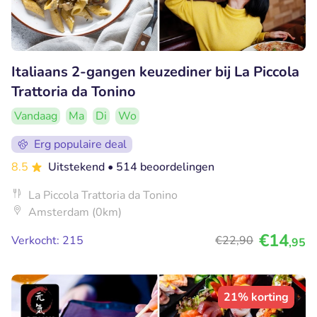
Italiaans 2-gangen keuzediner bij La Piccola
Trattoria da Tonino
Vandaag
Ma
Di
Wo
Erg populaire deal
8.5
Uitstekend
• 514 beoordelingen
La Piccola Trattoria da Tonino
Amsterdam (0km)
€14
Verkocht: 215
€22
,90
,95
21% korting