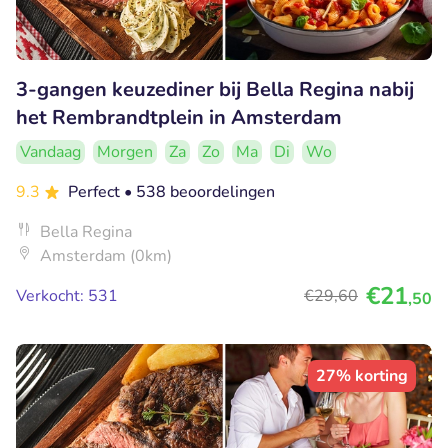
3-gangen keuzediner bij Bella Regina nabij
het Rembrandtplein in Amsterdam
Vandaag
Morgen
Za
Zo
Ma
Di
Wo
9.3
Perfect
• 538 beoordelingen
Bella Regina
Amsterdam (0km)
€21
Verkocht: 531
€29
,60
,50
27% korting