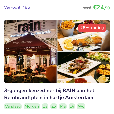
€24
Verkocht: 485
€38
,50
28% korting
3-gangen keuzediner bij RAIN aan het
Rembrandtplein in hartje Amsterdam
Vandaag
Morgen
Za
Zo
Ma
Di
Wo