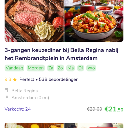
3-gangen keuzediner bij Bella Regina nabij
het Rembrandtplein in Amsterdam
Vandaag
Morgen
Za
Zo
Ma
Di
Wo
9.3
Perfect
• 538 beoordelingen
Bella Regina
Amsterdam (0km)
€21
Verkocht: 24
€29
,60
,50