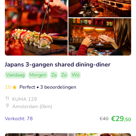
Japans 3-gangen shared dining-diner
Vandaag
Morgen
Za
Zo
Wo
10
Perfect
• 3 beoordelingen
KUMA 129
Amsterdam (0km)
€29
Verkocht: 78
€40
,50