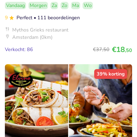
Vandaag
Morgen
Za
Zo
Ma
Wo
9
Perfect
• 111 beoordelingen
Mythos Grieks restaurant
Amsterdam (0km)
€18
Verkocht: 86
€37
,50
,50
39% korting