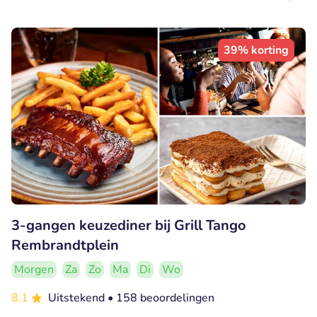
39% korting
3-gangen keuzediner bij Grill Tango
Rembrandtplein
Morgen
Za
Zo
Ma
Di
Wo
8.1
Uitstekend
• 158 beoordelingen