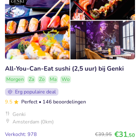
All-You-Can-Eat sushi (2,5 uur) bij Genki
Morgen
Za
Zo
Ma
Wo
Erg populaire deal
9.5
Perfect
• 146 beoordelingen
Genki
Amsterdam (0km)
€31
Verkocht: 978
€39
,95
,50