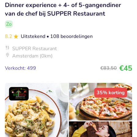
Dinner experience + 4- of 5-gangendiner
van de chef bij SUPPER Restaurant
Zo
8.2
Uitstekend
• 108 beoordelingen
SUPPER Restaurant
Amsterdam (0km)
€45
Verkocht: 499
€83
,50
35% korting