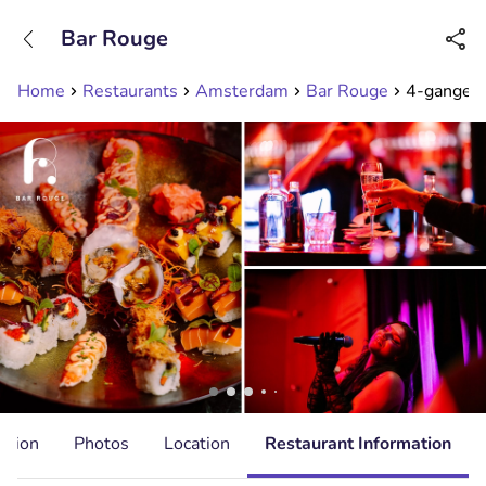
+31208089263
Bar Rouge
Available until 23:00
Home
Restaurants
Amsterdam
Bar Rouge
4-gangen 
ation
Photos
Location
Restaurant Information