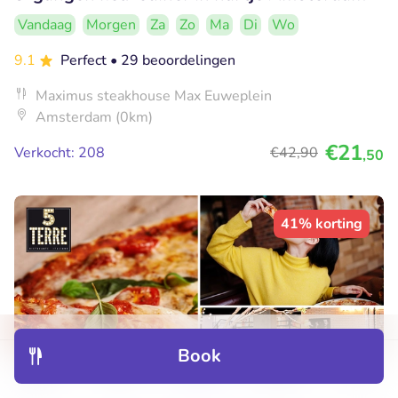
Vandaag
Morgen
Za
Zo
Ma
Di
Wo
9.1
Perfect
• 29 beoordelingen
Maximus steakhouse Max Euweplein
Amsterdam (0km)
€21
Verkocht: 208
€42
,90
,50
41% korting
Book
Discover
Hotels
Restaurants
Bookings
Menu