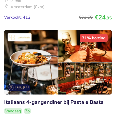
Genki
Amsterdam (0km)
€24
Verkocht: 412
€33
,50
,95
31% korting
Italiaans 4-gangendiner bij Pasta e Basta
Vandaag
Zo