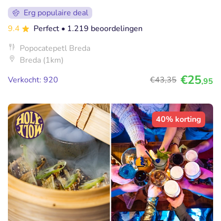
Erg populaire deal
9.4
Perfect
• 1.219 beoordelingen
Popocatepetl Breda
Breda (1km)
€25
Verkocht: 920
€43
,35
,95
40% korting