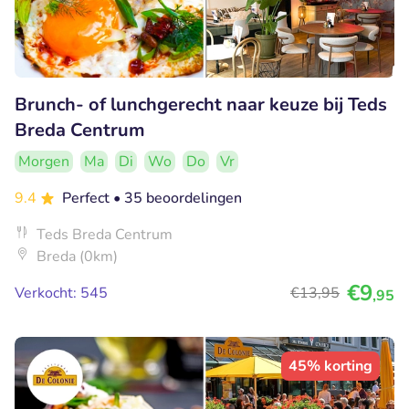
Brunch- of lunchgerecht naar keuze bij Teds
Breda Centrum
Morgen
Ma
Di
Wo
Do
Vr
9.4
Perfect
• 35 beoordelingen
Teds Breda Centrum
Breda (0km)
€9
Verkocht: 545
€13
,95
,95
45% korting