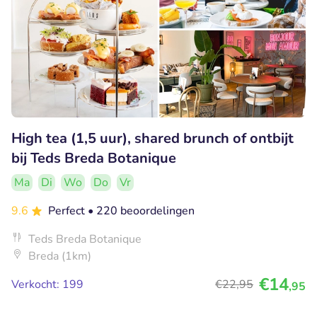
High tea (1,5 uur), shared brunch of ontbijt
bij Teds Breda Botanique
Ma
Di
Wo
Do
Vr
9.6
Perfect
• 220 beoordelingen
Teds Breda Botanique
Breda (1km)
€14
Verkocht: 199
€22
,95
,95