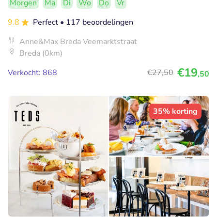
Morgen
Ma
Di
Wo
Do
Vr
9.8
Perfect
• 117 beoordelingen
Anne&Max Breda Veemarktstraat
Breda (0km)
€19
Verkocht: 868
€27
,50
,50
35% korting