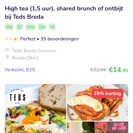
High tea (1,5 uur), shared brunch of ontbijt
bij Teds Breda
Ma
Di
Wo
Do
Vr
9.4
Perfect
• 35 beoordelingen
Teds Breda Centrum
Breda (0km)
€14
Verkocht: 825
€22
,95
,95
29% korting