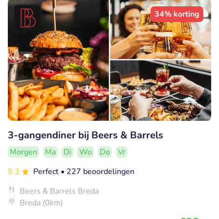
34% korting
3-gangendiner bij Beers & Barrels
Morgen
Ma
Di
Wo
Do
Vr
9.3
Perfect
• 227 beoordelingen
Beers & Barrels Breda
Breda (0km)