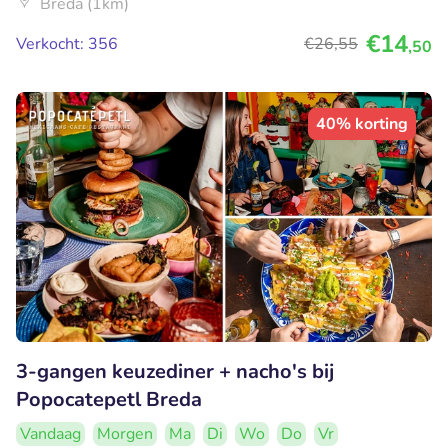
Breda (1km)
€14
Verkocht: 356
€26
,55
,50
40% korting
3-gangen keuzediner + nacho's bij
Popocatepetl Breda
Vandaag
Morgen
Ma
Di
Wo
Do
Vr