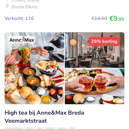
Chidóz Breda
Breda (0km)
€9
Verkocht: 116
€14
,50
,95
29% korting
High tea bij Anne&Max Breda
Veemarktstraat