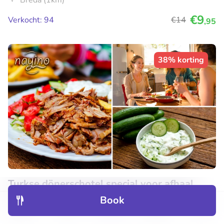
Breda (1km)
€9
Verkocht: 94
€14
,95
38% korting
Turkse dönerschotel special voor afhaal
Book
Vandaag
Discover
Hotels
Restaurants
Bookings
Menu
9.4
Perfect
• 33 beoordelingen