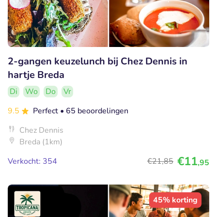
2-gangen keuzelunch bij Chez Dennis in
hartje Breda
Di
Wo
Do
Vr
9.5
Perfect
• 65 beoordelingen
Chez Dennis
Breda (1km)
€11
Verkocht: 354
€21
,85
,95
45% korting