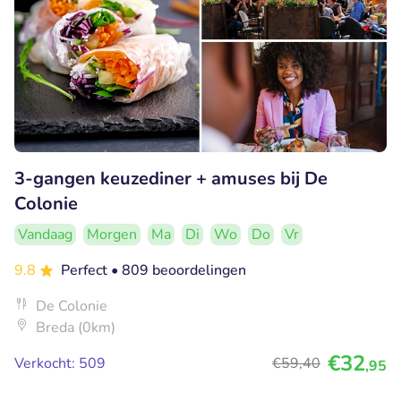
3-gangen keuzediner + amuses bij De
Colonie
Vandaag
Morgen
Ma
Di
Wo
Do
Vr
9.8
Perfect
• 809 beoordelingen
De Colonie
Breda (0km)
€32
Verkocht: 509
€59
,40
,95