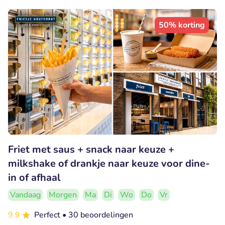
50% korting
Friet met saus + snack naar keuze +
milkshake of drankje naar keuze voor dine-
in of afhaal
Vandaag
Morgen
Ma
Di
Wo
Do
Vr
9.9
Perfect
• 30 beoordelingen