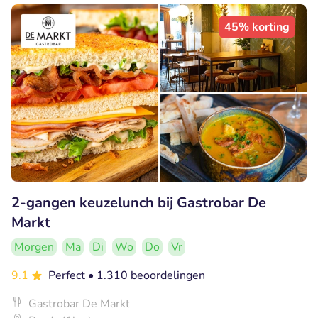
45% korting
2-gangen keuzelunch bij Gastrobar De
Markt
Morgen
Ma
Di
Wo
Do
Vr
9.1
Perfect
• 1.310 beoordelingen
Gastrobar De Markt