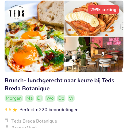
29% korting
Brunch- lunchgerecht naar keuze bij Teds
Breda Botanique
Morgen
Ma
Di
Wo
Do
Vr
9.6
Perfect
• 220 beoordelingen
Teds Breda Botanique