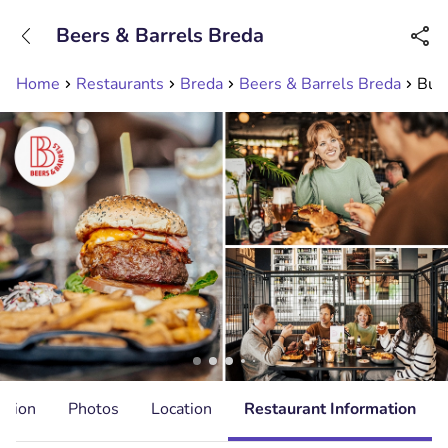
+31208089263
Beers & Barrels Breda
Available until 23:00
Home
Restaurants
Breda
Beers & Barrels Breda
Burg
ation
Photos
Location
Restaurant Information