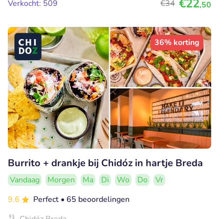
€22
Verkocht: 509
€34
,50
36% korting
Burrito + drankje bij Chidóz in hartje Breda
Vandaag
Morgen
Ma
Di
Wo
Do
Vr
9.6
Perfect
• 65 beoordelingen