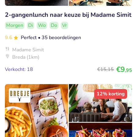
2-gangenlunch naar keuze bij Madame Simit
Morgen
Di
Wo
Do
Vr
9.6
Perfect
• 35 beoordelingen
Madame Simit
Breda (1km)
€9
Verkocht: 18
€15
,15
,95
12% korting