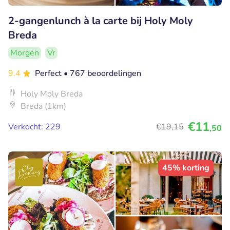
2-gangenlunch à la carte bij Holy Moly
Breda
Morgen
Vr
9.4
Perfect
• 767 beoordelingen
Holy Moly Breda
Breda (1km)
€11
Verkocht: 229
€19
,15
,50
45% korting