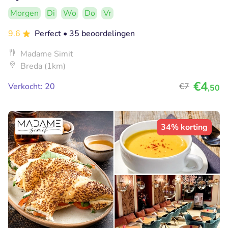
Morgen
Di
Wo
Do
Vr
9.6
Perfect
• 35 beoordelingen
Madame Simit
Breda (1km)
€4
Verkocht: 20
€7
,50
34% korting