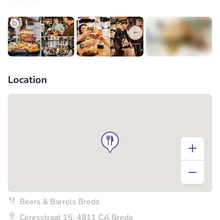
+3
Location
Beers & Barrels Breda
Ceresstraat 15, 4811 CA Breda