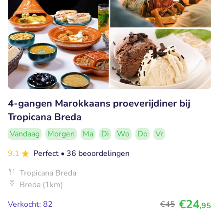
4-gangen Marokkaans proeverijdiner bij
Tropicana Breda
Vandaag
Morgen
Ma
Di
Wo
Do
Vr
9.1
Perfect
• 36 beoordelingen
Tropicana Breda
Breda (1km)
€24
Verkocht: 82
€45
,95