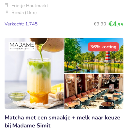
Frietje Houtmarkt
Breda (1km)
€4
Verkocht: 1.745
€9
,90
,95
36% korting
Matcha met een smaakje + melk naar keuze
bij Madame Simit