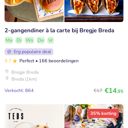
2-gangendiner à la carte bij Bregje Breda
Ma
Di
Wo
Do
Vr
Erg populaire deal
9.7
Perfect
• 166 beoordelingen
Bregje Breda
Breda (1km)
€14
Verkocht: 864
€17
,95
35% korting