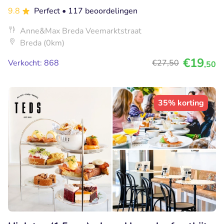
9.8
Perfect
• 117 beoordelingen
Anne&Max Breda Veemarktstraat
Breda (0km)
€19
Verkocht: 868
€27
,50
,50
35% korting