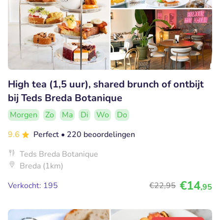
High tea (1,5 uur), shared brunch of ontbijt
bij Teds Breda Botanique
Morgen
Zo
Ma
Di
Wo
Do
9.6
Perfect
• 220 beoordelingen
Teds Breda Botanique
Breda (1km)
€14
Verkocht: 195
€22
,95
,95