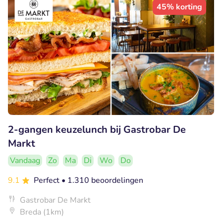
45% korting
2-gangen keuzelunch bij Gastrobar De
Markt
Vandaag
Zo
Ma
Di
Wo
Do
9.1
Perfect
• 1.310 beoordelingen
Gastrobar De Markt
Breda (1km)