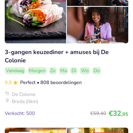
3-gangen keuzediner + amuses bij De
Colonie
Vandaag
Morgen
Zo
Ma
Di
Wo
Do
9.8
Perfect
• 808 beoordelingen
De Colonie
Breda (0km)
€32
Verkocht: 500
€59
,40
,95