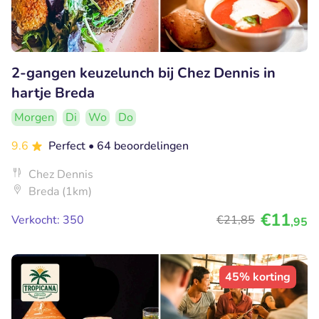
2-gangen keuzelunch bij Chez Dennis in
hartje Breda
Morgen
Di
Wo
Do
9.6
Perfect
• 64 beoordelingen
Chez Dennis
Breda (1km)
€11
Verkocht: 350
€21
,85
,95
45% korting