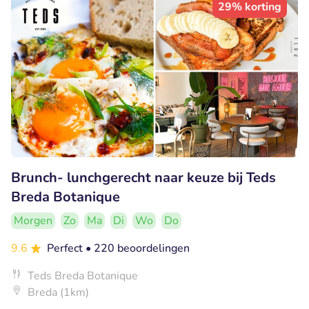
29% korting
Brunch- lunchgerecht naar keuze bij Teds
Breda Botanique
Morgen
Zo
Ma
Di
Wo
Do
9.6
Perfect
• 220 beoordelingen
Teds Breda Botanique
Breda (1km)