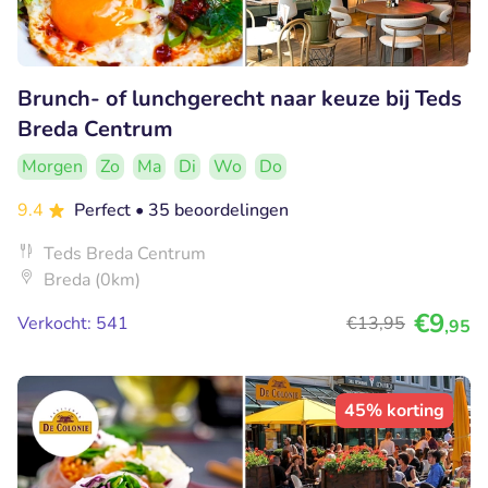
Brunch- of lunchgerecht naar keuze bij Teds
Breda Centrum
Morgen
Zo
Ma
Di
Wo
Do
9.4
Perfect
• 35 beoordelingen
Teds Breda Centrum
Breda (0km)
€9
Verkocht: 541
€13
,95
,95
45% korting