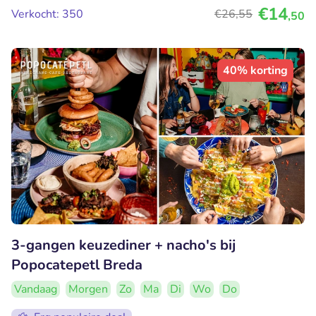
€14
Verkocht: 350
€26
,55
,50
40% korting
3-gangen keuzediner + nacho's bij
Popocatepetl Breda
Vandaag
Morgen
Zo
Ma
Di
Wo
Do