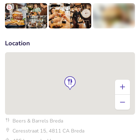
+3
Location
Beers & Barrels Breda
Ceresstraat 15, 4811 CA Breda