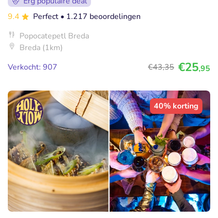
Erg populaire deal
9.4
Perfect
• 1.217 beoordelingen
Popocatepetl Breda
Breda (1km)
€25
Verkocht: 907
€43
,35
,95
40% korting