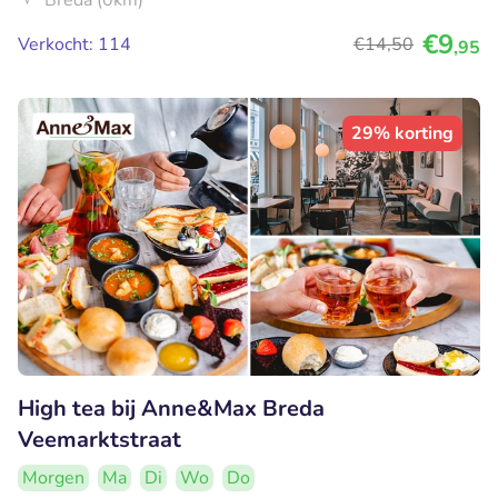
Breda (0km)
€9
Verkocht: 114
€14
,50
,95
29% korting
High tea bij Anne&Max Breda
Veemarktstraat
Morgen
Ma
Di
Wo
Do