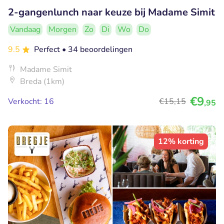
2-gangenlunch naar keuze bij Madame Simit
Vandaag
Morgen
Zo
Di
Wo
Do
9.5
Perfect
• 34 beoordelingen
Madame Simit
Breda (1km)
€9
Verkocht: 16
€15
,15
,95
12% korting