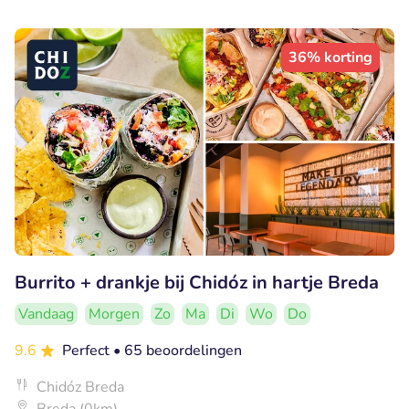
36% korting
Burrito + drankje bij Chidóz in hartje Breda
Vandaag
Morgen
Zo
Ma
Di
Wo
Do
9.6
Perfect
• 65 beoordelingen
Chidóz Breda