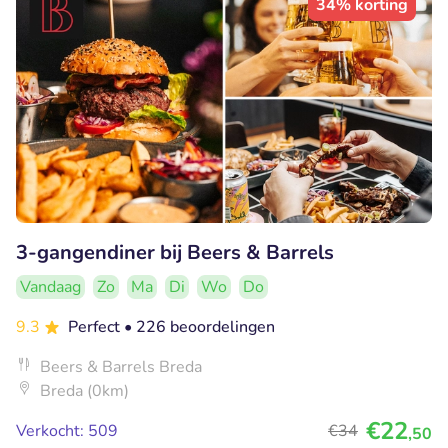
34% korting
3-gangendiner bij Beers & Barrels
Vandaag
Zo
Ma
Di
Wo
Do
9.3
Perfect
• 226 beoordelingen
Beers & Barrels Breda
Breda (0km)
€22
Verkocht: 509
€34
,50