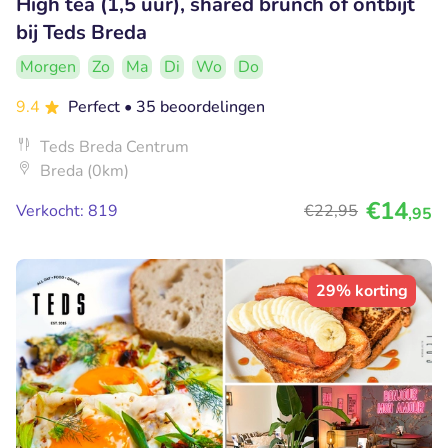
High tea (1,5 uur), shared brunch of ontbijt
bij Teds Breda
Morgen
Zo
Ma
Di
Wo
Do
9.4
Perfect
• 35 beoordelingen
Teds Breda Centrum
Breda (0km)
€14
Verkocht: 819
€22
,95
,95
29% korting