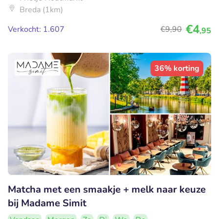
Breda (1km)
€4
Verkocht: 1.607
€9
,90
,95
36% korting
Matcha met een smaakje + melk naar keuze
bij Madame Simit