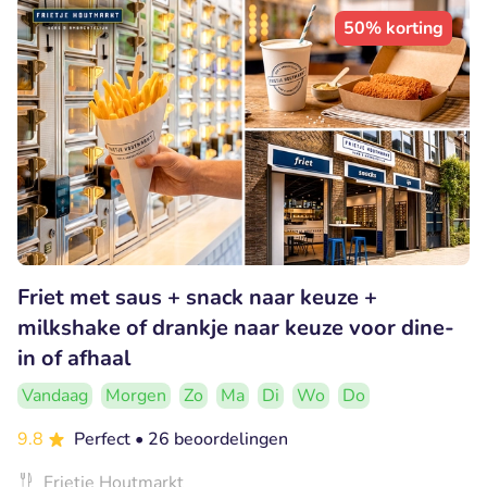
50% korting
Friet met saus + snack naar keuze +
milkshake of drankje naar keuze voor dine-
in of afhaal
Vandaag
Morgen
Zo
Ma
Di
Wo
Do
9.8
Perfect
• 26 beoordelingen
Frietje Houtmarkt