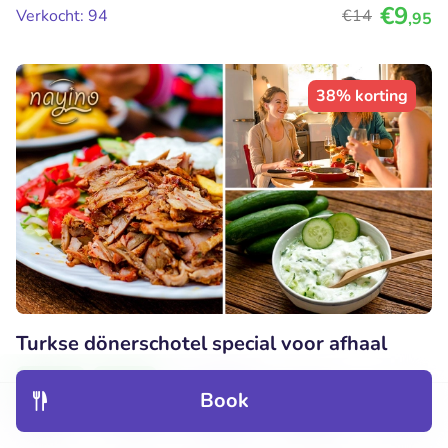
€9
Verkocht: 94
€14
,95
38% korting
Turkse dönerschotel special voor afhaal
Vandaag
Morgen
Book
9.4
Perfect
• 33 beoordelingen
Discover
Hotels
Restaurants
Bookings
Menu