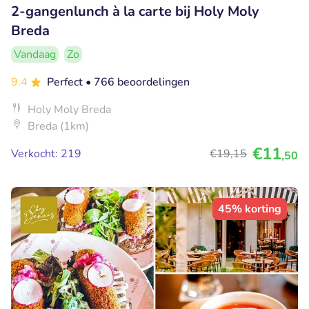
2-gangenlunch à la carte bij Holy Moly
Breda
Vandaag
Zo
9.4
Perfect
• 766 beoordelingen
Holy Moly Breda
Breda (1km)
€11
Verkocht: 219
€19
,15
,50
45% korting