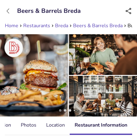
+31208089263
Beers & Barrels Breda
Available until 23:00
Home
Restaurants
Breda
Beers & Barrels Breda
Burg
ation
Photos
Location
Restaurant Information