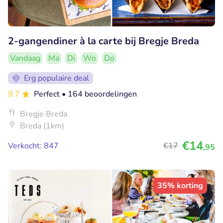
2-gangendiner à la carte bij Bregje Breda
Vandaag
Ma
Di
Wo
Do
Erg populaire deal
9.7
Perfect
• 164 beoordelingen
Bregje Breda
Breda (1km)
€14
Verkocht: 847
€17
,95
35% korting