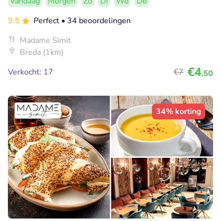
Vandaag
Morgen
Zo
Di
Wo
Do
9.5
Perfect
• 34 beoordelingen
Madame Simit
Breda (1km)
€4
Verkocht: 17
€7
,50
34% korting