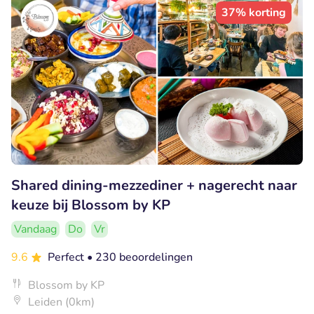
37% korting
Shared dining-mezzediner + nagerecht naar
keuze bij Blossom by KP
Vandaag
Do
Vr
9.6
Perfect
• 230 beoordelingen
Blossom by KP
Leiden (0km)