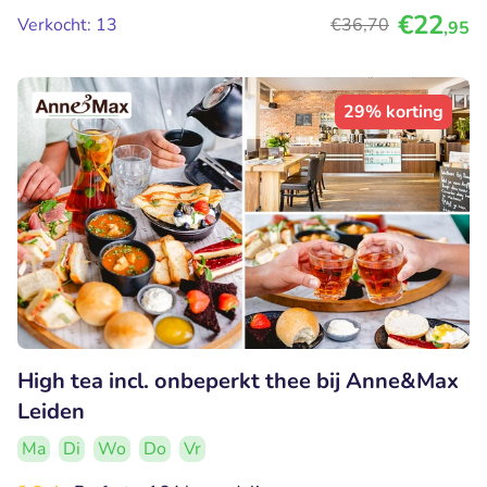
€22
Verkocht: 13
€36
,70
,95
29% korting
High tea incl. onbeperkt thee bij Anne&Max
Leiden
Ma
Di
Wo
Do
Vr