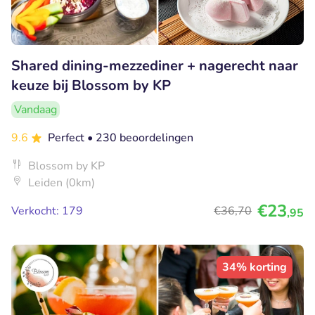
Shared dining-mezzediner + nagerecht naar
keuze bij Blossom by KP
Vandaag
9.6
Perfect
• 230 beoordelingen
Blossom by KP
Leiden (0km)
€23
Verkocht: 179
€36
,70
,95
34% korting