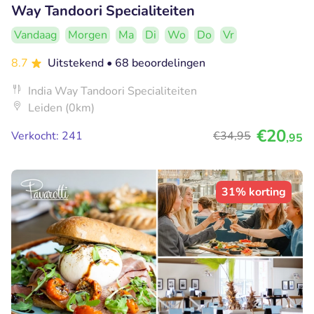
Way Tandoori Specialiteiten
Vandaag
Morgen
Ma
Di
Wo
Do
Vr
8.7
Uitstekend
• 68 beoordelingen
India Way Tandoori Specialiteiten
Leiden (0km)
€20
Verkocht: 241
€34
,95
,95
31% korting