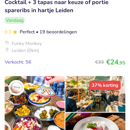
Cocktail + 3 tapas naar keuze of portie
spareribs in hartje Leiden
Vandaag
9.3
Perfect
• 19 beoordelingen
Funky Monkey
Leiden (0km)
€24
Verkocht: 56
€33
,95
37% korting