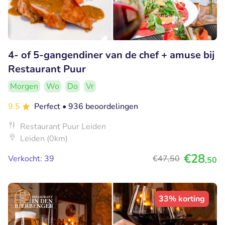
4- of 5-gangendiner van de chef + amuse bij
Restaurant Puur
Morgen
Wo
Do
Vr
9.5
Perfect
• 936 beoordelingen
Restaurant Puur Leiden
Leiden (0km)
€28
Verkocht: 39
€47
,50
,50
33% korting