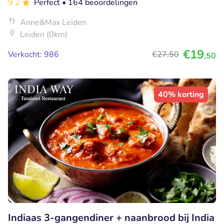
9.2
Perfect
• 164 beoordelingen
Anne&Max Leiden
Leiden (0km)
€19
Verkocht: 986
€27
,50
,50
40% korting
Indiaas 3-gangendiner + naanbrood bij India