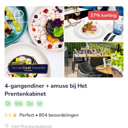
37% korting
4-gangendiner + amuse bij Het
Prentenkabinet
Di
Wo
Do
Vr
9.6
Perfect
• 804 beoordelingen
Het Prentenkabinet