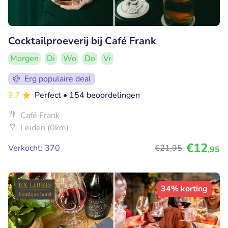
Cocktailproeverij bij Café Frank
Morgen
Di
Wo
Do
Vr
Erg populaire deal
9.7
Perfect
• 154 beoordelingen
Café Frank
Leiden (0km)
€12
Verkocht: 370
€21
,95
,95
34% korting