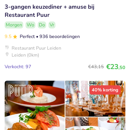
3-gangen keuzediner + amuse bij
Restaurant Puur
Morgen
Wo
Do
Vr
9.5
Perfect
• 936 beoordelingen
Restaurant Puur Leiden
Leiden (0km)
€23
Verkocht: 97
€43
,15
,50
40% korting