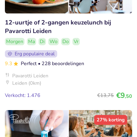
12-uurtje of 2-gangen keuzelunch bij
Pavarotti Leiden
Morgen
Ma
Di
Wo
Do
Vr
Erg populaire deal
9.3
Perfect
• 228 beoordelingen
Pavarotti Leiden
Leiden (0km)
€9
Verkocht: 1.476
€13
,75
,50
27% korting