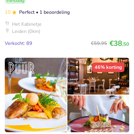
Vandaag
10
Perfect
• 1 beoordeling
Het Kabinetje
Leiden (0km)
€38
Verkocht: 89
€59
,95
,50
46% korting