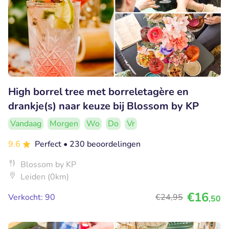
High borrel tree met borreletagère en
drankje(s) naar keuze bij Blossom by KP
Vandaag
Morgen
Wo
Do
Vr
9.6
Perfect
• 230 beoordelingen
Blossom by KP
Leiden (0km)
€16
Verkocht: 90
€24
,95
,50