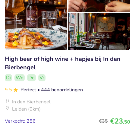
High beer of high wine + hapjes bij In den
Bierbengel
Di
Wo
Do
Vr
9.5
Perfect
• 444 beoordelingen
In den Bierbengel
Leiden (0km)
€23
Verkocht: 256
€35
,50