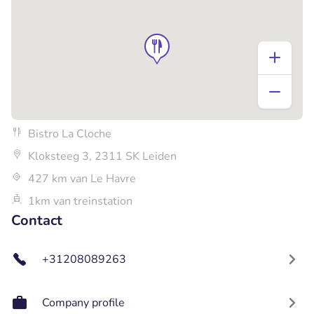
Bistro La Cloche
Kloksteeg 3, 2311 SK Leiden
427 km van Le Havre
1km van treinstation
Contact
+31208089263
Company profile