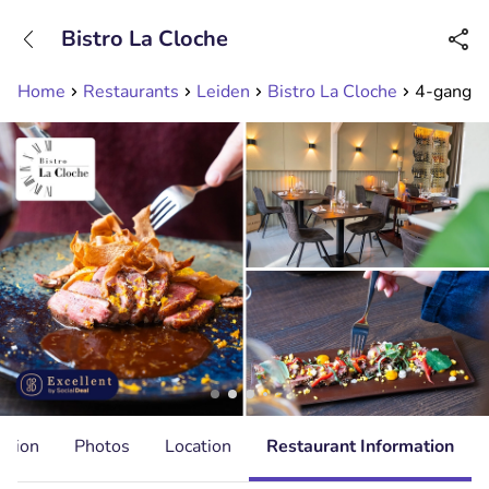
+31208089263
Bistro La Cloche
Available until 23:00
Home
Restaurants
Leiden
Bistro La Cloche
4-gangend
ation
Photos
Location
Restaurant Information