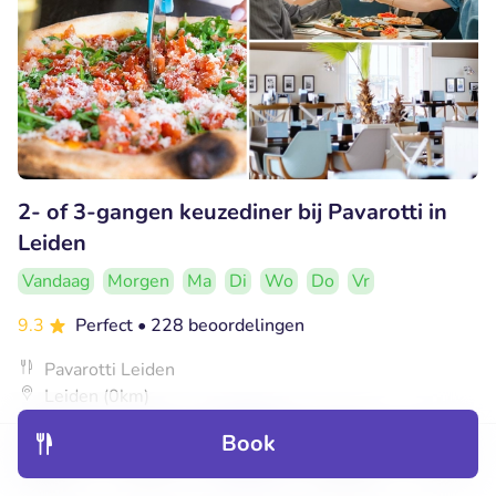
2- of 3-gangen keuzediner bij Pavarotti in
Leiden
Vandaag
Morgen
Ma
Di
Wo
Do
Vr
9.3
Perfect
• 228 beoordelingen
Pavarotti Leiden
Leiden (0km)
€21
Verkocht: 310
€29
,50
Book
,50
Discover
Hotels
Restaurants
Bookings
Menu