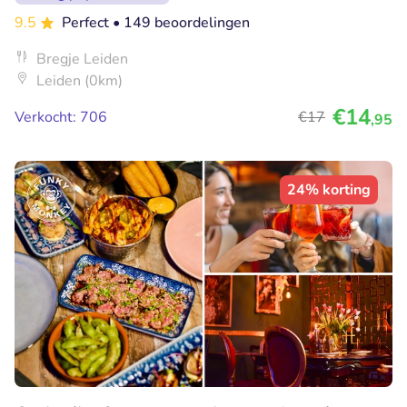
9.5
Perfect
• 149 beoordelingen
Bregje Leiden
Leiden (0km)
€14
Verkocht: 706
€17
,95
24% korting