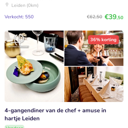
Leiden (0km)
€39
Verkocht: 550
€62
,50
,50
36% korting
4-gangendiner van de chef + amuse in
hartje Leiden