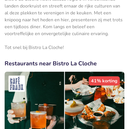
landen doorkruist en streeft ernaar de rijke culturen van
al deze plekken te verenigen in de keuken. Met een
knipoog naar het heden en hier, presenteren zij met trots
een tijdloos diner. Kom langs en beleef een
voortreffelijke en onvergetelijke culinaire ervaring.
Tot snel bij Bistro La Cloche!
Restaurants near Bistro La Cloche
41% korting