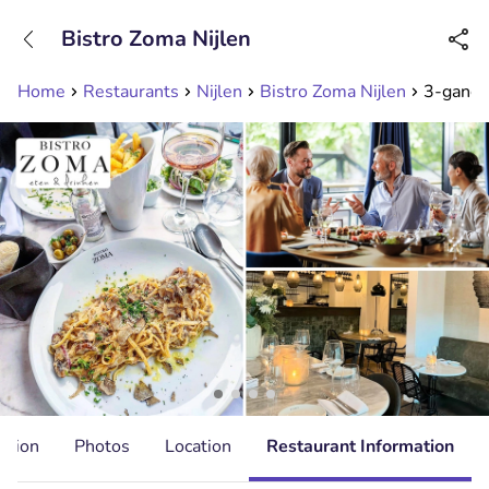
+31208089263
Bistro Zoma Nijlen
Available until 23:00
Home
Restaurants
Nijlen
Bistro Zoma Nijlen
3-gangen
ation
Photos
Location
Restaurant Information