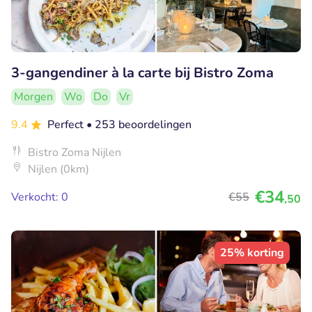
3-gangendiner à la carte bij Bistro Zoma
Morgen
Wo
Do
Vr
9.4
Perfect
• 253 beoordelingen
Bistro Zoma Nijlen
Nijlen (0km)
€34
Verkocht: 0
€55
,50
25% korting