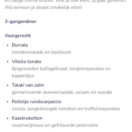
en zalige crème brûlée. Wat je ook kiest: jij gaat genieten.
Wij wensen je alvast smakelijk eten!
3-gangendiner
Voorgerecht
Burrata
tomatensalade en basilicum
Vitello tonato
fijngesneden kalfsgebraad, tonijnmayonaise en
kappertjes
Tataki van zalm
gemarineerde zeewiersalade, sesam en wasabi
Rolletje rundscarpaccio
rucola, zongedroogde tomaten en truffelmayonaise
Kaaskroketten
rozemarijnsaus en gefrituurde peterselie