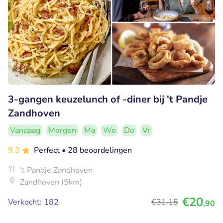
3-gangen keuzelunch of -diner bij 't Pandje
Zandhoven
Vandaag
Morgen
Ma
Wo
Do
Vr
9.3
Perfect
• 28 beoordelingen
't Pandje Zandhoven
Zandhoven (5km)
€20
Verkocht: 182
€31
,15
,90