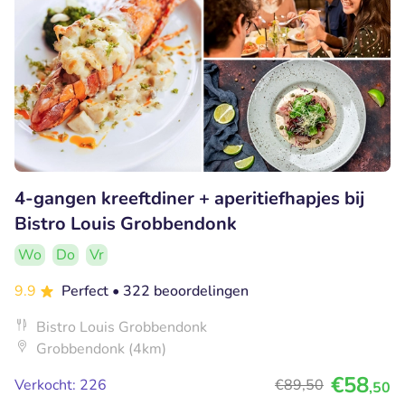
4-gangen kreeftdiner + aperitiefhapjes bij
Bistro Louis Grobbendonk
Wo
Do
Vr
9.9
Perfect
• 322 beoordelingen
Bistro Louis Grobbendonk
Grobbendonk (4km)
€58
Verkocht: 226
€89
,50
,50