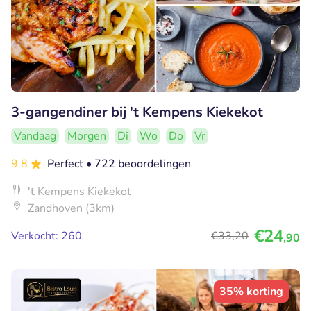
3-gangendiner bij 't Kempens Kiekekot
Vandaag
Morgen
Di
Wo
Do
Vr
9.8
Perfect
• 722 beoordelingen
't Kempens Kiekekot
Zandhoven (3km)
€24
Verkocht: 260
€33
,20
,90
35% korting