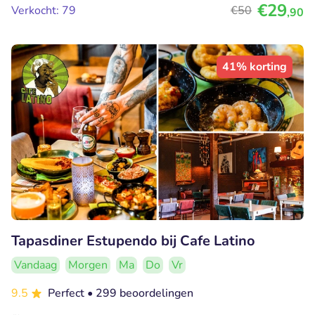
€29
Verkocht: 79
€50
,90
41% korting
Tapasdiner Estupendo bij Cafe Latino
Vandaag
Morgen
Ma
Do
Vr
9.5
Perfect
• 299 beoordelingen