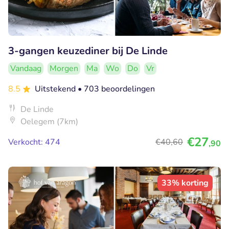
3-gangen keuzediner bij De Linde
Vandaag
Morgen
Ma
Wo
Do
Vr
8.5
Uitstekend
• 703 beoordelingen
De Linde
Oelegem (7km)
€27
Verkocht: 474
€40
,60
,90
33% korting