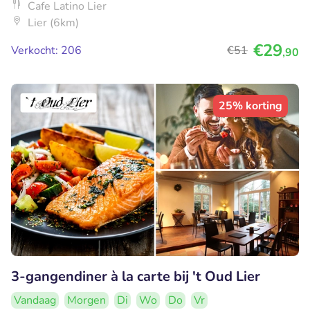
Cafe Latino Lier
Lier (6km)
€29
Verkocht: 206
€51
,90
25% korting
3-gangendiner à la carte bij 't Oud Lier
Vandaag
Morgen
Di
Wo
Do
Vr