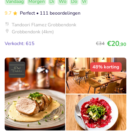
Vandaag
Morgen
Di
Wo
Do
Vr
9.7
Perfect
• 111 beoordelingen
Tandoori Flamez Grobbendonk
Grobbendonk (4km)
€20
Verkocht: 615
€34
,90
48% korting