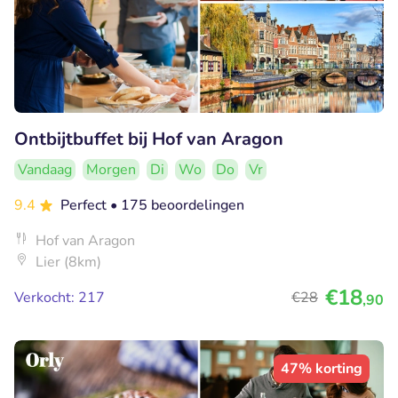
Ontbijtbuffet bij Hof van Aragon
Vandaag
Morgen
Di
Wo
Do
Vr
9.4
Perfect
• 175 beoordelingen
Hof van Aragon
Lier (8km)
€18
Verkocht: 217
€28
,90
47% korting