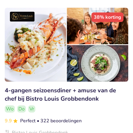
38% korting
4-gangen seizoensdiner + amuse van de
chef bij Bistro Louis Grobbendonk
Wo
Do
Vr
9.9
Perfect
• 322 beoordelingen
Bistro Louis Grobbendonk