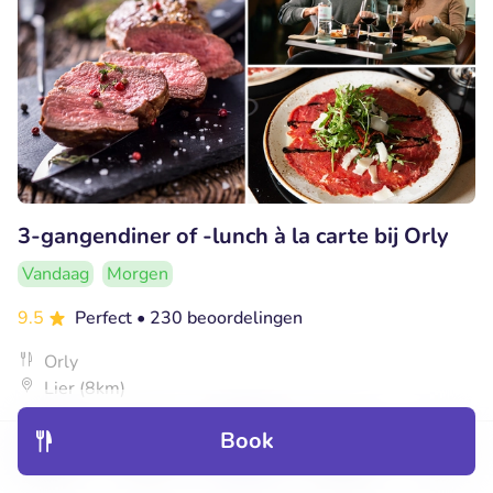
3-gangendiner of -lunch à la carte bij Orly
Vandaag
Morgen
9.5
Perfect
• 230 beoordelingen
Orly
Lier (8km)
€28
Verkocht: 329
€53
,65
,50
Book
Discover
Hotels
Restaurants
Bookings
Menu