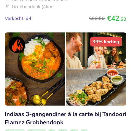
Grobbendonk (4km)
€42
Verkocht: 94
€68
,50
,50
39% korting
Indiaas 3-gangendiner à la carte bij Tandoori
Flamez Grobbendonk