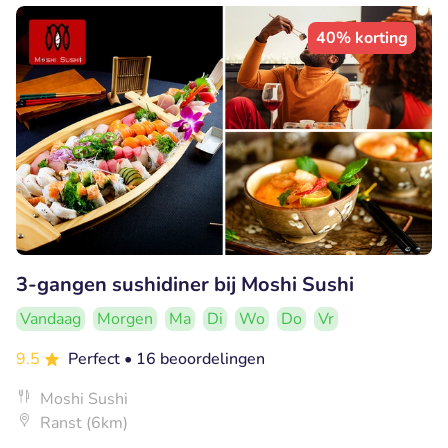
40% korting
3-gangen sushidiner bij Moshi Sushi
Vandaag
Morgen
Ma
Di
Wo
Do
Vr
9.5
Perfect
• 16 beoordelingen
Moshi Sushi
Ranst (6km)