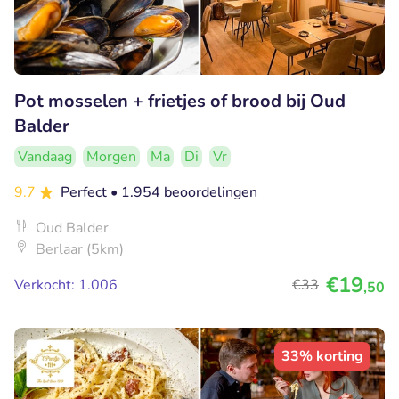
Pot mosselen + frietjes of brood bij Oud
Balder
Vandaag
Morgen
Ma
Di
Vr
9.7
Perfect
• 1.954 beoordelingen
Oud Balder
Berlaar (5km)
€19
Verkocht: 1.006
€33
,50
33% korting