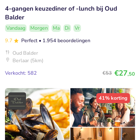
4-gangen keuzediner of -lunch bij Oud
Balder
Vandaag
Morgen
Ma
Di
Vr
9.7
Perfect
• 1.954 beoordelingen
Oud Balder
Berlaar (5km)
€27
Verkocht: 582
€53
,50
41% korting