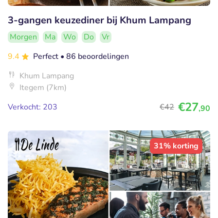
3-gangen keuzediner bij Khum Lampang
Morgen
Ma
Wo
Do
Vr
9.4
Perfect
• 86 beoordelingen
Khum Lampang
Itegem (7km)
€27
Verkocht: 203
€42
,90
31% korting