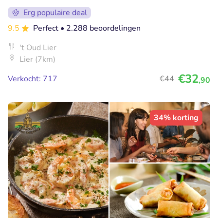
Erg populaire deal
9.5
Perfect
• 2.288 beoordelingen
't Oud Lier
Lier (7km)
€32
Verkocht: 717
€44
,90
34% korting