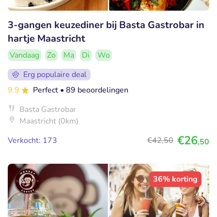
3-gangen keuzediner bij Basta Gastrobar in
hartje Maastricht
Vandaag
Zo
Ma
Di
Wo
Erg populaire deal
9.9
Perfect
• 89 beoordelingen
Basta Gastrobar
Maastricht (0km)
€26
Verkocht: 173
€42
,50
,50
36% korting