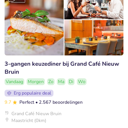
3-gangen keuzediner bij Grand Café Nieuw
Bruin
Vandaag
Morgen
Zo
Ma
Di
Wo
Erg populaire deal
9.7
Perfect
• 2.567 beoordelingen
Grand Café Nieuw Bruin
Maastricht (0km)