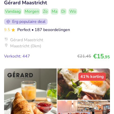
Gérard Maastricht
Vandaag
Morgen
Zo
Ma
Di
Wo
Erg populaire deal
9.5
Perfect
• 187 beoordelingen
Gérard Maastricht
Maastricht (0km)
€15
Verkocht: 447
€21
,45
,95
41% korting