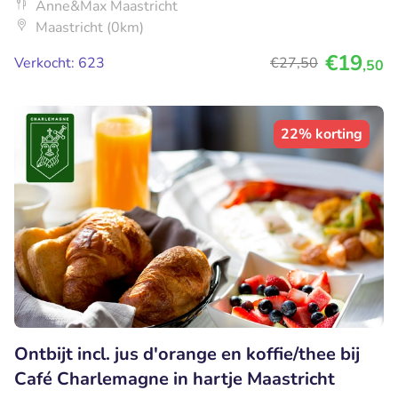
Anne&Max Maastricht
Maastricht (0km)
€19
Verkocht: 623
€27
,50
,50
22% korting
Ontbijt incl. jus d'orange en koffie/thee bij
Café Charlemagne in hartje Maastricht