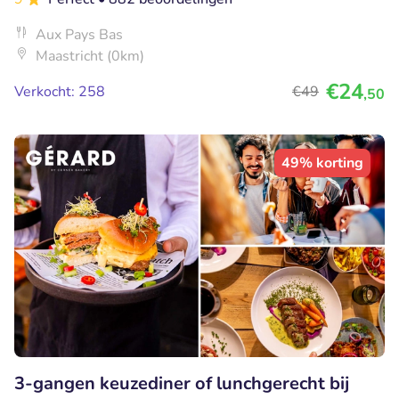
Aux Pays Bas
Maastricht (0km)
€24
Verkocht: 258
€49
,50
49% korting
3-gangen keuzediner of lunchgerecht bij