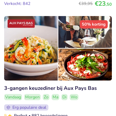
€23
Verkocht: 842
€39
,95
,50
50% korting
3-gangen keuzediner bij Aux Pays Bas
Vandaag
Morgen
Zo
Ma
Di
Wo
Erg populaire deal
9
Perfect
• 882 beoordelingen