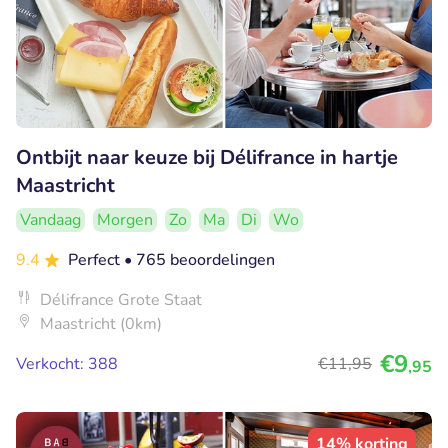
Ontbijt naar keuze bij Délifrance in hartje
Maastricht
Vandaag
Morgen
Zo
Ma
Di
Wo
9.4
Perfect
• 765 beoordelingen
Délifrance Grote Staat
Maastricht (0km)
€9
Verkocht: 388
€11
,95
,95
14% korting