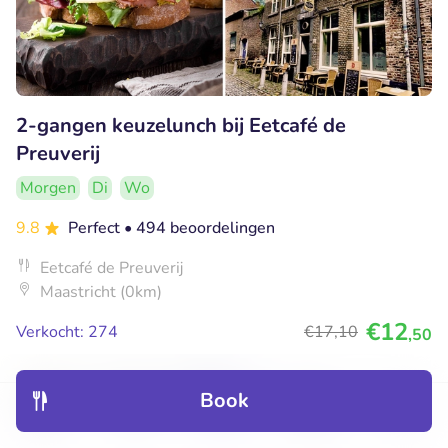
2-gangen keuzelunch bij Eetcafé de
Preuverij
Morgen
Di
Wo
9.8
Perfect
• 494 beoordelingen
Eetcafé de Preuverij
Maastricht (0km)
€12
Verkocht: 274
€17
,10
,50
Book
36% korting
Discover
Hotels
Restaurants
Bookings
Menu