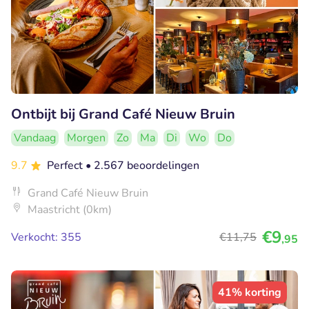
Ontbijt bij Grand Café Nieuw Bruin
Vandaag
Morgen
Zo
Ma
Di
Wo
Do
9.7
Perfect
• 2.567 beoordelingen
Grand Café Nieuw Bruin
Maastricht (0km)
€9
Verkocht: 355
€11
,75
,95
41% korting