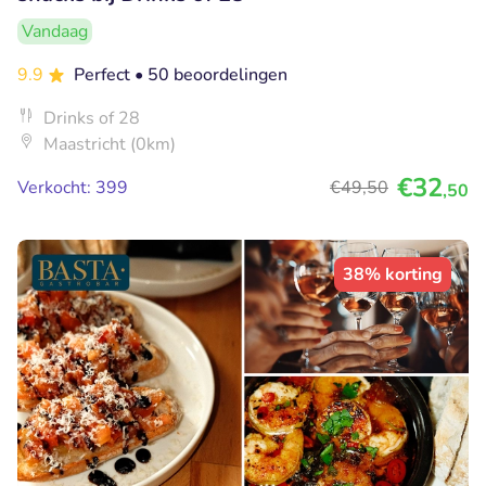
Vandaag
9.9
Perfect
• 50 beoordelingen
Drinks of 28
Maastricht (0km)
€32
Verkocht: 399
€49
,50
,50
38% korting