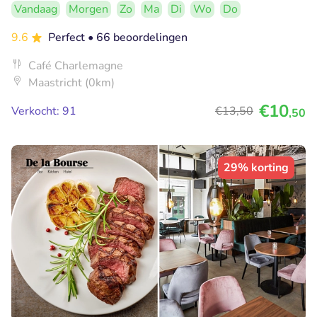
Vandaag
Morgen
Zo
Ma
Di
Wo
Do
9.6
Perfect
• 66 beoordelingen
Café Charlemagne
Maastricht (0km)
€10
Verkocht: 91
€13
,50
,50
29% korting