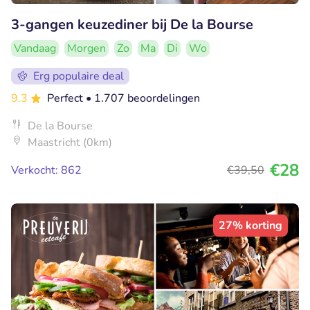
3-gangen keuzediner bij De la Bourse
Vandaag
Morgen
Zo
Ma
Di
Wo
Erg populaire deal
9.3
Perfect
• 1.707 beoordelingen
De la Bourse
Maastricht (0km)
€28
Verkocht: 862
€39
,50
27% korting