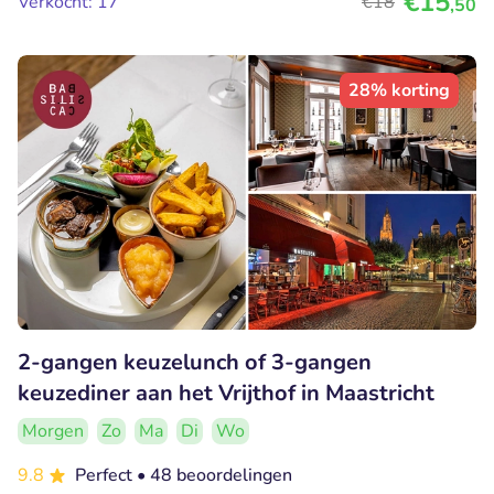
€15
Verkocht: 17
€18
,50
28% korting
2-gangen keuzelunch of 3-gangen
keuzediner aan het Vrijthof in Maastricht
Morgen
Zo
Ma
Di
Wo
9.8
Perfect
• 48 beoordelingen