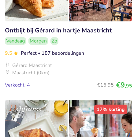
Ontbijt bij Gérard in hartje Maastricht
Vandaag
Morgen
Zo
9.5
Perfect
• 187 beoordelingen
Gérard Maastricht
Maastricht (0km)
€9
Verkocht: 4
€16
,95
,95
17% korting