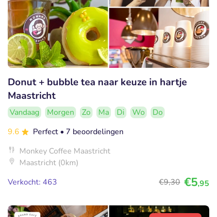
Donut + bubble tea naar keuze in hartje
Maastricht
Vandaag
Morgen
Zo
Ma
Di
Wo
Do
9.6
Perfect
• 7 beoordelingen
Monkey Coffee Maastricht
Maastricht (0km)
€5
Verkocht: 463
€9
,30
,95