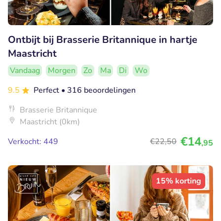
Ontbijt bij Brasserie Britannique in hartje
Maastricht
Vandaag
Morgen
Zo
Ma
Di
Wo
9.5
Perfect
• 316 beoordelingen
Brasserie Britannique
Maastricht (0km)
€14
Verkocht: 449
€22
,50
,95
15% korting