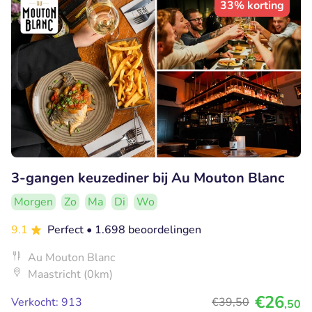
33% korting
3-gangen keuzediner bij Au Mouton Blanc
Morgen
Zo
Ma
Di
Wo
9.1
Perfect
• 1.698 beoordelingen
Au Mouton Blanc
Maastricht (0km)
€26
Verkocht: 913
€39
,50
,50