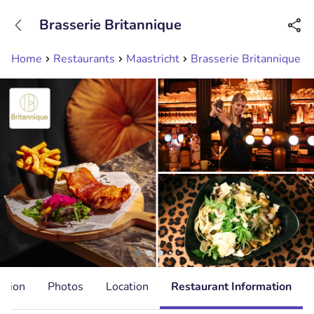
+31208089263
Brasserie Britannique
Available until 23:00
Home
Restaurants
Maastricht
Brasserie Britannique
ation
Photos
Location
Restaurant Information