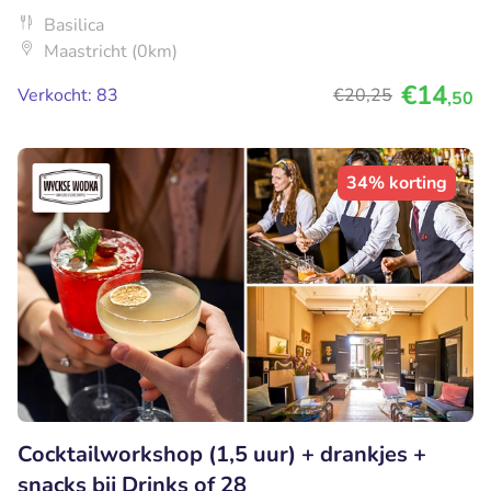
Basilica
Maastricht (0km)
€14
Verkocht: 83
€20
,25
,50
34% korting
Cocktailworkshop (1,5 uur) + drankjes +
snacks bij Drinks of 28