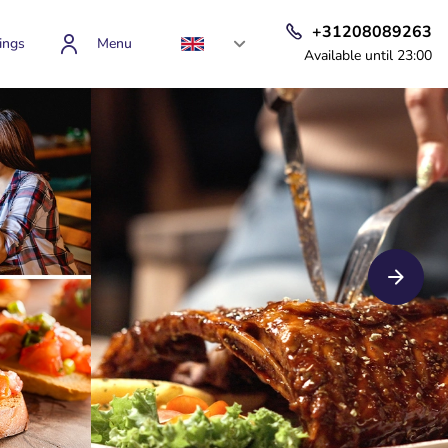
+31208089263
ings
Menu
Available until 23:00