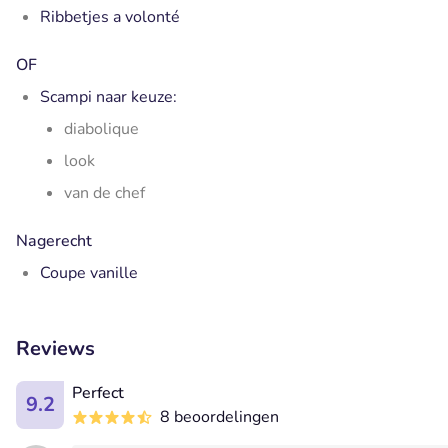
Ribbetjes a volonté
OF
Scampi naar keuze:
diabolique
look
van de chef
Nagerecht
Coupe vanille
Reviews
Perfect
9.2
8 beoordelingen