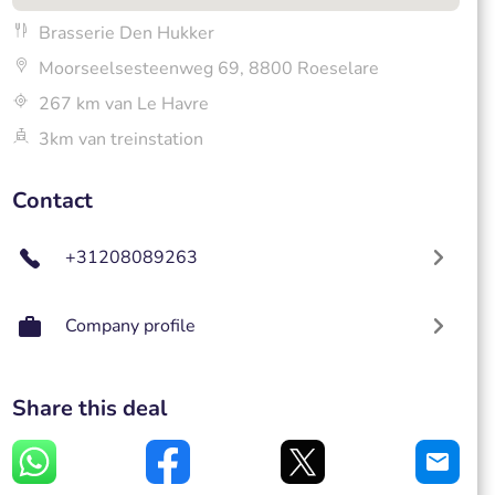
Brasserie Den Hukker
Moorseelsesteenweg 69, 8800 Roeselare
267 km van Le Havre
3km van treinstation
Contact
+31208089263
Company profile
Share this deal