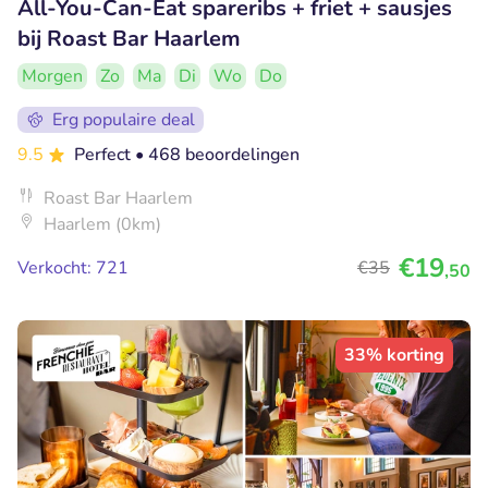
All-You-Can-Eat spareribs + friet + sausjes
bij Roast Bar Haarlem
Morgen
Zo
Ma
Di
Wo
Do
Erg populaire deal
9.5
Perfect
• 468 beoordelingen
Roast Bar Haarlem
Haarlem (0km)
€19
Verkocht: 721
€35
,50
33% korting