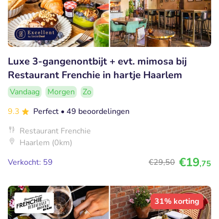
Luxe 3-gangenontbijt + evt. mimosa bij
Restaurant Frenchie in hartje Haarlem
Vandaag
Morgen
Zo
9.3
Perfect
• 49 beoordelingen
Restaurant Frenchie
Haarlem (0km)
€19
Verkocht: 59
€29
,50
,75
31% korting