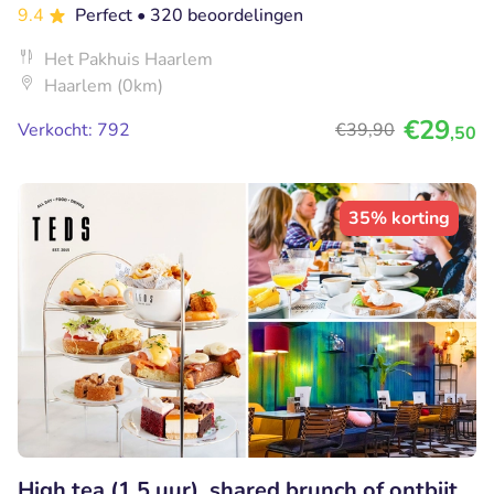
9.4
Perfect
• 320 beoordelingen
Het Pakhuis Haarlem
Haarlem (0km)
€29
Verkocht: 792
€39
,90
,50
35% korting
High tea (1,5 uur), shared brunch of ontbijt