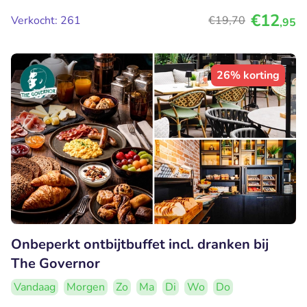
€12
Verkocht: 261
€19
,70
,95
26% korting
Onbeperkt ontbijtbuffet incl. dranken bij
The Governor
Vandaag
Morgen
Zo
Ma
Di
Wo
Do