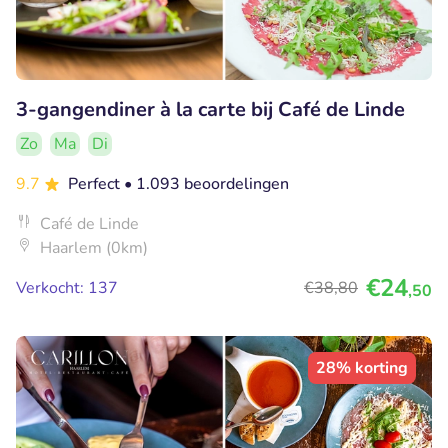
3-gangendiner à la carte bij Café de Linde
Zo
Ma
Di
9.7
Perfect
• 1.093 beoordelingen
Café de Linde
Haarlem (0km)
€24
Verkocht: 137
€38
,80
,50
28% korting