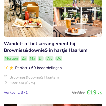
Wandel- of fietsarrangement bij
Brownies&downieS in hartje Haarlem
Morgen
Zo
Ma
Di
Wo
Do
10
Perfect
• 69 beoordelingen
Brownies&downieS Haarlem
Haarlem (0km)
€19
Verkocht: 371
€37
,50
,75