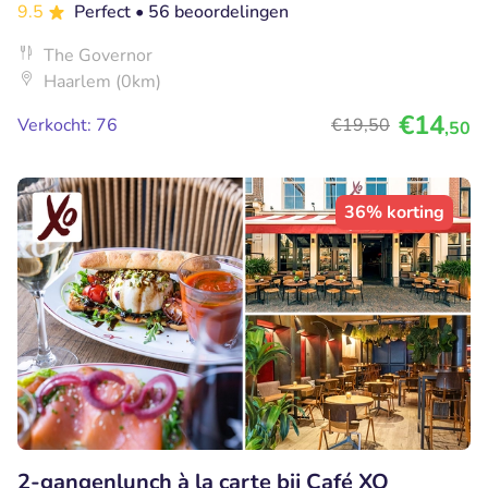
9.5
Perfect
• 56 beoordelingen
The Governor
Haarlem (0km)
€14
Verkocht: 76
€19
,50
,50
36% korting
2-gangenlunch à la carte bij Café XO