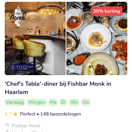
30% korting
'Chef's Table'-diner bij Fishbar Monk in
Haarlem
Vandaag
Morgen
Ma
Di
Wo
Do
9.7
Perfect
• 148 beoordelingen
Fishbar Monk