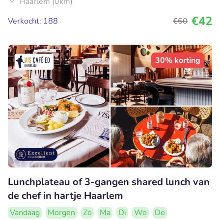
Haarlem (0km)
€42
Verkocht: 188
€60
30% korting
Lunchplateau of 3-gangen shared lunch van
de chef in hartje Haarlem
Vandaag
Morgen
Zo
Ma
Di
Wo
Do