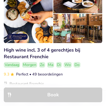
High wine incl. 3 of 4 gerechtjes bij
Restaurant Frenchie
Vandaag
Morgen
Zo
Ma
Di
Wo
Do
9.3
Perfect
• 49 beoordelingen
Restaurant Frenchie
Haarlem (0km)
Book
€29
Verkocht: 37
€42
,50
,50
Discover
Hotels
Restaurants
Bookings
Menu