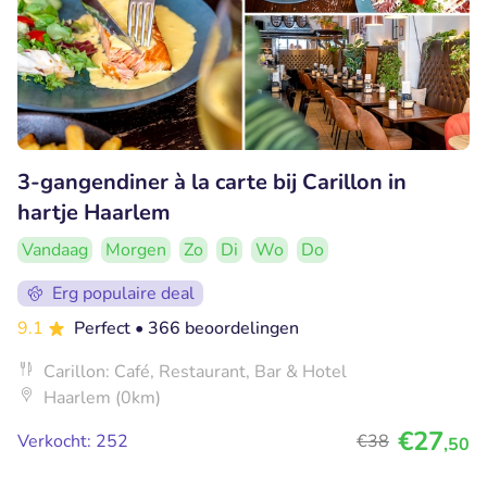
3-gangendiner à la carte bij Carillon in
hartje Haarlem
Vandaag
Morgen
Zo
Di
Wo
Do
Erg populaire deal
9.1
Perfect
• 366 beoordelingen
Carillon: Café, Restaurant, Bar & Hotel
Haarlem (0km)
€27
Verkocht: 252
€38
,50