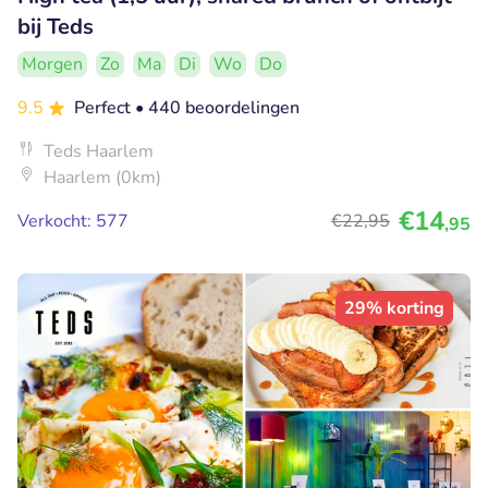
bij Teds
Morgen
Zo
Ma
Di
Wo
Do
9.5
Perfect
• 440 beoordelingen
Teds Haarlem
Haarlem (0km)
€14
Verkocht: 577
€22
,95
,95
29% korting