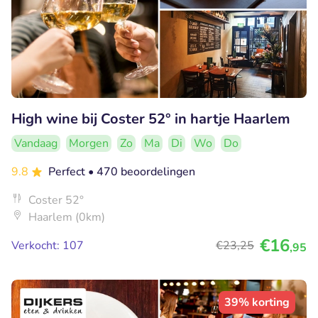
High wine bij Coster 52° in hartje Haarlem
Vandaag
Morgen
Zo
Ma
Di
Wo
Do
9.8
Perfect
• 470 beoordelingen
Coster 52°
Haarlem (0km)
€16
Verkocht: 107
€23
,25
,95
39% korting