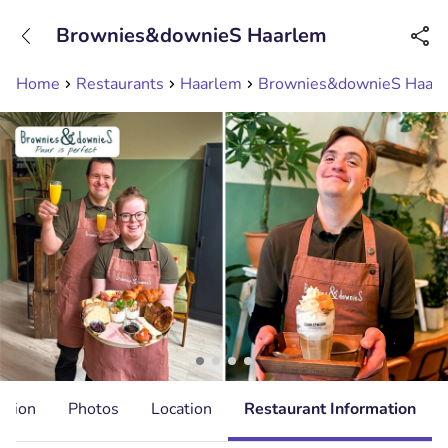
+31208089263
Brownies&downieS Haarlem
Available until 23:00
Home
Restaurants
Haarlem
Brownies&downieS Haar
ation
Photos
Location
Restaurant Information