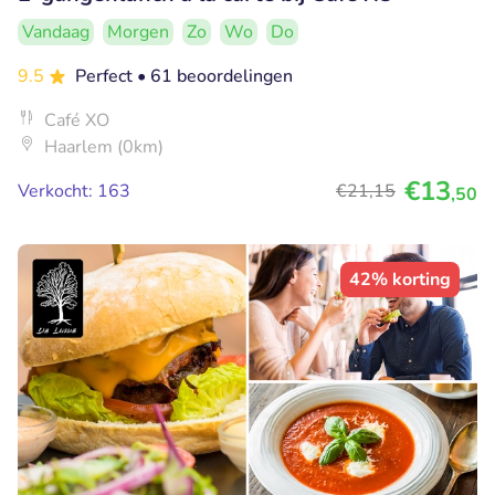
Vandaag
Morgen
Zo
Wo
Do
9.5
Perfect
• 61 beoordelingen
Café XO
Haarlem (0km)
€13
Verkocht: 163
€21
,15
,50
42% korting