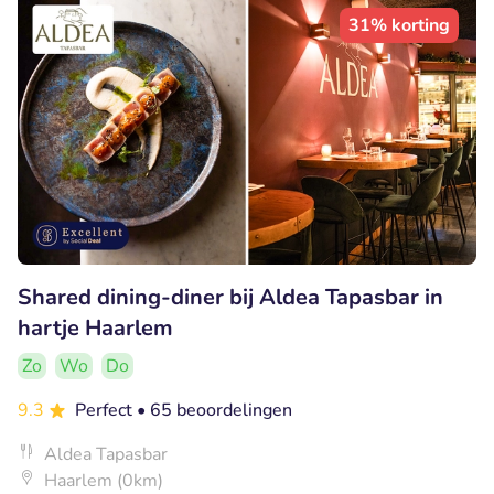
31% korting
Shared dining-diner bij Aldea Tapasbar in
hartje Haarlem
Zo
Wo
Do
9.3
Perfect
• 65 beoordelingen
Aldea Tapasbar
Haarlem (0km)