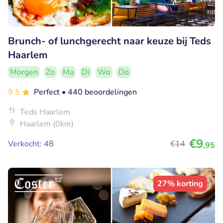
Brunch- of lunchgerecht naar keuze bij Teds
Haarlem
Morgen
Zo
Ma
Di
Wo
Do
9.5
Perfect
• 440 beoordelingen
Teds Haarlem
Haarlem (0km)
€9
Verkocht: 48
€14
,95
27% korting