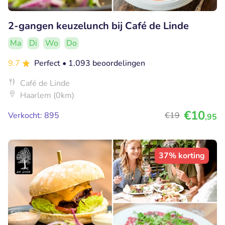
2-gangen keuzelunch bij Café de Linde
Ma
Di
Wo
Do
9.7
Perfect
• 1.093 beoordelingen
Café de Linde
Haarlem (0km)
€10
Verkocht: 895
€19
,95
37% korting