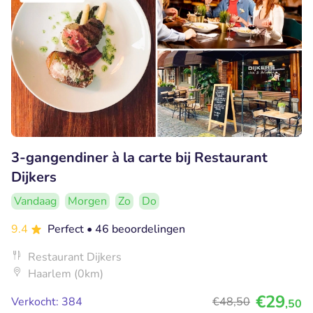
3-gangendiner à la carte bij Restaurant
Dijkers
Vandaag
Morgen
Zo
Do
9.4
Perfect
• 46 beoordelingen
Restaurant Dijkers
Haarlem (0km)
€29
Verkocht: 384
€48
,50
,50