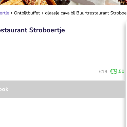
ertje
Ontbijtbuffet + glaasje cava bij Buurtrestaurant Stroboe
estaurant Stroboertje
€9
,50
€19
ook