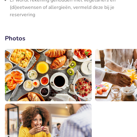
Er wordt rekening gehouden met vegetariërs en
(di)eetwensen of allergieën, vermeld deze bij je
reservering
Photos