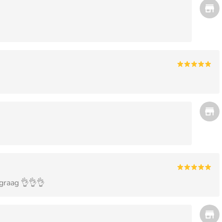
 graag 👌👌👌