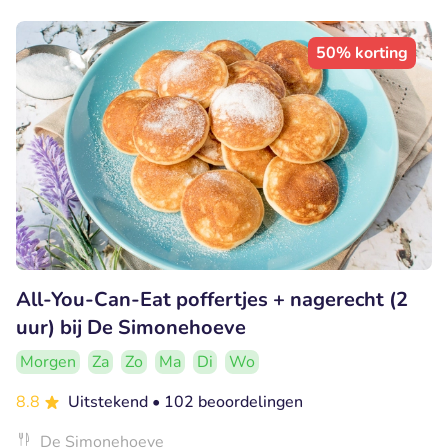
50% korting
All-You-Can-Eat poffertjes + nagerecht (2
uur) bij De Simonehoeve
Morgen
Za
Zo
Ma
Di
Wo
8.8
Uitstekend
• 102 beoordelingen
De Simonehoeve