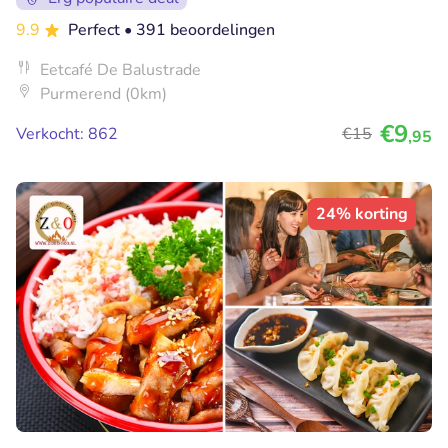
9.9
Perfect
• 391 beoordelingen
Eetcafé De Balustrade
Purmerend (0km)
€9
Verkocht: 862
€15
,95
24% korting