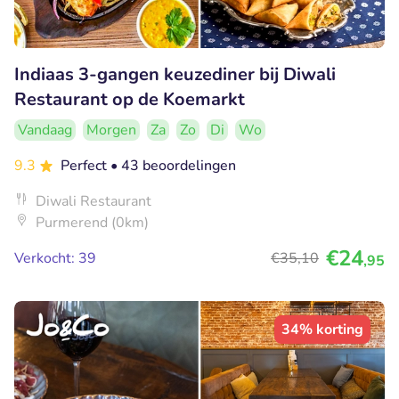
Indiaas 3-gangen keuzediner bij Diwali
Restaurant op de Koemarkt
Vandaag
Morgen
Za
Zo
Di
Wo
9.3
Perfect
• 43 beoordelingen
Diwali Restaurant
Purmerend (0km)
€24
Verkocht: 39
€35
,10
,95
34% korting