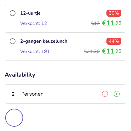
12-uurtje
30%
€11
,95
Verkocht: 12
€17
2-gangen keuzelunch
44%
€11
,95
Verkocht: 191
€21,30
Availability
2
Personen