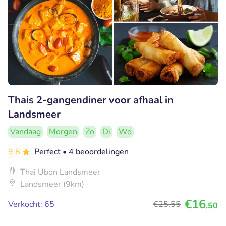
Thais 2-gangendiner voor afhaal in
Landsmeer
Vandaag
Morgen
Zo
Di
Wo
9.8
Perfect
• 4 beoordelingen
Thai Ubon Landsmeer
Landsmeer (9km)
€16
Verkocht: 65
€25
,55
,50