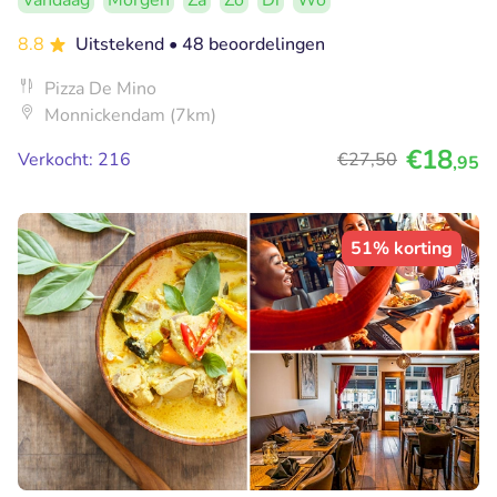
Vandaag
Morgen
Za
Zo
Di
Wo
8.8
Uitstekend
• 48 beoordelingen
Pizza De Mino
Monnickendam (7km)
€18
Verkocht: 216
€27
,50
,95
51% korting