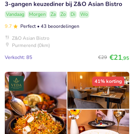
3-gangen keuzediner bij Z&O Asian Bistro
Vandaag
Morgen
Za
Zo
Di
Wo
9.7
Perfect
• 43 beoordelingen
Z&O Asian Bistro
Purmerend (0km)
€21
Verkocht: 85
€29
,95
41% korting