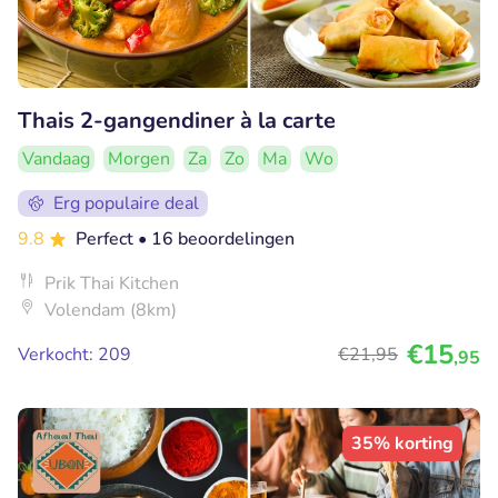
Thais 2-gangendiner à la carte
Vandaag
Morgen
Za
Zo
Ma
Wo
Erg populaire deal
9.8
Perfect
• 16 beoordelingen
Prik Thai Kitchen
Volendam (8km)
€15
Verkocht: 209
€21
,95
,95
35% korting