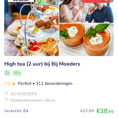
High tea (2 uur) bij Bij Moeders
Di
Wo
9.8
Perfect
• 311 beoordelingen
BIJ MOEDERS
Middenbeemster (4km)
€18
Verkocht: 84
€27
,95
,95