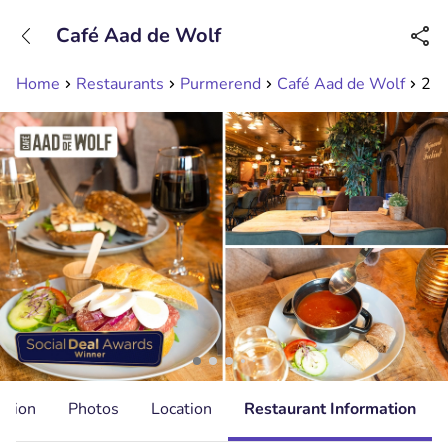
+31208089263
Café Aad de Wolf
Available until 23:00
Home
Restaurants
Purmerend
Café Aad de Wolf
2-g
ation
Photos
Location
Restaurant Information