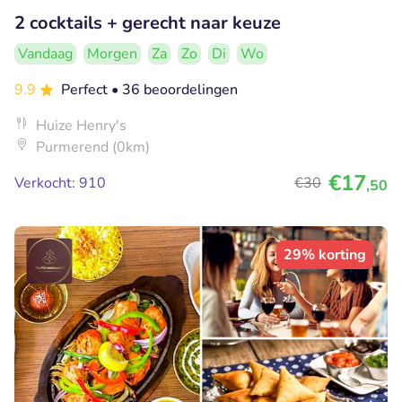
2 cocktails + gerecht naar keuze
Vandaag
Morgen
Za
Zo
Di
Wo
9.9
Perfect
• 36 beoordelingen
Huize Henry's
Purmerend (0km)
€17
Verkocht: 910
€30
,50
29% korting