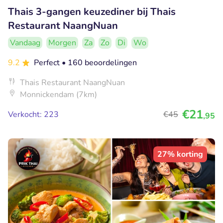
Thais 3-gangen keuzediner bij Thais
Restaurant NaangNuan
Vandaag
Morgen
Za
Zo
Di
Wo
9.2
Perfect
• 160 beoordelingen
Thais Restaurant NaangNuan
Monnickendam (7km)
€21
Verkocht: 223
€45
,95
27% korting