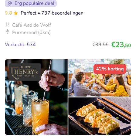
Erg populaire deal
9.8
Perfect
• 737 beoordelingen
Café Aad de Wolf
Purmerend (0km)
€23
Verkocht: 534
€39
,55
,50
42% korting