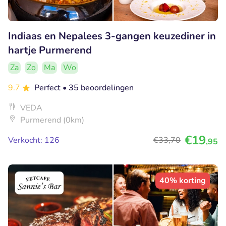
Indiaas en Nepalees 3-gangen keuzediner in
hartje Purmerend
Za
Zo
Ma
Wo
9.7
Perfect
• 35 beoordelingen
VEDA
Purmerend (0km)
€19
Verkocht: 126
€33
,70
,95
40% korting