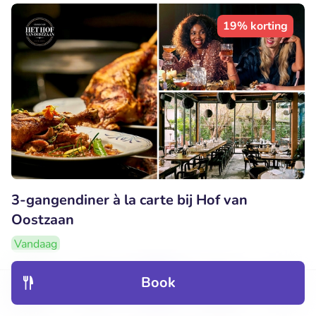
19% korting
3-gangendiner à la carte bij Hof van
Oostzaan
Vandaag
9.7
Perfect
• 71 beoordelingen
Book
Discover
Hotels
Restaurants
Bookings
Menu
Hof van Oostzaan