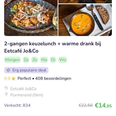
2-gangen keuzelunch + warme drank bij
Eetcafé Jo&Co
Morgen
Za
Zo
Ma
Di
Wo
Erg populaire deal
9.9
Perfect
• 408 beoordelingen
Eetcafé Jo&Co
Purmerend (0km)
€14
Verkocht: 834
€22
,50
,95