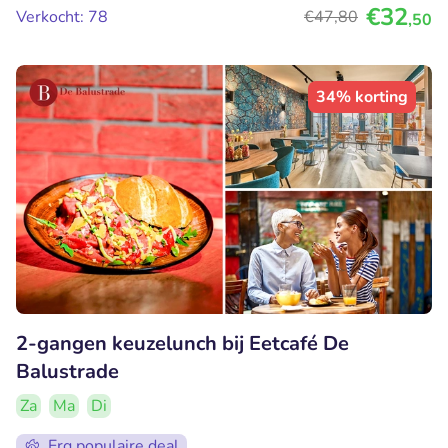
€32
Verkocht: 78
€47
,80
,50
34% korting
2-gangen keuzelunch bij Eetcafé De
Balustrade
Za
Ma
Di
Erg populaire deal