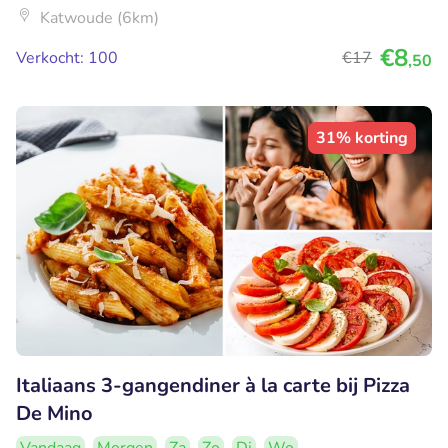
Katwoude (6km)
€8
Verkocht: 100
€17
,50
31% korting
Italiaans 3-gangendiner à la carte bij Pizza
De Mino