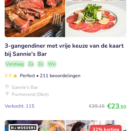
3-gangendiner met vrije keuze van de kaart
bij Sannie's Bar
Vandaag
Za
Zo
Wo
9.9
Perfect
• 211 beoordelingen
Sannie's Bar
Purmerend (0km)
€23
Verkocht: 115
€39
,15
,50
32% korting