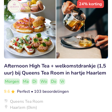
24% korting
Afternoon High Tea + welkomstdrankje (1,5
uur) bij Queens Tea Room in hartje Haarlem
Morgen
Ma
Di
Wo
Do
Vr
9.6
Perfect
• 103 beoordelingen
Queens Tea Room
Haarlem (0km)