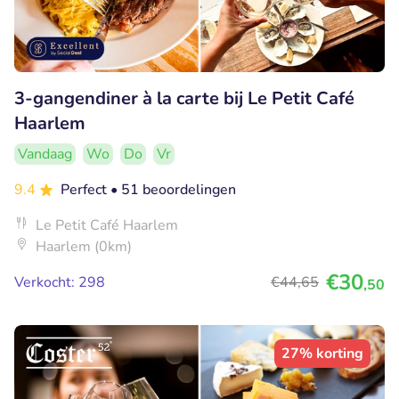
3-gangendiner à la carte bij Le Petit Café
Haarlem
Vandaag
Wo
Do
Vr
9.4
Perfect
• 51 beoordelingen
Le Petit Café Haarlem
Haarlem (0km)
€30
Verkocht: 298
€44
,65
,50
27% korting