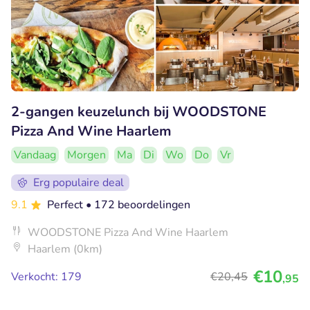
2-gangen keuzelunch bij WOODSTONE
Pizza And Wine Haarlem
Vandaag
Morgen
Ma
Di
Wo
Do
Vr
Erg populaire deal
9.1
Perfect
• 172 beoordelingen
WOODSTONE Pizza And Wine Haarlem
Haarlem (0km)
€10
Verkocht: 179
€20
,45
,95