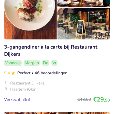
3-gangendiner à la carte bij Restaurant
Dijkers
Vandaag
Morgen
Do
Vr
9.4
Perfect
• 46 beoordelingen
Restaurant Dijkers
Haarlem (0km)
€29
Verkocht: 388
€48
,50
,50