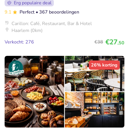
Erg populaire deal
9.1
Perfect
• 367 beoordelingen
Carillon: Café, Restaurant, Bar & Hotel
Haarlem (0km)
€27
Verkocht: 276
€38
,50
26% korting