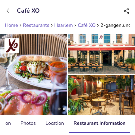
+31208089263
Café XO
Available until 23:00
Home
Restaurants
Haarlem
Café XO
2-gangenlunch à
ation
Photos
Location
Restaurant Information