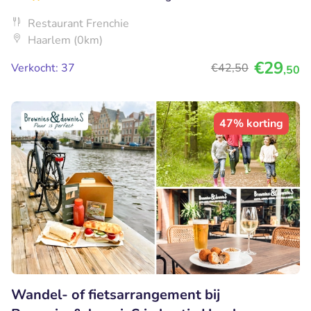
Restaurant Frenchie
Haarlem (0km)
€29
Verkocht: 37
€42
,50
,50
47% korting
Wandel- of fietsarrangement bij