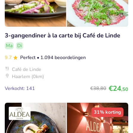
3-gangendiner à la carte bij Café de Linde
Ma
Di
9.7
Perfect
• 1.094 beoordelingen
Café de Linde
Haarlem (0km)
€24
Verkocht: 141
€38
,80
,50
31% korting