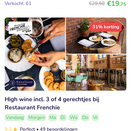
€19
Verkocht: 61
€29
,50
,75
31% korting
High wine incl. 3 of 4 gerechtjes bij
Restaurant Frenchie
Vandaag
Morgen
Ma
Di
Wo
Do
Vr
9.3
Perfect
• 49 beoordelingen