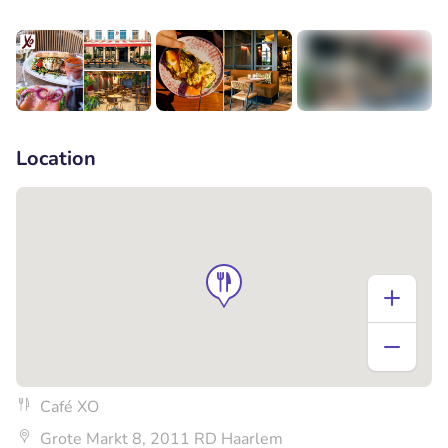
+9
Location
Café XO
Grote Markt 8, 2011 RD Haarlem