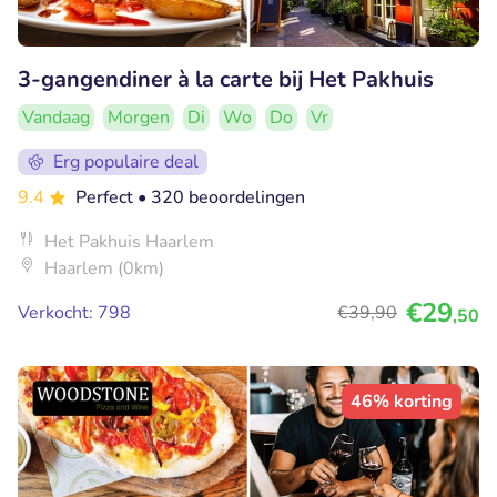
3-gangendiner à la carte bij Het Pakhuis
Vandaag
Morgen
Di
Wo
Do
Vr
Erg populaire deal
9.4
Perfect
• 320 beoordelingen
Het Pakhuis Haarlem
Haarlem (0km)
€29
Verkocht: 798
€39
,90
,50
46% korting