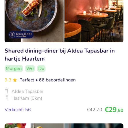
Shared dining-diner bij Aldea Tapasbar in
hartje Haarlem
Morgen
Wo
Do
9.3
Perfect
• 66 beoordelingen
Aldea Tapasbar
Haarlem (0km)
€29
Verkocht: 56
€42
,70
,50