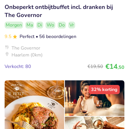
Onbeperkt ontbijtbuffet incl. dranken bij
The Governor
Morgen
Ma
Di
Wo
Do
Vr
9.5
Perfect
• 56 beoordelingen
The Governor
Haarlem (0km)
€14
Verkocht: 80
€19
,50
,50
32% korting