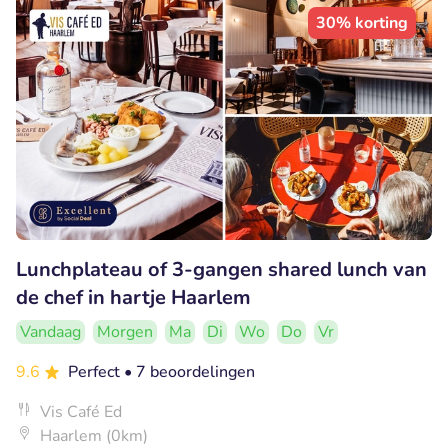
30% korting
Lunchplateau of 3-gangen shared lunch van
de chef in hartje Haarlem
Vandaag
Morgen
Ma
Di
Wo
Do
Vr
9.6
Perfect
• 7 beoordelingen
Vis Café Ed
Haarlem (0km)