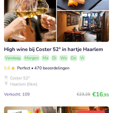
High wine bij Coster 52° in hartje Haarlem
Vandaag
Morgen
Ma
Di
Wo
Do
Vr
9.8
Perfect
• 470 beoordelingen
Coster 52°
Haarlem (0km)
€16
Verkocht: 109
€23
,25
,95