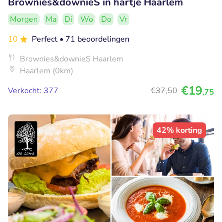
Brownies&downieS in hartje Haarlem
Morgen
Ma
Di
Wo
Do
Vr
10
Perfect
• 71 beoordelingen
Brownies&downieS Haarlem
Haarlem (0km)
€19
Verkocht: 377
€37
,50
,75
42% korting