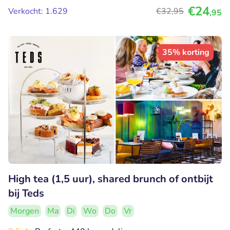
€24
Verkocht: 1.629
€32
,95
,95
35% korting
High tea (1,5 uur), shared brunch of ontbijt
bij Teds
Morgen
Ma
Di
Wo
Do
Vr