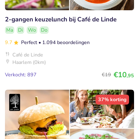
2-gangen keuzelunch bij Café de Linde
Ma
Di
Wo
Do
9.7
Perfect
• 1.094 beoordelingen
Café de Linde
Haarlem (0km)
€10
Verkocht: 897
€19
,95
37% korting