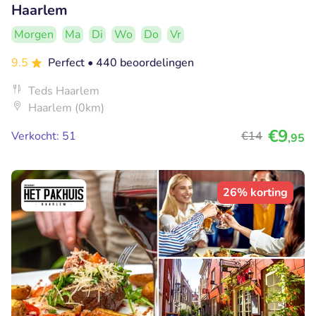
Haarlem
Morgen
Ma
Di
Wo
Do
Vr
9.5
Perfect
• 440 beoordelingen
Teds Haarlem
Haarlem (0km)
€9
Verkocht: 51
€14
,95
26% korting