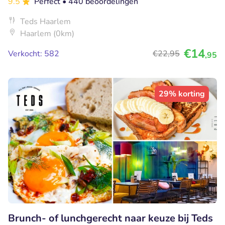
9.5
Perfect
• 440 beoordelingen
Teds Haarlem
Haarlem (0km)
€14
Verkocht: 582
€22
,95
,95
29% korting
Brunch- of lunchgerecht naar keuze bij Teds