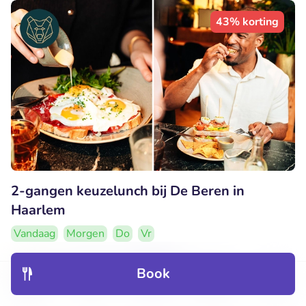
43% korting
2-gangen keuzelunch bij De Beren in
Haarlem
Vandaag
Morgen
Do
Vr
9.3
Perfect
• 441 beoordelingen
Book
De Beren Haarlem
Discover
Hotels
Restaurants
Bookings
Menu
Haarlem (0km)