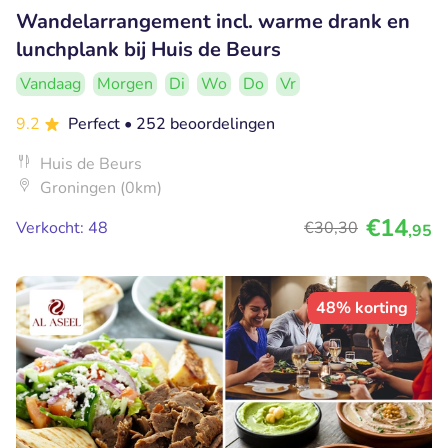
Wandelarrangement incl. warme drank en
lunchplank bij Huis de Beurs
Vandaag
Morgen
Di
Wo
Do
Vr
9.2
Perfect
• 252 beoordelingen
Huis de Beurs
Groningen (0km)
€14
Verkocht: 48
€30
,30
,95
48% korting