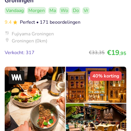
Groningen
Vandaag
Morgen
Ma
Wo
Do
Vr
9.4
Perfect
• 171 beoordelingen
Fujiyama Groningen
Groningen (0km)
€19
Verkocht: 317
€33
,35
,95
40% korting