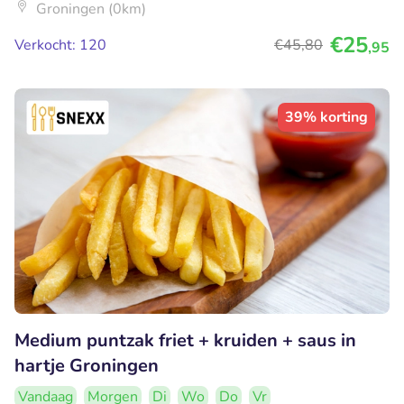
Groningen (0km)
€25
Verkocht: 120
€45
,80
,95
39% korting
Medium puntzak friet + kruiden + saus in
hartje Groningen
Vandaag
Morgen
Di
Wo
Do
Vr