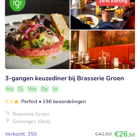
38% korting
3-gangen keuzediner bij Brasserie Groen
Ma
Di
Wo
Do
Vr
9.9
Perfect
• 196 beoordelingen
Brasserie Groen
Groningen (0km)
€26
Verkocht: 350
€42
,50
,50