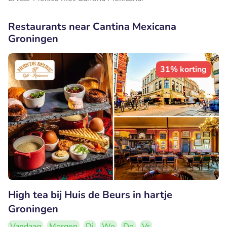
Restaurants near Cantina Mexicana
Groningen
31% korting
High tea bij Huis de Beurs in hartje
Groningen
Vandaag
Morgen
Di
Wo
Do
Vr