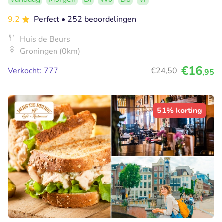
9.2
Perfect
• 252 beoordelingen
Huis de Beurs
Groningen (0km)
€16
Verkocht: 777
€24
,50
,95
51% korting