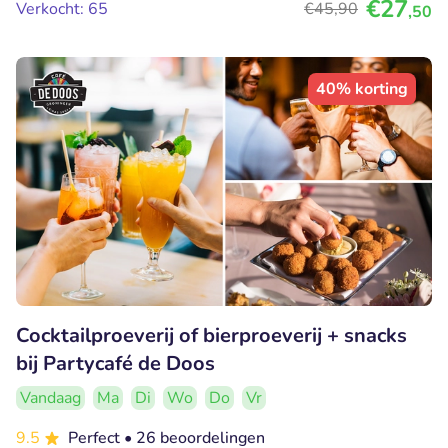
€27
Verkocht: 65
€45
,90
,50
40% korting
Cocktailproeverij of bierproeverij + snacks
bij Partycafé de Doos
Vandaag
Ma
Di
Wo
Do
Vr
9.5
Perfect
• 26 beoordelingen