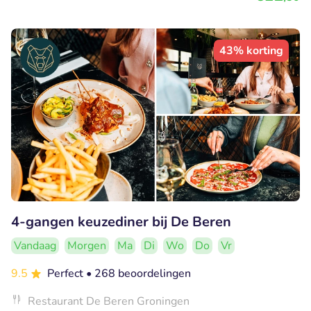
43% korting
4-gangen keuzediner bij De Beren
Vandaag
Morgen
Ma
Di
Wo
Do
Vr
9.5
Perfect
• 268 beoordelingen
Restaurant De Beren Groningen