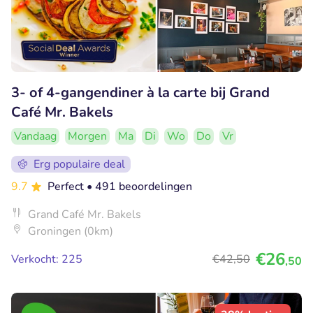
3- of 4-gangendiner à la carte bij Grand
Café Mr. Bakels
Vandaag
Morgen
Ma
Di
Wo
Do
Vr
Erg populaire deal
9.7
Perfect
• 491 beoordelingen
Grand Café Mr. Bakels
Groningen (0km)
€26
Verkocht: 225
€42
,50
,50