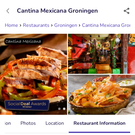
+31208089263
Cantina Mexicana Groningen
Available until 23:00
Home
Restaurants
Groningen
Cantina Mexicana Groni
ation
Photos
Location
Restaurant Information