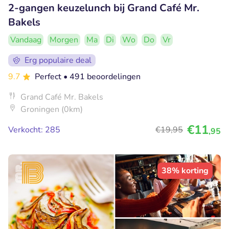
2-gangen keuzelunch bij Grand Café Mr.
Bakels
Vandaag
Morgen
Ma
Di
Wo
Do
Vr
Erg populaire deal
9.7
Perfect
• 491 beoordelingen
Grand Café Mr. Bakels
Groningen (0km)
€11
Verkocht: 285
€19
,95
,95
38% korting