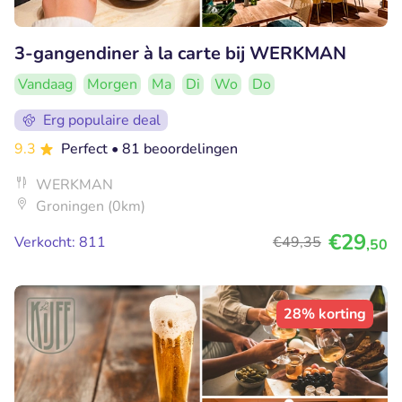
3-gangendiner à la carte bij WERKMAN
Vandaag
Morgen
Ma
Di
Wo
Do
Erg populaire deal
9.3
Perfect
• 81 beoordelingen
WERKMAN
Groningen (0km)
€29
Verkocht: 811
€49
,35
,50
28% korting