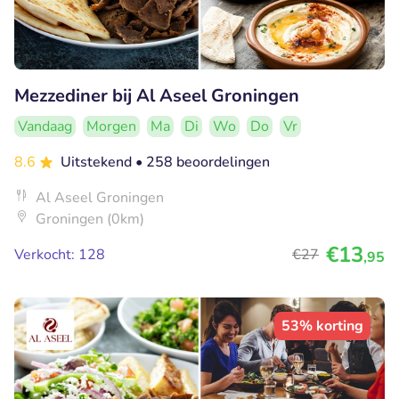
Mezzediner bij Al Aseel Groningen
Vandaag
Morgen
Ma
Di
Wo
Do
Vr
8.6
Uitstekend
• 258 beoordelingen
Al Aseel Groningen
Groningen (0km)
€13
Verkocht: 128
€27
,95
53% korting