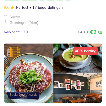
9.6
Perfect
• 17 beoordelingen
Snexx
Groningen (0km)
€2
Verkocht: 170
€4
,10
,50
40% korting