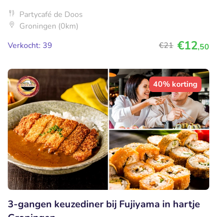
Partycafé de Doos
Groningen (0km)
€12
Verkocht: 39
€21
,50
40% korting
3-gangen keuzediner bij Fujiyama in hartje