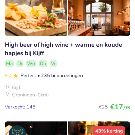
High beer of high wine + warme en koude
hapjes bij Kijff
Ma
Di
Wo
Do
Vr
9.4
Perfect
• 235 beoordelingen
Kijff
Groningen (0km)
€17
Verkocht: 148
€25
,95
43% korting