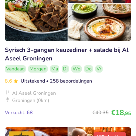
Syrisch 3-gangen keuzediner + salade bij Al
Aseel Groningen
Vandaag
Morgen
Ma
Di
Wo
Do
Vr
8.6
Uitstekend
• 258 beoordelingen
Al Aseel Groningen
Groningen (0km)
€18
Verkocht: 68
€40
,35
,95