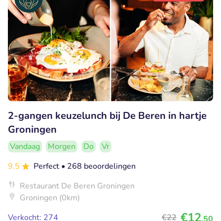
2-gangen keuzelunch bij De Beren in hartje
Groningen
Vandaag
Morgen
Do
Vr
9.5
Perfect
• 268 beoordelingen
Restaurant De Beren Groningen
Groningen (0km)
€12
Verkocht: 274
€22
,50