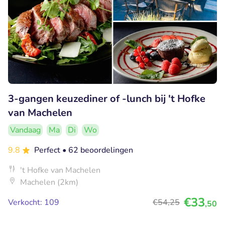
3-gangen keuzediner of -lunch bij 't Hofke
van Machelen
Vandaag
Ma
Di
Wo
9.8
Perfect
• 62 beoordelingen
't Hofke van Machelen
Machelen (2km)
€33
Verkocht: 109
€54
,25
,50