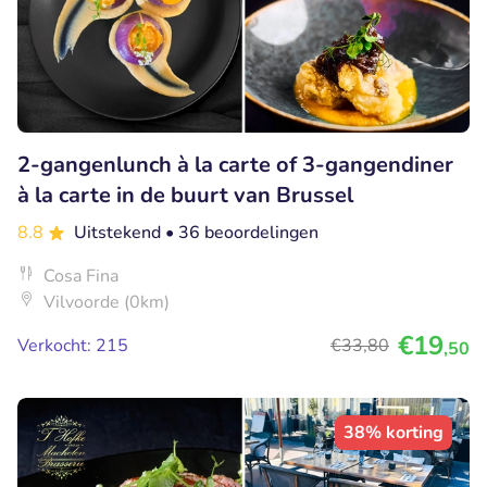
2-gangenlunch à la carte of 3-gangendiner
à la carte in de buurt van Brussel
8.8
Uitstekend
• 36 beoordelingen
Cosa Fina
Vilvoorde (0km)
€19
Verkocht: 215
€33
,80
,50
38% korting