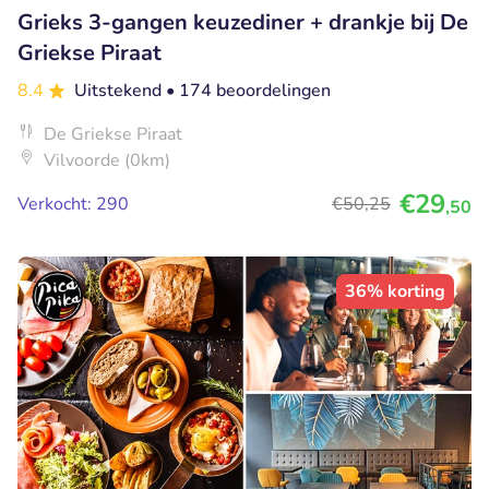
Grieks 3-gangen keuzediner + drankje bij De
Griekse Piraat
8.4
Uitstekend
• 174 beoordelingen
De Griekse Piraat
Vilvoorde (0km)
€29
Verkocht: 290
€50
,25
,50
36% korting