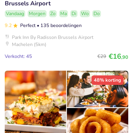
Brussels Airport
Vandaag
Morgen
Zo
Ma
Di
Wo
Do
9.2
Perfect
• 135 beoordelingen
Park Inn By Radisson Brussels Airport
Machelen (5km)
€16
Verkocht: 45
€29
,90
48% korting