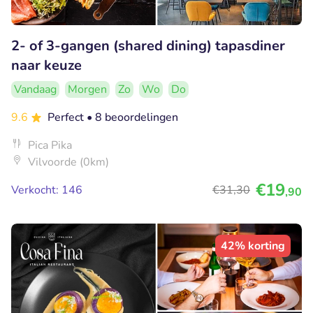
2- of 3-gangen (shared dining) tapasdiner
naar keuze
Vandaag
Morgen
Zo
Wo
Do
9.6
Perfect
• 8 beoordelingen
Pica Pika
Vilvoorde (0km)
€19
Verkocht: 146
€31
,30
,90
42% korting