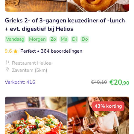
Grieks 2- of 3-gangen keuzediner of -lunch
+ evt. digestief bij Helios
Vandaag
Morgen
Zo
Ma
Di
Do
9.6
Perfect
• 364 beoordelingen
Restaurant Helios
Zaventem (5km)
€20
Verkocht: 416
€40
,10
,90
43% korting