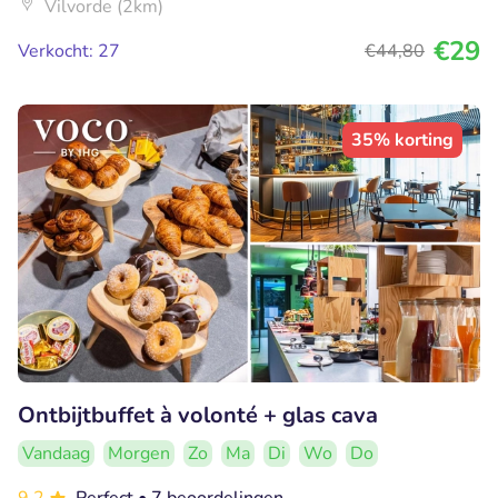
Vilvorde (2km)
€29
Verkocht: 27
€44
,80
35% korting
Ontbijtbuffet à volonté + glas cava
Vandaag
Morgen
Zo
Ma
Di
Wo
Do