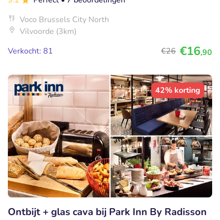
9.2
Perfect
• 7 beoordelingen
Voco Brussels City North
Vilvoorde (3km)
€16
Verkocht: 81
€26
,90
42% korting
Ontbijt + glas cava bij Park Inn By Radisson