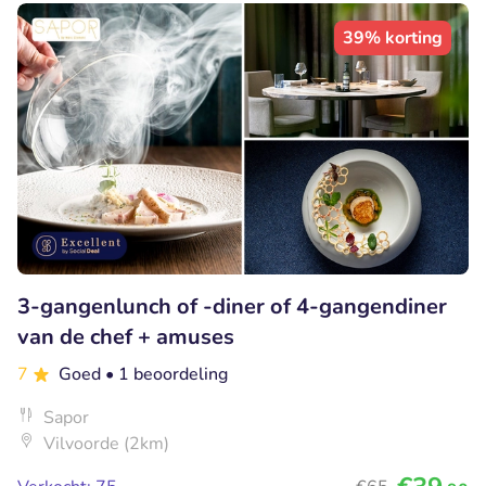
39% korting
3-gangenlunch of -diner of 4-gangendiner
van de chef + amuses
7
Goed
• 1 beoordeling
Sapor
Vilvoorde (2km)