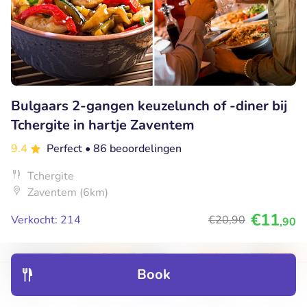
Bulgaars 2-gangen keuzelunch of -diner bij
Tchergite in hartje Zaventem
9.4
Perfect
• 86 beoordelingen
Tchergite
Zaventem (6km)
€11
Verkocht: 214
€20
,90
,90
Book
42% korting
Discover
Hotels
Restaurants
Bookings
Menu