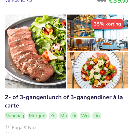
€39
Verkocht: 75
€65
,90
35% korting
2- of 3-gangenlunch of 3-gangendiner à la
carte
Vandaag
Morgen
Zo
Ma
Di
Wo
Do
Fuga & Nox