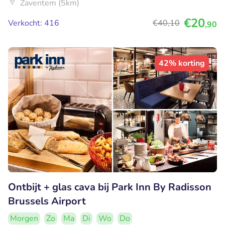
Zaventem (5km)
€20
Verkocht: 416
€40
,10
,90
42% korting
Ontbijt + glas cava bij Park Inn By Radisson
Brussels Airport
Morgen
Zo
Ma
Di
Wo
Do