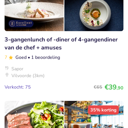
3-gangenlunch of -diner of 4-gangendiner
van de chef + amuses
7
Goed
• 1 beoordeling
Sapor
Vilvoorde (3km)
€39
Verkocht: 75
€65
,90
35% korting