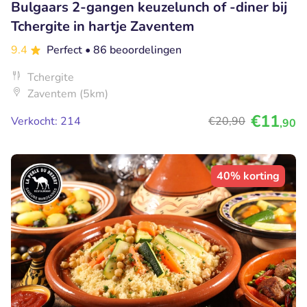
Bulgaars 2-gangen keuzelunch of -diner bij
Tchergite in hartje Zaventem
9.4
Perfect
• 86 beoordelingen
Tchergite
Zaventem (5km)
€11
Verkocht: 214
€20
,90
,90
40% korting