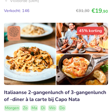
Vilvoorde (0km)
€19
Verkocht: 146
€31
,30
,90
45% korting
Italiaanse 2-gangenlunch of 3-gangenlunch
of -diner à la carte bij Capo Nata
Morgen
Zo
Ma
Di
Wo
Do