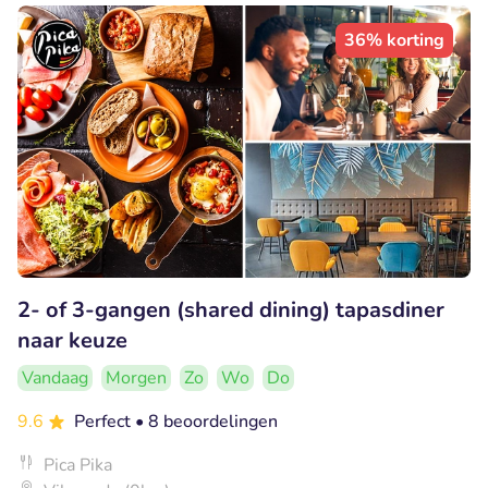
36% korting
2- of 3-gangen (shared dining) tapasdiner
naar keuze
Vandaag
Morgen
Zo
Wo
Do
9.6
Perfect
• 8 beoordelingen
Pica Pika