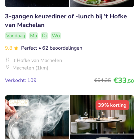
3-gangen keuzediner of -lunch bij 't Hofke
van Machelen
Vandaag
Ma
Di
Wo
9.8
Perfect
• 62 beoordelingen
't Hofke van Machelen
Machelen (1km)
€33
Verkocht: 109
€54
,25
,50
39% korting