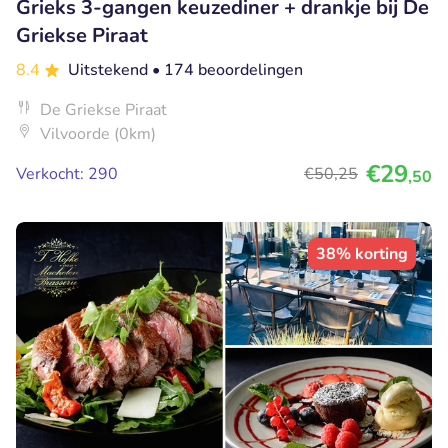
Grieks 3-gangen keuzediner + drankje bij De
Griekse Piraat
8.4
Uitstekend
• 174 beoordelingen
De Griekse Piraat
Vilvoorde (0km)
€29
Verkocht: 290
€50
,25
,50
38% korting