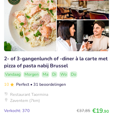
2- of 3-gangenlunch of -diner à la carte met
pizza of pasta nabij Brussel
Vandaag
Morgen
Ma
Di
Wo
Do
10
Perfect
• 31 beoordelingen
Restaurant Taormina
Zaventem (7km)
€19
Verkocht: 370
€37
,85
,90