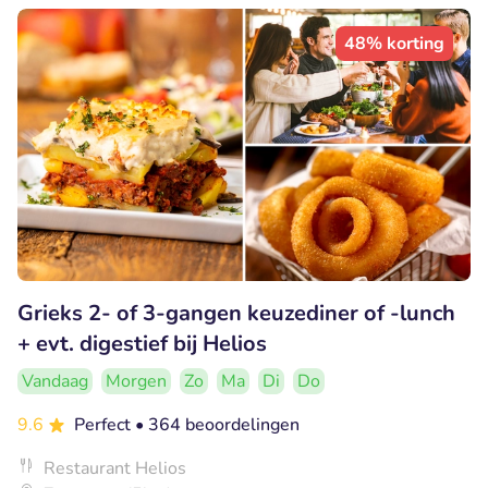
48% korting
Grieks 2- of 3-gangen keuzediner of -lunch
+ evt. digestief bij Helios
Vandaag
Morgen
Zo
Ma
Di
Do
9.6
Perfect
• 364 beoordelingen
Restaurant Helios