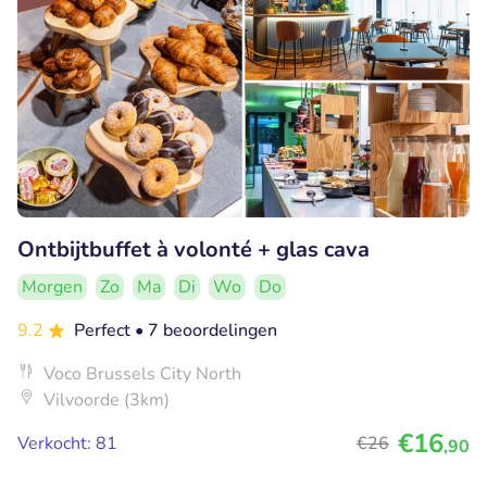
Ontbijtbuffet à volonté + glas cava
Morgen
Zo
Ma
Di
Wo
Do
9.2
Perfect
• 7 beoordelingen
Voco Brussels City North
Vilvoorde (3km)
€16
Verkocht: 81
€26
,90