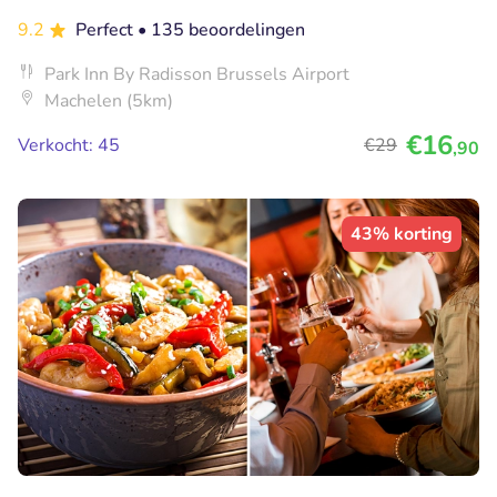
9.2
Perfect
• 135 beoordelingen
Park Inn By Radisson Brussels Airport
Machelen (5km)
€16
Verkocht: 45
€29
,90
43% korting