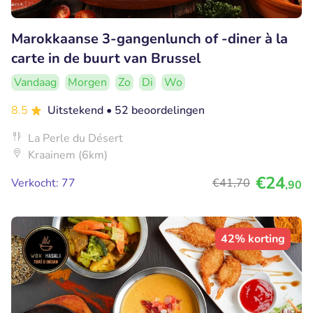
Marokkaanse 3-gangenlunch of -diner à la
carte in de buurt van Brussel
Vandaag
Morgen
Zo
Di
Wo
8.5
Uitstekend
• 52 beoordelingen
La Perle du Désert
Kraainem (6km)
€24
Verkocht: 77
€41
,70
,90
42% korting