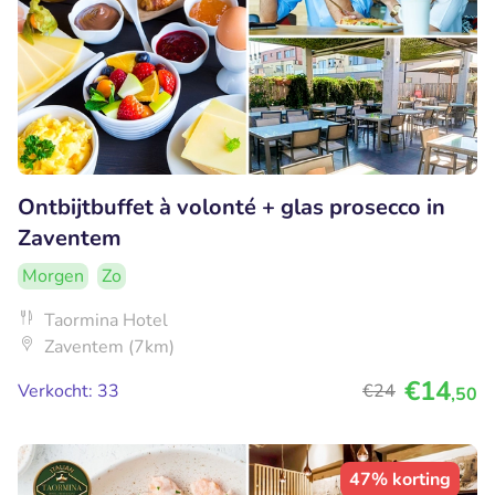
Ontbijtbuffet à volonté + glas prosecco in
Zaventem
Morgen
Zo
Taormina Hotel
Zaventem (7km)
€14
Verkocht: 33
€24
,50
47% korting