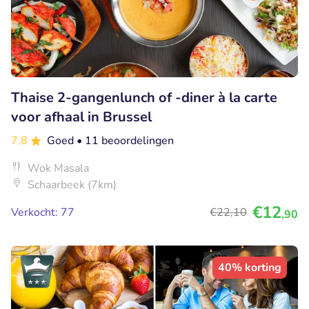
Thaise 2-gangenlunch of -diner à la carte
voor afhaal in Brussel
7.8
Goed
• 11 beoordelingen
Wok Masala
Schaarbeek (7km)
€12
Verkocht: 77
€22
,10
,90
40% korting