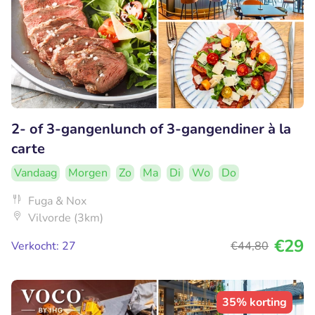
2- of 3-gangenlunch of 3-gangendiner à la
carte
Vandaag
Morgen
Zo
Ma
Di
Wo
Do
Fuga & Nox
Vilvorde (3km)
€29
Verkocht: 27
€44
,80
35% korting