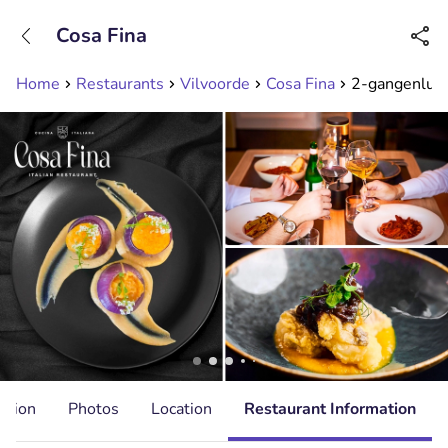
+31208089263
Cosa Fina
Available until 23:00
Home
Restaurants
Vilvoorde
Cosa Fina
2-gangenlunch
ation
Photos
Location
Restaurant Information