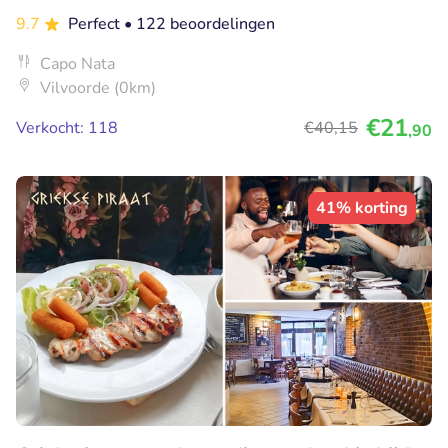
9.7
Perfect
• 122 beoordelingen
Capo Nata
Vilvoorde (0km)
€21
Verkocht: 118
€40
,15
,90
41% korting