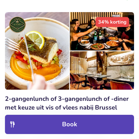
34% korting
2-gangenlunch of 3-gangenlunch of -diner
met keuze uit vis of vlees nabij Brussel
Vandaag
Morgen
Ma
Di
Wo
Do
Book
10
Perfect
• 31 beoordelingen
Discover
Hotels
Restaurants
Bookings
Menu