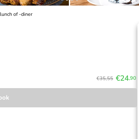
unch of -diner
€24
,90
€35,55
ook