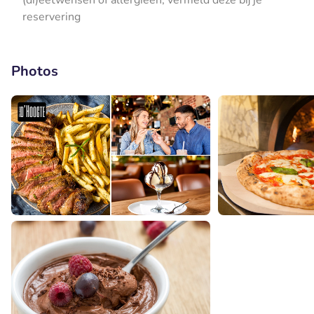
(di)eetwensen of allergieën, vermeld deze bij je
reservering
Photos