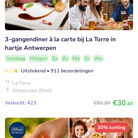
3-gangendiner à la carte bij La Torre in
hartje Antwerpen
Vandaag
Morgen
Za
Zo
Ma
Di
Wo
8.3
Uitstekend
• 911 beoordelingen
La Torre
Antwerpen (0km)
€30
Verkocht: 423
€51
,20
,40
30% korting