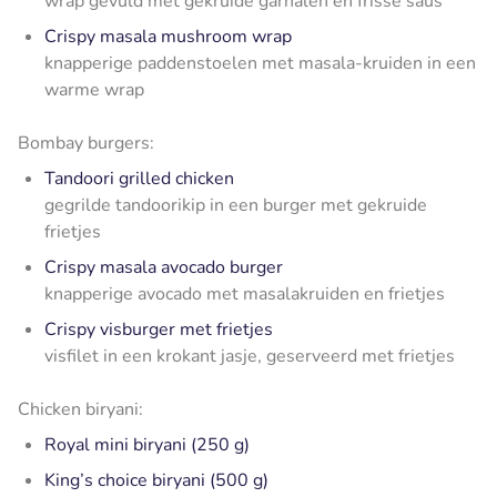
wrap gevuld met gekruide garnalen en frisse saus
Crispy masala mushroom wrap
knapperige paddenstoelen met masala-kruiden in een
warme wrap
Bombay burgers:
Tandoori grilled chicken
gegrilde tandoorikip in een burger met gekruide
frietjes
Crispy masala avocado burger
knapperige avocado met masalakruiden en frietjes
Crispy visburger met frietjes
visfilet in een krokant jasje, geserveerd met frietjes
Chicken biryani:
Royal mini biryani (250 g)
King’s choice biryani (500 g)