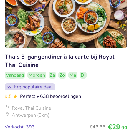
Thais 3-gangendiner à la carte bij Royal
Thai Cuisine
Vandaag
Morgen
Za
Zo
Ma
Di
Erg populaire deal
9.5
Perfect
• 638 beoordelingen
Royal Thai Cuisine
Antwerpen (0km)
€29
Verkocht: 393
€43
,65
,90