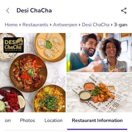
+31208089263
Desi ChaCha
Available until 23:00
Home
Restaurants
Antwerpen
Desi ChaCha
3-gangen
ation
Photos
Location
Restaurant Information