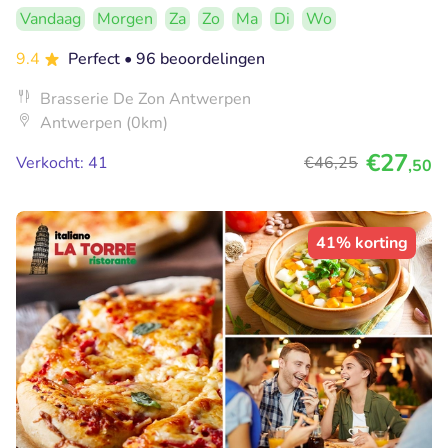
Vandaag
Morgen
Za
Zo
Ma
Di
Wo
9.4
Perfect
• 96 beoordelingen
Brasserie De Zon Antwerpen
Antwerpen (0km)
€27
Verkocht: 41
€46
,25
,50
41% korting