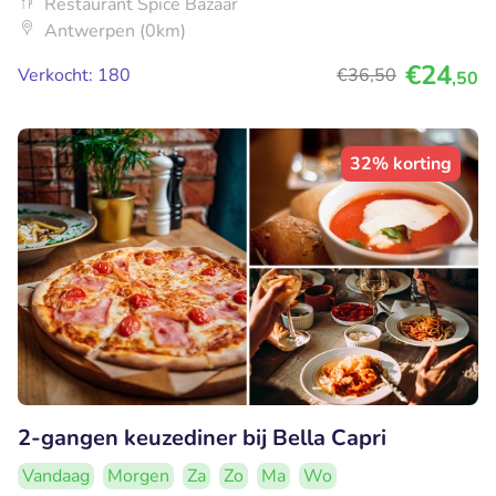
Restaurant Spice Bazaar
Antwerpen (0km)
€24
Verkocht: 180
€36
,50
,50
32% korting
2-gangen keuzediner bij Bella Capri
Vandaag
Morgen
Za
Zo
Ma
Wo