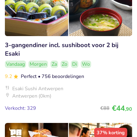
3-gangendiner incl. sushiboot voor 2 bij
Esaki
Vandaag
Morgen
Za
Zo
Di
Wo
9.2
Perfect
• 756 beoordelingen
Esaki Sushi Antwerpen
Antwerpen (0km)
€44
Verkocht: 329
€88
,90
37% korting