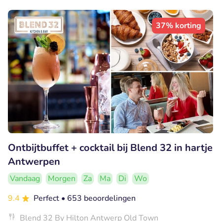
37% korting
Ontbijtbuffet + cocktail bij Blend 32 in hartje
Antwerpen
Vandaag
Morgen
Za
Ma
Di
Wo
9.4
Perfect
• 653 beoordelingen
Blend 32 By Hilton Antwerp Old Town