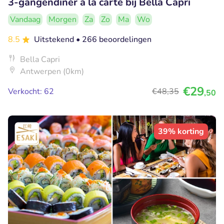
3-gangendiner à la carte bij Bella Capri
Vandaag
Morgen
Za
Zo
Ma
Wo
8.5
Uitstekend
• 266 beoordelingen
Bella Capri
Antwerpen (0km)
€29
Verkocht: 62
€48
,35
,50
39% korting