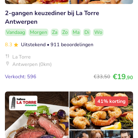
2-gangen keuzediner bij La Torre
Antwerpen
Vandaag
Morgen
Za
Zo
Ma
Di
Wo
8.3
Uitstekend
• 911 beoordelingen
La Torre
Antwerpen (0km)
€19
Verkocht: 596
€33
,50
,90
41% korting