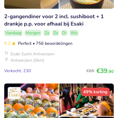
2-gangendiner voor 2 incl. sushiboot + 1
drankje p.p. voor afhaal bij Esaki
Vandaag
Morgen
Za
Zo
Di
Wo
9.2
Perfect
• 756 beoordelingen
Esaki Sushi Antwerpen
Antwerpen (0km)
€39
Verkocht: 230
€65
,90
49% korting