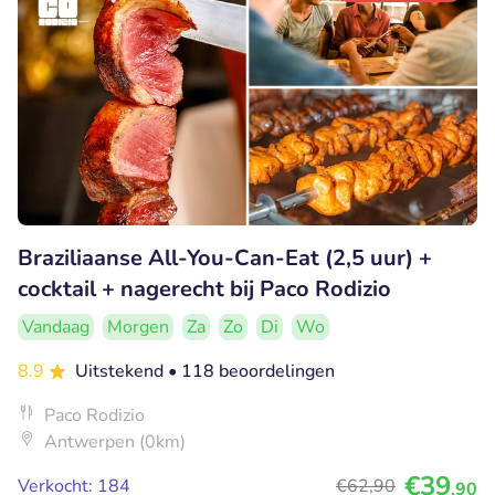
Braziliaanse All-You-Can-Eat (2,5 uur) +
cocktail + nagerecht bij Paco Rodizio
Vandaag
Morgen
Za
Zo
Di
Wo
8.9
Uitstekend
• 118 beoordelingen
Paco Rodizio
Antwerpen (0km)
€39
Verkocht: 184
€62
,90
,90