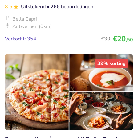
8.5
Uitstekend
• 266 beoordelingen
Bella Capri
Antwerpen (0km)
€20
Verkocht: 354
€30
,50
39% korting